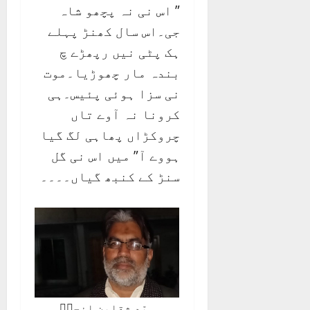
” اس نی نہ پچھو شاہ
جی۔اس سال کھنڑ پہلے
ہک پٹی نیں رپھڑے چ
بندہ مار چھوڑیا۔موت
نی سزا ہوئی پئیس۔ہی
کرونا نہ آوے تاں
چروکڑاں پھاہی لگ گیا
ہووے آ” میں اس نی گل
سنڑ کے کنبھ گیاں۔۔۔۔
سیّد ثقلین انجمؔ