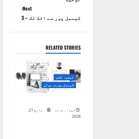
o
Next:
s
کیمبل پور سے اٹک تک – 3
t
n
RELATED STORIES
a
v
تبصرہ کتب
i
کیمبل پوری بولی
g
مینڈا کنگھی شیشہ
a
حبدار قائم
مارچ 21,
2026
t
کیمبل پوری بولی
i
بجھارتاں