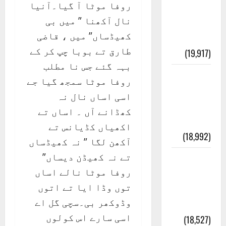
روفا موٹا آ گیا۔آنیا
انصاف
نال آکھنا ” میں بی
قُرآن کی
کھیڈساں” میں ، قاضی
رُو سے
طارق تے بوبا چپ کر کے
(19,917)
بہہ گئے جس نا مطلب
بنی
روفا موٹا سمجھ گیا جے
اسرائیل
اسی اساں نال نہ
کی
کھڈانے آں ۔ اساں تے
کہانی
اکھیاں کڈیانس تے
(18,992)
آکھن لگا ” نہ کھیڈساں
تے نہ کھیڈن دیساں”
فرعون
روفا موٹا نالے اساں
کی
توں وڈا ایا تے اتوں
کہانی (
وڈوکھر بی۔سچی گل اے
Pharaoh )
اسی سارے اس کولوں
(18,527)