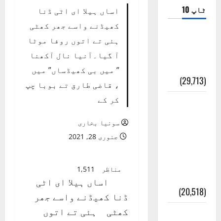
ٹاپ 10
اساں ہیلا ای اٹی ڈنا
کھیڈنے واسے جھر کھٹی
ضلع اٹک
ہئی تے اتوں روفا موٹا
کی وجہ
آ گیا۔آنیا نال آکھنا
تسمیہ
” میں بی کھیڈساں” میں
(29,713)
، قاضی طارق تے بوبا چپ
کر کے
اَھلاً وَ
سَھلاً
سونیا بخاری
مَرحَباً
جنوری 28, 2021
بِکُم یَا
رَمَضَانَ
مناظر
1,511
الکَرِیم
اساں ہیلا ای اٹی
(20,518)
ڈنا کھیڈنے واسے جھر
کھٹی ہئی تے اتوں
عدل و