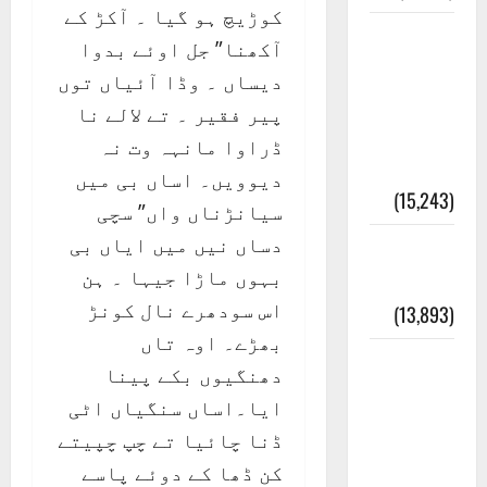
کوڑیچ ہو گیا ۔ آکڑ کے
معلومات
آکھنا” جل اوئے بدوا
مسجدِ
دیساں ۔ وڈا آئیاں توں
نبوی و
پیر فقیر ۔ تے لالے نا
روضئہ
ڈراوا مانہہ وت نہ
رسول ﷺ
دیوویں۔ اساں بی میں
(15,243)
سیانڑناں واں” سچی
دساں نیں میں ایاں بی
کالا چٹا
بہوں ماڑا جیہا ۔ ہن
پہاڑ
اس سودھرے نال کونڑ
(13,893)
بھڑے۔ اوہ تاں
رئیس
دھنگیوں بکے پینا
خانہ –
ایا۔اساں سنگیاں اٹی
کیمبل
ڈنا چائیا تے چپ چپیتے
پور
کن ڈھا کے دوئے پاسے