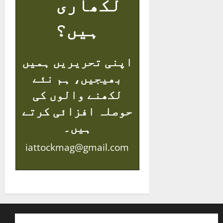
لکھاری
ہیں؟
اپنی تحریریں ہمیں
بھیجیں، ہم نئے
لکھنے والوں کی
حوصلہ افزائی کرتے
ہیں۔
iattockmag@gmail.com