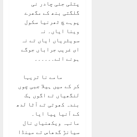
پتلی جئی چادر نی
گلگتی بنھ کے مگھرے
پوہے چ ٹھرنیا سکول
وینا ایاں۔ نہ
سویٹریاں ایاں تے نہ
ای غریب جراباں جوگے
ہونے ائے۔۔۔۔۔۔
مامے نا تریہا
کر کے میں ہیلا جبی چوں
لنگھیاں تے اگوں ہک
بندہ کھوتی تے آٹا لدھ
کے آنیا پیا ایا۔
مانہہ ویکھنیاں نال
سیانڑ گدھاس تے مینڈا