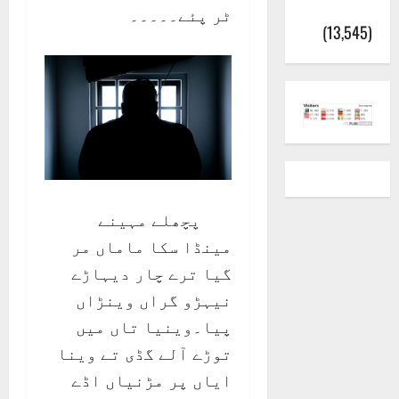
(اٹک)
ٹر پئے۔۔۔۔۔
(13,545)
پچھلے مہینے
مینڈا سکا ماماں مر
گیا ترے چار دیہاڑے
نیہڑو گراں وینڑاں
پیا۔وینیا تاں میں
توڑے آلے گڈی تے وینا
ایاں پر مڑنیاں اڈے