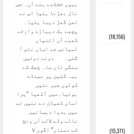
بہوں خشکنے ہئے آں۔ جس
ایک اور
نال بھڑنا ہئیا اس نے
کتاب کی
تھن گھڑ دینا ہئیا۔
چوری
پچھے ہک دیہاڑے وارثے
(18,156)
کھبے آں اتنیاں
لمیانس جے اساں ناس آ
أھلًا و
گئی۔ دوئے دوئیں
سہلًا
سنگی تاں ساہ چھک کے
اور
بہہ گئین پر مینڈے
مرحبا
کولوں صبر نئیں
:معنی
ہوئیا۔میں آکھیا "یرا
اور
اساں کھیڈن دے نئیں تے
ثقافتی
میں بدوا دیسائیں
و مذہبی
نالے وڈے لالے آں ونج
تاریخ
کے دسناں” اگوں لا
(15,371)