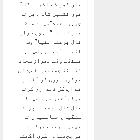
ناں گھن کے آکھن لگا ”
توں ثقلین شاہ ویں نا
جیہڑا حمد”میرے مولا
میرے داتا” بہوں سراں
نال پڑھنا ہئیا” وت
آکھنا ” میں ریاض آں
تینڈے وڈے بھراؤ سجاد
شاہ نا جماعتی۔فوج نی
نوکری پوری کر آئیاں
تے اج کل ذمداری کرنا
پیاں” خیر میں اس نا
حال شال پچھیا۔ پرانے
سنگیاں جماعتیاں نا
پچھیا۔روفے موٹے نا
بی پچھیا۔ اگوں آکھنا