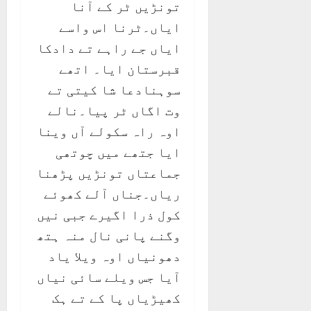
تونڑیں ٹر کے آنا
ایاں۔ٹرنا اس واسے
ایاں جے راہے تے دادکا
قبرستان ایا۔ اتھے
سوہنادعا شا کیتی تے
وت اگاں ٹر پیا۔نالے
اوہ راہ سکولے آں وینا
ایا جتھے میں چوتھی
جماعتاں تونڑیں پڑھنا
ریاں۔جناں آلے کھوئے
کول ذرا اگیرے جبی نیں
وگنے پانی نال منہ ہتھ
دھونیاں اوہ ویلا یاد
آیا جس ویلے سائی نیاں
کھیڑیاں پا کے تے ہک