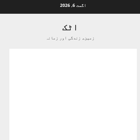
Ski
اگست 6, 2026
t
conten
اٹک
زمین، زندگی اور زمانہ