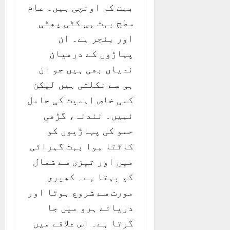
بہت کم اونچی ہیں۔ عام
سطح بہت ہی کٹی پھٹی
اور بنجر ہے۔ ان
پہاڑوں کے درمیان
ندیاں بھی ہیں جو ان
ہی سے نکلتی ہیں لیکن
کسی خاص اہمیت کی حامل
نہیں۔ نندنہ، گڑھی
حسو کی پہاڑیوں کو
کاٹتا ہوا بہت گہرائی
میں اور تیزی سے شمال
کو بہتا ہے۔ کھیری
مورت سے شروع ہوتا اور
دریائے ہرو میں جا
گرتا ہے۔ اس علاقے میں