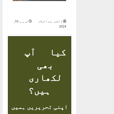
جغرافیہ ضلع اٹک 1935
قسط سوم
ڈاکٹر عبدالسلام
فروری 10,
2024
کیا آپ
بھی
لکھاری
ہیں؟
اپنی تحریریں ہمیں