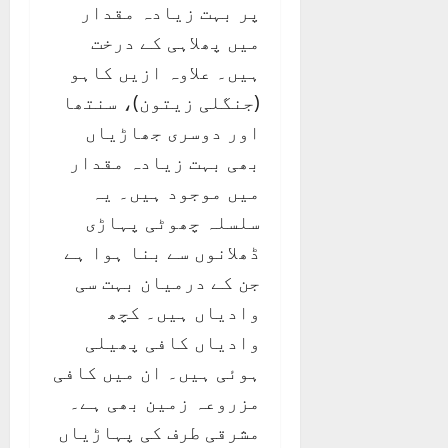
پر بہت زیادہ مقدار
میں پھلاہی کے درخت
ہیں۔ علاوہ ازیں کاہو
(جنگلی زیتون)، سنتھا
اور دوسری جھاڑیاں
بھی بہت زیادہ مقدار
میں موجود ہیں۔ یہ
سلسلہ چھوٹی پہاڑی
ڈھلانوں سے بنا ہوا ہے
جن کے درمیان بہت سی
وادیاں ہیں۔ کچھ
وادیاں کافی پھیلی
ہوئی ہیں۔ ان میں کافی
مزروعہ زمین بھی ہے۔
مشرقی طرف کی پہاڑیاں