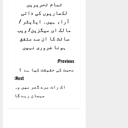
تمام تحریریں
لکھاریوں کی ذاتی
آراء ہیں۔ ایڈیٹر /
مالک ای میگزین/ ویب
سائٹ کا ان سے متفق
ہونا ضروری نہیں
P
Previous:
محبت کی حقیقت کیا ہے ؟
o
Next:
s
اک رات مرے گھر میں وہ
t
مہمان رہے گا
n
a