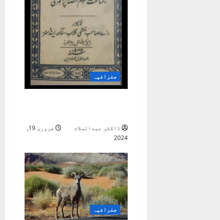
جغرافیہ
جغرافیہ ضلع اٹک 1935
قسط چہارم
ڈاکٹر عبدالسلام
فروری 19,
2024
جغرافیہ