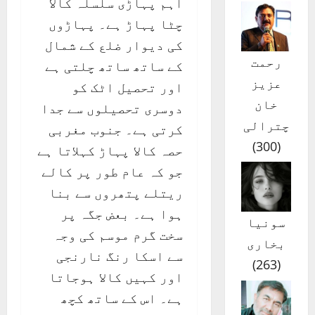
اہم پہاڑی سلسلہ کالا
چٹا پہاڑ ہے۔ پہاڑوں
کی دیوار ضلع کے شمال
رحمت
کے ساتھ ساتھ چلتی ہے
عزیز
اور تحصیل اٹک کو
خان
دوسری تحصیلوں سے جدا
چترالی
کرتی ہے۔ جنوب مغربی
)
300
(
حصہ کالا پہاڑ کہلاتا ہے
جو کہ عام طور پر کالے
ریتلے پتھروں سے بنا
ہوا ہے۔ بعض جگہ پر
سونیا
سخت گرم موسم کی وجہ
بخاری
سے اسکا رنگ نارنجی
)
263
(
اور کہیں کالا ہوجاتا
ہے۔ اس کے ساتھ کچھ