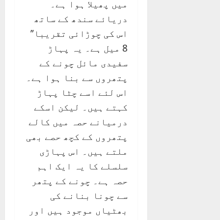
میں پھیلا ہوا ہے۔
دریائے سندھ کے ساتھ
اس کی چوڑائی تقریبا”
8 میل ہے۔ یہ پہاڑ
سفیدی مائل چونے کے
پتھروں سے بنا ہوا ہے۔
اس لئے اسے چٹا پہاڑ
کہتے ہیں۔ لیکن اسکے
درمیانے حصہ میں کالے
پتھروں کے کچھ حصے بھی
ملتے ہیں۔ اس پہاڑی
سلسلے کا یہ ایک اہم
حصہ ہے۔ چونے کے پتھر
سے چونا بنانے کی
بھٹیاں موجود ہیں اور