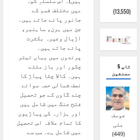
ہیں)۔ اس سلسلہِ کوہ
(اٹک)
میں مختلف قسم کے
(13,550)
جانور پائے جاتے ہیں۔
جن میں ہرن، ساہنبر،
اڑیال وغیرہ بکثرت
پائے جاتے ہیں۔
پرندوں میں یہاں تیتر
چکور اور باز ملتے
ٹاپ 5
مصنفین
ہیں۔ کالا چٹا پہاڑ کا
نصف شمالی حصہ سوائے
چند گاوں کے جو تحصیل
فتح جنگ میں شامل ہیں
اور ہزارہ کی پہاڑیوں
جوسف
کا تمام علاقہ اس تحصیل
علی
میں شامل ہے۔ سب سے
)
449
(