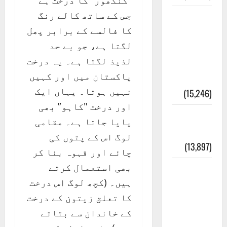
"گنگھور” کا درخت ہے
جس کے ساتھ کالے رنگ
معلومات
کا فالسے کے برابر پھل
مسجدِ
لگتا ہے، جو بے حد
نبوی و
لذیذ لگتا ہے۔ یہ درخت
روضئہ
پاکستان میں اور کہیں
رسول ﷺ
نہیں ہوتا۔ یہاں ایک
(15,246)
اور درخت "کاہو” بھی
کالا چٹا
پایا جاتا ہے۔ مقامی
پہاڑ
لوگ اس کے پتوں کی
(13,897)
چائے اور قہوہ بنا کر
بھی استعمال کرتے
رئیس
ہیں۔ (کچھ لوگ اس درخت
خانہ –
کا تعلق زیتون کے درخت
کیمبل
کے خاندان سے بتاتے
پور