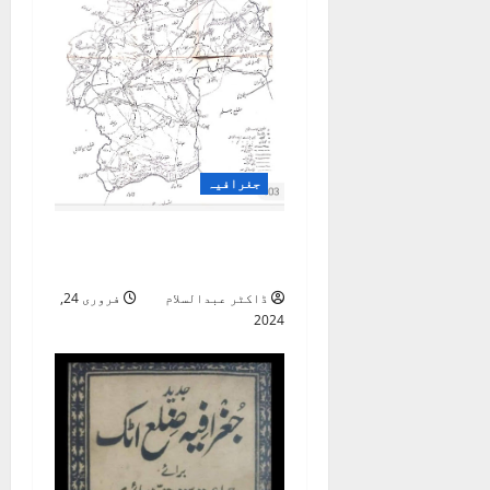
جغرافیہ
جغرافیہ ضلع اٹک 1935
آخری قسط
ڈاکٹر عبدالسلام
فروری 24,
2024