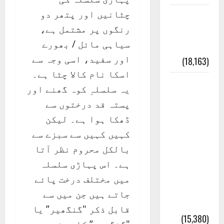
چٹانیں اور پتھر دو
ایک اور
رنگوں پر مشتمل ہے،
کتاب کی
سیاہی مائل / بھورے
چوری
اور سفید، اسی وجہ سے
(18,163)
اسکا نام کالا چٹا ہے۔
أھلًا و
یہ سلسلہِ کوہ گھنے اور
سہلًا
پستہ قد درختوں سے
اور
ڈھکا ہوا ہے۔ لیکن
مرحبا
کہیں کہیں سے سبزے سے
:معنی
بالکل محروم نظر آتا
اور
ہے۔ اس پہاڑی سلسلہ
ثقافتی
میں مختلف درخت پائے
و مذہبی
جاتے ہیں جن میں سے
تاریخ
قابل ذکر "گنگھیر” یا
(15,380)