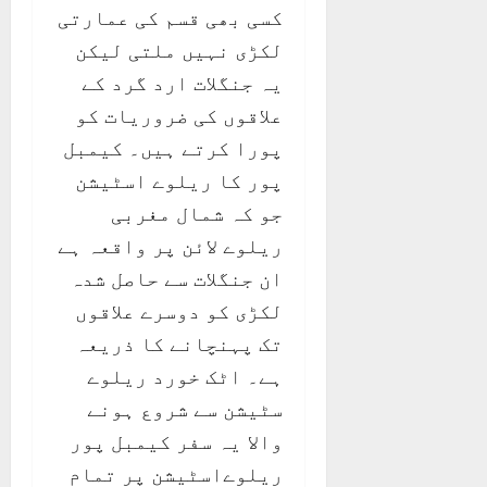
کسی بھی قسم کی عمارتی
لکڑی نہیں ملتی لیکن
یہ جنگلات ارد گرد کے
علاقوں کی ضروریات کو
پورا کرتے ہیں۔ کیمبل
پور کا ریلوے اسٹیشن
جو کہ شمال مغربی
ریلوے لائن پر واقعہ ہے
ان جنگلات سے حاصل شدہ
لکڑی کو دوسرے علاقوں
تک پہنچانے کا ذریعہ
ہے۔ اٹک خورد ریلوے
سٹیشن سے شروع ہونے
والا یہ سفر کیمبل پور
ریلوےاسٹیشن پر تمام