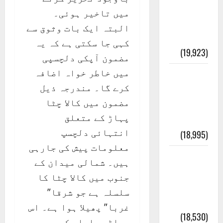
انصاف
میں تاخیر ہوئی۔
قُرآن کی
البتہ ایک بات وثوق سے
رُو سے
کہی جا سکتی ہے کہ یہ
(19,923)
مضمون آپکی دلچسپی
میں خاطر خواہ اضافہ
بنی
کرے گا۔ مندرجہ ذیل
اسرائیل
مضمون میں کالا چٹا
کی
پہاڑ کے متعلق
کہانی
انتہائی دلچسپ
(18,995)
معلومات پیش کی جارہی
فرعون
ہیں۔ شمالی میدان کے
کی
جنوب میں کالا چٹا کا
کہانی (
سلسلہ ہے جو شرقا”
Pharaoh )
غربا” پھیلا ہوا ہے۔ اس
(18,530)
پہاڑی سلسلہ کی