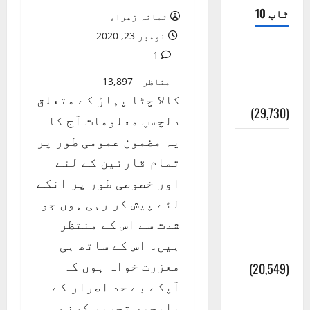
ٹاپ 10
ثمانہ زھراء
نومبر 23, 2020
ضلع اٹک
1
کی وجہ
مناظر
13,897
تسمیہ
کالا چٹا پہاڑ کے متعلق
(29,730)
دلچسپ معلومات آج کا
یہ مضمون عمومی طور پر
اَھلاً وَ
تمام قارئین کے لئے
سَھلاً
اور خصوصی طور پر انکے
مَرحَباً
لئے پیش کر رہی ہوں جو
بِکُم یَا
شدت سے اس کے منتظر
رَمَضَانَ
ہیں۔ اس کے ساتھ ہی
الکَرِیم
معزرت خواہ ہوں کہ
(20,549)
آپکے بے حد اصرار کے
عدل و
باوجود تحریر کرنے