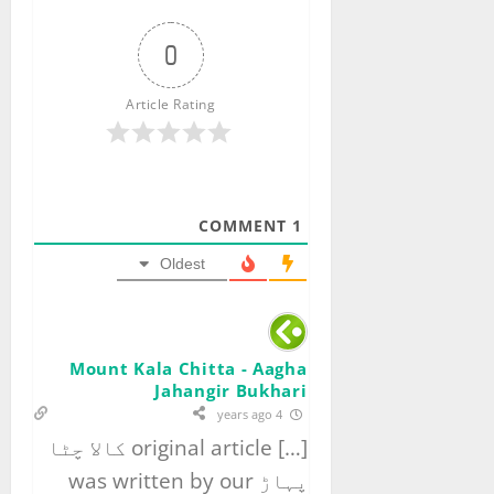
v
0
i
g
Article Rating
a
t
COMMENT
1
i
Oldest
o
n
Mount Kala Chitta - Aagha
Jahangir Bukhari
4 years ago
[…] original article کالا چٹا
پہاڑ was written by our