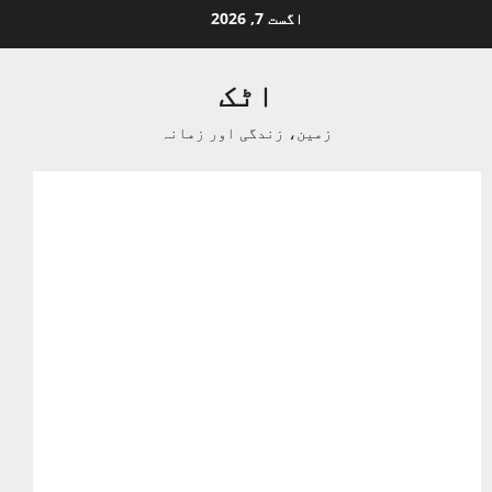
Ski
اگست 7, 2026
t
conten
اٹک
زمین، زندگی اور زمانہ