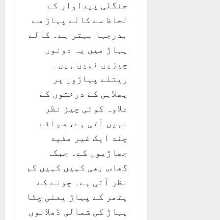
جنگلی پیداوار کے
لحاظ سے کالے پہاڑ سے
بدرجہا بہتر ہے۔ کالے
پہاڑ میں یہ دونوں
چیزیں نہیں ہیں۔
ریتلے پہاڑوں پر
پھلاہی کے درختوں کے
علاوہ کوئی چیز نظر
نہیں آتی ہے، سوائے
چند ایک غیر مفید
جھاڑیوں کے۔ جبکہ
گھاس بھی کہیں کہیں کم
نظر آتی ہے۔ چونے کے
پتھر کے پہاڑ یعنی چٹا
پہاڑ کی شمالی ڈھلانوں