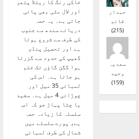
خاکی رنگ کا ریتلا پتھر
اور لال مٹی بھی پائی
حبدار
جاتی ہے۔ یہ حصہ
قائم
دریائے سندھ سے جنوب
)
215
(
کی طرف سے شروع ہوتا
ہے اور تحصیل پنڈی
گھیپ کی حدود سے گزرتا
سعدیہ
ہوا گگن گاؤں تک ختم
وحید
ہو جاتا ہے۔ اس کی
)
159
(
لمبائی 35 میل اور
چوڑائی 4 میل ہے۔ سفید
یا چٹا پہاڑ جو کہ اس
سلسلہ کا زیادہ حصہ
ہے، پورے سلسلے میں
شمال کی طرف لمبائی