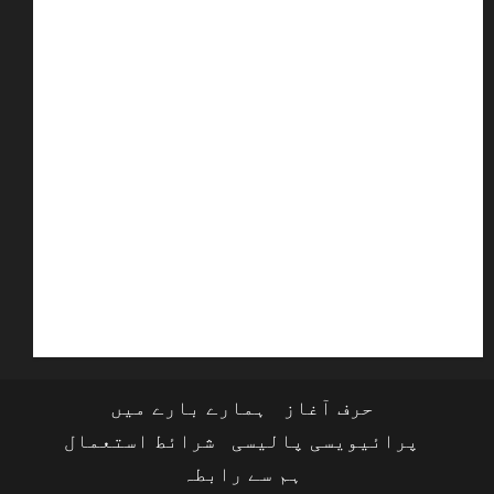
حرف آغاز
ہمارے بارے میں
پرائیویسی پالیسی
شرائط استعمال
ہم سے رابطہ