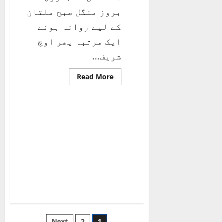
بروز منگل صبح ملتان
کے لیے روانہ ہوئے
ایک مرتبہ پھر اوچ
شریف...
Read
Read More
more
about
عقیدتوں
کا
سفر
–
دوم
Next
2
1