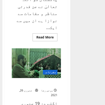
تعالیٰ نے جن قدرتی
مناظر و مقامات سے
نوازا ہے ان میں سے
ایک...
Read
Read More
more
about
موجِ
پریشان
خاطر
سفرنامہ
عقیدتوں کا سفر – دوم
مونس رضا
جنوری 26,
2021
اگلے دن 19 جنوری