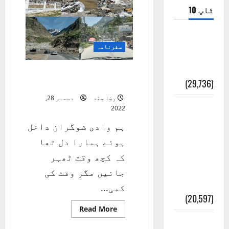
ٹاپ 10
ضلع اٹک
سفرنامہ
کی وجہ
تسمیہ
شمالی علاقہ جات کی
(29,736)
سیاحت 3
رضا سیّد
دسمبر 28,
اَھلاً وَ
2022
سَھلاً
ہم وادی شوگران داخل
مَرحَباً
ہوئے ہمارا دل تھا
بِکُم یَا
کہ کچھ وقت ٹھہر
رَمَضَانَ
جائیں مگر وقت کی
الکَرِیم
کمی...
(20,597)
Read
Read More
more
عدل و
about