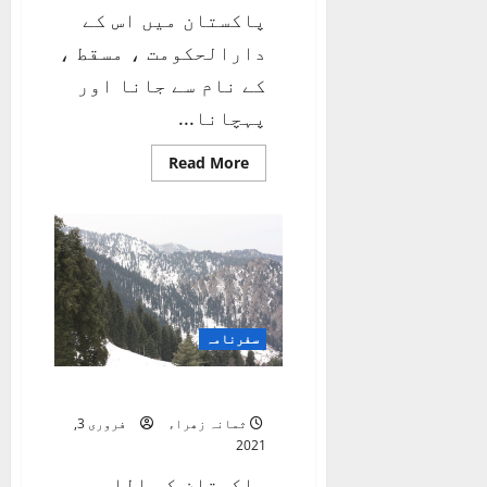
پاکستان میں اس کے
دارالحکومت ، مسقط ،
کے نام سے جانا اور
پہچانا...
Read
Read More
more
about
صحابی
رسولؐ
کے
مزار
پر
سفرنامہ
موجِ پریشان خاطر
ثمانہ زھراء
فروری 3,
2021
پاکستان کو اللہ