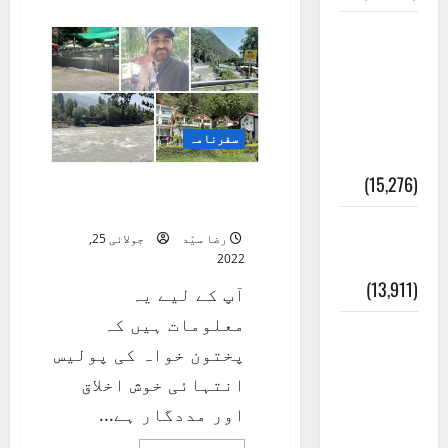
about
ھنزہ
معلومات
سکردو
کا
مسجدِ
سفرنامہ
نبوی و
روضئہ
سفرنامہ
رسول ﷺ
(15,276)
شمالی علاقہ جات کی
سیاحت 2
کالا چٹا
رضا سیّد
جولائی 25,
پہاڑ
2022
(13,911)
آپ کے لیے یہ
معلومات ہیں کہ
رئیس
پختون خواہ کی پولیس
خانہ –
انتہائی خوش اخلاق
کیمبل
اور مددگار ہے...
پور