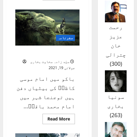
about
شمالی
علاقہ
جات
کی
سیاحت
رحمت
1
عزیز
سفرنامہ
خان
کوہ قاف کی ڈائری
چترالی
سیّد زادہ سخاوت بخاری
)
300
(
جولائی 19, 2021
باکو میں امام موسی
کاظمؑ کی بیٹیاں دفن
سونیا
ہیں توجنجا شہر میں
بخاری
امام محمد باقرؑ...
)
263
(
Read
Read More
more
about
کوہ
قاف