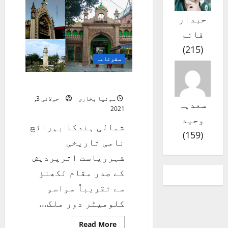
کی
ڈائری
حبدار
قائم
)
215
(
سفرنامہ
سفر نامۂ بہرائچ
سونیا بخاری
جولائی 3,
سعدیہ
2021
وحید
شمالی ہندکا بہرائچ
)
159
(
نامی تاریخی
شہرریاست اترپردیش
کے صدر مقام لکھنؤ
سے تقریباً سواسو
کلومیٹر دور ملک...
Read
Read More