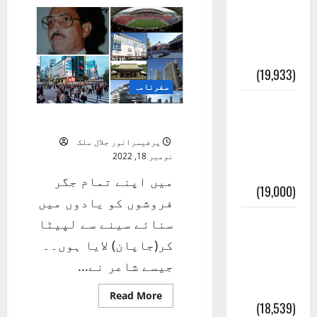
شمالی
انصاف
علاقہ
جات
قُرآن کی
کی
سیاحت
3
رُو سے
(19,933)
سفرنامہ
بنی
سفرنامہ جاپان
اسرائیل
پرفیسرانور جلال ملک
کی
نومبر 18, 2022
کہانی
میں اپنے تمام جگر
(19,000)
فروشوں کو یادوں میں
فرعون
سنائے سینے سے لپیٹا
کی
کر(جاپان) لایا ہوں۔۔
کہانی (
جیسے شاعر نے...
Pharaoh )
Read
Read More
more
(18,539)
about