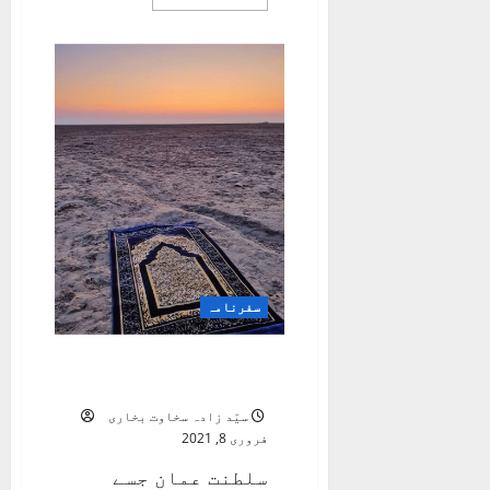
more
about
سفر
نامۂ
بہرائچ
سفرنامہ
صحابی رسولؐ کے مزار
پر
سیّد زادہ سخاوت بخاری
فروری 8, 2021
سلطنت عمان جسے