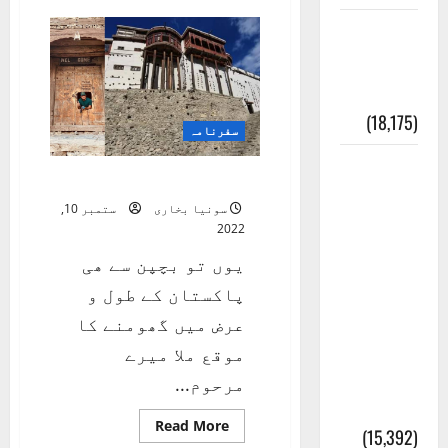
سفرنامہ
جاپان
ایک اور
کتاب کی
چوری
(18,175)
سفرنامہ
أھلًا و
ھنزہ سکردو کا سفرنامہ
سہلًا
سونیا بخاری
ستمبر 10,
اور
2022
مرحبا
یوں تو بچپن سے ھی
:معنی
پاکستان کے طول و
اور
عرض میں گھومنے کا
ثقافتی
موقع ملا میرے
و مذہبی
مرحوم...
تاریخ
Read
Read More
(15,392)
more