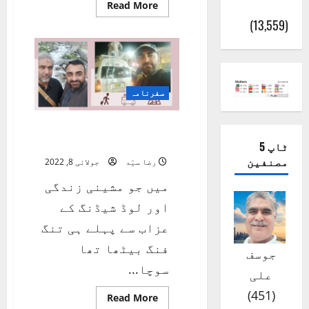
(اٹک)
Read
Read More
more
(13,559)
about
شمالی
علاقہ
جات
کی
سیاحت
2
سفرنامہ
شمالی علاقہ جات کی
سیاحت 1
ٹاپ 5
مصنفین
رضا سیّد
جولائی 8, 2022
میں جو مشینی زندگی
اور لوڈ شیڈنگ کے
عزاب سے پہلے ہی تنگ
فنگ بیٹھا تھا
جوسف
سوچا...
علی
)
451
(
Read
Read More
more