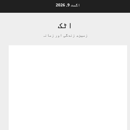
Ski
اگست 9, 2026
t
conten
اٹک
زمین، زندگی اور زمانہ