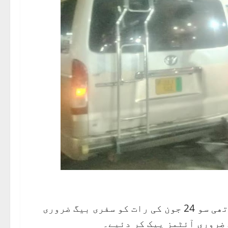
25 جون 2022 یہ ہماری روانگی کی تاریخ طے ہوئی تھی سو 24 جون کی رات کو سفری بیگ ضروری
ضروری آئٹمز پیک کر دئیے۔