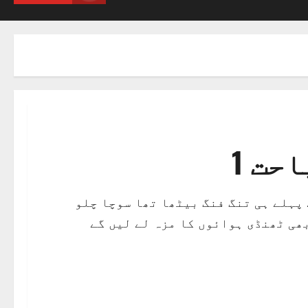
حت 1
پہلے ہی تنگ فنگ بیٹھا تھا سوچا چلو
ھی ٹھنڈی ہوائوں کا مزہ لے لیں گے