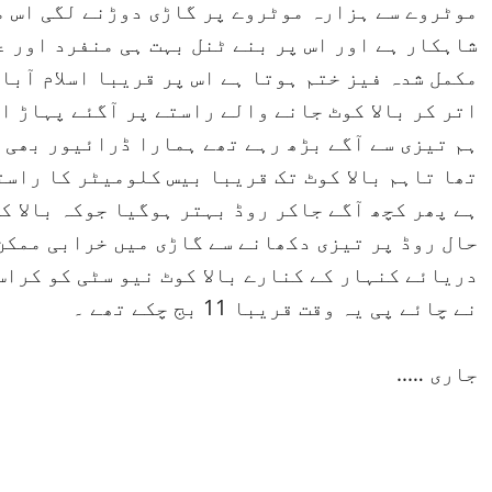
موٹروے سے ہزارہ موٹروے پر گاڑی دوڑنے لگی اس م
شاہکار ہے اور اس پر بنے ٹنل بہت ہی منفرد اور ع
مکمل شدہ فیز ختم ہوتا ہے اس پر قریبا اسلام آبا
اتر کر بالا کوٹ جانے والے راستے پر آگئے پہاڑ ا
ہم تیزی سے آگے بڑھ رہے تھے ہمارا ڈرائیور بھی 
تھا تاہم بالا کوٹ تک قریبا بیس کلومیٹر کا راس
ہے پھر کچھ آگے جاکر روڈ بہتر ہوگیا جوکہ بالا ک
حال روڈ پر تیزی دکھانے سے گاڑی میں خرابی ممکن 
دریائے کنہار کے کنارے بالا کوٹ نیو سٹی کو کراس
نے چائے پی یہ وقت قریبا 11 بج چکے تھے ۔
جاری …..