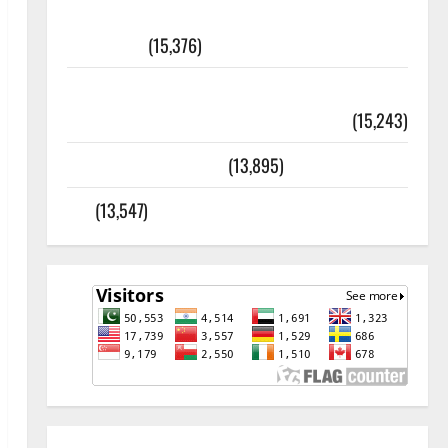
أھلًا و سہلًا اور مرحبا :معنی اور
ثقافتی و مذہبی تاریخ
(15,376)
معلومات مسجدِ نبوی و روضئہ رسول ﷺ
(15,243)
کالا چٹا پہاڑ
(13,895)
رئیس خانہ – کیمبل پور (اٹک)
(13,547)