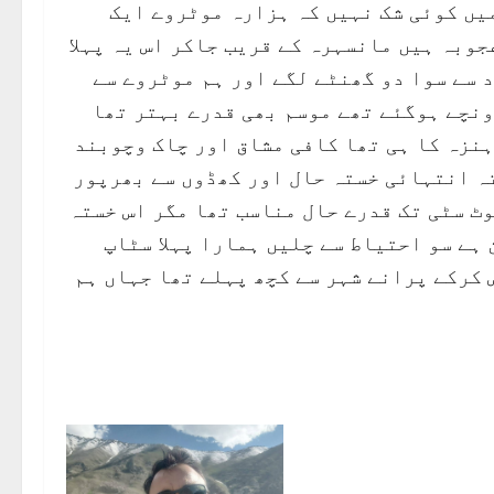
یں کوئی شک نہیں کہ ہزارہ موٹروے ایک
جوبہ ہیں مانسہرہ کے قریب جاکر اس یہ پہلا
د سے سوا دو گھنٹے لگے اور ہم موٹروے سے
ونچے ہوگئے تھے موسم بھی قدرے بہتر تھا
ہنزہ کا ہی تھا کافی مشاق اور چاک وچوبند
تہ انتہائی خستہ حال اور کھڈوں سے بھرپور
وٹ سٹی تک قدرے حال مناسب تھا مگر اس خستہ
ہے سو احتیاط سے چلیں ہمارا پہلا سٹاپ
 کرکے پرانے شہر سے کچھ پہلے تھا جہاں ہم