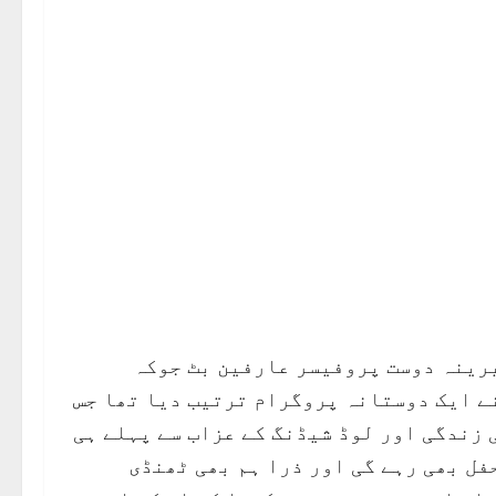
یرینہ دوست پروفیسر عارفین بٹ جوکہ
ے ایک دوستانہ پروگرام ترتیب دیا تھا جس
Explore Hunz)میں جو مشینی زندگی اور لوڈ شیڈنگ کے عزاب سے پہلے ہی
فل بھی رہے گی اور ذرا ہم بھی ٹھنڈی