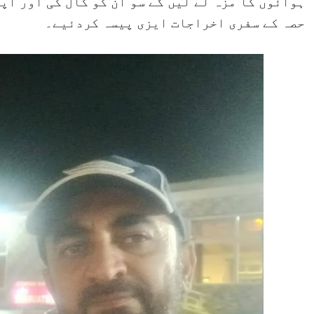
ہوائوں کا مزہ لے لیں گے سو ان کو کال کی اور اپ
حصہ کے سفری اخراجات ایزی پیسہ کردئیے۔