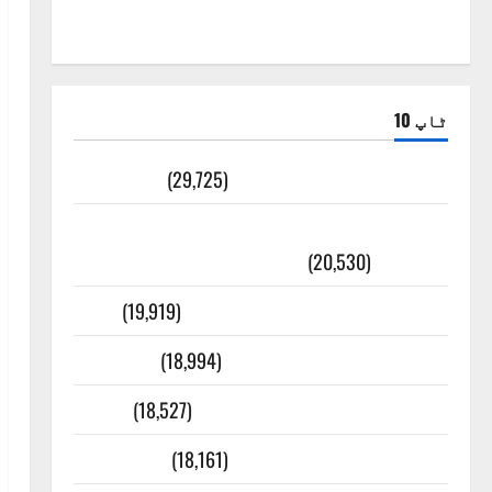
ٹاپ 10
ضلع اٹک کی وجہ تسمیہ
(29,725)
اَھلاً وَ سَھلاً مَرحَباً بِکُم یَا رَمَضَانَ
الکَرِیم
(20,530)
عدل و انصاف قُرآن کی رُو سے
(19,919)
بنی اسرائیل کی کہانی
(18,994)
فرعون کی کہانی ( Pharaoh )
(18,527)
ایک اور کتاب کی چوری
(18,161)