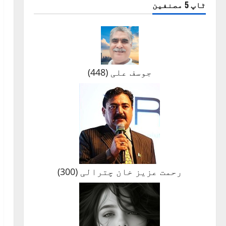
ٹاپ 5 مصنفین
جوسف علی
(
448
)
رحمت عزیز خان چترالی
(
300
)