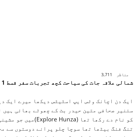
مناظر
3,711
شمالی علاقہ جات کی سیاحت کچھ تجربات سفر قسط 1
ایک دن اچانک وٹس ایپ اسٹیٹس دیکھا میرے ایک د
سئنیر صحافی متین حیدر بٹ کے چھوٹے بھائی ہیں ن
کو نام دے رکھا تھا (a
تنگ فنگ بیٹھا تھا سوچا چلو پرانے دوستوں سے مح