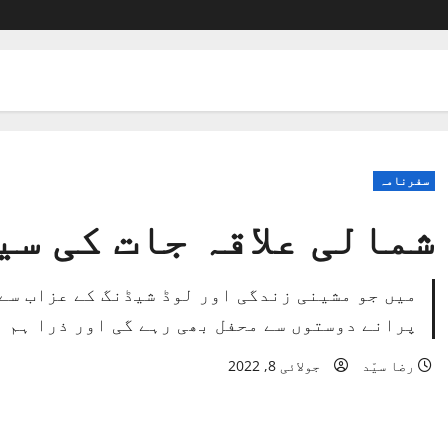
سفرنامہ
شمالی علاقہ جات کی سیا
میں جو مشینی زندگی اور لوڈ شیڈنگ کے عزاب سے 
پرانے دوستوں سے محفل بھی رہے گی اور ذرا ہم ب
رضا سیّد
جولائی 8, 2022