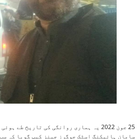
سامان ہائیکنگ اسٹک جوگرز جینز کیپ گویا کہ سب 