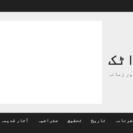
ٹک
ور زمانہ
فرنامہ
تاریخ
تحقیق
جغرافیہ
آثار قدیمہ