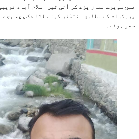
صبح سویرے نماز پڑھ کر آئی ٹین اسلام آباد قریبی
پروگرام کے مطابق انتظار کرنے لگا فکس چھ بجے ہ
سفر ہوئے۔