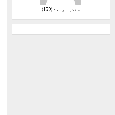
سعدیہ وحید
(
159
)