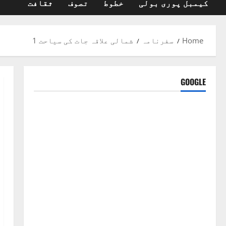
کیمبل پوری بولی
خطوط
تصوف
ثقافت
Home
سفرنامہ
شمالی علاقہ جات کی سیاحت 1
GOOGLE