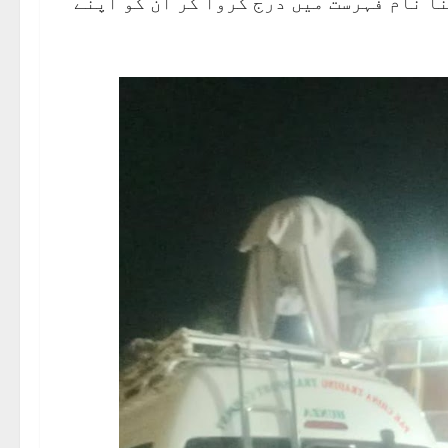
نا نام فہرست میں درج کروا کر ان کو اپنے