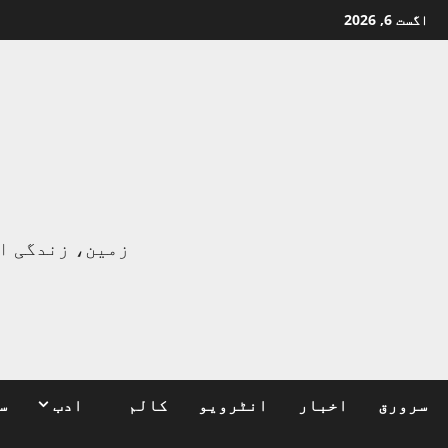
Ski
اگست 6, 2026
t
conten
ا
زمین، زندگی ا
سرورق
اخبار
انٹرویو
کالم
ادب
س