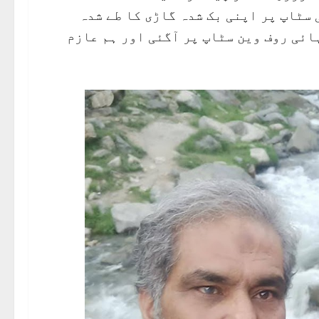
 سٹاپ پر اپنی بک شدہ گاڑی کا طے شدہ
ائی روف وین سٹاپ پر آگئی اور ہم عازم