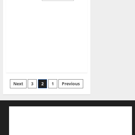
about
بن
کر
شفق
کے
پھُول
سرِ
شام
آگئے
Posts
Next
3
2
1
Previous
pagination