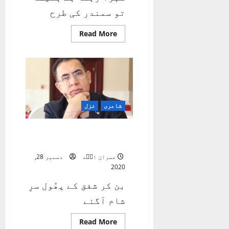
تو سمندر کی طرح
Read
Read More
more
about
گہرا
رہتا
ہے
ہمیشہ
تو
سمندر
کی
طرح
شاعری
غزل
بن کر شفق کے پھُول سرِ
شام آگئے
عمران اسؔد
دسمبر 28,
2020
بن کر شفق کے پھُول سرِ
شام آگئے
Read
Read More
more