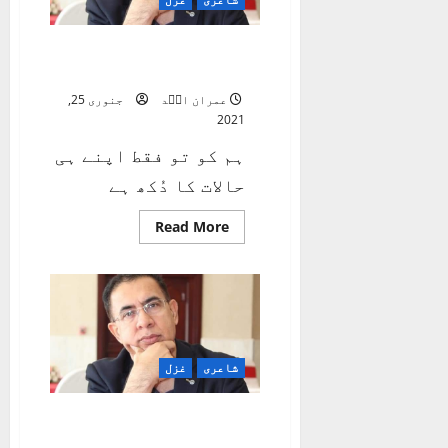
ہم کو تو فقط اپنے ہی
حالات کا دُکھ ہے
عمران اسؔد
جنوری 25,
2021
ہم کو تو فقط اپنے ہی
حالات کا دُکھ ہے
Read
Read More
more
about
ہم
کو
تو
فقط
اپنے
ہی
حالات
کا
شاعری
غزل
دُکھ
ہے
میرا ہر لفظ ہر کہانی
دُکھ ہے