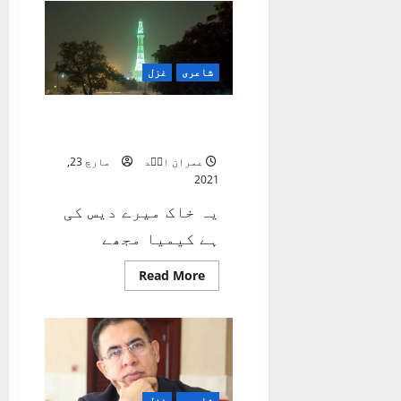
چھوڑ
دو
یہ
جان
کا
جنجال
شاعری
غزل
دوستو
یہ خاک میرے دیس کی ہے
کیمیا مجھے
عمران اسؔد
مارچ 23,
2021
یہ خاک میرے دیس کی
ہے کیمیا مجھے
Read
Read More
more
about
یہ
خاک
میرے
دیس
کی
ہے
کیمیا
مجھے
شاعری
غزل