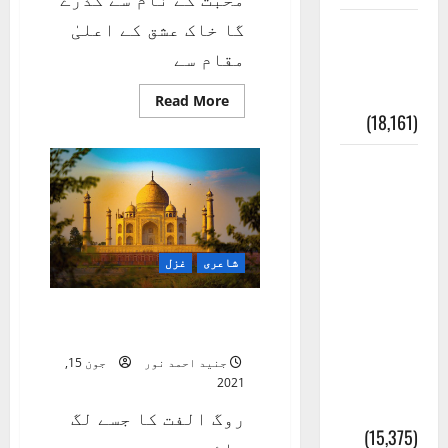
گا خاک عشق کے اعلیٰ
ایک اور
مقام سے
کتاب کی
چوری
Read
Read More
more
(18,161)
about
واقف
نہیں
أھلًا و
جو
عشق
سہلًا
و
محبت
اور
کے
نام
مرحبا
سے
شاعری
غزل
:معنی
روگ الفت کا جسے لگ
اور
جائے ہے
ثقافتی
جنید احمد نور
جون 15,
و مذہبی
2021
تاریخ
روگ الفت کا جسے لگ
(15,375)
جائے ہے