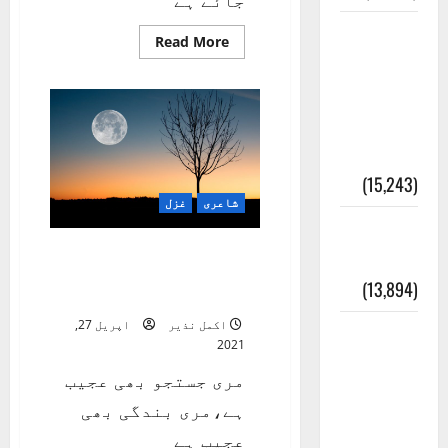
معلومات
Read
Read More
more
مسجدِ
about
روگ
نبوی و
الفت
کا
روضئہ
جسے
لگ
رسول ﷺ
جائے
ہے
(15,243)
شاعری
غزل
کالا چٹا
مری جستجو بھی عجیب
پہاڑ
ہے،مری بندگی بھی عجیب
(13,894)
ہے
اکمل نذیر
اپریل 27,
رئیس
2021
خانہ –
مری جستجو بھی عجیب
کیمبل
ہے،مری بندگی بھی
پور
عجیب ہے