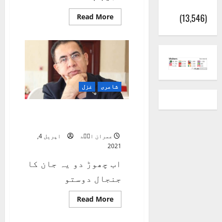
(اٹک)
(13,546)
Read
Read More
more
about
مری
جستجو
بھی
عجیب
ہے،مری
بندگی
بھی
عجیب
شاعری
غزل
ہے
اب چھوڑ دو یہ جان کا
جنجال دوستو
عمران اسؔد
اپریل 4,
2021
اب چھوڑ دو یہ جان کا
جنجال دوستو
Read
Read More
more
about
اب