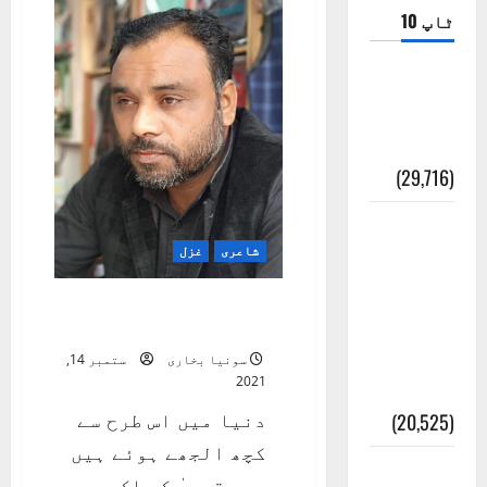
ٹاپ 10
ضلع اٹک
کی وجہ
تسمیہ
(29,716)
اَھلاً وَ
شاعری
غزل
سَھلاً
مَرحَباً
دنیا میں اس طرح سے کچھ
بِکُم یَا
الجھے ہوئے ہیں سب
رَمَضَانَ
سونیا بخاری
ستمبر 14,
2021
الکَرِیم
دنیا میں اس طرح سے
(20,525)
کچھ الجھے ہوئے ہیں
عدل و
سب عقبی ٰ کو اک