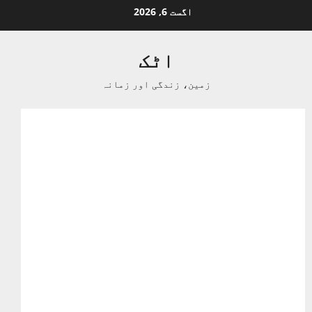
Ski
اگست 6, 2026
t
conten
اٹک
زمین، زندگی اور زمانہ