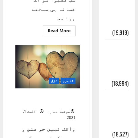
انصاف
فسانہ ہی سمجھے
قُرآن کی
ہوئے...
رُو سے
Read
Read More
(19,919)
more
about
دنیا
بنی
میں
اس
اسرائیل
طرح
سے
کی
کچھ
الجھے
کہانی
ہوئے
ہیں
شاعری
غزل
(18,994)
سب
واقف نہیں جو عشق و
فرعون
محبت کے نام سے
کی
سونیا بخاری
اگست 1,
کہانی (
2021
Pharaoh )
واقف نہیں جو عشق و
(18,527)
محبت کے نام سے گذرے