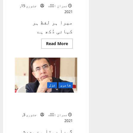
عمران اسؔد
جنوری 15,
2021
میرا ہر لفظ ہر
کہانی دُکھ ہے
Read
Read More
more
about
میرا
ہر
لفظ
ہر
کہانی
دُکھ
ہے
شاعری
غزل
گہرا رہتا ہے ہمیشہ تو
سمندر کی طرح
عمران اسؔد
جنوری 3,
2021
گہرا رہتا ہے ہمیشہ