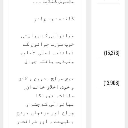
مخصوص کنگھا۔۔۔
معلومات
کاندھے پہ چادر
مسجدِ
نبوی و
میانوالی کے روایتی
روضئہ
خوب صورت جوانوں کے
رسول ﷺ
نمائندہ اعلٰی تعلیم
(15,276)
وتہذیب یافتہ جوان
کالا چٹا
پہاڑ
خوش مزاج ۔ذہین ، لائق
(13,908)
و خوش اخلاق خاندان ِ
سادات ِ نورنگا
رئیس
میانوالی کے چشم و
خانہ –
چراغ اور مرنجاں مرنج
کیمبل
، طبیعت ، اور شرافت و
پور