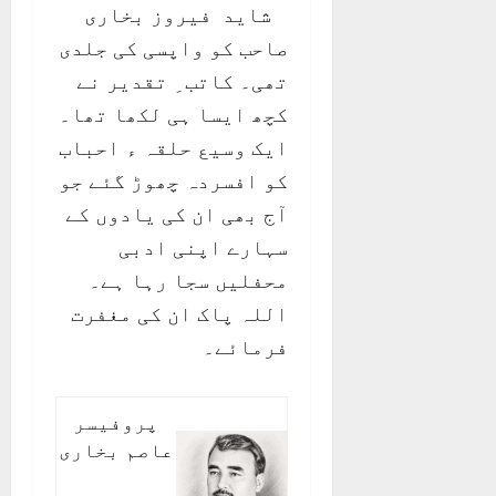
شاید فیروز بخاری
صاحب کو واپسی کی جلدی
تھی۔ کاتب ِ تقدیر نے
کچھ ایسا ہی لکھا تھا۔
ایک وسیع حلقہ ء احباب
کو افسردہ چھوڑ گئے جو
آج بھی ان کی یادوں کے
سہارے اپنی ادبی
محفلیں سجا رہا ہے۔
اللہ پاک ان کی مغفرت
فرمائے۔
پروفیسر
عاصم بخاری