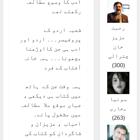
ادب کا وسیع مطالعہ
رکھتے تھے
رحمت
شعبہ اردو کے
عزیز
پروفیسر۔۔۔ اردو اور
خان
ادب ہی جن کااوڑھنا
چترالی
بچھونا۔۔۔ ہمہ خانہ
)
300
(
آفتاب کے فرد
ہمہ وقت جن کے ہاتھ
میں کتاب ہی دیکھی ،
سونیا
جہاں موقع ملا مطالعہ
بخاری
میں مشغول پائے۔
)
263
(
احباب ، عزیزان و
شاگردان کو کتاب کی