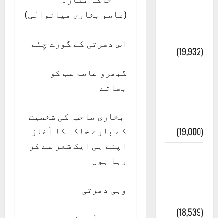
انصاف
(عاصم بخاری میانوالی)
قُرآن کی
رُو سے
اس دھرتی کے گورے چِٹے
(19,932)
گبھرو عاصم سب کو
بنی
بھاتے
اسرائیل
کی
بخاری صاحب کی شخصیت
کہانی
کے بارے خاکہ کا آغاز
(19,000)
اپنے ہی ایک شعر سے کر
فرعون
رہا ہوں
کی
کہانی (
وہی دھرتی
Pharaoh )
(18,539)