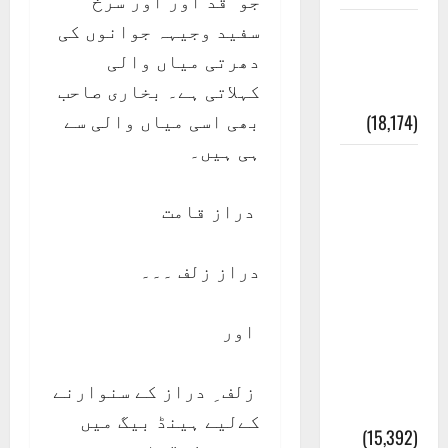
جو قد آور اور سرخ
سفید وجیہہ جوانوں کی
ایک اور
دھرتی میاں والی
کتاب کی
کہلاتی ہے۔ بخاری صاحب
چوری
بھی اسی میاں والی سے
(18,174)
ہی ہیں۔
أھلًا و
سہلًا
دراز قامت
اور
مرحبا
دراز زلف ۔۔۔
:معنی
اور
اور
ثقافتی
و مذہبی
زلف ِ دراز کے سنوارنے
تاریخ
کےلیے ہینڈ بیگ میں
(15,392)