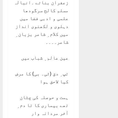
زعفران بناتے ۔انبالہ
مسلم کالج سرگودھا
علمی و ادبی فضا میں
دہلوی و لکھنوی انداز
میں کلام ِ شاعر بزبان ِ
شاعر۔۔۔۔
عین عالم ِ شباب میں
تپ ِ دق (ٹی۔ بی) کا مرض
کیا لاحق ہوا
ہمت و حوصلہ کی چٹان
تھے بیماری کا تا دم ِ
آخر مردانہ وار