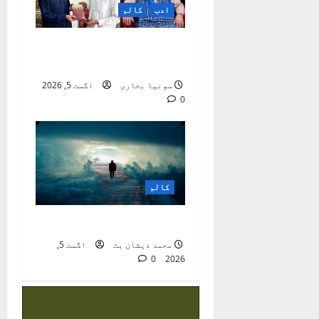
ادب
کالم
مقبول ذکی مقبول کی
شاعری پر ایک نظر
سونیا بخاری
اگست 5, 2026
0
کالم
موت ایک اٹل حقیقت ہے
محمد ذیشان بٹ
اگست 5,
0
2026