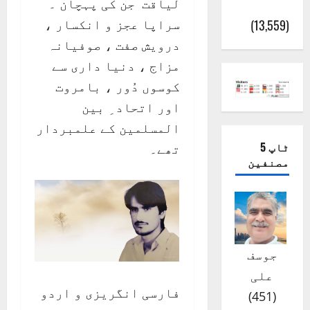
لیاقت جن کی پہچان ۔
(اٹک)
سراپا عجز و انکسار ،
(13,559)
درویش صفت ، صوفیانہ
مزاج ، دنیا داری سے
کوسوں دُور ، بامروت
اور اتحاد ِ بین
المسلمین کے علمبردار
ٹاپ 5
تھے۔
مصنفین
جوسف
علی
فارسی انگریزی و اردو
)
451
(