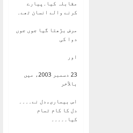
مقابلہ کیا۔پیارے
کرنے والے انسان تھے۔
مرض بڑھتا گیا جوں جوں
دوا کی
اور
23 دسمبر 2003ء میں
بالآخر
اس بیماریءدل نے۔۔۔۔
دل کا کام تمام
کیا۔۔۔۔۔