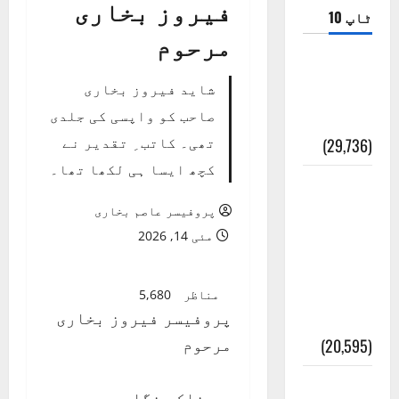
فیروز بخاری
ٹاپ 10
مرحوم
ضلع اٹک
شاید فیروز بخاری
کی وجہ
صاحب کو واپسی کی جلدی
تسمیہ
تھی۔ کاتب ِ تقدیر نے
(29,736)
کچھ ایسا ہی لکھا تھا۔
اَھلاً وَ
سَھلاً
پروفیسر عاصم بخاری
مَرحَباً
مئی 14, 2026
بِکُم یَا
رَمَضَانَ
مناظر
5,680
پروفیسر فیروز بخاری
الکَرِیم
مرحوم
(20,595)
عدل و
خاکہ نگار۔