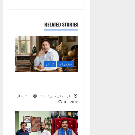
n
a
RELATED STORIES
v
i
g
a
شخصیات
کالم
t
سید حبدار قائم: سپاہی
سے سخن ور تک
i
مظہر علی خان کھٹڑ
اگست 9,
o
0
2026
n