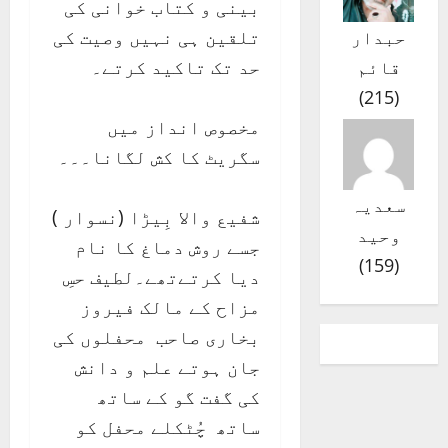
بینی و کتاب خوانی کی
تلقین ہی نہیں وصیت کی
حبدار
حد تک تاکید کرتے۔
قائم
)
215
(
مخصوص انداز میں
سگریٹ کا کش لگانا۔۔۔
سعدیہ
شفیع والا بِیڑا (نسوار )
وحید
جسے روش دماغ کا نام
)
159
(
دیا کرتےتھے۔لطیف حسِ
مزاح کے مالک فیروز
بخاری صاحب محفلوں کی
جان ہوتے علم و دانش
کی گفت گو کے ساتھ
ساتھ چُٹکلے محفل کو