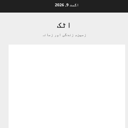
Ski
اگست 9, 2026
t
conten
اٹک
زمین، زندگی اور زمانہ