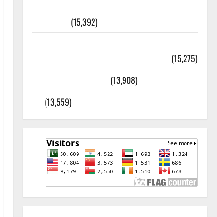
أھلًا و سہلًا اور مرحبا :معنی اور
ثقافتی و مذہبی تاریخ
(15,392)
معلومات مسجدِ نبوی و روضئہ رسول ﷺ
(15,275)
کالا چٹا پہاڑ
(13,908)
رئیس خانہ – کیمبل پور (اٹک)
(13,559)