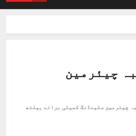
بہ چیئرمین
بہ چیئرمین سٹینڈنگ کمیٹی برائے ہیلتھ