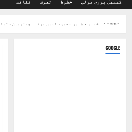
کیمبل پوری بولی
خطوط
تصوف
ثقافت
Home
اخبار
طارق محمود نویں مرتبہ چیئرمین سٹین
GOOGLE