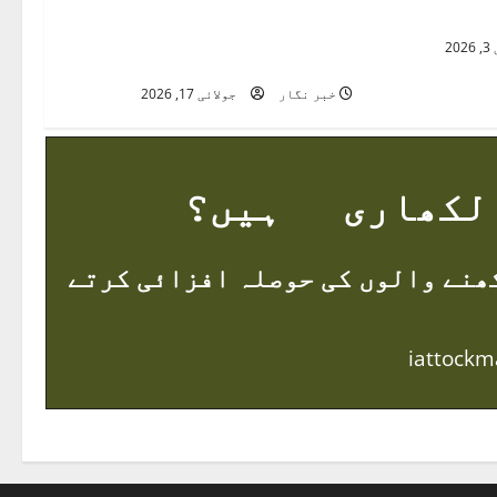
ناردرن یونیورسٹی نوشہرہ
استعارہ
میں اردو تحقیق کا نیا سنگِ
20
میل
خبر نگار
جولائی 17, 2026
کھاری ہیں؟
ھنے والوں کی حوصلہ افزائی کرتے
iattock