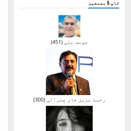
ٹاپ 5 مصنفین
جوسف علی
(
451
)
رحمت عزیز خان چترالی
(
300
)