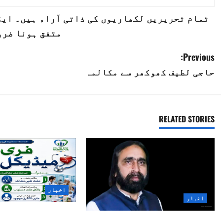
تمام تحریریں لکھاریوں کی ذاتی آراء ہیں۔ ایڈی
متفق ہونا ضرو
P
Previous:
حاجی لطیف کھوکھر سے مکالمہ
o
s
t
RELATED STORIES
n
a
v
اخبار
i
اخبار
”یوتھ فار نیشن پا