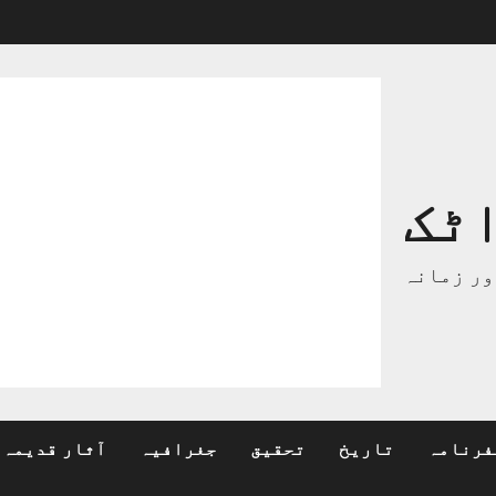
ٹک
ور زمانہ
فرنامہ
تاریخ
تحقیق
جغرافیہ
آثار قدیمہ