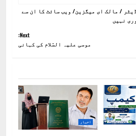
ٹر / مالک ای میگزین/ ویب سائٹ کا ان سے
ری نہیں
Next:
موسی علیہ السّلام کی کہانی
اخبار
ک“ خدمتِ