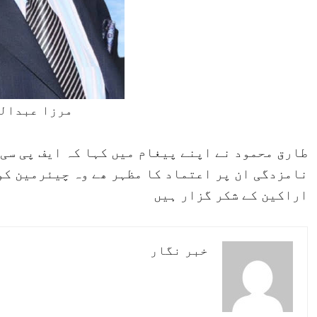
مرزا عبدال
طارق محمود نے اپنے پیغام میں کہا کہ ایف پی سی 
نامزدگی ان پر اعتماد کا مظہر ھے وہ چیئرمین ک
اراکین کے شکر گزار ہیں
خبر نگار