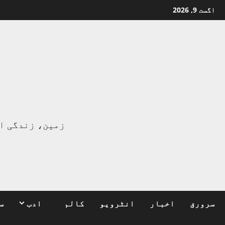
Ski
اگست 9, 2026
t
conten
ا
زمین، زندگی ا
سرورق
اخبار
انٹرویو
کالم
ادب
س