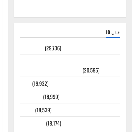
ٹاپ 10
ضلع اٹک کی وجہ تسمیہ
(29,736)
اَھلاً وَ سَھلاً مَرحَباً بِکُم یَا رَمَضَانَ
الکَرِیم
(20,595)
عدل و انصاف قُرآن کی رُو سے
(19,932)
بنی اسرائیل کی کہانی
(18,999)
فرعون کی کہانی ( Pharaoh )
(18,539)
ایک اور کتاب کی چوری
(18,174)