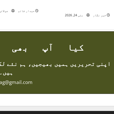
g
حاجی داؤد تابش کی والدہ
انسانیت کا روشن 
انتقال کر گئیں
a
حبدار قائم
جولائی 3, 26
خبر نگار
مئی 24, 2026
t
i
o
کیا آپ بھی ل
n
اپنی تحریریں ہمیں بھیجیں، ہم نئے لک
ہیں۔
mag@gmail.com