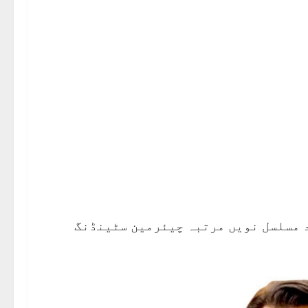
د مسلسل نویں مرتبہ چیئرمین سٹینڈنگ