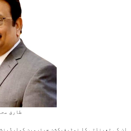
طارق محم
ان کی تعیناتی کا نوٹیفیکشن چیئرمین کوارڈینشن