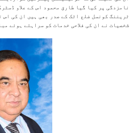
نامزدگی پر کیا گیا طارق محمود اس کے علاو ڈسٹر
ٹریننگ کونسل ضلع اٹک کے صدر بھی ہیں ان کی اس 
شخصیات نے ان کی فلاحی خدمات کو سراہتے ہوئے مبا