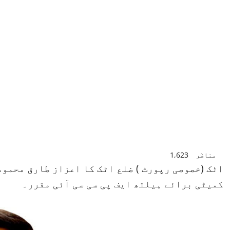
مناظر
1,623
اٹک (خصوصی رپورٹ ) ضلع اٹک کا اعزاز طارق محمو
کمیٹی برائے ہیلتھ ایف پی سی سی آئی مقرر۔