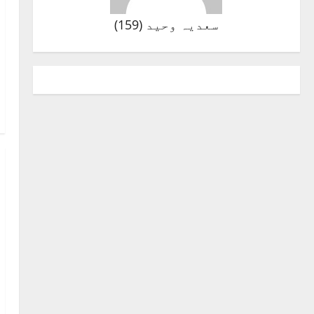
سعدیہ وحید
(
159
)