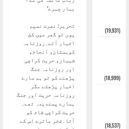
انصاف
بہار چہرے’
قُرآن کی
رُو سے
تحریر: نصرت نسیم
(19,931)
یوں تو گھر میں کئ
اخبار آتے۔روزنامہ
بنی
کوہستان، انجام،
اسرائیل
شہباز، حریت کراچی
کی
اور روزنامہ جنگ
کہانی
پڑھنے کو تو ہم سارے
(18,999)
اخبار پڑھتے مگر
فرعون
روزنامہ حریت اور جنگ
کی
ہمارے پسندیدہ تھے۔
کہانی (
حریت کراچی شام کو
Pharaoh )
آتا۔فخر ماترے اس کے
(18,537)