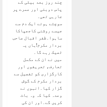
چند روز بعد بیٹی کے
پاس دوبئی اور عمرے پر
جارہی تھی۔
سوچتے ہوئے ایک دم سے
جیسے روشنی کاجھپاکا
ساہوا۔ظفر اقبال صاحب
بردار مکرم!ہاں یہ
ٹھیک رہے گا۔
میں نے ان کے مکمل
تعارف، تعریفوں اور
کارگزاری کو تفصیل سے
بردار مکرم کے گوش
گزار کیا۔انہوں نے
وعدہ کیا کہ وہ بات
کریں گے۔اور ان کی