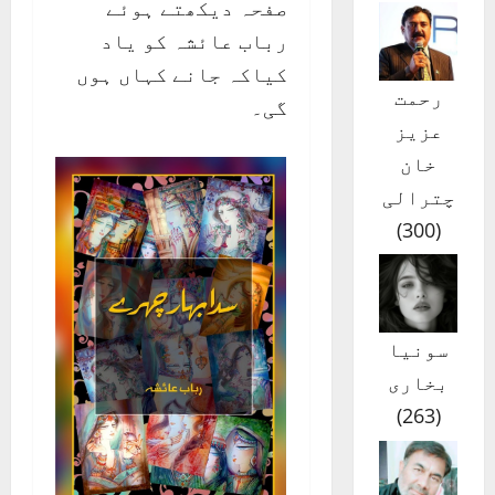
صفحہ دیکھتے ہوئے
رباب عائشہ کو یاد
کیاکہ جانے کہاں ہوں
رحمت
گی۔
عزیز
خان
چترالی
)
300
(
سونیا
بخاری
)
263
(