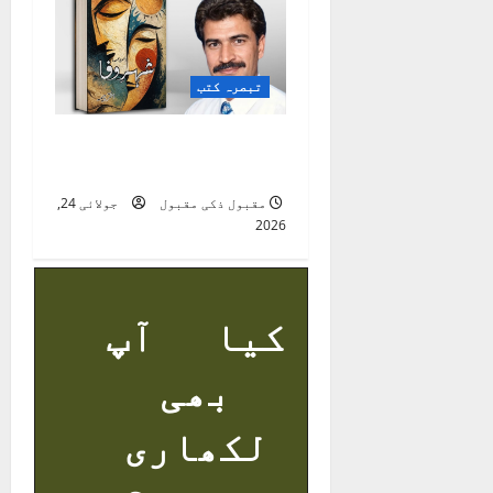
تبصرہ کتب
شہرِ وفا ( شعری مجموعہ
)
مقبول ذکی مقبول
جولائی 24,
2026
کیا آپ
بھی
لکھاری