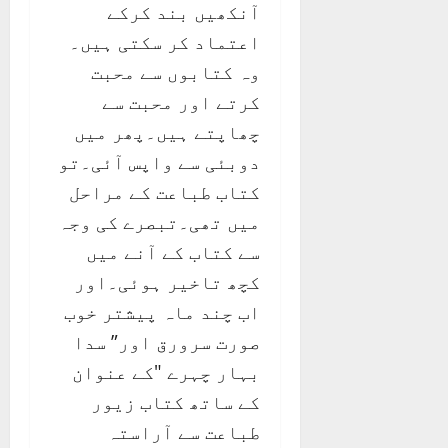
آنکھیں بند کرکے
اعتماد کر سکتی ہیں۔
وہ کتابوں سے محبت
کرتے اور محبت سے
چھاپتے ہیں۔پھر میں
دوبئی سے واپس آئی۔تو
کتاب طباعت کے مراحل
میں تھی۔تبصرے کی وجہ
سے کتاب کے آنے میں
کچھ تاخیر ہوئی۔اور
اب چند ماہ پیشتر خوب
صورت سرورق اور” سدا
بہار چہرے "کے عنوان
کے ساتھ کتاب زیور
طباعت سے آراستہ