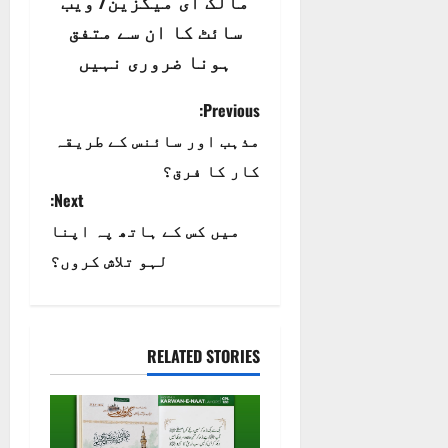
مالک ای میگزین/ ویب
سائٹ کا ان سے متفق
ہونا ضروری نہیں
P
Previous:
مذہب اور سائنس کے طریقہ
o
کار کا فرق؟
s
Next:
t
میں کس کے ہاتھ پہ اپنا
لہو تلاش کروں؟
n
a
RELATED STORIES
v
i