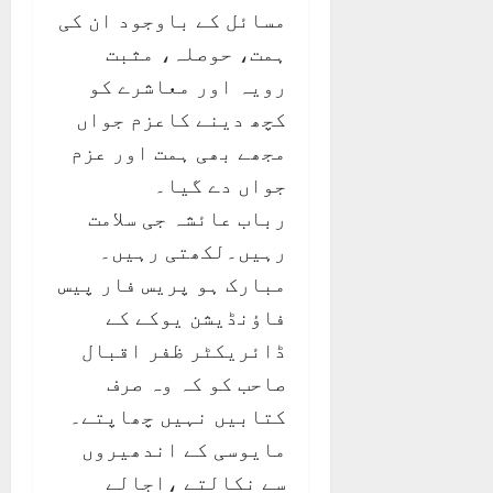
مسائل کے باوجود ان کی
ہمت، حوصلہ، مثبت
رویہ اور معاشرے کو
کچھ دینے کاعزم جواں
مجھے بھی ہمت اور عزم
جواں دے گیا۔
رباب عائشہ جی سلامت
رہیں۔لکھتی رہیں۔
مبارک ہو پریس فار پیس
فاؤنڈیشن یوکے کے
ڈائریکٹر ظفر اقبال
صاحب کو کہ وہ صرف
کتابیں نہیں چھاپتے۔
مایوسی کے اندھیروں
سے نکالتے ،اجالے