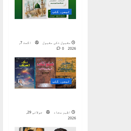
g
a
تبصرہ کتب
t
ماہنامہ ٫٫ کاروانِ
نعت ،، لاہور
i
مقبول ذکی مقبول
اگست 7,
o
0
2026
n
تبصرہ کتب
ضلع اٹک کی ادبی
بیٹھکیں
اظہر سجاد
جولائی 29,
2026