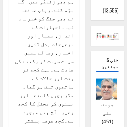
ہم بھی زندگی میں آگے
(اٹک)
بڑھ گئے۔رباب عائشہ
(13,556)
نے بھی جنگ کو خیرباد
کہا۔اخبارات کے
انداز، معیار اور
ترجیحات بدل گئیں۔
اخبار، رسالے ہمیں
ٹاپ 5
سینت سینت کر رکھنے کی
مصنفین
عادت ہے۔بہت کچھ تو
وقت اور حالات کے
ہاتھوں تلف ہو گیا۔
مگر بچوں کاصفحہ اور
بہنوں کی محفل کا کچھ
جوسف
زخیرہ آج بھی موجود
علی
ہے۔کچھ عرصہ پیشتر
)
451
(