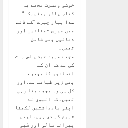
خوشی ومسرت مجھے یہ
کتاب پاکر ہوئی۔کہ”
سدا بہار چہرے "کے لانے
میں میری تمنائیں اور
دعائیں بھی شامل
تھیں۔
مجھے مزید خوشی اس بات
کی ہے کہ ان کے
افسانوں کا مجموعہ
بھی زیر طباعت ہے۔اور
کل ہی وہ مجھے بتا رہی
تھیں۔کہ انہوں نے
اپنی یادداشتیں لکھنا
شروع کر دی ہیں۔اپنی
پیرانہ سالی اور طبی