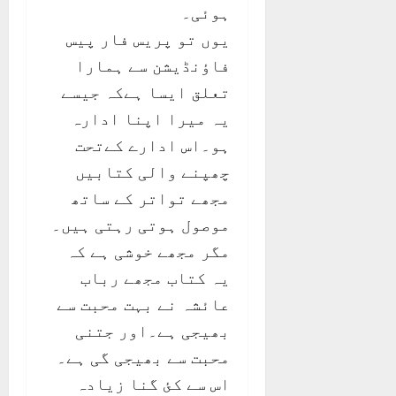
ہوئی۔
یوں تو پریس فار پیس
فاؤنڈیشن سے ہمارا
تعلق ایسا ہےکہ جیسے
یہ میرا اپنا ادارہ
ہو۔اس ادارے کےتحت
چھپنے والی کتابیں
مجھے تواتر کے ساتھ
موصول ہوتی رہتی ہیں۔
مگر مجھے خوشی ہے کہ
یہ کتاب مجھے رباب
عائشہ نے بہت محبت سے
بھیجی ہے۔اور جتنی
محبت سے بھیجی گی ہے۔
اس سے کئ گنا زیادہ