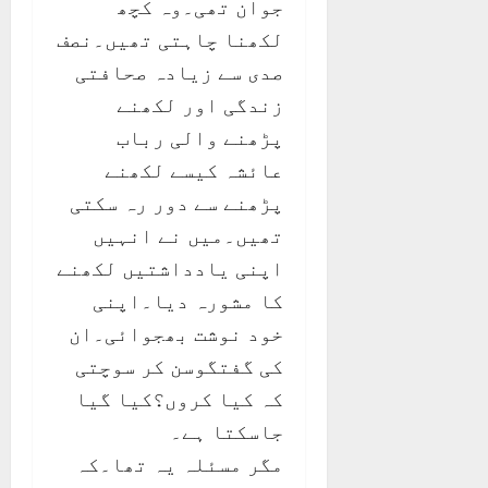
جوان تھی۔وہ کچھ
لکھنا چاہتی تھیں۔نصف
صدی سے زیادہ صحافتی
زندگی اور لکھنے
پڑھنے والی رباب
عائشہ کیسے لکھنے
پڑھنے سے دور رہ سکتی
تھیں۔میں نے انہیں
اپنی یادداشتیں لکھنے
کا مشورہ دیا۔اپنی
خود نوشت بھجوائی۔ان
کی گفتگوسن کر سوچتی
کہ کیا کروں؟کیا گیا
جاسکتا ہے۔
مگر مسئلہ یہ تھا۔کہ