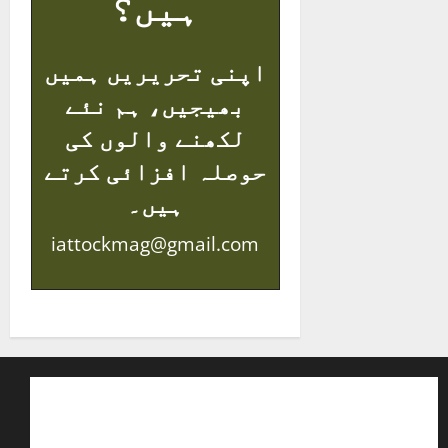
ہیں؟
اپنی تحریریں ہمیں
بھیجیں، ہم نئے
لکھنے والوں کی
حوصلہ افزائی کرتے
ہیں۔
iattockmag@gmail.com