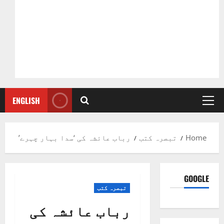
ENGLISH
Primary
Menu
Home
تبصرہ کتب
رباب عائشہ کی ‘سدا بہار چہرے’
GOOGLE
تبصرہ کتب
رباب عائشہ کی