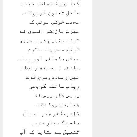
کتابوں کے سلسلے میں
مکمل تعاون کریں گے۔
مجھے خوشی ہوئی کہ
میرے مان کو انہوں نے
ٹوٹنے نہیں دیا۔میری
توقع سے زیادہ گرم
جوشی دکھائی اور رباب
عائشہ کے ساتھ رابطے
میں رہے۔دوسری طرف
رباب عائشہ کوبھی
پریس فار پیس فا
ؤنڈیشن یوکے کے
ڈائریکٹر ظفر اقبال
صاحب کے بارے میں
تفصیل سے بتایا کہ آپ