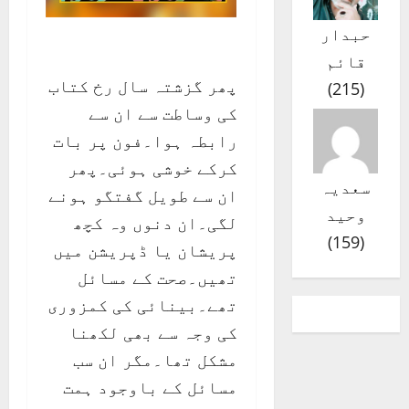
حبدار
قائم
پھر گزشتہ سال رخ کتاب
)
215
(
کی وساطت سے ان سے
رابطہ ہوا۔فون پر بات
کرکے خوشی ہوئی۔پھر
سعدیہ
ان سے طویل گفتگو ہونے
وحید
لگی۔ان دنوں وہ کچھ
)
159
(
پریشان یا ڈپریشن میں
تھیں۔صحت کے مسائل
تھے۔بینائی کی کمزوری
کی وجہ سے بھی لکھنا
مشکل تھا۔مگر ان سب
مسائل کے باوجود ہمت