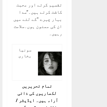
تقسیم کرتے اور محبت
کاشت کرتے ہیں۔”سدا
بہار چہرے "کے لئے میں
ان کی ممنون ہوں۔سلامت
رہیں۔
سونیا
بخاری
تمام تحریریں
لکھاریوں کی ذاتی
آراء ہیں۔ ایڈیٹر /