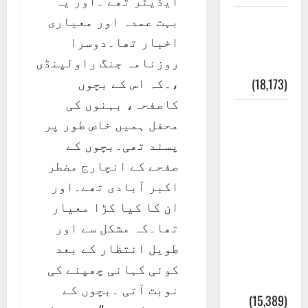
ایڈیٹر تھے ۔اور یہ
بہت عمدہ اور معیاری
ایک اور
اخبار تھا۔دوسرا
کتاب کی
روزنامہ جنگ راولپنڈی
چوری
،۔کہ اس کے بچوں
(18,173)
کاصفحہ، بہنوں کی
أھلًا و
محفل ہمیں خاص طور پر
سہلًا
پسند تھی۔بچوں کے
اور
صفحے کے انچارج مضطر
مرحبا
اکبر آبادی تھے۔اور
:معنی
ان کا کیا کڑا معیار
اور
تھا۔کہ مشکل سے اور
ثقافتی
طویل انتظار کے بعد
و مذہبی
کوئی کہانی چھپنے کی
تاریخ
نوبت آتی ۔بچوں کے
(15,389)