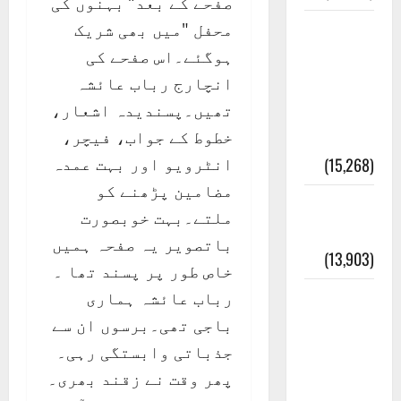
صفحے کے بعد” بہنوں کی
محفل "میں بھی شریک
معلومات
ہوگئے۔اس صفحے کی
مسجدِ
انچارج رباب عائشہ
نبوی و
تھیں۔پسندیدہ اشعار،
روضئہ
خطوط کے جواب، فیچر،
رسول ﷺ
انٹرویو اور بہت عمدہ
(15,268)
مضامین پڑھنے کو
کالا چٹا
ملتے۔بہت خوبصورت
پہاڑ
باتصویر یہ صفحہ ہمیں
(13,903)
خاص طور پر پسند تھا ۔
رباب عائشہ ہماری
رئیس
باجی تھی۔برسوں ان سے
خانہ –
جذباتی وابستگی رہی۔
کیمبل
پھر وقت نے زقند بھری۔
پور