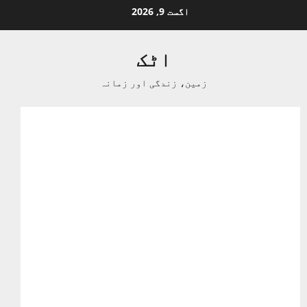
Ski
اگست 9, 2026
t
conten
اٹک
زمین، زندگی اور زمانہ