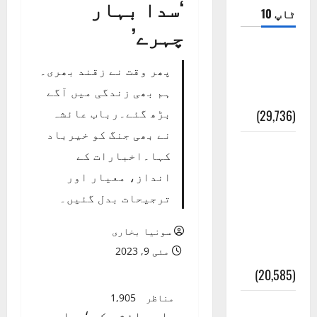
‘سدا بہار
ٹاپ 10
چہرے’
ضلع اٹک
پھر وقت نے زقند بھری۔
کی وجہ
ہم بھی زندگی میں آگے
تسمیہ
بڑھ گئے۔رباب عائشہ
(29,736)
نے بھی جنگ کو خیرباد
اَھلاً وَ
کہا۔اخبارات کے
سَھلاً
انداز، معیار اور
مَرحَباً
ترجیحات بدل گئیں۔
بِکُم یَا
رَمَضَانَ
سونیا بخاری
الکَرِیم
مئی 9, 2023
(20,585)
مناظر
1,905
عدل و
رباب عائشہ کی ‘سدا