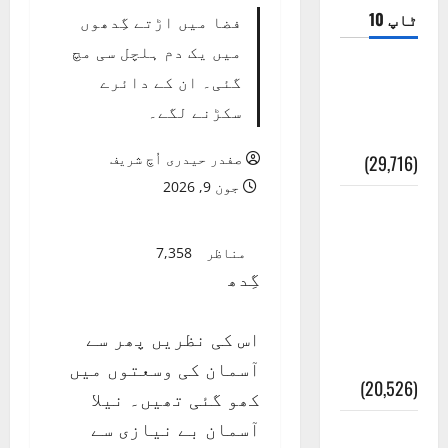
ٹاپ 10
فضا میں اڑتے گِدھوں
میں یک دم ہلچل سی مچ
ضلع اٹک
گئی۔ ان کے دائرے
کی وجہ
سکڑنے لگے۔
تسمیہ
صفدر حیدری اُچ شریف
(29,716)
جون 9, 2026
اَھلاً وَ
سَھلاً
مناظر
7,358
مَرحَباً
گِدھ
بِکُم یَا
رَمَضَانَ
اس کی نظریں پھر سے
الکَرِیم
آسمان کی وسعتوں میں
(20,526)
کھو گئی تھیں۔ نیلا
آسمان بے نیازی سے
عدل و