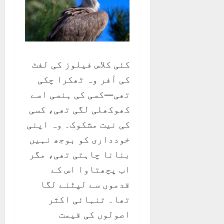
کئی کلاس فیلوز کی لفٹ
کی آفر وہ ٹھکرا چکی
تھی—کسی کی ہنسی اسے
کھوکھلی لگی تھی، کسی
کی نیت مشکوک۔ وہ اپنی
خودداری کو بوجھ نہیں
بنانا چاہتی تھی، مگر
اب پچھتاوا اس کے
قدموں سے لپٹنے لگا
تھا۔ تنہائی اکثر
اصولوں کی قیمت