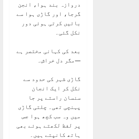
دروازہ بند ہوا، انجن
گرجا، اور گاڑی ہوا سے
باتیں کرتی ہوئی دور
نکل گئی۔
بعد کی کہانی مختصر ہے
—مگر دل خراش۔
گاڑی شہر کی حدود سے
نکل کر ایک انجان
سنسان راستے پر جا
پہنچی تھی۔ چلتی گاڑی
میں وہ سب کچھ ہوا جس
پر لفظ لکھتے ہوئے بھی
ہاتھ کانپتے ہیں۔