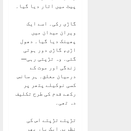
پیٹ میں اتار دیا گیا۔
گاڑی رکی۔ اسے ایک
ویران میدان میں
پھینک دیا گیا۔ دھول
اڑی، گاڑی دور ہوتی
گئی۔ وہ تڑپتی رہی—
زندگی اور موت کے
درمیان معلق۔ ہر سانس
کسی نوکیلے پتھر پر
رکھے قدم کی طرح تکلیف
دہ تھی۔
تڑپتے تڑپتے اس کی
نظریں ایک بار پھر