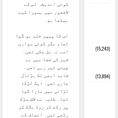
کوئی اندیشہ اس کے
معلومات
لاشعور میں بسیرا کیے
مسجدِ
بیٹھا ہو۔
نبوی و
روضئہ
اس کا پیپر ختم ہو گیا
رسول ﷺ
تھا، مگر کوئی سواری
(15,243)
اسے نہ مل سکی تھی۔
شہر کی فضا میں بے
کالا چٹا
چینی تیر رہی تھی۔
پہاڑ
شاید ابھی تک ہڑتال
(13,894)
جاری تھی۔ ایک لڑکا
رئیس
لڑائی میں مارا گیا
خانہ –
تھا۔ طلبہ نے لاش سڑک
کیمبل
پر رکھ کر روڈ بلاک کر
پور
رکھی تھی۔ انصاف کے