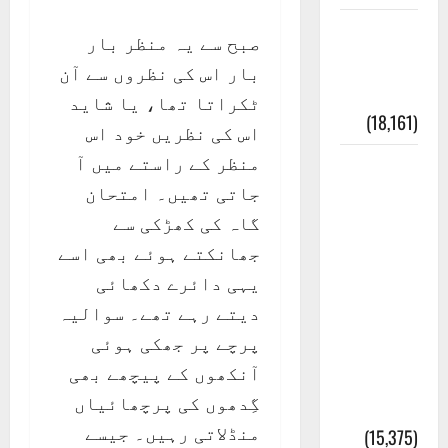
ایک اور
صبح سے یہ منظر بار
کتاب کی
بار اس کی نظروں سے آن
چوری
ٹکراتا تھا، یا شاید
(18,161)
اس کی نظریں خود اس
منظر کے راستے میں آ
أھلًا و
جاتی تھیں۔ امتحان
سہلًا
گاہ کی کھڑکی سے
اور
جھانکتے ہوئے بھی اسے
مرحبا
یہی دائرے دکھائی
:معنی
دیتے رہے تھے۔ سوالیہ
اور
پرچے پر جھکی ہوئی
ثقافتی
آنکھوں کے پیچھے بھی
و مذہبی
گِدھوں کی پرچھائیاں
تاریخ
منڈلاتی رہیں۔ جیسے
(15,375)