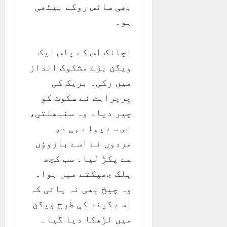
بھی سانس روکے بیٹھی
ہو۔
اچانک اس کے پاس ایک
ویگن بڑے مشکوک انداز
میں رکی۔ بریک کی
چرچراہٹ نے سکوت کو
چیر دیا۔ وہ سنبھلتی،
اس سے پہلے ہی دو
مردوں نے اسے بازوؤں
سے پکڑ لیا۔ سب کچھ
پلک جھپکتے میں ہوا۔
وہ چیخ بھی نہ پائی کہ
اسے گیند کی طرح ویگن
میں لڑھکا دیا گیا۔