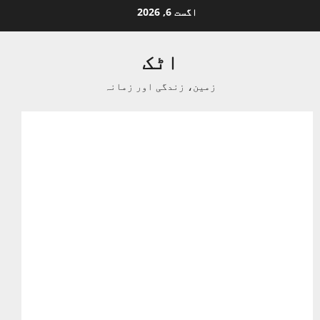
Ski
اگست 6, 2026
t
conten
اٹک
زمین، زندگی اور زمانہ