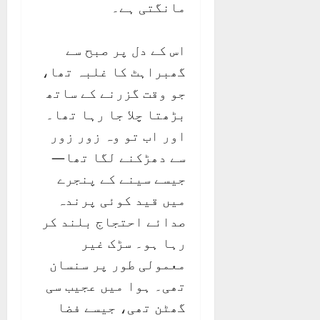
مانگتی ہے۔
اس کے دل پر صبح سے
گھبراہٹ کا غلبہ تھا،
جو وقت گزرنے کے ساتھ
بڑھتا چلا جا رہا تھا۔
اور اب تو وہ زور زور
سے دھڑکنے لگا تھا—
جیسے سینے کے پنجرے
میں قید کوئی پرندہ
صدائے احتجاج بلند کر
رہا ہو۔ سڑک غیر
معمولی طور پر سنسان
تھی۔ ہوا میں عجیب سی
گھٹن تھی، جیسے فضا