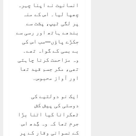
انسانیت نے اپنا چہرہ
چھپا لیا۔ اس کے منہ
پر لگی ٹیپ، پشت سے
بندھے ہاتھ اور رسی سے
جکڑے پاؤں—سب اس کی
بے بسی کے گواہ تھے۔
وہ مزاحمت کرنا چاہتی
تھی، مگر جسم قید تھا
اور آواز محبوس۔
ایک نو دولتیے کی
دوستی کی پیش کش
ٹھکرانا کیا اتنا بڑا
جرم تھا کہ وہ گِدھ اس
کے نسوانی وقار کے پر