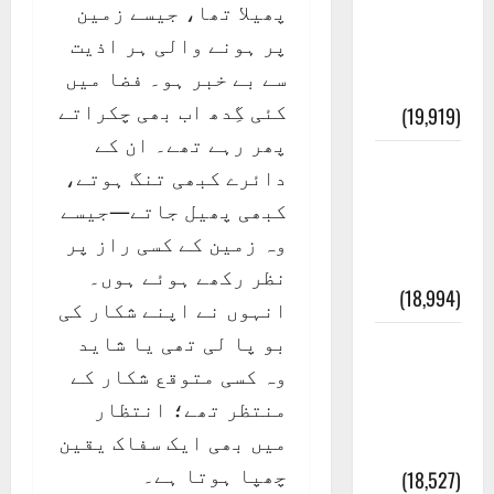
پھیلا تھا، جیسے زمین
انصاف
پر ہونے والی ہر اذیت
قُرآن کی
سے بے خبر ہو۔ فضا میں
رُو سے
کئی گِدھ اب بھی چکراتے
(19,919)
پھر رہے تھے۔ ان کے
بنی
دائرے کبھی تنگ ہوتے،
اسرائیل
کبھی پھیل جاتے—جیسے
کی
وہ زمین کے کسی راز پر
کہانی
نظر رکھے ہوئے ہوں۔
(18,994)
انہوں نے اپنے شکار کی
بو پا لی تھی یا شاید
فرعون
وہ کسی متوقع شکار کے
کی
منتظر تھے؛ انتظار
کہانی (
میں بھی ایک سفاک یقین
Pharaoh )
چھپا ہوتا ہے۔
(18,527)