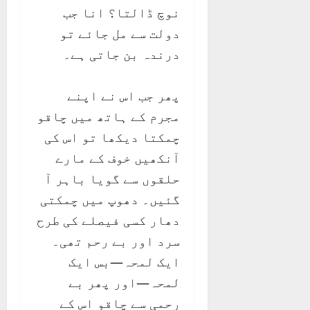
نوچ ڈالتا؟ انا جب
دولت سے مل جائے تو
درندہ بن جاتی ہے۔
پھر جب اس نے اپنے
مجرم کے ہاتھ میں چاقو
چمکتا دیکھا تو اس کی
آنکھیں خوف کے مارے
حلقوں سے گویا باہر آ
گئیں۔ دھوپ میں چمکتی
دھار کسی فیصلے کی طرح
سرد اور بے رحم تھی۔
ایک لمحہ—بس ایک
لمحہ—اور پھر بے
رحمی سے چاقو اس کے