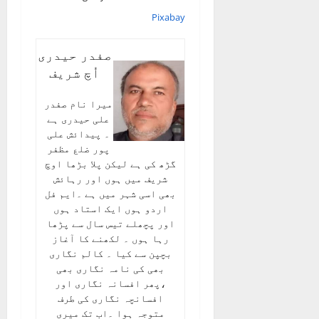
Pixabay
صفدر حیدری
اُچ شریف
میرا نام صفدر
علی حیدری ہے
۔ پیدائش علی
پور ضلع مظفر
گڑھ کی ہے لیکن پلا بڑھا اوچ
شریف میں ہوں اور رہائش
بھی اسی شہر میں ہے ۔ایم فل
اردو ہوں ایک استاد ہوں
اور پچھلے تیس سال سے پڑھا
رہا ہوں ۔ لکھنے کا آغاز
بچپن سے کیا ۔ کالم نگاری
بھی کی نامہ نگاری بھی
،پھر افسانہ نگاری اور
افسانچہ نگاری کی طرف
متوجہ ہوا ۔اب تک میری