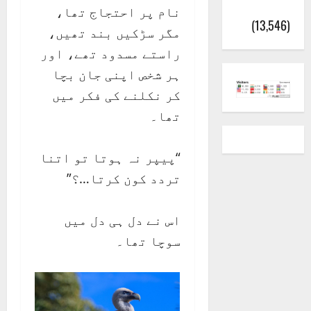
(اٹک)
نام پر احتجاج تھا،
(13,546)
مگر سڑکیں بند تھیں،
راستے مسدود تھے، اور
ہر شخص اپنی جان بچا
کر نکلنے کی فکر میں
تھا۔
“پیپر نہ ہوتا تو اتنا
تردد کون کرتا…؟”
اس نے دل ہی دل میں
سوچا تھا۔