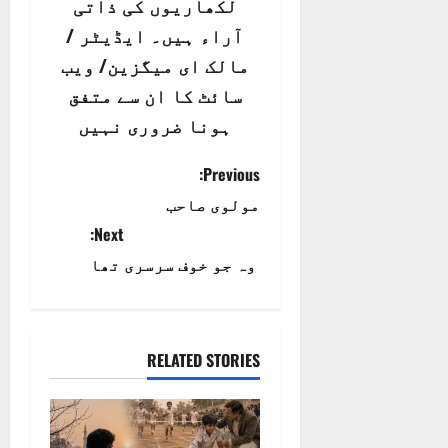
لکھاریوں کی ذاتی
آراء ہیں۔ ایڈیٹر /
مالک ای میگزین/ ویب
سائٹ کا ان سے متفق
ہونا ضروری نہیں
P
Previous:
مولوی صاحب
o
Next:
s
وہ جو خوف سرسری تھا
t
n
RELATED STORIES
a
v