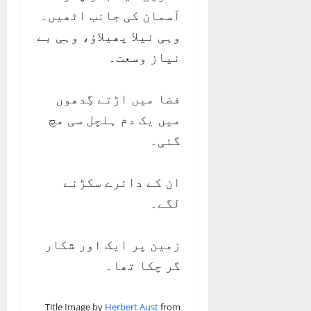
آسمان کی جانب اٹھیں۔
وہی نیلا پھیلاؤ، وہی بے
نیاز وسعت۔
فضا میں اڑتے گِدھوں
میں یک دم ہلچل سی مچ
گئی۔
ان کے دائرے سکڑنے
لگے۔
زمین پر ایک اور شکار
گر چکا تھا۔
Title Image by
Herbert Aust
from