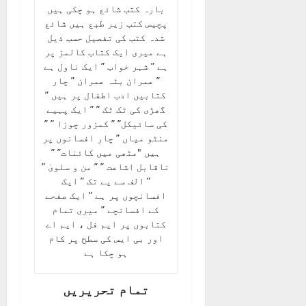
بارہ کتب شائع ہو چکی ہیں
پچیس کتب زیر طبع ہیں شائع
شدہ کتب کی تفصیل حسب ذیل
ہے میری ایک کتاب کالمز پر
ہے ” شہر خواب ” ایک ناول ہے
” عمران بٹہ عمران ” چار
کتابیں ادب اطفال پر ہیں ”
گھڑی کی ٹک ٹک ” ” ایک پہیے
کی سائیکل” ” کمزور چوزا ” ”
منٹو میاں ” چار افسانوں پر
ہیں "مٹھی میں کائنات” ”
ناقابل اشاعت ” ” من و سلویٰ ”
” الف سے یے تک ” ایک
افسانچوں پر ہے ” ایک صفحے
کے افسانچے ” میری تمام
کتابوں پر ایم فل ، ایم اے
اور بی ایس کی سطح پر کام
ہو چکا ہے
تمام تحریریں