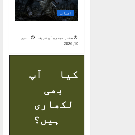
افسانہ
وہ جو خوف سرسری تھا
صفدر حیدری اُچ شریف
جون
10, 2026
کیا آپ
بھی
لکھاری
ہیں؟