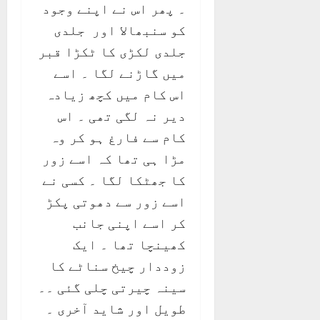
۔ پھر اس نے اپنے وجود
کو سنبھالا اور جلدی
جلدی لکڑی کا ٹکڑا قبر
میں گاڑنے لگا ۔ اسے
اس کام میں کچھ زیادہ
دیر نہ لگی تھی ۔ اس
کام سے فارغ ہو کر وہ
مڑا ہی تھا کہ اسے زور
کا جھٹکا لگا ۔ کسی نے
اسے زور سے دھوتی پکڑ
کر اسے اپنی جانب
کھینچا تھا ۔ ایک
زوددار چیخ سناٹے کا
سینہ چیرتی چلی گئی ۔۔
طویل اور شاید آخری ۔