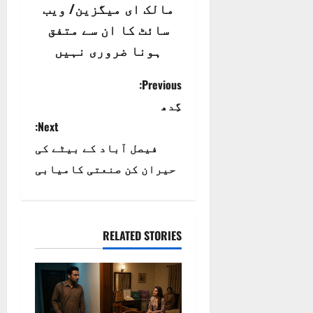
مالک ای میگزین/ ویب
سائٹ کا ان سے متفق
ہونا ضروری نہیں
P
Previous:
گِدھ
o
Next:
s
فیصل آباد کے بیٹے کی
t
حیران کن صنعتی کامیابی
n
a
RELATED STORIES
v
i