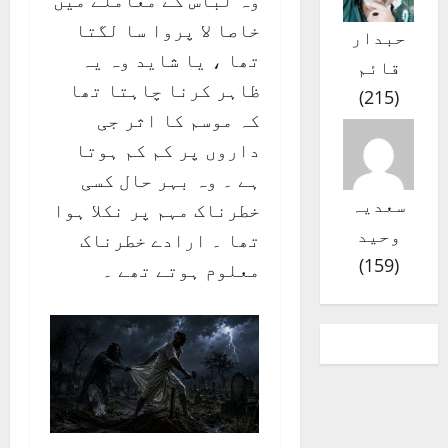
وہ لباس کے معاملے میں
خاصا لا پروا سا لگتا
حبدار
تھا ، یا شاید وہ یہ
قائم
ظاہر کرنا چاہتا تھا
)
215
(
کہ موسم کا اثر جی
داروں پر کم کم ہوتا
ہے ۔ وہ بہر حال کسی
سعدیہ
خطرناک مہم پر نکلا ہوا
وحید
تھا ۔ ارادے خطرناک
)
159
(
معلوم ہوتے تھے ۔