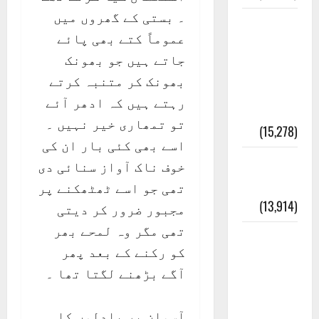
۔ بستی کے گھروں میں
معلومات
عموماً کتے بھی پائے
مسجدِ
جاتے ہیں جو بھونک
نبوی و
بھونک کر متنبہ کرتے
روضئہ
رہتے ہیں کہ ادھر آئے
رسول ﷺ
تو تمھاری خیر نہیں ۔
(15,278)
اسے بھی کئی بار ان کی
کالا چٹا
خوف ناک آواز سنائی دی
پہاڑ
تھی جو اسے ٹھٹھکنے پر
(13,914)
مجبور ضرور کر دیتی
تھی مگر وہ لمحے بھر
رئیس
کو رکنے کے بعد پھر
خانہ –
آگے بڑھنے لگتا تھا ۔
کیمبل
پور
آسمان پر بادلوں کا