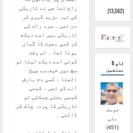
(اٹک)
راج تھا جس نے تاریکی
(13,562)
کی تہہ مزید گہری کر
دی تھی ۔ سرد رات کی
تاریکی میں اسے دیکھ
کر کسی بھوت کا گمان
ہوتا تھا ۔ اس وقت
کوئی اسے دیکھ لیتا تو
ٹاپ 5
مصنفین
سچ میں خوف سے چیخ
اٹھتا ۔ کسی دم بارش
آنے کو تھی ۔ کبھی
کبھی بجلی چمکتی تو
تاریکی کا پردہ چاک کر
جوسف
ڈالتی ۔
علی
)
451
(
اچانک بادل اتنے زور