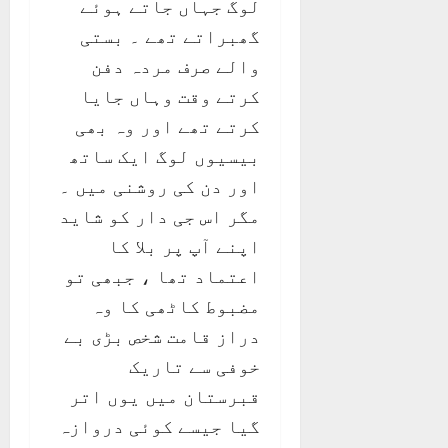
لوگ جہاں جاتے ہوئے
گھبراتے تھے ۔ بستی
والے صرف مردہ دفن
کرتے وقت وہاں جایا
کرتے تھے اور وہ بھی
بیسیوں لوگ ایک ساتھ
اور دن کی روشنی میں ۔
مگر اس جی دار کو شاید
اپنے آپ پر بلا کا
اعتماد تھا ، جبھی تو
مضبوط کاٹھی کا وہ
دراز قامت شخص بڑی بے
خوفی سے تاریک
قبرستان میں یوں اتر
گیا جیسے کوئی دروازہ