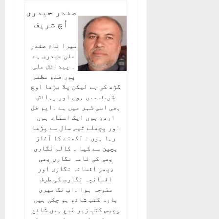
صفدر حیدری
اُچ شریف
میرا نام صفدر
علی حیدری ہے
۔ پیدائش علی
پور ضلع مظفر
گڑھ کی ہے لیکن پلا بڑھا اوچ
شریف میں ہوں اور رہائش
بھی اسی شہر میں ہے ۔ایم فل
اردو ہوں ایک استاد ہوں
اور پچھلے تیس سال سے پڑھا
رہا ہوں ۔ لکھنے کا آغاز
بچپن سے کیا ۔ کالم نگاری
بھی کی نامہ نگاری بھی
،پھر افسانہ نگاری اور
افسانچہ نگاری کی طرف
متوجہ ہوا ۔اب تک میری
بارہ کتب شائع ہو چکی ہیں
پچیس کتب زیر طبع ہیں شائع