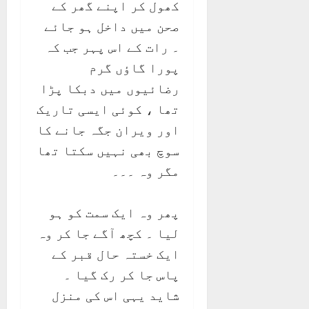
کھول کر اپنے گھر کے
صحن میں داخل ہو جائے
۔ رات کے اس پہر جب کہ
پورا گاؤں گرم
رضائیوں میں دبکا پڑا
تھا ، کوئی ایسی تاریک
اور ویران جگہ جانے کا
سوچ بھی نہیں سکتا تھا
مگر وہ ۔۔۔
پھر وہ ایک سمت کو ہو
لیا ۔ کچھ آگے جا کر وہ
ایک خستہ حال قبر کے
پاس جا کر رک گیا ۔
شاید یہی اس کی منزل