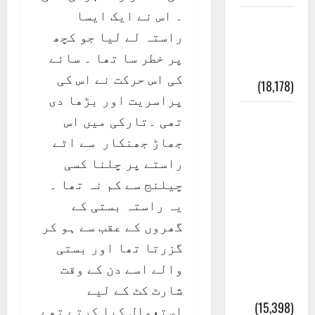
۔ اس نے ایک ایسا
ایک اور
راستہ لے لیا جو کچھ
کتاب کی
پر خطر سا تھا ۔ سائے
چوری
کی اس حرکت نے اس کی
(18,178)
پراسریت اور بڑھا دی
أھلًا و
تھی ۔تارکی میں اس
سہلًا
جھاڑ جھنکار سے اٹے
اور
راستے پر چلنا کسی
مرحبا
چیلنج سے کم نہ تھا ۔
:معنی
یہ راستہ بستی کے
اور
گھروں کے عقب سے ہو کر
ثقافتی
گزرتا تھا اور بستی
و مذہبی
والے اسے دن کے وقت
تاریخ
شارٹ کٹ کے لیے
(15,398)
استعمال کیا کرتے تھے