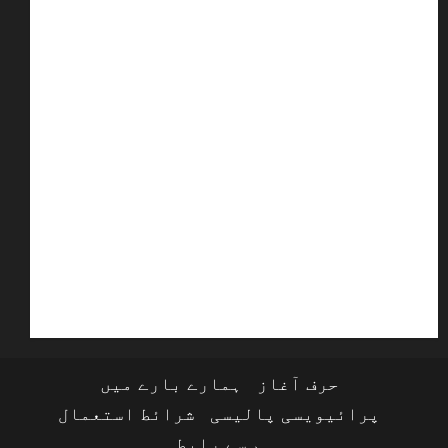
حرف آغاز
ہمارے بارے میں
پرائیویسی پالیسی
شرائط استعمال
ہم سے رابطہ