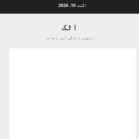
Ski
اگست 10, 2026
t
conten
اٹک
زمین، زندگی اور زمانہ