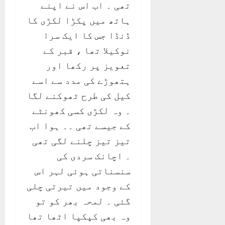
تھی ۔ اب اس نے اپنے
ہاتھ میں پکڑا لکڑی کا
ڈنڈا جس کا ایک سرا
نوکیلا تھا ، قبر کے
تعویز پر رکھا اور
ہتھوڑے کی مدد سے اسے
کیل کی طرح ٹھوکنے لگا
۔ وہ لکڑی کسی کھونٹے
کے جیسے تھی ۔۔ ہوا اب
تیز تیز چلنے لگی تھی
۔ اچانک سردی کی
سنسناتی ہوئی لہر اس
کے وجود میں تیرتی چلی
گئی ۔ لمحہ بھر کو تو
وہ بھی کپکپا اٹھا تھا