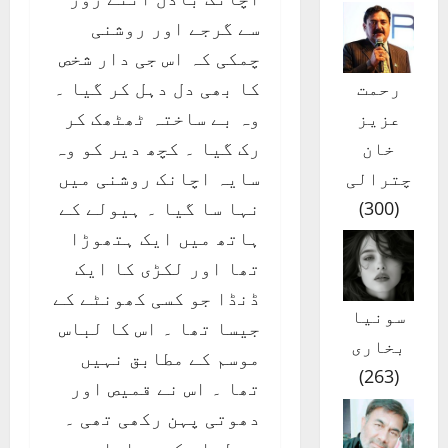
سے گرجے اور روشنی
چمکی کہ اس جی دار شخص
کا بھی دل دہل کر گیا ۔
رحمت
وہ بے ساختہ ٹھٹھک کر
عزیز
رک گیا ۔ کچھ دیر کو وہ
خان
سایہ اچانک روشنی میں
چترالی
نہا سا گیا ۔ ہیولے کے
)
300
(
ہاتھ میں ایک ہتھوڑا
تھا اور لکڑی کا ایک
ڈنڈا جو کسی کھونٹے کے
سونیا
جیسا تھا ۔ اس کا لباس
بخاری
موسم کے مطابق نہیں
)
263
(
تھا ۔ اس نے قمیص اور
دھوتی پہن رکھی تھی ۔