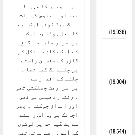
انصاف
یہ نومبر کا مہینا
قُرآن کی
تھا اور اماوس کی رات
رُو سے
۔ لگ بھگ کوئی ایک بجے
(19,936)
کا عمل ہوگا جب ایک
پراسرار سایہ سا گاؤں
بنی
کے ایک مکان سے نکل کر
اسرائیل
گاؤں کے سنسان راستے
کی
پر چلنے لگ گیا تھا ۔
کہانی
چلنے کے انداز سے
(19,004)
پراسراریت چھلکتی تھی
فرعون
۔ رفتار دھیمی ہی تھی
کی
اور انداز چوکنا ۔ پھر
کہانی (
اچانک ہی وہ اس راستے
Pharaoh )
سے ہٹ گیا جس پر لوگوں
(18,544)
کی آمد و رفت ہوتی تھی