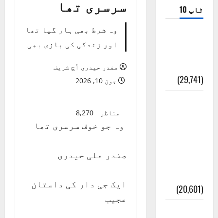
سرسری تھا
ٹاپ 10
وہ شرط بھی ہار گیا تھا
ضلع اٹک
اور زندگی کی بازی بھی
کی وجہ
تسمیہ
صفدر حیدری اُچ شریف
(29,741)
جون 10, 2026
اَھلاً وَ
مناظر
8,270
سَھلاً
وہ جو خوف سرسری تھا
مَرحَباً
بِکُم یَا
صفدر علی حیدری
رَمَضَانَ
الکَرِیم
ایک جی دار کی داستان
(20,601)
عجیب
عدل و