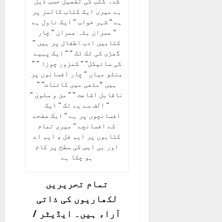
شدہ کتب کی تفصیل حسب ذیل
ہے میری ایک کتاب کالمز پر
ہے ” شہر خواب ” ایک ناول ہے
” عمران بٹہ عمران ” چار
کتابیں ادب اطفال پر ہیں ”
گھڑی کی ٹک ٹک ” ” ایک پہیے
کی سائیکل” ” کمزور چوزا ” ”
منٹو میاں ” چار افسانوں پر
ہیں "مٹھی میں کائنات” ”
ناقابل اشاعت ” ” من و سلویٰ ”
” الف سے یے تک ” ایک
افسانچوں پر ہے ” ایک صفحے
کے افسانچے ” میری تمام
کتابوں پر ایم فل ، ایم اے
اور بی ایس کی سطح پر کام
ہو چکا ہے
تمام تحریریں
لکھاریوں کی ذاتی
آراء ہیں۔ ایڈیٹر /