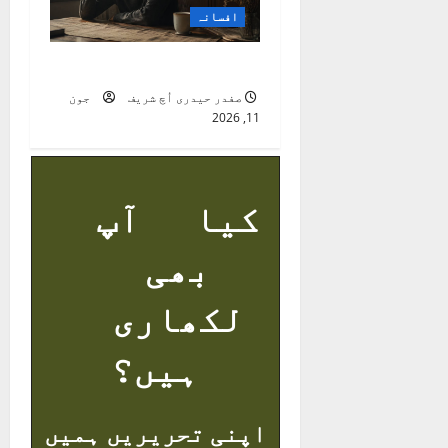
افسانہ
چائے کا ایک ٹھنڈا کپ
صفدر حیدری اُچ شریف
جون
11, 2026
کیا آپ
بھی
لکھاری
ہیں؟
اپنی تحریریں ہمیں