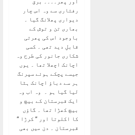
اور پھر۔۔۔۔ برق
رفتاری سے وہ اس چار
دیواری پھلانگ گیا ۔
بھاری تن و توش کے
باوجود اس کی پھرتی
قابلِ دید تھی ۔ کسی
شکاری جانور کی طرح وہ
اچانک اچھلا تھا ۔ یوں
جیسے پچکے ہوئے سپرنگ
ہر سے دباؤ اچانک ہٹا
لیا گیا ہو ۔ وہ اب وہ
ایک قبرستان کے بیچ و
بیچ کھڑا تھا ۔ گاؤں
کا اکلوتا اور ” کرڑا ”
قبرستان ۔ دن میں بھی