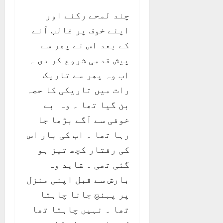
چند لمحے رکنے اور
اپنے خوف پر غالب آنے
کے بعد اس نے پھر سے
پیش قدمی شروع کر دی ۔
اب وہ پھر سے تاریک
رات میں تاریکی کا حصہ
بن گیا تھا ۔ وہ بے
خوفی سے آگے بڑھا جا
رہا تھا ۔ اب کی بار اس
کی رفتار کچھ تیز ہو
گئی تھی ۔ شاید وہ
بارش سے قبل اپنی منزل
پر پہنچ جانا چاہتا
تھا ۔ نہیں چاہتا تھا