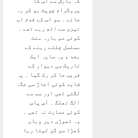
کہ بارش سے اس کا
پروگرام چوپٹ ہو کر رہ
جائے ۔ سو اس کے قدم اب
تیزی سے اٹھ رہے تھے ۔
کوئی دس بارہ منٹ
مسلسل چلتے رہنے کے
بعد ، وہ سایہ ایک
تاریک سی دیوار کے
قریب جا کر رک گیا ۔ یہ
شاید کوئی اجاڑ سی جگہ
لگتی تھی اور سب سے
الگ تھلگ ۔ آس پاس
کوئی عمارت نہ تھی ۔
وہ تھوڑی دیر وہاں
کھڑا سن گن لیتا رہا