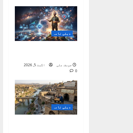
دبئی نامہ
اے آئی سے ‘میٹا سپر
مخلوق’ بننا سیکھیں
جوسف علی
اگست 5, 2026
0
دبئی نامہ
میں کسی کو امیر نہیں
بنا سکتا