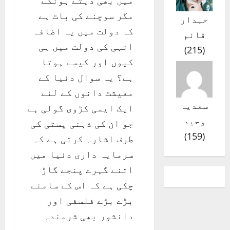
میں بھی دیتے ہونگے
مگر سوچنے کی بات ہے
حبدار
کہ دولت میں یہ اضافہ
قائم
انہی کی دولت میں ہی
)
215
(
کیوں اور کیسے ہوتا
ہے؟ یہ سوال دنیا کے
معیشت دانوں کے لئے
سعدیہ
ایک ایسی کڑوی گولی ہے
وحید
جو ان کی ذہنی پستی کی
)
159
(
طرف اشارہ کرتی ہے کہ
سرمایہ داری دنیا میں
اتنے گہرے پنجے گاڑ
چکی ہے کہ اس کے سامنے
بڑے بڑے فلسفی اور
دانشور بھی شرمندہ