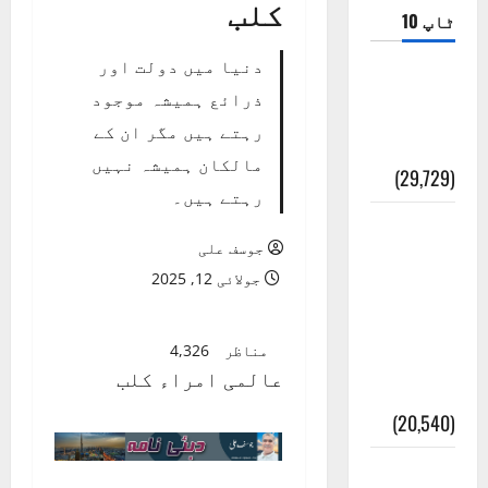
کلب
ٹاپ 10
دنیا میں دولت اور
ضلع اٹک
ذرائع ہمیشہ موجود
کی وجہ
رہتے ہیں مگر ان کے
تسمیہ
مالکان ہمیشہ نہیں
(29,729)
رہتے ہیں۔
اَھلاً وَ
جوسف علی
سَھلاً
جولائی 12, 2025
مَرحَباً
بِکُم یَا
مناظر
4,326
رَمَضَانَ
عالمی امراء کلب
الکَرِیم
(20,540)
عدل و