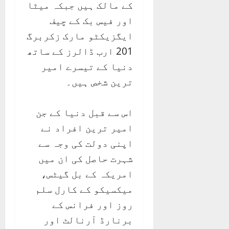
کے مالک ہیں جبکہ میٹا
اور فیس بک کے چیف
ایگزیکٹو مارک زکربرگ
201 ارب ڈالرز کے ساتھ
دنیا کے تیسرے امیر
ترین شخص ہیں۔
اس سے قبل دنیا کے جن
امیر ترین افراد نے
اپنی دولت کی وجہ سے
شہرت حاصل کی ان میں
امریکہ کے بل گیٹس،
میکسیکو کے کارل سلم
روز اور فرانس کے
برنارڈ آرنالٹ اور