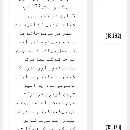
میں کم و بیش 132 ارب
ایک اور
ڈالرز کا نقصان ہوا۔
کتاب کی
دولت مندوں کے امیر سے
چوری
امیر تر ہوتے جانے یا
(18,162)
پیسے میں کچھ کمی آنے
أھلًا و
کا عمل زیادہ دولت جمع
سہلًا
ہو جانے کے بعد صرف
اور
چند ہفتوں اور دنوں کا
مرحبا
کھیل رہ جاتا ہے۔ لیکن
:معنی
مجموعی طور پر امیر
اور
ترین لوگوں کی دولت
ثقافتی
میں ہمیشہ اضافہ ہوتے
و مذہبی
ہی دیکھا گیا ہے۔ دولت
تاریخ
مندوں کے سرمائے پر
(15,378)
کسی کو حسد کرنے کا تو