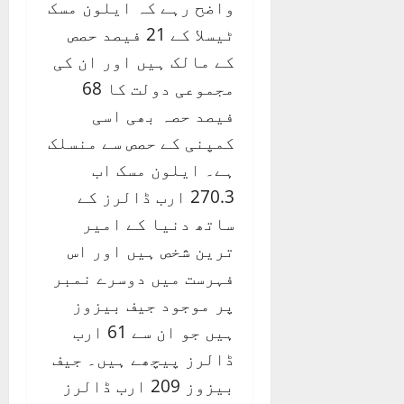
واضح رہے کہ ایلون مسک
ٹیسلا کے 21 فیصد حصص
کے مالک ہیں اور ان کی
مجموعی دولت کا 68
فیصد حصہ بھی اسی
کمپنی کے حصص سے منسلک
ہے۔ ایلون مسک اب
270.3 ارب ڈالرز کے
ساتھ دنیا کے امیر
ترین شخص ہیں اور اس
فہرست میں دوسرے نمبر
پر موجود جیف بیزوز
ہیں جو ان سے 61 ارب
ڈالرز پیچھے ہیں۔ جیف
بیزوز 209 ارب ڈالرز