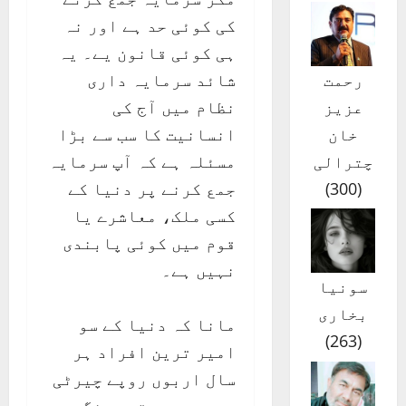
کی کوئی حد ہے اور نہ
ہی کوئی قانون یے۔ یہ
شائد سرمایہ داری
رحمت
نظام میں آج کی
عزیز
انسانیت کا سب سے بڑا
خان
مسئلہ ہے کہ آپ سرمایہ
چترالی
جمع کرنے پر دنیا کے
)
300
(
کسی ملک، معاشرے یا
قوم میں کوئی پابندی
نہیں ہے۔
سونیا
بخاری
مانا کہ دنیا کے سو
)
263
(
امیر ترین افراد ہر
سال اربوں روپے چیرٹی