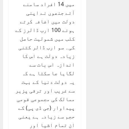
میں 14 افراد سامنے
آئے جنھوں نے اپنی
دولت میں اضافہ کرتے
ہوئے 100 ارب ڈالرز کے
کلب میں شمولیت حاصل
کی۔ سو ارب ڈالر کتنی
زیادہ دولت ہے اس کا
اندازہ اس بات سے
لگایا جا سکتا ہے کہ
یہ دولت دنیا کے بہت
سے غریب اور ترقی پزیر
ممالک کی مجموعی قومی
پیداوار (جی ڈی پی) کے
حجم سے زیادہ ہے یعنی
ان تمام اشیا اور