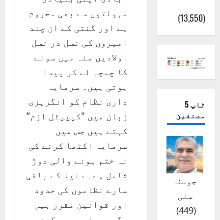
(اٹک)
سہولتوں سے بھی محروم
(13,550)
ہے اور گنتی کے ان چند
امیروں کی نسل در نسل
اولادیں منہ میں سونے
کا چمچہ لے کر پیدا
ہوتی ہیں۔ سرمایہ
داری نظام کو انگریزی
ٹاپ 5
مصنفین
زبان میں "کیپیٹل ازم”
کہتے ہیں جس میں
سرمایہ اکٹھا کرنے کی
نہ ختم ہونے والی دوڑ
شامل ہے۔ دنیا کے باقی
جوسف
سارے نظاموں کی حدود
علی
اور قوانین مقرر ہیں
)
449
(
مگر سرمایہ جمع کرنے