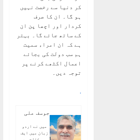
کر دنیا سے رخصت نہیں
ہو گا۔ ان کا صرف
کردار اور اچھا پن ان
کے ساتھ جائے گا۔ بہتر
ہے کہ ان امراء سمیت
ہم سب دولت کی بجائے
اعمال اکٹھے کرنے پر
توجہ دیں۔
.
جوسف علی
میں نے اردو
زبان میں ایف
سی کالج سے