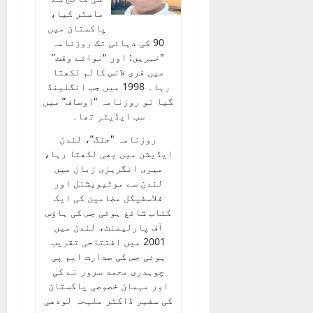
ماسٹر کیا،
پاکستان میں
90 کی دہائی تک روزنامہ
"خبریں: اور "نوائے وقت”
میں فری لانس کالم لکھتا
رہا۔ 1998 میں جب انگلینڈ
گیا تو روزنامہ "اوصاف” میں
سب ایڈیٹر تھا۔
روزنامہ "جنگ”، لندن
ایڈیشن میں بھی لکھتا رہا،
میری انگریزی زبان میں
لندن سے موٹیویشنل اور
فلاسفیکل مضامین کی ایک
کتاب شائع ہوئی جس کی ہاؤس
آف پارلیمنٹ، لندن میں
2001 میں افتتاحی تقریب
ہوئی جس کی صدارت ایم پی
چوہدری محمد سرور نے کی
اور مہمان خصوصی پاکستان
کی سفیر ڈاکٹر ملیحہ لودھی