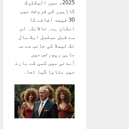
2025ء میں الیکٹرک
گاڑیوں کی فروخت میں
30 فیصد اضافے کا
امکان ہے۔ حالانکہ اس
سے قبل مسلسل ایک سال
تک ٹیسلا کی جانب سے سہ
ماہی رپورٹس میں
آمدنی میں کمی کے بارے
میں بتایا گیا تھا۔