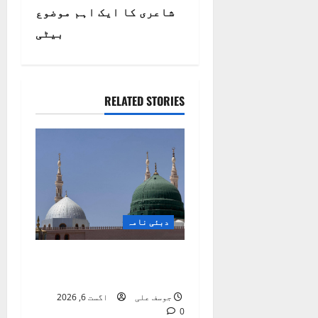
شاعری کا ایک اہم موضوع
n
بیٹی
a
v
RELATED STORIES
i
g
a
t
دبئی نامہ
i
o
ہمارے رول ماڈل نبی
مکرم ﷺ ہیں
n
جوسف علی
اگست 6, 2026
0