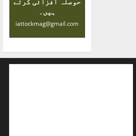
حوصلہ افزائی کرتے
ہیں۔
iattockmag@gmail.com