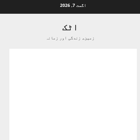
Ski
اگست 7, 2026
t
conten
اٹک
زمین، زندگی اور زمانہ