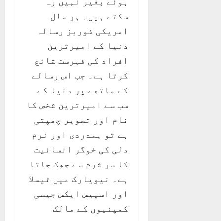
ہوئے بغیر نہیں رہ
سکتے ہیں۔ ہر سال
امریکی فوربز رسالہ
دنیا کے امیرترین
افراد کی فہرست شائع
کرتا ہے۔ جب اس رسالے
کے ماتھے پر دنیا کے
سب سے امیرترین شخص کا
نام اور تصویر چھپتی
ہے تو ہمدردی اور نرم
دلی کی خوگر انسانیت
کا سر شرم سے جھک جاتا
ہے۔ نیویارک میں ٹیسلا
اور اسپیس ایکس جیسی
کمپنیوں کے مالک