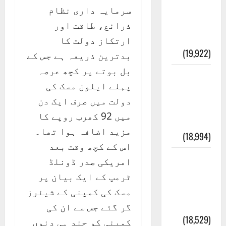
انصاف
سرمایہ داری نظام
قُرآن کی
ذرائع، طاقت اور
رُو سے
ارتکاز دولت کا
(19,922)
بدترین ذریعہ ہے جس کے
بل بوتے پر کچھ عرصہ
بنی
پہلے ایلون مسک کی
اسرائیل
دولت میں صرف ایک دن
کی
میں 92 کھرب روپے کا
کہانی
مزید اضافہ ہوا تھا۔
(18,994)
اس کے کچھ وقت بعد
فرعون
امریکی صدر ڈونلڈ
کی
ٹرمپ کے ایک بیان پر
کہانی (
مسک کی کمپنی کے شیئرز
Pharaoh )
گر گئے جس سے ان کی
(18,529)
کمپنی کو چند ہی دنوں