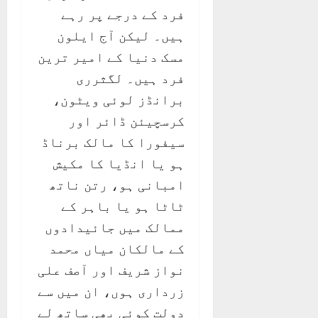
فرد کے درجے پر رہے
ہیں۔ لیکن آج ایلون
مسک دنیا کے امیر ترین
فرد ہیں۔ لگثرری
برانڈز لوئی ویٹون،
کرسچیئن ڈائر اور
سیفورا کا مالک برناڈ
ہو یا انڈیا کا مکیش
امبانی ہو، رتن ناتھ
ٹاٹا ہو یا باہر کے
ممالک میں جائیدادوں
کے مالکان میاں محمد
نواز شریف اور آصف علی
زرداری ہوں، ان میں سے
دولت کوئی بھی ساتھ لے