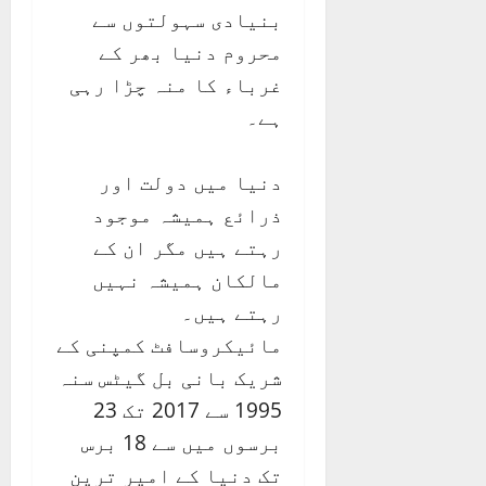
بنیادی سہولتوں سے
محروم دنیا بھر کے
غرباء کا منہ چڑا رہی
ہے۔
دنیا میں دولت اور
ذرائع ہمیشہ موجود
رہتے ہیں مگر ان کے
مالکان ہمیشہ نہیں
رہتے ہیں۔
مائیکروسافٹ کمپنی کے
شریک بانی بل گیٹس سنہ
1995 سے 2017 تک 23
برسوں میں سے 18 برس
تک دنیا کے امیر ترین