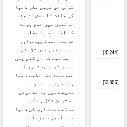
کوئی حق نہیں مگر دنیا
معلومات
کی طاقت کا محض ان چند
مسجدِ
ہاتھوں میں جمع ہونے
نبوی و
کا ایک دوسرا مطلب
روضئہ
غربت، بھوک پیاس اور
رسول ﷺ
بیماریوں میں تڑپتی
(15,244)
انسانیت کا ان گنی چنی
کالا چٹا
امیر ترین ہستیوں کا
پہاڑ
حسرت سے منہ تکتے رہنا
(13,896)
ہے۔ سرمایہ دارانہ
معیشت میں یہ غلامی کی
رئیس
بدترین شکل ہے کہ
خانہ –
ساڑھے سات ارب کی دنیا
کیمبل
میں آدھی سے زیادہ
پور
آبادی اپنی بنیادی