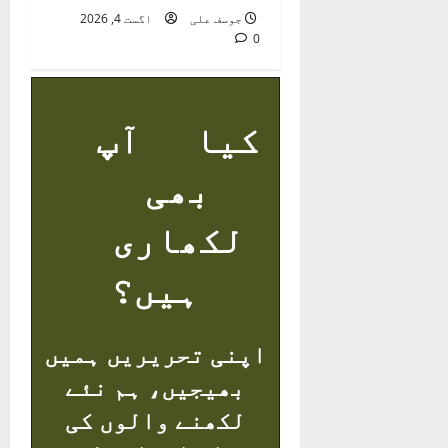
جوسف علی
اگست 4, 2026
0
کیا آپ
بھی
لکھاری
ہیں؟
اپنی تحریریں ہمیں
بھیجیں، ہم نئے
لکھنے والوں کی