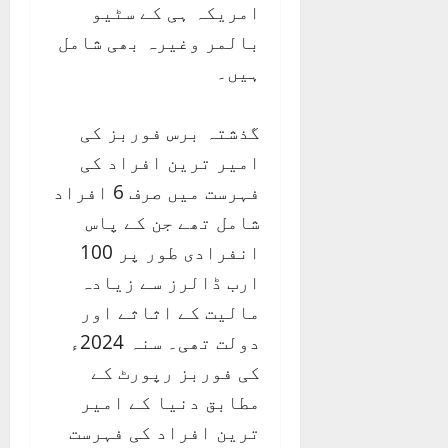
امریکہ ہی کے سٹیو
بالمر وغیرہ بھی شامل
ہیں۔
گذشتہ برس فوربز کی
امیر ترین افراد کی
فہرست میں صرف 6 افراد
شامل تھے جن کے پاس
انفرادی طور پر 100
ارب ڈالرز سے زیادہ
مالیت کے اثاثے اور
دولت تھی۔ سنہ 2024ء
کی فوربز رپورٹ کے
مطابق دنیا کے امیر
ترین افراد کی فہرست