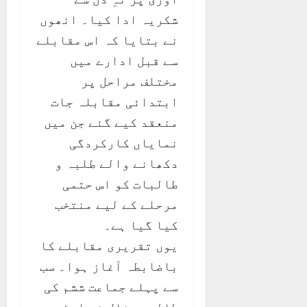
شکریہ ادا کیا۔ انھوں
نے بتایا کہ اس مقابلے
سے قبل ادارے میں
مختلف مراحل پر
ابتدائی مقابلہ جات
منعقد کیے گئے جن میں
نمایاں کارکردگی
دکھانے والے طلبہ و
طالبات کو اس حتمی
مرحلے کے لیے منتخب
کیا گیا ہے۔
یوں تقریری مقابلے کا
باضابطہ آغاز ہوا۔ سب
سے پہلے جماعت ششم کی