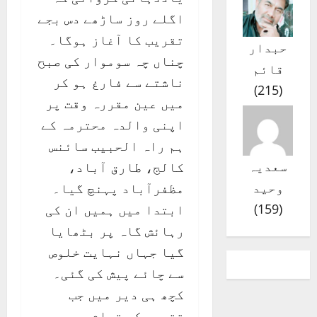
اگلے روز ساڑھے دس بجے
تقریب کا آغاز ہوگا۔
حبدار
چناں چہ سوموار کی صبح
قائم
ناشتے سے فارغ ہو کر
)
215
(
میں عین مقررہ وقت پر
اپنی والدہ محترمہ کے
ہم راہ الحبیب سائنس
کالج، طارق آباد،
سعدیہ
مظفرآباد پہنچ گیا۔
وحید
ابتدا میں ہمیں ان کی
)
159
(
رہائش گاہ پر بٹھایا
گیا جہاں نہایت خلوص
سے چائے پیش کی گئی۔
کچھ ہی دیر میں جب
تقریب کے تمام