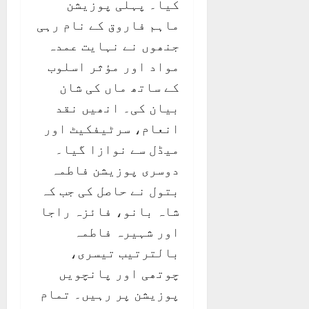
کیا۔ پہلی پوزیشن
ماہم فاروق کے نام رہی
جنھوں نے نہایت عمدہ
مواد اور مؤثر اسلوب
کے ساتھ ماں کی شان
بیان کی۔ انھیں نقد
انعام، سرٹیفکیٹ اور
میڈل سے نوازا گیا۔
دوسری پوزیشن فاطمہ
بتول نے حاصل کی جب کہ
شاہ بانو، فائزہ راجا
اور شہیرہ فاطمہ
بالترتیب تیسری،
چوتھی اور پانچویں
پوزیشن پر رہیں۔ تمام