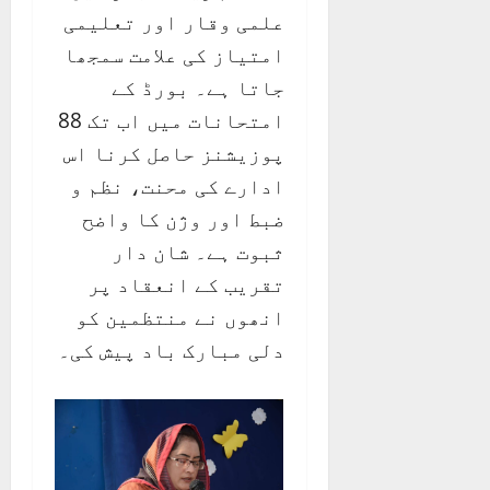
علمی وقار اور تعلیمی
امتیاز کی علامت سمجھا
جاتا ہے۔ بورڈ کے
امتحانات میں اب تک 88
پوزیشنز حاصل کرنا اس
ادارے کی محنت، نظم و
ضبط اور وژن کا واضح
ثبوت ہے۔ شان دار
تقریب کے انعقاد پر
انھوں نے منتظمین کو
دلی مبارک باد پیش کی۔