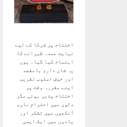
اختتام پر شرکا کے لیے
نہایت عمدہ ظہرانے کا
اہتمام کیا گیا۔ یوں
یہ شان دار، بامقصد
اور خوش اسلوب تقریب
اپنے مقررہ وقت پر
اختتام پذیر ہوئی مگر
دلوں میں احترامِ ماں،
آنکھوں میں تشکر اور
یادوں میں ایک ایسی