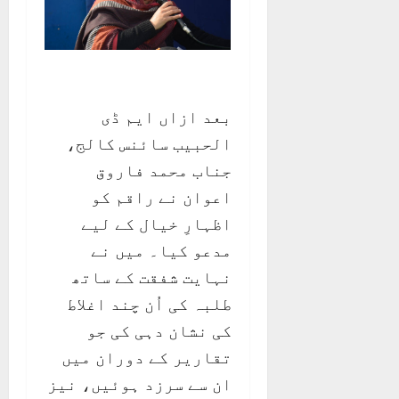
بعد ازاں ایم ڈی
الحبیب سائنس کالج،
جناب محمد فاروق
اعوان نے راقم کو
اظہارِ خیال کے لیے
مدعو کیا۔ میں نے
نہایت شفقت کے ساتھ
طلبہ کی اُن چند اغلاط
کی نشان دہی کی جو
تقاریر کے دوران میں
ان سے سرزد ہوئیں، نیز