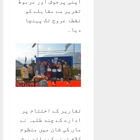
اپنی پرجوش اور مربوط
تقریر سے مقابلے کو
نقطۂ عروج تک پہنچا
دیا۔
تقاریر کے اختتام پر
ادارے کے چند طلبہ نے
ماں کی شان میں منظوم
کلام ترنم کے ساتھ پیش