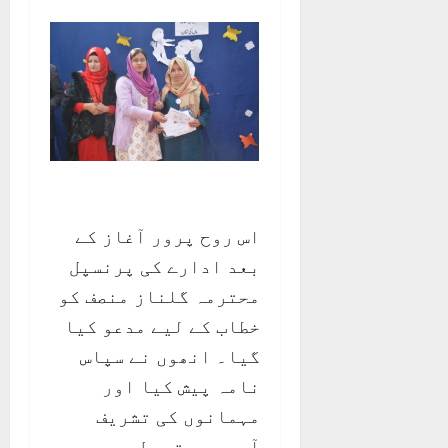
اس روح پرور آغاز کے
بعد ادارے کی پرنسپل
محترمہ گلناز منصف کو
خطاب کے لیے مدعو کیا
گیا۔ انھوں نے سپاس
نامہ پیش کیا اور
مہمانوں کی تشریف
آوری پر تہِ دل سے