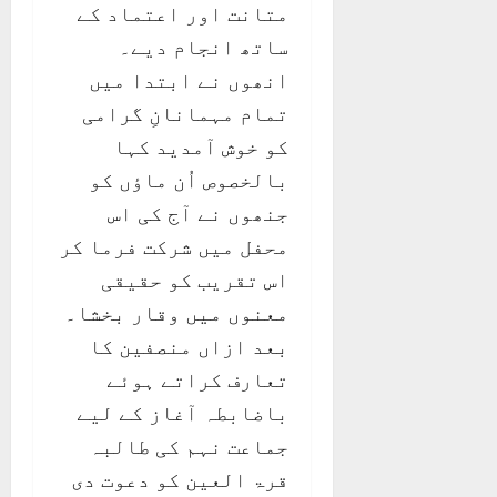
متانت اور اعتماد کے
ساتھ انجام دیے۔
انھوں نے ابتدا میں
تمام مہمانانِ گرامی
کو خوش آمدید کہا
بالخصوص اُن ماؤں کو
جنھوں نے آج کی اس
محفل میں شرکت فرما کر
اس تقریب کو حقیقی
معنوں میں وقار بخشا۔
بعد ازاں منصفین کا
تعارف کراتے ہوئے
باضابطہ آغاز کے لیے
جماعت نہم کی طالبہ
قرۃ العین کو دعوت دی