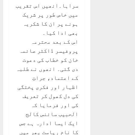
سراہا۔انھیں اس تقریب
میں خاص طور پر شریک
ہونے پر ان کا شکریہ
بھی ادا کیا۔
اس کے بعد محترمہ
پروفیسر ڈاکٹر صائمہ
خان کو خطاب کی دعوت
دی گئی۔ انھوں نے طلبہ
کے اعتماد، جراتِ
اظہار اور فکری پختگی
کی دل کھول کر تعریف
کی اور فرمایا کہ
الحبیب سائنس کالج
ایک ایسا ادارہ ہے جس
کا نام ریاست بھر میں