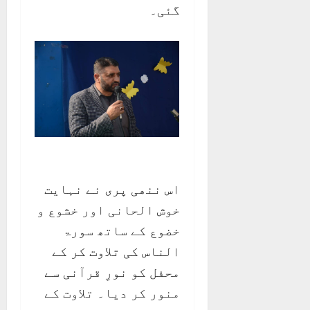
گئی۔
اس ننھی پری نے نہایت
خوش الحانی اور خشوع و
خضوع کے ساتھ سورۃ
الناس کی تلاوت کر کے
محفل کو نورِ قرآنی سے
منور کر دیا۔ تلاوت کے