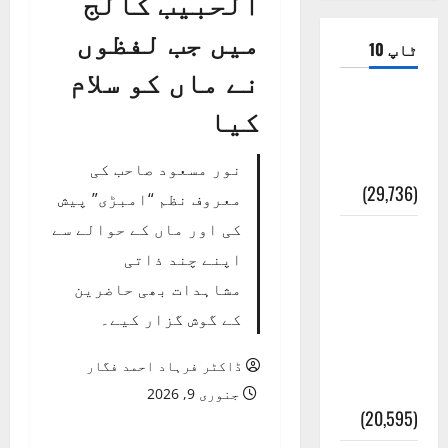
الحبیب کالج
میں جب لفظوں
ٹاپ 10
نے ماں کو سلام
ضلع اٹک
کیا
کی وجہ
تسمیہ
نور مسعود صاحب کی
(29,736)
معروف نظم “امبڑی” پیش
کی اور ماں کے حوالے سے
اَھلاً وَ
اپنے چند ذاتی
سَھلاً
مشاہدات بھی حاضرین
مَرحَباً
کے گوش گزار کیے۔
بِکُم یَا
رَمَضَانَ
ڈاکٹر فرہاد احمد فگار
الکَرِیم
جنوری 9, 2026
(20,595)