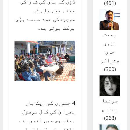
لاؤں کہ ماں کی شان کی
)
451
(
محفل میں ماں کی
موجودگی خود سب سے بڑی
برکت ہوتی ہے۔
رحمت
عزیز
خان
چترالی
)
300
(
سونیا
4 جنوری کو ایک بار
بخاری
پھر ان کی کال موصول
)
263
(
ہوئی جس میں انھوں نے
یاددہانی کروائی کہ