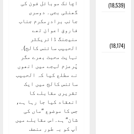
اچانک موبائل فون کی
(18,539)
گھنٹی بجی۔ دوسری
ایک اور
جانب برادرِمکرم جناب
کتاب کی
فاروق اعوان تھے
چوری
منیجنگ ڈائریکٹر
(18,174)
الحبیب سائنس کالج)۔
نہایت محبت بھرے مگر
أھلًا و
پُرعزم لہجے میں انھوں
سہلًا
نے مطلع کیا کہ الحبیب
اور
سائنس کالج میں ایک
مرحبا
تقریری مقابلے کا
:معنی
انعقاد کیا جا رہا ہے،
اور
جس کا موضوع “ماں کی
ثقافتی
شان” ہے۔اس مقابلے میں
و مذہبی
آپ کو بہ طور منصف
تاریخ