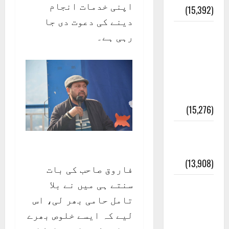
اپنی خدمات انجام
(15,392)
دینے کی دعوت دی جا
معلومات
رہی ہے۔
مسجدِ
نبوی و
روضئہ
رسول ﷺ
(15,276)
کالا چٹا
پہاڑ
(13,908)
فاروق صاحب کی بات
سنتے ہی میں نے بلا
رئیس
تامل حامی بھر لی، اس
خانہ –
لیے کہ ایسے خلوص بھرے
کیمبل