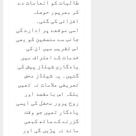
طالبات کو انعامات دے
کر بھرپور حوصلہ
افزائی کی گئی۔
اسی موقعے پر ادارے کی
جانب سے منصفین کو بھی
اس تقریب میں ان کی
خدمات کے اعتراف میں
یادگاری شیلڈز پیش کی
گئیں۔ یہ شیلڈز محض
تعریفی علامات نہ تھیں
بلکہ اس بامقصد اور
روح پرور محفل کی ایسی
یادگار تھیں جو وقت
گزرنے کے ساتھ کبھی
ماند نہ پڑیں گی اور