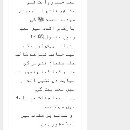
بعد حسبِ روایت نبی
مکرم، خاتم النبیین،
سیدنا محمد ﷺ کی
بارگاہِ اقدس میں نعتِ
رسولِ مقبول ﷺ کا
نذرانہ پیش کرنے کے
لیے جماعت نہم کے طالب
علم سفیان تنویر کو
مدعو کیا گیا جنھوں نے
نہایت دل نشیں انداز
میں نعت پیش کی:
یہ انبیا صفات میں اعلا
ہیں سب کے سب
ان سب سے پر صفات میں
اعلا حضور ہیں