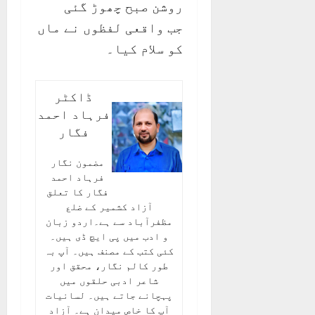
روشن صبح چھوڑ گئی
جب واقعی لفظوں نے ماں
کو سلام کیا۔
ڈاکٹر
فرہاد احمد
فگار
مضمون نگار
فرہاد احمد
فگار کا تعلق
آزاد کشمیر کے ضلع
مظفرآباد سے ہے۔اردو زبان
و ادب میں پی ایچ ڈی ہیں۔
کئی کتب کے مصنف ہیں۔ آپ بہ
طور کالم نگار، محقق اور
شاعر ادبی حلقوں میں
پہچانے جاتے ہیں۔ لسانیات
آپ کا خاص میدان ہے‌۔ آزاد