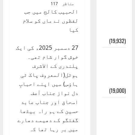
عدل و
مناظر
117
الحبیب کالج میں جب
انصاف
لفظوں نے ماں کو سلام
قُرآن کی
کیا
رُو سے
(19,932)
27 دسمبر 2025ء کی ایک
بنی
خوش گوار شام تھی۔
اسرائیل
پلندری کے الاشرف
کی
ہوٹل(المعروف پاک ٹی
کہانی
ہاؤس) میں اپنے احبابِ
(19,000)
دل نواز جناب آصف
اسحاق اور جناب عابد
فرعون
حسین کے ہم راہ بیٹھا
کی
گفتگو کے دھیمے دھارے
کہانی (
میں بہِ رہا تھا کہ
Pharaoh )