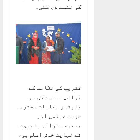
کو نشست دی گئی۔
تقریب کی نظامت کے
فرائض ادارے کی دو
باوقار معلمات محترمہ
حرمت عباسی اور
محترمہ غزالہ راجپوت
نے نہایت خوش اسلوبی،