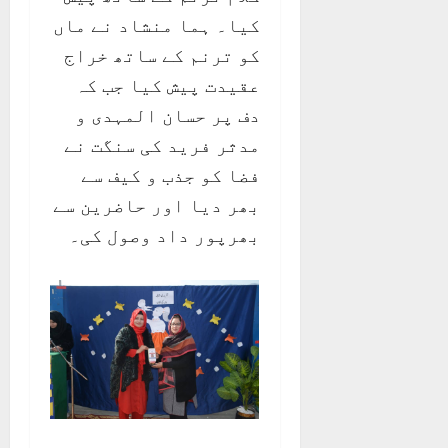
کیا۔ ہما منشاد نے ماں
کو ترنم کے ساتھ خراج
عقیدت پیش کیا جب کہ
دف پر حسان المہدی و
مدثر فرید کی سنگت نے
فضا کو جذب و کیف سے
بھر دیا اور حاضرین سے
بھرپور داد وصول کی۔