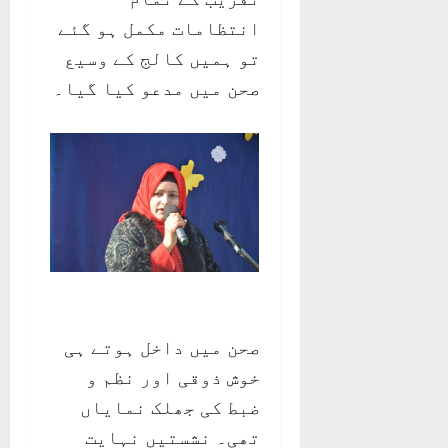
انتظامات مکمل ہو گئے
تو ہمیں کالج کے وسیع
صحن میں مدعو کیا گیا۔
صحن میں داخل ہوتے ہی
خوش ذوقی اور نظم و
ضبط کی جھلک نمایاں
تھی۔ نشستیں نہایت