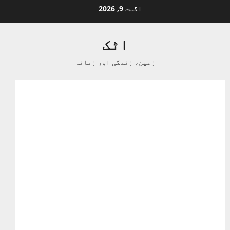
Ski
اگست 9, 2026
t
conten
اٹک
زمین، زندگی اور زمانہ