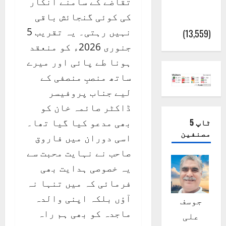
تقاضے کے سامنے انکار
پور
کی کوئی گنجائش باقی
(اٹک)
نہیں رہتی۔ یہ تقریب 5
(13,559)
جنوری 2026ء کو منعقد
ہونا طے پائی اور میرے
ساتھ منصبِ منصفی کے
لیے جناب پروفیسر
ڈاکٹر صائمہ خان کو
ٹاپ 5
بھی مدعو کیا گیا تھا۔
مصنفین
اسی دوران میں فاروق
صاحب نے نہایت محبت سے
یہ خصوصی ہدایت بھی
فرمائی کہ میں تنہا نہ
آؤں بلکہ اپنی والدہ
جوسف
ماجدہ کو بھی ہم راہ
علی