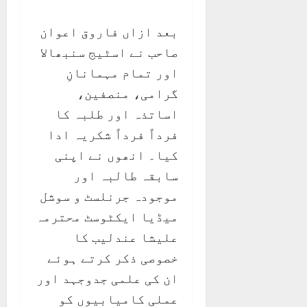
بعد ازاں فاروق اعوان
صاحب نے اسٹیج سنبھالا
اور تمام مہمانانِ
گرامی، منصفین،
اساتذہ اور طلبہ کا
فرداً فرداً شکریہ ادا
کیا۔ انھوں نے اپنی
سابقہ طالبہ اور
موجودہ جرنلسٹ و سوشل
میڈیا ایکٹوسٹ محترمہ
علیشا عندلیب کا
خصوصی ذکر کرتے ہوئے
ان کی علمی جدوجہد اور
عملی کامیابیوں کو