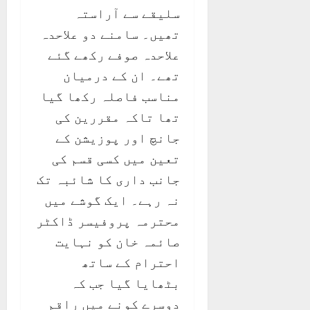
سلیقے سے آراستہ
تھیں۔ سامنے دو علاحدہ
علاحدہ صوفے رکھے گئے
تھے۔ ان کے درمیان
مناسب فاصلہ رکھا گیا
تھا تاکہ مقررین کی
جانچ اور پوزیشن کے
تعین میں کسی قسم کی
جانب داری کا شائبہ تک
نہ رہے۔ ایک گوشے میں
محترمہ پروفیسر ڈاکٹر
صائمہ خان کو نہایت
احترام کے ساتھ
بٹھایا گیا جب کہ
دوسرے کونے میں راقم