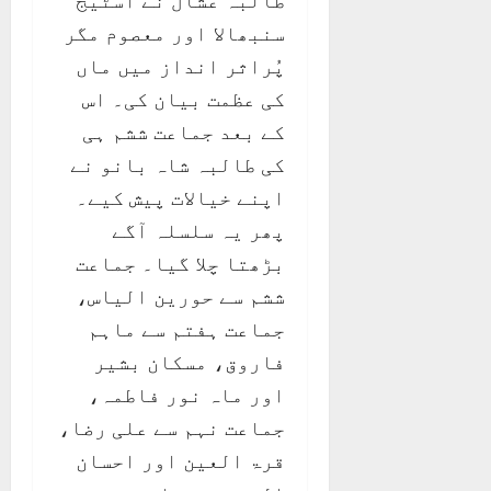
طالبہ عشال نے اسٹیج
سنبھالا اور معصوم مگر
پُراثر انداز میں ماں
کی عظمت بیان کی۔ اس
کے بعد جماعت ششم ہی
کی طالبہ شاہ بانو نے
اپنے خیالات پیش کیے۔
پھر یہ سلسلہ آگے
بڑھتا چلا گیا۔ جماعت
ششم سے حورین الیاس،
جماعت ہفتم سے ماہم
فاروق، مسکان بشیر
اور ماہ نور فاطمہ،
جماعت نہم سے علی رضا،
قرۃ العین اور احسان