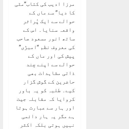
مرزا ادیب کی کتاب”مٹی
کا دیا” سے ماں کے
حوالے سے ایک پُراثر
واقعہ سنایا۔ اس کے
ساتھ انور مسعود صاحب
کی معروف نظم “امبڑی”
پیش کی اور ماں کے
حوالے سے اپنے چند
ذاتی مشاہدات بھی
حاضرین کے گوش گزار
کیے۔ طلبہ کو یہ باور
کروایا کہ مقابلہ جیت
اور ہار سے عبارت ہوتا
ہے مگر یہ ہار دائمی
نہیں ہوتی بلکہ اکثر