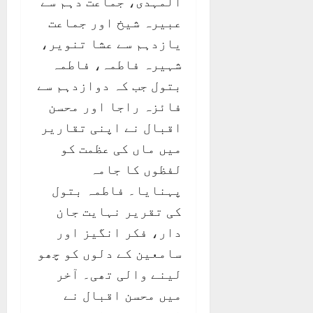
المہدی، جماعت دہم سے
عبیرہ شیخ اور جماعت
یازدہم سے عشا تنویر،
شہیرہ فاطمہ، فاطمہ
بتول جب کہ دوازدہم سے
فائزہ راجا اور محسن
اقبال نے اپنی تقاریر
میں ماں کی عظمت کو
لفظوں کا جامہ
پہنایا۔ فاطمہ بتول
کی تقریر نہایت جان
دار، فکر انگیز اور
سامعین کے دلوں کو چھو
لینے والی تھی۔ آخر
میں محسن اقبال نے