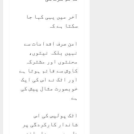
آخر میں یہی کہا جا
سکتا ہے کہ
امن صرف اقدامات سے
نہیں بلکہ نیتوں،
محنتوں اور مشترکہ
کاوش سے قائم ہوتا ہے
اور اٹک نے اس کی ایک
خوبصورت مثال پیش کی
ہے
اٹک پولیس کی اس
شاندار کارکردگی پر
دل سے یہی صدا بلند