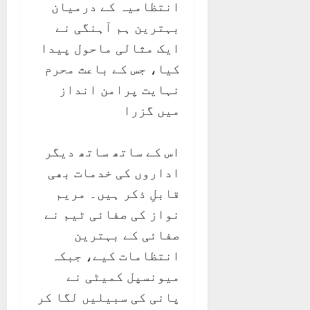
انتظامیہ کے درمیان
بہترین ہم آہنگی نے
ایک مثالی ماحول پیدا
کیا، جس کے باعث محرم
نہایت پرامن انداز
میں گزرا
اس کے ساتھ ساتھ دیگر
اداروں کی خدمات بھی
قابلِ ذکر ہیں۔ مریم
نواز کی صفائی ٹیم نے
صفائی کے بہترین
انتظامات کیے، جبکہ
میونسپل کمیٹی نے
پانی کی سبیلیں لگا کر