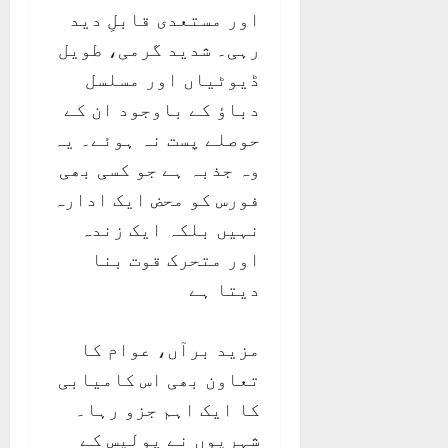
اور مستعدی قابلِ دید
رہی۔ شدید گرمی، طویل
ڈیوٹیاں اور مسلسل
دباؤ کے باوجود ان کے
حوصلے پست نہ ہوئے۔ یہ
وہ جذبہ ہے جو کسی بھی
فورس کو محض ایک ادارہ
نہیں بلکہ ایک زندہ
اور متحرک قوت بنا
دیتا ہے
مزید برآں، عوام کا
تعاون بھی اس کامیابی
کا ایک اہم جزو رہا۔
شہریوں نے پولیس کے