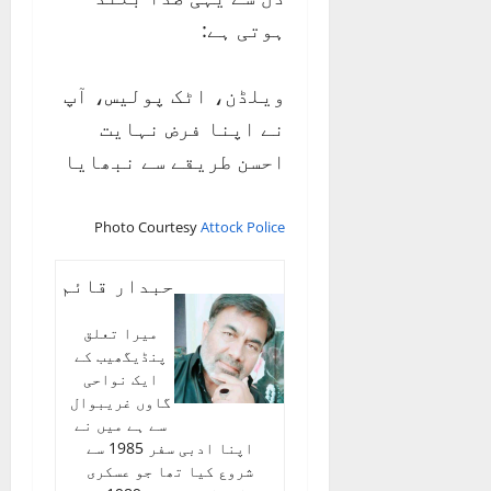
ہوتی ہے:
ویلڈن، اٹک پولیس، آپ
نے اپنا فرض نہایت
احسن طریقے سے نبھایا
Photo Courtesy
Attock Police
حبدار قائم
میرا تعلق
پنڈیگھیب کے
ایک نواحی
گاوں غریبوال
سے ہے میں نے
اپنا ادبی سفر 1985 سے
شروع کیا تھا جو عسکری