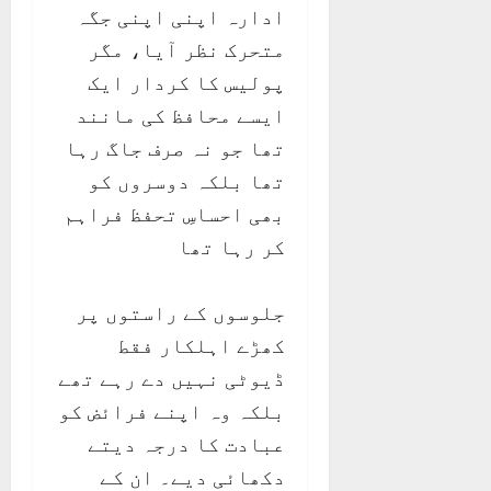
ادارہ اپنی اپنی جگہ
متحرک نظر آیا، مگر
پولیس کا کردار ایک
ایسے محافظ کی مانند
تھا جو نہ صرف جاگ رہا
تھا بلکہ دوسروں کو
بھی احساسِ تحفظ فراہم
کر رہا تھا
جلوسوں کے راستوں پر
کھڑے اہلکار فقط
ڈیوٹی نہیں دے رہے تھے
بلکہ وہ اپنے فرائض کو
عبادت کا درجہ دیتے
دکھائی دیے۔ ان کے