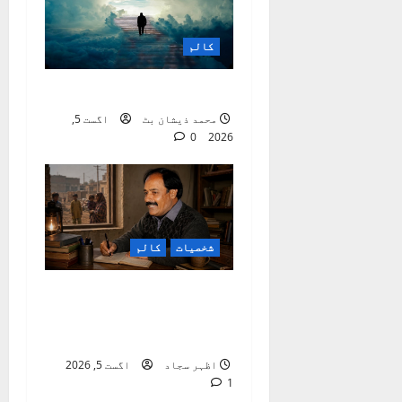
n
کالم
موت ایک اٹل حقیقت ہے
محمد ذیشان بٹ
اگست 5,
0
2026
شخصیات
کالم
راجہ عرفؔان :
معاشرتی ناہمواریوں
کا نوحہ گر
اظہر سجاد
اگست 5, 2026
1