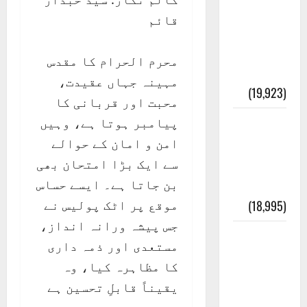
عدل و
قائم
انصاف
قُرآن کی
محرم الحرام کا مقدس
رُو سے
مہینہ جہاں عقیدت،
(19,923)
محبت اور قربانی کا
پیامبر ہوتا ہے، وہیں
بنی
امن و امان کے حوالے
اسرائیل
سے ایک بڑا امتحان بھی
کی
بن جاتا ہے۔ ایسے حساس
کہانی
موقع پر اٹک پولیس نے
(18,995)
جس پیشہ ورانہ انداز،
فرعون
مستعدی اور ذمہ داری
کی
کا مظاہرہ کیا، وہ
کہانی (
یقیناً قابلِ تحسین ہے
Pharaoh )