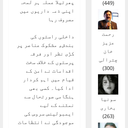
پھرتیلا عملہ ہر لمحہ
)
449
(
اپنی ذمہ داریوں میں
مصروف رہا
رحمت
داخلی راستوں کی
عزیز
بندش، مشکوک عناصر پر
خان
کڑی نظر اور فرقہ
چترالی
پرستوں کے خلاف سخت
)
300
(
اقدامات نے امن کے
قیام میں اہم کردار
ادا کیا۔ کسی بھی
ہنگامی صورتحال سے
سونیا
نمٹنے کے لیے
بخاری
ایمبولینس سروس کی
)
263
(
موجودگی نے انتظامات