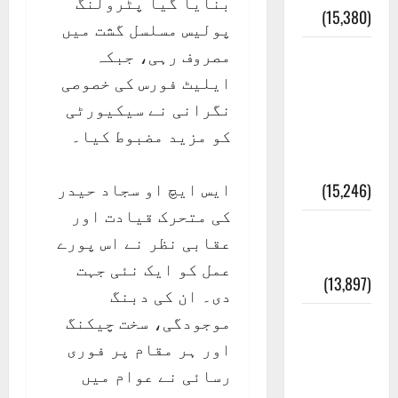
بنایا گیا پٹرولنگ
(15,380)
پولیس مسلسل گشت میں
مصروف رہی، جبکہ
معلومات
ایلیٹ فورس کی خصوصی
مسجدِ
نگرانی نے سیکیورٹی
نبوی و
کو مزید مضبوط کیا۔
روضئہ
رسول ﷺ
ایس ایچ او سجاد حیدر
(15,246)
کی متحرک قیادت اور
کالا چٹا
عقابی نظر نے اس پورے
پہاڑ
عمل کو ایک نئی جہت
(13,897)
دی۔ ان کی دبنگ
موجودگی، سخت چیکنگ
رئیس
اور ہر مقام پر فوری
خانہ –
رسائی نے عوام میں
کیمبل