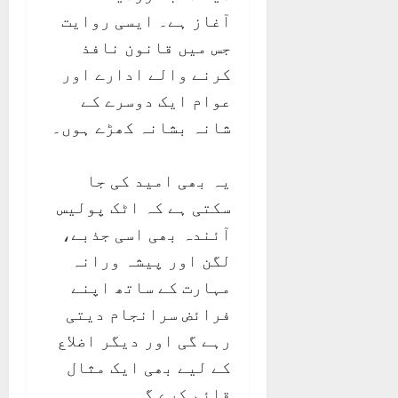
آغاز ہے۔ ایسی روایت
جس میں قانون نافذ
کرنے والے ادارے اور
عوام ایک دوسرے کے
شانہ بشانہ کھڑے ہوں۔
یہ بھی امید کی جا
سکتی ہے کہ اٹک پولیس
آئندہ بھی اسی جذبے،
لگن اور پیشہ ورانہ
مہارت کے ساتھ اپنے
فرائض سرانجام دیتی
رہے گی اور دیگر اضلاع
کے لیے بھی ایک مثال
قائم کرے گی