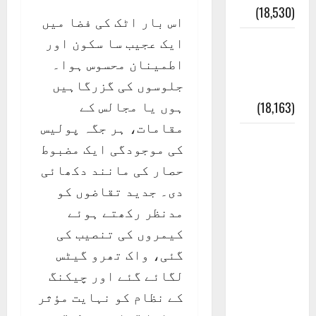
(18,530)
اس بار اٹک کی فضا میں
ایک عجیب سا سکون اور
ایک اور
اطمینان محسوس ہوا۔
کتاب کی
جلوسوں کی گزرگاہیں
چوری
ہوں یا مجالس کے
(18,163)
مقامات، ہر جگہ پولیس
أھلًا و
کی موجودگی ایک مضبوط
سہلًا
حصار کی مانند دکھائی
اور
دی۔ جدید تقاضوں کو
مرحبا
مدنظر رکھتے ہوئے
:معنی
کیمروں کی تنصیب کی
اور
گئی، واک تھرو گیٹس
ثقافتی
لگائے گئے اور چیکنگ
و مذہبی
کے نظام کو نہایت مؤثر
تاریخ