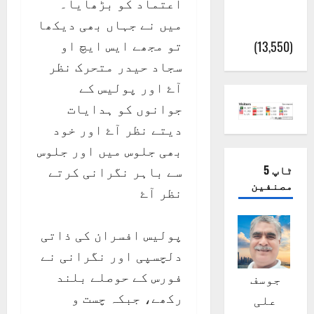
اعتماد کو بڑھایا۔
پور
میں نے جہاں بھی دیکھا
(اٹک)
تو مجھے ایس ایچ او
(13,550)
سجاد حیدر متحرک نظر
آۓ اور پولیس کے
جوانوں کو ہدایات
دیتے نظر آۓ اور خود
بھی جلوس میں اور جلوس
ٹاپ 5
سے باہر نگرانی کرتے
مصنفین
نظر آۓ
پولیس افسران کی ذاتی
دلچسپی اور نگرانی نے
فورس کے حوصلے بلند
جوسف
رکھے، جبکہ چست و
علی