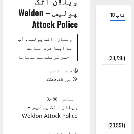
ویلڈن اٹک
پولیس – Weldon
ٹاپ 10
Attock Police
ضلع اٹک
ویلڈن، اٹک پولیس، آپ
کی وجہ
نے اپنا فرض نہایت
تسمیہ
احسن طریقے سے نبھایا
(29,730)
اَھلاً وَ
حبدار قائم
سَھلاً
جون 26, 2026
مَرحَباً
بِکُم یَا
مناظر
3,488
ویلڈن اٹک پولیس –
رَمَضَانَ
Weldon Attock Police
الکَرِیم
(20,551)
کالم نگار: سید حبدار