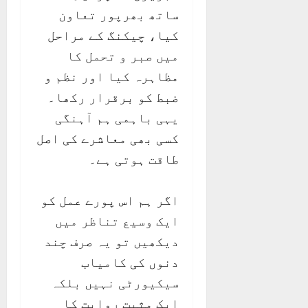
ساتھ بھرپور تعاون
کیا، چیکنگ کے مراحل
میں صبر و تحمل کا
مظاہرہ کیا اور نظم و
ضبط کو برقرار رکھا۔
یہی باہمی ہم آہنگی
کسی بھی معاشرے کی اصل
طاقت ہوتی ہے۔
اگر ہم اس پورے عمل کو
ایک وسیع تناظر میں
دیکھیں تو یہ صرف چند
دنوں کی کامیاب
سیکیورٹی نہیں بلکہ
ایک مثبت روایت کا