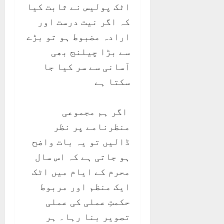
اٹک پولیس نے ثابت کیا
کہ اگر نیت درست اور
ارادہ مضبوط ہو تو بڑے
سے بڑا چیلنج بھی
آسانی سے سر کیا جا
سکتا ہے
اگر ہم مجموعی
منظرنامے پر نظر
ڈالیں تو یہ بات واضح
ہو جاتی ہے کہ اس سال
محرم کے ایام میں اٹک
ایک منظم اور مربوط
حکمتِ عملی کی عملی
تصویر بنا رہا۔ ہر