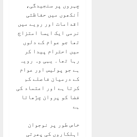
چہروں پر سنجیدگی،
آنکھوں میں حفاظتی
اقدامات اور رویے میں
نرمی ایک ایسا امتزاج
تھا جو عوام کے دلوں
میں احترام پیدا کر
رہا تھا۔ یہی وہ رویہ
ہے جو پولیس اور عوام
کے درمیان فاصلے کم
کرتا ہے اور اعتماد کی
فضا کو پروان چڑھاتا
ہے
خاص طور پر نوجوان
اہلکاروں کی پھرتی