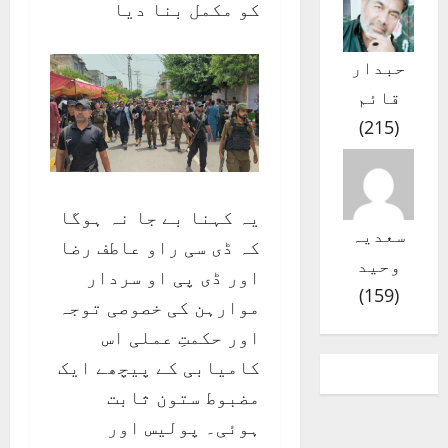
کو مکمل بنا دیا
حبدار
قائم
)
215
(
یہ کہنا بے جا نہ ہوگا
سعدیہ
کہ ڈی سی راو عاطف رضا
وحید
اور ڈی پی او سردار
)
159
(
موارہن کی خصوصی توجہ
اور حکمتِ عملی اس
کامیابی کے پیچھے ایک
مضبوط ستون ثابت
ہوئی۔ پولیس اور