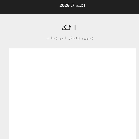
Ski
اگست 7, 2026
t
conten
اٹک
زمین، زندگی اور زمانہ