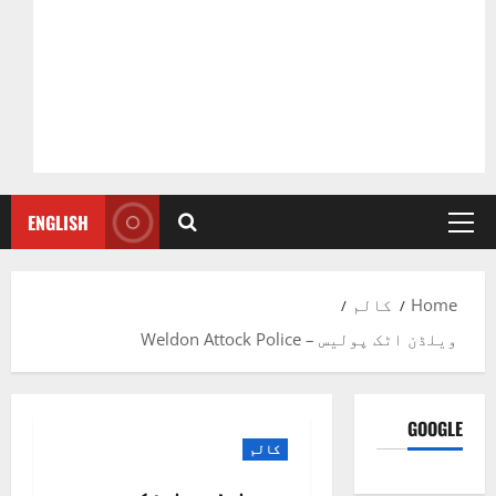
ENGLISH
Primary
Menu
Home
کالم
ویلڈن اٹک پولیس – Weldon Attock Police
GOOGLE
کالم