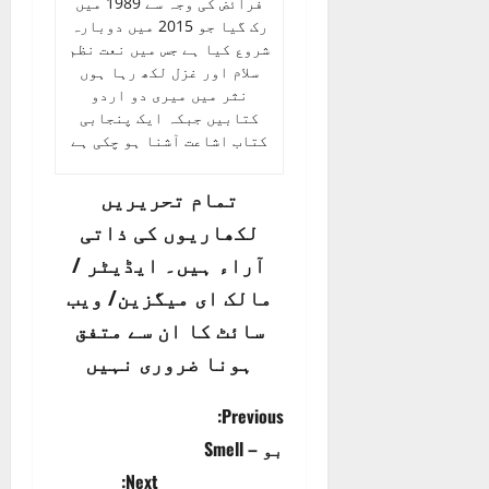
فرائض کی وجہ سے 1989 میں
رک گیا جو 2015 میں دوبارہ
شروع کیا ہے جس میں نعت نظم
سلام اور غزل لکھ رہا ہوں
نثر میں میری دو اردو
کتابیں جبکہ ایک پنجابی
کتاب اشاعت آشنا ہو چکی ہے
تمام تحریریں
لکھاریوں کی ذاتی
آراء ہیں۔ ایڈیٹر /
مالک ای میگزین/ ویب
سائٹ کا ان سے متفق
ہونا ضروری نہیں
P
Previous:
بو – Smell
o
Next: