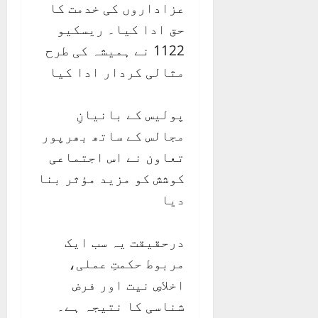
عزاداروں کی خدمت کا
حق ادا کیا۔ ریسکیو
1122 نے ہمیشہ کی طرح
مثالی کردار ادا کیا
پولیس کے بانیانِ
مجالس کے ساتھ بھرپور
تعاون نے اس اجتماعی
کوشش کو مزید مؤثر بنا
دیا
درحقیقت یہ سب ایک
مربوط حکمتِ عملی،
اخلاصِ نیت اور فرض
شناسی کا نتیجہ ہے۔