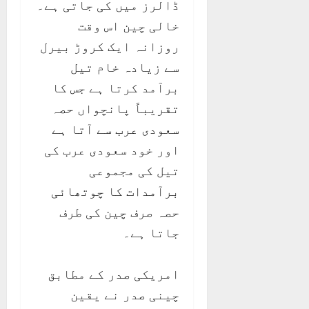
ڈالرز میں کی جاتی ہے۔
خالی چین اس وقت
روزانہ ایک کروڑ بیرل
سے زیادہ خام تیل
برآمد کرتا ہے جس کا
تقریباً پانچواں حصہ
سعودی عرب سے آتا ہے
اور خود سعودی عرب کی
تیل کی مجموعی
برآمدات کا چوتھائی
حصہ صرف چین کی طرف
جاتا ہے۔
امریکی صدر کے مطابق
چینی صدر نے یقین