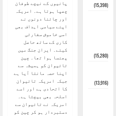
پانیوں کے نیچے طوفان
(15,398)
چھپا ہوتا ہے۔ امریکہ
معلومات
اور چائنا دونوں نے
مسجدِ
اپنے سیاسی اہداف بھی
نبوی و
اسی خاموش سفارتی
روضئہ
کاری کے ساتھ حاصل
رسول ﷺ
کیئے۔ ایران جنگ میں
(15,280)
پھنسا ہوا تھا۔ چین
تائیوان کو ہمیشہ سے
کالا چٹا
اپنا حصہ مانتا آیا ہے
پہاڑ
جبکہ امریکہ تائیوان
(13,916)
کا اتحادی ہے اور اسے
رئیس
اسلحہ بھی بیچتا ہے۔
خانہ –
امریکہ نے تائیوان سے
کیمبل
دستبردار ہو کر چین کو