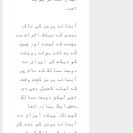
تھے۔
آبنائے ہرمز کی ناکہ
بندی کے مہلک اثرات سے
بچنے کے لیئے اور چین
کے بدلتے ہوئے رویئے
کو دیکھ کر ایران نے
دوست ممالک کے نام پر
آبنائے ہرمز کچھ وقت
کے لیئے کھول بھی دی
تھی لیکن دوست ممالک
محض ایک بہانہ تھا
کیونکہ پہلے ایران نے
آبنائے ہرمز کو بند کر
کے بلیک میلنگ کی اور