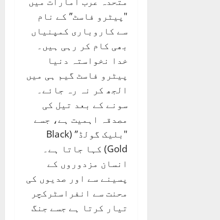
متحدہ عرب امارات میں
"پیٹرو فاسٹ” کے نام
سے کاروباری کمپنیاں
بھی کام کر رہی ہیں۔
خدا نخواستہ دنیا
پیٹرو فاسٹ گیم ہی میں
الجھ کر نہ رہ جائے۔
سونے کے بعد تیل کی
مصدقہ اہمیت ہے، جسے
"بلیک گولڈ” (Black
Gold) کہا جاتا ہے۔
انسان مزدوروں کے
پسینے سے اور صدیوں کی
محنت سے انفراسٹرکچر
تیار کرتا ہے جسے جنگ