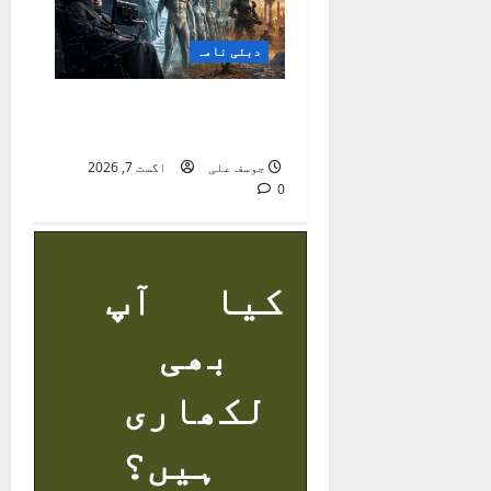
دبئی نامہ
سٹیفن ہاکنگ کی
خطرناک پیش گوئیاں
جوسف علی
اگست 7, 2026
0
کیا آپ
بھی
لکھاری
ہیں؟