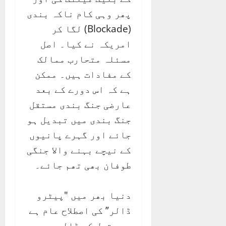
پھر وہی کام ناکہ بندی
(Blockade) لگا کر
امریکہ نے کیا۔ اصل
مسئلہ متحارب ممالک
کے مفادات ہیں۔ ممکن
ہے کہ اس دورے کے بعد
عارضی جنگ بندی مستقل
جنگ بندی میں تبدیل ہو
جائے اور گہرے پانیوں
کے نیچے بہنے والا جنگی
طوفان بھی تھم جائے۔
دنیا بھر میں "پیٹرو
ڈالر” کی اصطلاح عام ہے
جسے تیل کے ڈالر بھی