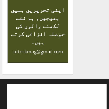
اپنی تحریریں ہمیں
بھیجیں، ہم نئے
لکھنے والوں کی
حوصلہ افزائی کرتے
ہیں۔
iattockmag@gmail.com