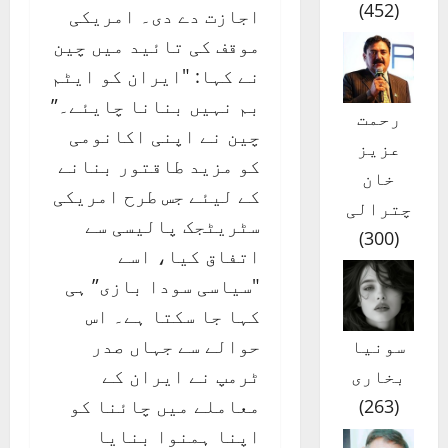
)
452
(
اجازت دے دی۔ امریکی
موقف کی تائید میں چین
نے کہا: "ایران کو ایٹم
بم نہیں بنانا چایئے۔”
رحمت
چین نے اپنی اکانومی
عزیز
کو مزید طاقتور بنانے
خان
کے لیئے جس طرح امریکی
چترالی
سٹریٹجک پالیسی سے
)
300
(
اتفاق کیا، اسے
"سیاسی سودا بازی” ہی
کہا جا سکتا ہے۔ اس
حوالے سے جہاں صدر
سونیا
ٹرمپ نے ایران کے
بخاری
معاملے میں چائنا کو
)
263
(
اپنا ہمنوا بنایا