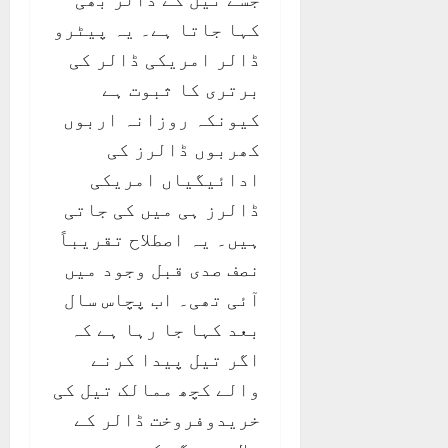
کہا جاتا ہے۔ یہ پیٹرو
ڈالر امریکی ڈالر کی
برتری کا ثبوت ہے
کیونکہ روزانہ اربوں
کھربوں ڈالرز کی
ادائیگیاں امریکی
ڈالرز ہی میں کی جاتی
ہیں۔ یہ اصطلاح تقریباً
نصف صدی قبل وجود میں
آئی تھی۔ اب پچاس سال
بعد کہا جا رہا ہے کہ
اگر تیل پیدا کرنے
والے کچھ ممالک تیل کی
خریدوفروخت ڈالر کے