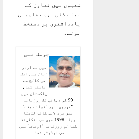
شعبوں میں تعاون کے
لیئے کئی اہم مفاہمتی
یادداشتوں پر دستخط
ہوئے۔
جوسف علی
میں نے اردو
زبان میں ایف
سی کالج سے
ماسٹر کیا،
پاکستان میں
90 کی دہائی تک روزنامہ
"خبریں: اور "نوائے وقت”
میں فری لانس کالم لکھتا
رہا۔ 1998 میں جب انگلینڈ
گیا تو روزنامہ "اوصاف” میں
سب ایڈیٹر تھا۔