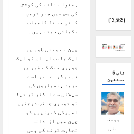
پور
ہمنوا بنانے کی کوشش
(اٹک)
کی جس میں صدر ٹرمپ
(13,565)
کافی حد تک کامیاب
دکھائی دیتے ہیں۔
چین نے وقتی طور پر
ایک جانب ایران کو ایک
جوہری ملک کے طور پر
ٹاپ 5
قبول کرنے اور اسے
مصنفین
مزید ہتھیاروں کی
سپلائی سے انکار کر دیا
تو دوسری جانب درجنوں
امریکی کمپنیوں کو
جوسف
چین میں آزادانہ
علی
تجارت کرنے کی بھی