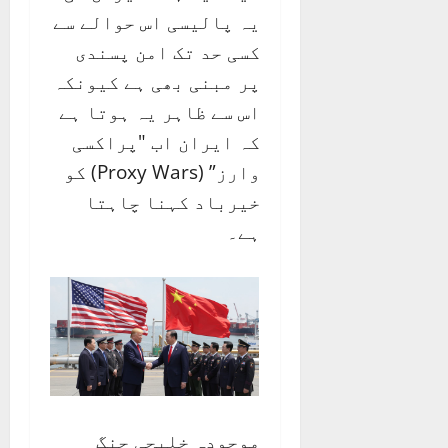
یہ پالیسی اس حوالے سے
کسی حد تک امن پسندی
پر مبنی بھی ہے کیونکہ
اس سے ظاہر یہ ہوتا ہے
کہ ایران اب "پراکسی
وارز” (Proxy Wars) کو
خیرباد کہنا چاہتا
ہے۔
موجودہ خلیجی جنگ