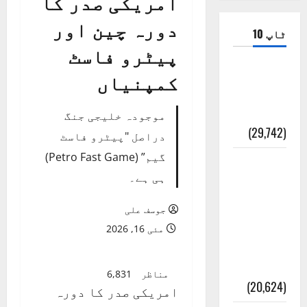
امریکی صدر کا
دورہ چین اور
ٹاپ 10
پیٹرو فاسٹ
ضلع اٹک
کمپنیاں
کی وجہ
تسمیہ
موجودہ خلیجی جنگ
(29,742)
دراصل "پیٹرو فاسٹ
گیم” (Petro Fast Game)
اَھلاً وَ
ہی ہے۔
سَھلاً
مَرحَباً
جوسف علی
بِکُم یَا
مئی 16, 2026
رَمَضَانَ
الکَرِیم
مناظر
6,831
(20,624)
امریکی صدر کا دورہ