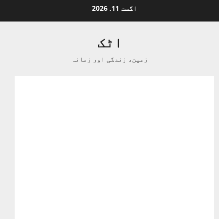
Ski
اگست 11, 2026
t
conten
اٹک
زمین، زندگی اور زمانہ