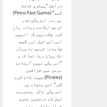
دراصل "پیٹرو فاسٹ
گیم” (Petro Fast Game)
ہی ہے۔ امریکی صدر
ٹرمپ ایک سے زیادہ بار
کہہ چکے ہیں کہ انہیں
ایرانی تیل اور گیس
چایئے۔ ٹرمپ نے یہاں
تک بیان دیا تھا کہ،
"امریکی نیوی آبنائے
ہرمز میں قزاقوں
(Pirates) جیسا کام کرے
گی.” اسی بنیاد پر
امریکی ناکہ بندی سے
تیل کے درجنوں بحری
جہاز متاثر ہوئے