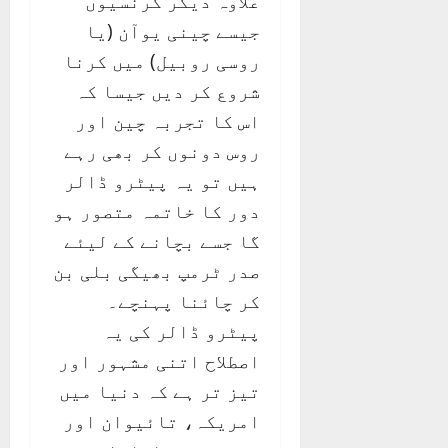
علاوہ دیگر کرنسیوں
جیسے چینی یوآن (یا
روسی روبیل) میں کرنا
شروع کر دیں جیسا کہ
اس کا تجربہ چین اور
روس دونوں کر بھی رہے
ہیں تو یہ پیٹرو ڈالر
دور کا خاتمہ متصور ہو
گا جسے بچانے کے لیئے
صدر ٹرمپ بھیگی بلی بن
کر چائنا پہنچے۔
پیٹرو ڈالر کی یہ
اصطلاح اتنی مشہور اور
تیز تر ہے کہ دنیا میں
امریکہ، تائیوان اور