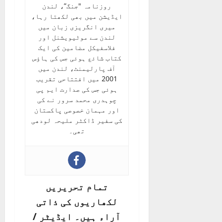
روزنامہ "جنگ”، لندن
ایڈیشن میں بھی لکھتا رہا،
میری انگریزی زبان میں
لندن سے موٹیویشنل اور
فلاسفیکل مضامین کی ایک
کتاب شائع ہوئی جس کی ہاؤس
آف پارلیمنٹ، لندن میں
2001 میں افتتاحی تقریب
ہوئی جس کی صدارت ایم پی
چوہدری محمد سرور نے کی
اور مہمان خصوصی پاکستان
کی سفیر ڈاکٹر ملیحہ لودھی
تھی۔
تمام تحریریں
لکھاریوں کی ذاتی
آراء ہیں۔ ایڈیٹر /