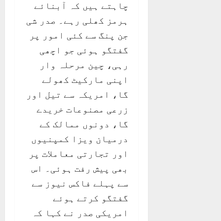
چاہتے ہیں کہ آبنائے
ہرمز کھلی رہے۔ صدر شی
جن پنگ سے کئی امور پر
گفتگو ہوئی جو اچھی
رہی، چین مرحلہ وار
اپنی مارکیٹ کھولے
گا، امریکہ سے تیل اور
زرعی مصنوعات خریدے
گا، دونوں ممالک کے
درمیان ویزا کمپنیوں
اور تجارتی معاملات پر
بھی پیش رفت ہوئی۔ اس
سے پہلے فاکس نیوز سے
گفتگو کرتے ہوئے
امریکی صدر نے کہا کہ