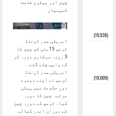
چین اور پیٹرو فاسٹ
عدل و
کمپنیاں
انصاف
قُرآن کی
رُو سے
(19,938)
امریکی صدر ڈونلڈ
بنی
ٹرمپ 15مئی کو چین کا
اسرائیل
3 روزہ سرکاری دورہ کر
کی
کے واپس چلے گئے۔
کہانی
امریکی صدر ڈونلڈ
(19,009)
ٹرمپ نے اپنے دوسرے
دورِ حکومت میں پہلی
فرعون
مرتبہ چین کا دورہ
کی
کیا۔ ٹرمپ کے دورہ چین
کہانی (
کے دوران اندر کھاتے
Pharaoh )