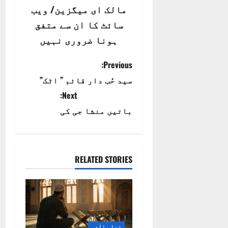
مالک ای میگزین/ ویب
سائٹ کا ان سے متفق
ہونا ضروری نہیں
P
Previous:
سید حُب دار قائم ” اٹک”
o
Next:
s
باتیں منشا جی کی
t
n
RELATED STORIES
a
v
i
دبئی نامہ