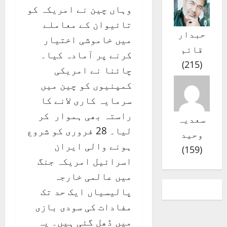
وہاں چین نے امریکہ کو
تائیوان کے معاملے
حبدار
میں خاموشی اختیار
قائم
کرنے پر آمادہ کیا۔
)
215
(
چائنا نے امریکی
کمپنیوں کو چین میں
سرمایہ کاری لانے کا
راستہ بھی ہموار کر
سعدیہ
لیا۔ 28 فروری کو شروع
وحید
ہونے والی ایران
)
159
(
اسرائیل امریکہ جنگ
میں عالمی خارجہ
پالیسیاں ایک حد تک
مفادات کی سودی بازی
میں ڈھل گئی ہیں۔ یہ