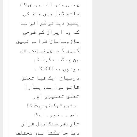
چینی صدر نے ایران کے
ساتھ ڈیل میں مدد کی
یقین دہانی کرائی ہے
کہ وہ ایران کو فوجی
سازوسامان فراہم نہیں
کریں گے۔ چینی صدر شی
جن پنگ نے کہا کہ
دونوں ممالک کے
درمیان ایک نیا تعلق
قائم ہوا ہے، ہمارا
تعلق تعمیری اور
اسٹریٹجک نوعیت کا
ہے، یہ دورہ ایک
تاریخی سنگ میل قرار
دیا جا سکتا ہے، مختلف