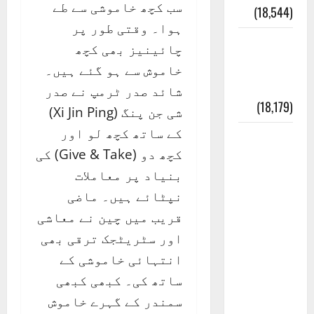
سب کچھ خاموشی سے طے
(18,544)
ہوا۔ وقتی طور پر
ایک اور
چائینیز بھی کچھ
کتاب کی
خاموش سے ہو گئے ہیں۔
چوری
شائد صدر ٹرمپ نے صدر
(18,179)
شی جن پنگ (Xi Jin Ping)
کے ساتھ کچھ لو اور
أھلًا و
کچھ دو (Give & Take) کی
سہلًا
بنیاد پر معاملات
اور
نپٹائے ہیں۔ ماضی
مرحبا
قریب میں چین نے معاشی
:معنی
اور سٹریٹجک ترقی بھی
اور
انتہائی خاموشی کے
ثقافتی
ساتھ کی۔ کبھی کبھی
و مذہبی
سمندر کے گہرے خاموش
تاریخ