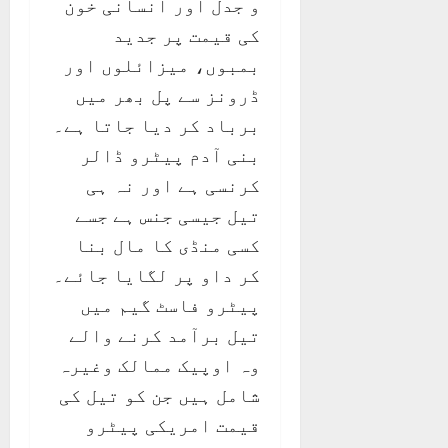
و جدل اور انسانی خون
کی قیمت پر جدید
بمبوں، میزائلوں اور
ڈرونز سے پل بھر میں
برباد کر دیا جاتا ہے۔
بنی آدم پیٹرو ڈالر
کرنسی ہے اور نہ ہی
تیل جیسی جنس ہے جسے
کسی منڈی کا مال بنا
کر داو پر لگایا جائے۔
پیٹرو فاسٹ گیم میں
تیل برآمد کرنے والے
وہ اوپیک ممالک وغیرہ
شامل ہیں جن کو تیل کی
قیمت امریکی پیٹرو