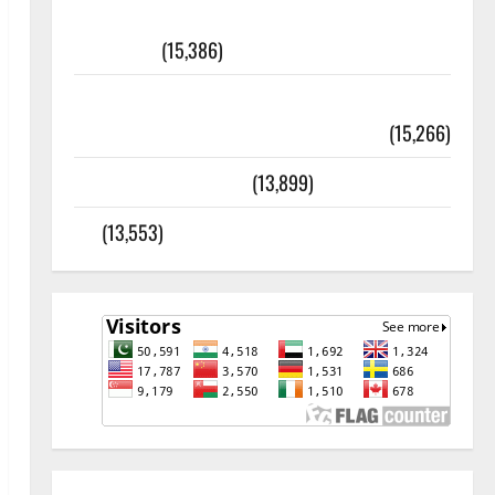
أھلًا و سہلًا اور مرحبا :معنی اور
ثقافتی و مذہبی تاریخ
(15,386)
معلومات مسجدِ نبوی و روضئہ رسول ﷺ
(15,266)
کالا چٹا پہاڑ
(13,899)
رئیس خانہ – کیمبل پور (اٹک)
(13,553)