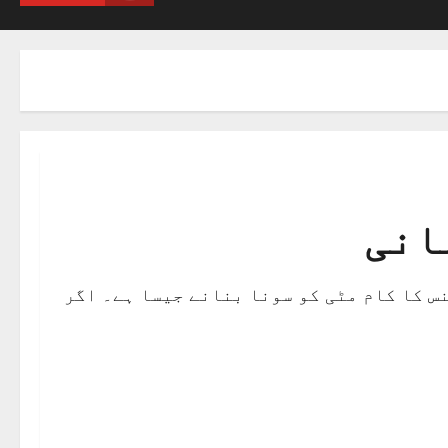
انی
 کا کام مٹی کو سونا بنانے جیسا ہے۔ اگر