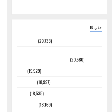
ٹاپ 10
ضلع اٹک کی وجہ تسمیہ
(29,733)
اَھلاً وَ سَھلاً مَرحَباً بِکُم یَا رَمَضَانَ
الکَرِیم
(20,580)
عدل و انصاف قُرآن کی رُو سے
(19,929)
بنی اسرائیل کی کہانی
(18,997)
فرعون کی کہانی ( Pharaoh )
(18,535)
ایک اور کتاب کی چوری
(18,169)