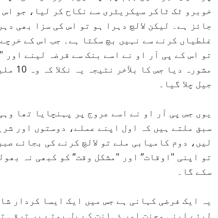
جائز ہے۔ لیکن لالچ دہرا ہو تو اس کی سزا بھی دہ
غلطیاں کرنے سے نہیں بچ سکتا ہے۔ جب اس کے خرچے
تو اس کے پی آر او نے اسے بنک سے قرضہ لینے اور 
مشورہ دی
جیل چلا گیا۔
یوں جس پی آر او نے اسے عروج پر پہنچایا تھا وہی
سبق ملتے ہیں کہ اول اپنے عملے، دوستوں اور شری
لیں، دوم کامیابی ملے تو لالچ کرنے کی بجائے صبر
تو اپنی "اوقات” اور "مشکل وقت” کو کبھی نہ بھول
سکے گا۔
یہ ایک فرضی کہانی ہے جس میں ایک ایسا کردار شا
لیئے اپنی محنت اور ذہانت کے بل بوتے پر ترقی تو