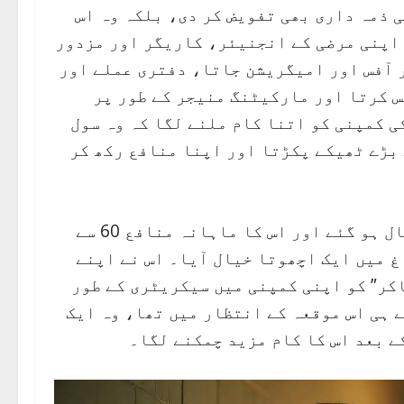
 ذمہ داری بھی تفویض کر دی، بلکہ وہ اس
 اپنی مرضی کے انجنیئر، کاریگر اور مزدور
 آفس اور امیگریشن جاتا، دفتری عملے اور
 کرتا اور مارکیٹنگ منیجر کے طور پر
ی کمپنی کو اتنا کام ملنے لگا کہ وہ سول
بڑے ٹھیکے پکڑتا اور اپنا منافع رکھ کر
کنسٹرکشن کی کمپنی چلاتے ہوئے اسے کم و بیش 25 سال ہو گئے اور اس کا ماہانہ منافع 60 سے
اغ میں ایک اچھوتا خیال آیا۔ اس نے اپنے
اکر” کو اپنی کمپنی میں سیکریٹری کے طور
 ہی اس موقعہ کے انتظار میں تھا، وہ ایک
ے بعد اس کا کام مزید چمکنے لگا۔