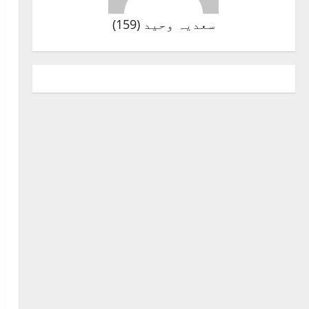
سعدیہ وحید
(
159
)