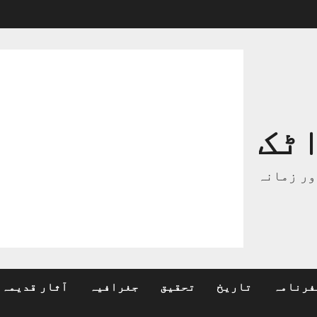
ٹک
ور زمانہ
فرنامہ
تاریخ
تحقیق
جغرافیہ
آثار قدیمہ