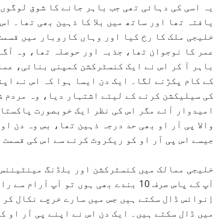
یہ اسی کی دہائی تھی جب باہر جانے کا شوق لوگوں
یافتہ تھا اور ساتھ میں بلا کا ذہین بھی تھا۔ اس
عمر کا نوجوان تھا، جذبہ اور حوصلہ تھا، وہ آگے 
باہر آ کر اس نے ایک کنسٹرکشن کمپنی بنائی، عمل
کے کام پکڑنے لگا۔ ایک دن ایسا ہوا کہ اس نے اپن
کی سیلیکشن کرنے کے لیئے اشتہار دیا، وہ مردم ش
امیدوار آئے مگر اس کی نظر ایک خوبصورت پاکستا
والا پی آر او بھی حد درجہ ذہین تھا، بس وہ دن او
جیسے اس پی آر او کو ریکروٹ کرنے سے اس کی قسمت 
خلیجی ممالک میں کنسٹرکشن اور بلڈنگ مینٹیننس 
میں ڈال سکتے ہیں۔ ایک دن اس نے اپنے پی آر او ک