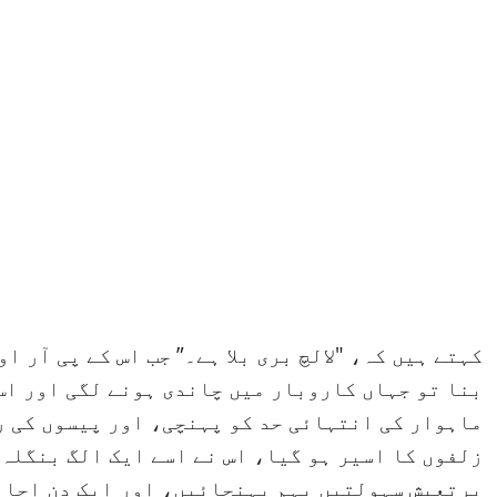
کہتے ہیں کہ، "لالچ بری بلا ہے۔” جب اس کے پی آر 
بنا تو جہاں کاروبار میں چاندی ہونے لگی اور اس 
ماہوار کی انتہائی حد کو پہنچی، اور پیسوں کی ر
زلفوں کا اسیر ہو گیا، اس نے اسے ایک الگ بنگلہ 
پرتعیش سہولتیں بہم پہنچائیں، اور ایک دن اچان