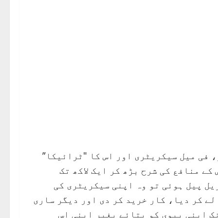
او، فی میل سیکریٹری اور اس کا "ٹرائیکا”
کے منافع کی شرح بڑھ کر ایک لاکھ تک
یل پیل ہوئی تو وہ اپنی سیکریٹری کی
لے کر دیا، کار خرید کر دی اور دیگر ساری
ک اپنی بیوی کو بتائے بغیر اپنی اس