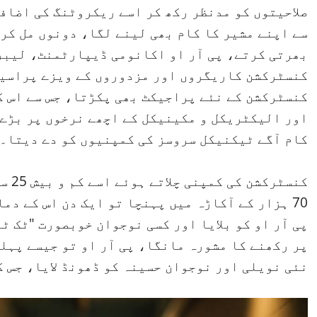
صلاحیتوں کو مدنظر رکھ کر اسے ریکروٹنگ کی اضافی
سے اپنے مشیر کا کام بھی لینے لگا، دونوں مل کر
بھرتی کرتے، پی آر او اکانومی ڈیپارٹمنٹ، لیبر
کنسٹرکشن کاریگروں اور مزدوروں کے ویزے پراسیس
کنسٹرکشن کے نئے پراجیکٹ بھی پکڑتا، جس سے اس ک
اور الیکٹریکل و مکینیکل کے اچھے نرخوں پر بڑے 
کام آگے ٹیکنیکل سروسز کی کمپنیوں کو دے دیتا۔
70 ہزار کے آکاڑہ میں پہنچا تو ایک دن اس کے دم
پی آر او کو بلایا اور کسی نوجوان خوبصورت "ٹک ٹ
پر رکھنے کا مشورہ مانگا، پی آر او تو جیسے پہلے
نئی نویلی اور نوجوان حسینہ کو ڈھونڈ لایا، جس ک