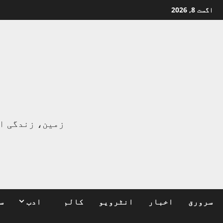
Ski
اگست 8, 2026
t
conten
ا
زمین، زندگی ا
سرورق
اخبار
انٹرویو
کالم
ادب
س