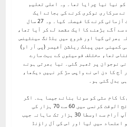
 کو نیا نیا چرایا تھا۔ وہ اعلی تعلیم
 نے سرکاری نوکری کرنے کی بجائے ایک
خلیجی ملک کا رخ کیا اور وہاں کاروبار میں قسمت آزمائی کرنے کا فیصلہ کیا۔ وہ 27 سال
سے آگے بڑھنے کا ایک مقصد لے کر آیا تھا،
ہ بھرتی کیا اور شروع میں بلڈنگ مینٹینس
ی کمپنی میں پبلک ریلشن آفیسر (پی آر او)
ناس تھا، مختلف قومیتوں کے بہت سارے
نی نوجوان پر ٹھہر گئی۔ نیا بھرتی ہونے
ر آج کا دن اس نے واپس مڑ کر نہیں دیکھا،
ہی بدل گئی ہو۔
کا کام مٹی کو سونا بنانے جیسا ہے۔ اگر
آپ کے پاس صرف 10 بندے بھی ہوں تو آپ آرام سے رائج الوقت کرنسی میں 60 سے 70 ہزار کی
اِنوائس ڈال سکتے ہیں جس میں سارے خرچے نکال کر آپ آرام سے اوسطا 30 ہزار تک ماہانہ جیب
و اعتماد میں لیا اور اس کی آل راؤنڈ