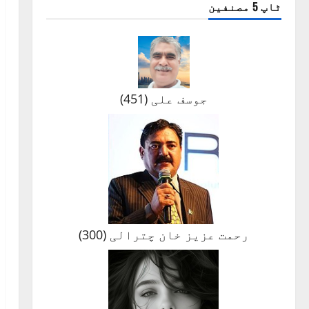
ٹاپ 5 مصنفین
جوسف علی
(
451
)
رحمت عزیز خان چترالی
(
300
)