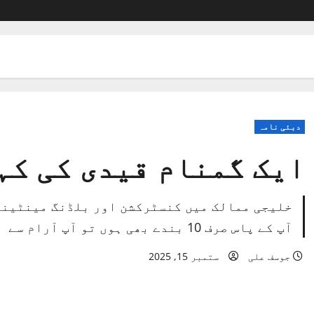
دبئی نامہ
ایک گمنام قیدی کی کہ
خلیجی ممالک میں کنسٹرکشن اور بلڈنگ مینٹیننس
آپ کے پاس صرف 10 بندے بھی ہوں تو آپ آرام سے
جوسف علی
ستمبر 15, 2025