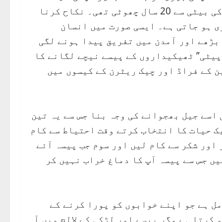
خوبرو ٹک ٹاکر سیکریٹری سے نکاح کر لیا، جو اس کی بیٹی سے 20 سال چھوٹی تھی۔ نکاح کرنا
ری ہو جاتی ہے۔ ایسی صورت میں انسان
 بڑھے اور آمدن میں تفریق پیدا ہونے لگی
"پیٹی” ٹھیکیداروں کے پیسے نیچے لگانے کا
ا جس کا بلآخر نتیجہ یہ نکلا کہ وہ 10 ملین کے فراڈ اور چیک ریٹرن کے کیسوں میں
 اسے جیل بھجوانے کی وجہ بنا جس سے یہ تین
ک حیات کا انتخاب کرتے وقت احتیاط سے کام
 اور شکر سے کام لیں اور سوم جب پیسہ آئے
یں جس سے پیسہ آپ کا دماغ خراب نہیں کر
مل ہے جو اپنے خوابوں کو پورا کرنے کے
 کرتا ہے مگر پیسے اور لڑکی کے لالچ میں آ