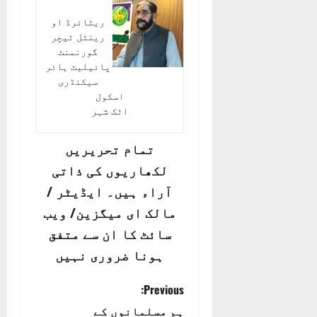
ریٹائرڈ او
رینٹل ٹیچر
گورنمنٹ
پائیلیٹ ہائر
سیکنڈری
اسکول
اٹک شہر
تمام تحریریں
لکھاریوں کی ذاتی
آراء ہیں۔ ایڈیٹر /
مالک ای میگزین/ ویب
سائٹ کا ان سے متفق
ہونا ضروری نہیں
P
Previous:
ہم مسلمانوں کے