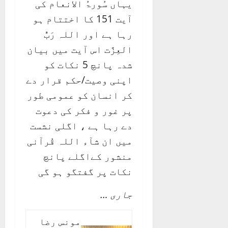
یہاں سُورۃُ الانعام کی
آیت 151 کا اختتام ہو
رہا ہے اور اللہ رَبُّ
العِزَّت اس آیت میں بیان
شدہ پانچ 5 نکات کو
اپنی وصیت/حکم قرار دے
کر انسان کو عمومی طور
پر غور و فکر کی دعوت
دے رہا ہے ، اگلی نشست
میں ان شآء اللہ قُرآنی
منشور کےاگلے پانچ
نکات پر گفتگو ہو گی
جاری …
مونس رضا