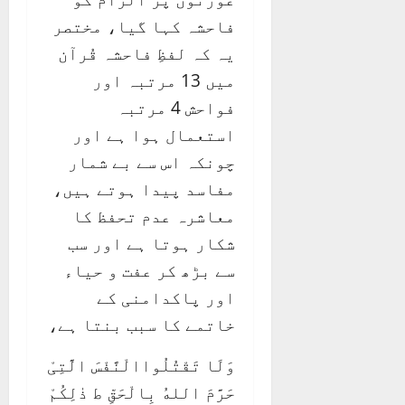
فاحشہ کہا گیا، مختصر
یہ کہ لفظِ فاحشہ قُرآن
میں 13 مرتبہ اور
فواحش 4 مرتبہ
استعمال ہوا ہے اور
چونکہ اس سے بے شمار
مفاسد پیدا ہوتے ہیں،
معاشرہ عدم تحفظ کا
شکار ہوتا ہے اور سب
سے بڑھ کر عفت و حیاء
اور پاکدامنی کے
خاتمے کا سبب بنتا ہے،
وَلَا تَقْتُلُواالْنَّفْسَ الَّتِیْ
حَرَّمَ اللهُ بِالْحَقِّ ط ذٰلِكُمْ