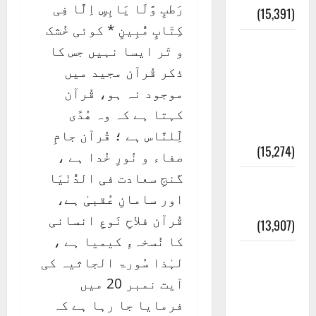
رَطبٍ وَّلَا یَابِسٍ اِلَّا فِی
(15,391)
کِتَابٍ مُّبِینٍ * کوئی خُشک
معلومات
و تَر ایسا نہیں جس کا
مسجدِ
ذکر قُرآن مجید میں
نبوی و
موجود نہ ہو، قُرآن
روضئہ
کہتا ہے کہ وہ ھُدًی
رسول ﷺ
لِّلنَّاس ہے ؛ قُرآن جامِ
(15,274)
صفاء و نُورِ خُدا ہے ،
گنجِ سعادت فی الدُّنْيَا
کالا چٹا
اور سامانِ عُقبیٰ ہے،
پہاڑ
قُرآن فلاحِ نَوعِ انسانی
(13,907)
کا نُسخہءِ کیمیا ہے ،
رئیس
لہٰذا سُورۃ الجاثیہ کی
خانہ –
آیت نمبر 20 میں
کیمبل
فرمایا جا رہا ہے کہ