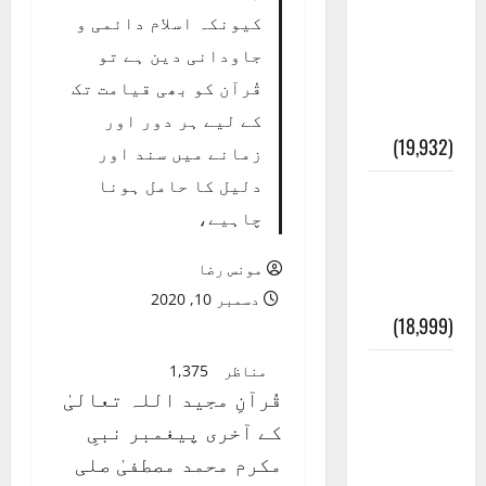
عدل و
کیونکہ اسلام دائمی و
انصاف
جاودانی دین ہے تو
قُرآن کی
قُرآن کو بھی قیامت تک
رُو سے
کے لیے ہر دور اور
(19,932)
زمانے میں سند اور
دلیل کا حامل ہونا
بنی
چاہیے،
اسرائیل
کی
مونس رضا
کہانی
دسمبر 10, 2020
(18,999)
فرعون
مناظر
1,375
قُرآنِ مجید اللہ تعالیٰ
کی
کے آخری پیغمبر نبیِ
کہانی (
مکرم محمد مصطفیٰ صلی
Pharaoh )