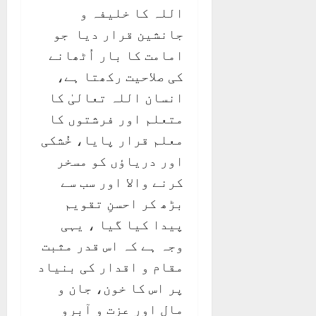
اللہ کا خلیفہ و
جانشین قرار دیا جو
امامت کا بار اُٹھانے
کی صلاحیت رکھتا ہے،
انسان اللہ تعالیٰ کا
متعلم اور فرشتوں کا
معلم قرار پایا، خُشکی
اور دریاؤں کو مسخر
کرنے والا اور سب سے
بڑھ کر احسنِ تقویم
پیدا کیا گیا ، یہی
وجہ ہے کہ اس قدر مثبت
مقام و اقدار کی بنیاد
پر اس کا خون، جان و
مال اور عزت و آبرو