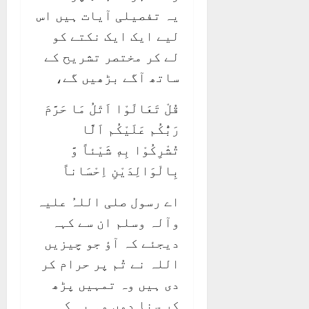
یہ تفصیلی آیات ہیں اس
لیے ایک ایک نکتے کو
لے کر مختصر تشریح کے
ساتھ آگے بڑھیں گے،
قُلْ تَعَالَوْا اَتْلُ مَا حَرَّمَ
رَبُّكُم عَلَيْكُم اَلَّا
تُشْرِكُوْا بِهٖ شَيْئاً وَّ
بِالْوَالِدَيْنِ اِحْسَاناً
اے رسول صلی اللہُ علیہ
وآلہ وسلم ان سے کہہ
دیجئے کہ آؤ جو چیزیں
اللہ نے تُم پر حرام کر
دی ہیں وہ تمہیں پڑھ
کر سنا دوں وہ یہ کہ