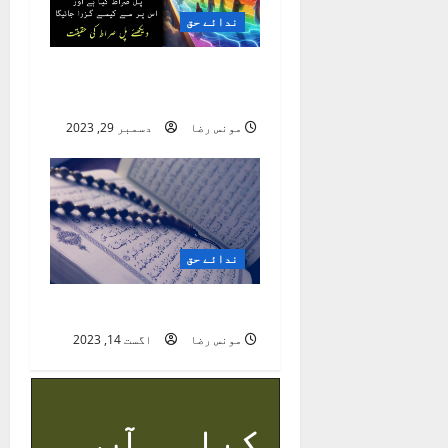
o
ندائے حق
n
پُل صراط کی حقیقت کیا
ہے؟
مونس رضا
دسمبر 29, 2023
ندائے حق
آزادی قُرآن کی رو سے
مونس رضا
اگست 14, 2023
کیا آپ