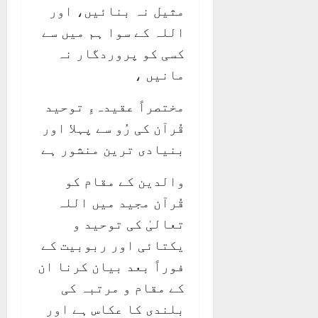
مثیل نہ بنائیں، اور
اللہ کے سوا ہم میں سے
کسی کو پروردگار نہ
مانیں ،
مختصراً عقیدہءِ توحید
قُرآن کی رُو سے پہلا اور
بنیادی ترین منشور ہے
والدین کے مقام کو
قُرآن مجید میں اللہ
تعالیٰ کی توحید و
یکتائی اور ربوبیت کے
فوراً بعد بیان کرنا ان
کے مقام و مرتبہ کی
بلندی کا عکاس ہے اور