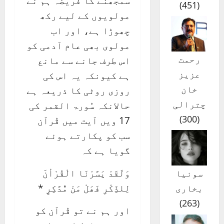
سمجھنے کا فریضہ ہم نے
)
451
(
مولویوں کے لیے رکھ
چھوڑا ہے، اور اب
مولوی بھی عام آدمی کو
رحمت
اس طرف جانے سے مانع
عزیز
ہے کیونکہ یہ اس کی
خان
روزی روٹی کا ذریعہ ہے
چترالی
حالانکہ سُورۃ القمر کی
)
300
(
17 ویں آیت میں قُرآن
سب کو پکارتے ہوئے
گویا ہے کہ
وَلَقَدْ يَسَّرْنَا الْقُرْأنَ
سونیا
لِلذِّكْرِ فَھَلْ مَنْ مُّدَّكِرٍ *
بخاری
)
263
(
اور ہم نے تو قُرآن کو