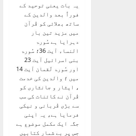
یہ بات یعنی توحید کے
فوراً بعد والدین کے
ساتھ بھلائی کو قُرآن
میں مزید تین بار
دہرایا ہے سُورۃ
النساء آیت 36؛ سُورۃ
بنی اسرائیل آیت 23
اور سُورۃ لَقمان آیت 14
میں ؛ والدین کی خدمت
، ایثار و جانثاری کو
قُرآن نے کائنات کی سب
سے بڑی قُربانی و نیکی
فرمایا ہے، یہ اپنی
جگہ ایک مکمل موضوع ہے
جس پر بے شمار کتابیں