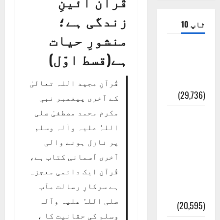
قُرآن آئینِ
زندگی ہے؛
ٹاپ 10
منشورِ حیات
ضلع اٹک
ہے(قسط اوّل)
کی وجہ
تسمیہ
قُرآنِ مجید اللہ تعالیٰ
(29,736)
کے آخری پیغمبر نبیِ
مکرم محمد مصطفیٰ صلی
اَھلاً وَ
اللہُ علیہ وآلہ وسلم
سَھلاً
پر نازل ہونے والی
مَرحَباً
آخری آسمانی کتاب ہے،
بِکُم یَا
قُرآن ایک دائمی معجزہ
رَمَضَانَ
ہے سرکارِ رسالت مآب
الکَرِیم
صلی اللہُ علیہ وآلہ
(20,595)
وسلم کی حقانیت کا ،