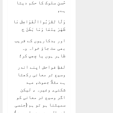
حُسنِ سلوک کا حکم دیتا
ہے،
وَلَا تَقْرَبُواالْفَوَاحِشَ مَا
ظَهَرَ مِنْھَا وَمَا بَطَنَ ج
اور بدکاریوں کے قریب
بھی مت جاؤ خواہ وہ
ظاہر ہوں یا چھپ کر؛
لفظِ فواحش اپنے اندر
وسیع تر معانی رکھتا
ہے مثلاً جھوٹ، عہد
شکنی، وغیرہ ، لیکن
اگر وسیع تر معانی کو
سمیٹنا ہو تو ہم (جنسی
اعمال میں بے راہ روی)