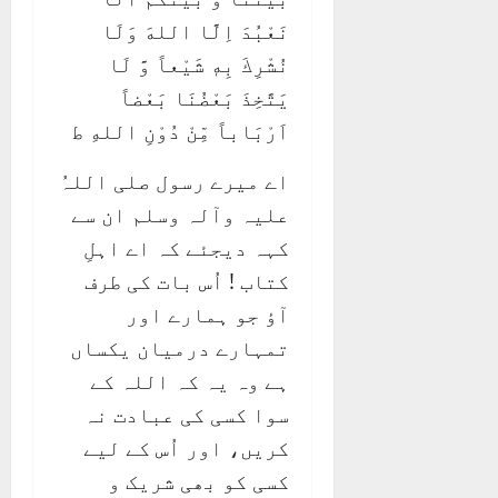
نَعْبُدَ اِلَّا اللهَ وَلَا
نُشْرِكَ بِهٖ شَيْعاً وَّ لَا
يَتَّخِذَ بَعْضُنَا بَعْضاً
اَرْبَاباً مِّنْ دُوْنِ اللهِ ط
اے میرے رسول صلی اللہُ
علیہ وآلہ وسلم ان سے
کہہ دیجئے کہ اے اہلِ
کتاب ! اُس بات کی طرف
آؤ جو ہمارے اور
تمہارے درمیان یکساں
ہے وہ یہ کہ اللہ کے
سوا کسی کی عبادت نہ
کریں، اور اُس کے لیے
کسی کو بھی شریک و