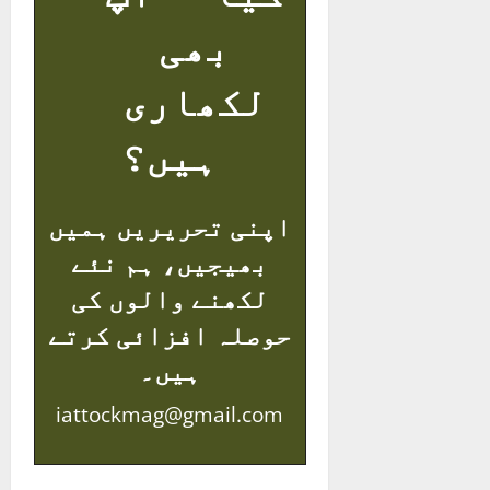
بھی
لکھاری
ہیں؟
اپنی تحریریں ہمیں
بھیجیں، ہم نئے
لکھنے والوں کی
حوصلہ افزائی کرتے
ہیں۔
iattockmag@gmail.com