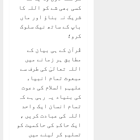
کسی بھی شے کو اللہ کا
شریک نہ بناؤ اور ماں
باپ کے ساتھ نیک سلوک
کرو؛
قُرآن کے ہی بیان کے
مطابق ہر زمانے میں
اللہ تعالیٰ کی طرف سے
مبعوث تمام انبیاء
علیہم السلام کی دعوت
کی بنیاد یہ رہی ہے کہ
تمام انسان ایک واحد
اللہ کی عبادت کریں ،
ایک حاکم کی حاکمیت کو
تسلیم کر لینے میں