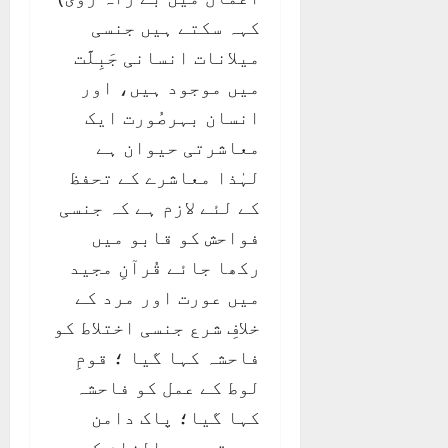
کہہ سکتے ہیں جنسی
میلانات انسانی جَبِلَّت
میں موجود ہیں، اور
انسان بہرصُورت ایک
معاشرتی حیوان ہے
لہٰذا معاشرے کے تحفظ
کے لئے لازم ہے کہ جنسی
فواحش کو قابو میں
رکھا جائے قُرآنِ مجید
میں عورت اور مرد کے
خلافِ شرع جنسی اختلاط کو
فاحشہ کہا گیا ؛ قومِ
لوط کے عمل کو فاحشہ
کہا گیا؛ پاک دامن
عورتوں پر الزام کو