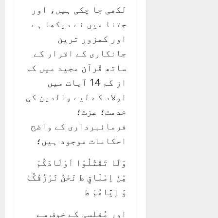
لکھی جا چکی ہیں، اور
جتنا میں نے دیکھا ہے
اور کمزور ترین
جانکاری کے اقرار کے
ساتھ قُرآن مجید میں کم
از کم 14 آیات میں
اولاد کے لیے والدین کی
خدمت؛ عزت؛
فرمانبرداری کے واضح
احکامات موجود ہیں؛
وَلَا تَقْتُلُوْا اَوْلَادَكُمْ
مِّنْ اِمْلَاقٍ ط نَحْنُ نَرْزُقُكُمْ
وَ اِيَّاھُمْ ط
اور مُفلسی کے خوف سے