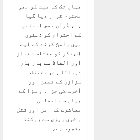
یہاں تک کہ میت کو بھی
محترم قرار دیا گیا
ہے، قُرآن نفسِ انسانی
کے احترام کو ذہنوں
میں راسخ کرنے کے لیے
اس ذکر کو مختلف انداز
اور الفاظ سے بار بار
دہراتا ہے، مختلف
سزاؤں کے تعین اور
آخرت کی جزاء و سزا کے
بیان سے انسانی
معاشرے کا امن اور قتل
و خون ریزی سے روکنا
مقصود ہے،