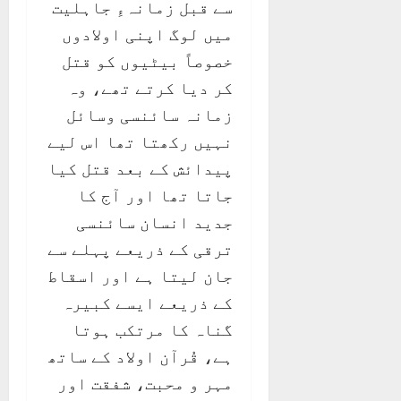
سے قبل زمانہءِ جاہلیت
میں لوگ اپنی اولادوں
خصوصاً بیٹیوں کو قتل
کر دیا کرتے تھے، وہ
زمانہ سائنسی وسائل
نہیں رکھتا تھا اس لیے
پیدائش کے بعد قتل کیا
جاتا تھا اور آج کا
جدید انسان سائنسی
ترقی کے ذریعے پہلے سے
جان لیتا ہے اور اسقاط
کے ذریعے ایسے کبیرہ
گناہ کا مرتکب ہوتا
ہے، قُرآن اولاد کے ساتھ
مہر و محبت، شفقت اور