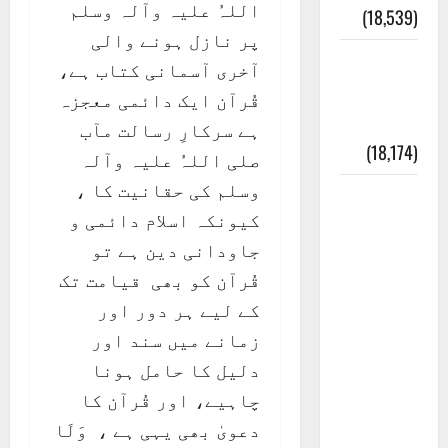
اللہُ علیہ وآلہ وسلم
(18,539)
پر نازل ہونے والی
ایک اور
آخری آسمانی کتاب ہے،
کتاب کی
قُرآن ایک دائمی معجزہ
چوری
ہے سرکارِ رسالت مآب
(18,174)
صلی اللہُ علیہ وآلہ
وسلم کی حقانیت کا ،
أھلًا و
کیونکہ اسلام دائمی و
سہلًا
جاودانی دین ہے تو
اور
قُرآن کو بھی قیامت تک
مرحبا
کے لیے ہر دور اور
:معنی
زمانے میں سند اور
اور
دلیل کا حامل ہونا
ثقافتی
چاہیے، اور قُرآن کا
و مذہبی
دعویٰ بھی یہی ہے ، وَلَا
تاریخ