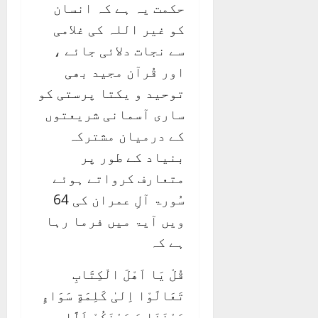
حکمت یہ ہے کہ انسان
کو غیر اللہ کی غلامی
سے نجات دلائی جائے ،
اور قُرآن مجید بھی
توحید و یکتا پرستی کو
ساری آسمانی شریعتوں
کے درمیان مشترکہ
بنیاد کے طور پر
متعارف کرواتے ہوئے
سُورۃ آلِ عمران کی 64
ویں آیۃ میں فرما رہا
ہے کہ
قُلْ يَا اَھْلَ الْكِتَابِ
تَعَالَوْا اِلیٰ كَلِمَةٍ سَوَاءٍ
بَيْنَنَا وَ بَيْنَكُمْ اَلَّا