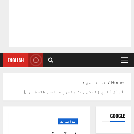
ENGLISH
Primary
Menu
Home
ندائے حق
قُرآن آئینِ زندگی ہے؛ منشورِ حیات ہے(قسط اوّل)
GOOGLE
ندائے حق