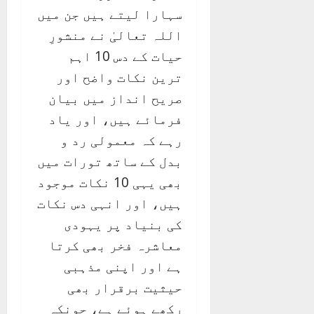
سہارا لیتے ہیں جن میں
اللہ تعالیٰ نے منشورِ
حیات کے دس 10 اہم
ترین نکات واضح اور
صریح انداز میں بیان
فرمائے ہیں، اور یاد
رہے کہ معمولی رد و
بدل کے ساتھ تورات میں
بھی یہی 10 نکات موجود
ہیں، اور انہی دس نکات
کی بنیاد پر یہودی
معاشرہ فخر بھی کرتا
ہے اور اپنی مذہبی
حیثیت برقرار بھی
رکھے ہوئے ہے، چونکہ