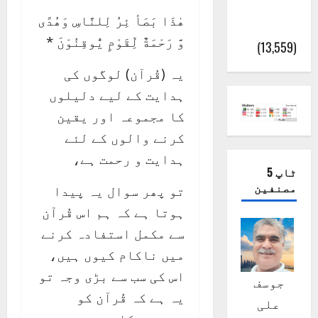
پور
ھٰذَا بَصَأ ئِرُ لِلنَّاسِ وَھُدًی
(اٹک)
وَّ رَحْمَةٌ لِّقَوْمٍ يُّوقِنُوْنَ *
(13,559)
یہ (قُرآن) لوگوں کی
ہدایت کے لیے دلیلوں
کا مجموعہ اور یقین
کرنے والوں کے لئے
ہدایت و رحمت ہے،
ٹاپ 5
مصنفین
تو پھر سوال یہ پیدا
ہوتا ہے کہ ہم اس قُرآن
سے مکمل استفادہ کرنے
میں ناکام کیوں ہیں،
اس کی سب سے بڑی وجہ تو
جوسف
یہ ہے کہ قُرآن کو
علی