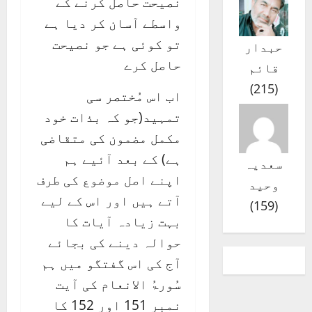
نصیحت حاصل کرنے کے
واسطے آسان کر دیا ہے
تو کوئی ہے جو نصیحت
حبدار
حاصل کرے
قائم
)
215
(
اب اس مُختصر سی
تمہید(جو کہ بذات خود
مکمل مضمون کی متقاضی
ہے) کے بعد آئیے ہم
سعدیہ
اپنے اصل موضوع کی طرف
وحید
آتے ہیں اور اس کے لیے
)
159
(
بہت زیادہ آیات کا
حوالہ دینے کی بجائے
آج کی اس گفتگو میں ہم
سُورۃُ الانعام کی آیت
نمبر 151 اور 152 کا