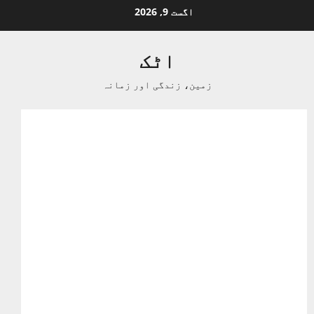
Ski
اگست 9, 2026
t
conten
اٹک
زمین، زندگی اور زمانہ