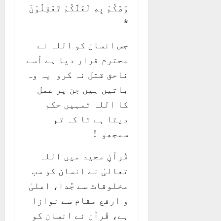
وَصّٰكُمْ بِهٖ لَعَلَّكُمْ تَعْقِلُوْنَ
*
جس انسان کو اللہ نے
محترم قرار دیا ہے اُسے
ناحق قتل نہ کرو یہ وہ
باتیں ہیں جن پر عمل
کا اللہ تمہیں حکم
دیتا ہے تا کہ تم
سمجھو !
قُرآنِ مجید میں اللہ
تعالیٰ نے انسان کو سب
مخلوقات سے جُدا، اعلیٰ
و ارفع مقام سے نوازا
ہے، قُرآن نے انسان کو