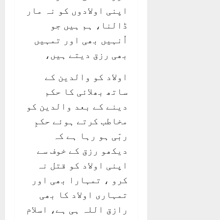
اپنی اولادوں کو نہ مار
ڈالنا، ہم ہیں جو
اُنہیں بھی اور تمہیں
بھی رزق دیتے ہیں،
اولاد کو والدین کے
ساتھ بھلائی کا حکم
دینے کے بعد والدین کو
مخاطب کرتے ہوئے حکمِ
ربّی ہو رہا ہے کہ
دیکھو رزق کے خوف سے
اپنی اولاد کو قتل نہ
کرو ، تمہارا بھی اور
تمہاری اولاد کا بھی
رازق اللہ ہی ہے، اسلام