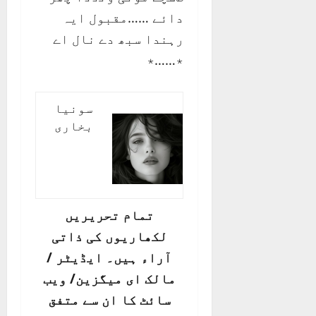
دائے ……مقبول ایہ
رہندا سبھ دے نال اے
٭……٭
سونیا
بخاری
تمام تحریریں
لکھاریوں کی ذاتی
آراء ہیں۔ ایڈیٹر /
مالک ای میگزین/ ویب
سائٹ کا ان سے متفق