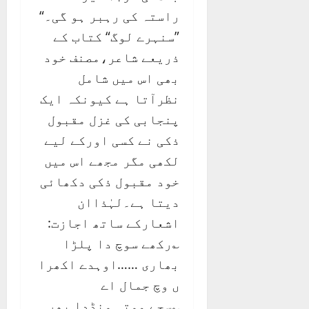
راستہ کی رہبر ہو گی۔“
”سنہرے لوگ“ کتاب کے
ذریعے شاعر،مصنف خود
بھی اس میں شامل
نظرآتا ہے کیونکہ ایک
پنجابی کی غزل مقبول
ذکی نے کسی اورکے لیے
لکھی مگر مجھے اس میں
خود مقبول ذکی دکھائی
دیتا ہے۔لہٰذاان
اشعارکے ساتھ اجازت:
؎رکھے سوچ دا پلڑا
بھاری ……اوہدے اکھرا
ں وچ جمال اے
؎سچے موتی ونڈدا پھر