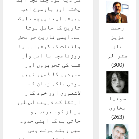
پختہ اور بارسوخ ادب
ہمیشہ اپنے پیچھے ایک
تاریخ کا حامل ہوتا
رحمت
ہے۔ایسی تاریخ جو محض
عزیز
واقعات کو گوشوارہ یا
خان
روزنامچہ یا ایں وآں
چترالی
قسم کی تحریروں اور
)
300
(
مسودوں کا ڈھیر نہیں
ہوتی بلکہ زبان کے
لاشعوری اور خود کار
سونیا
ارتقا کے ذریعے اس طور
بخاری
پر از کود مرتب ہو
)
263
(
جاتی ہے کہ اپنی حدود
میں رہتے ہوئے بھی