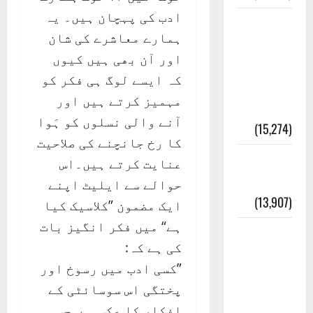
ادب کی پہچان ہیں۔ یہ
معلومات
ہمارے معاشرے کی شان
مسجدِ
اور آن بھی ہیں کیوں
نبوی و
کہ ایسے لوگ ہی فکر کو
روضئہ
مہمیز کرتے ہیں اور
رسول ﷺ
آنے والی نسلوں کو ہَوا
(15,274)
کا رخ جانچنے کی صلاحیت
کالا چٹا
عنایت کرتے ہیں۔اس
پہاڑ
حوالے سے ایلیٹ اپنے
(13,907)
ایک مضمون ”کلاسیک کیا
ہے“ میں فکر انگیز بات
رئیس
کی ہے کہ:
خانہ –
”کسی ادب میں رسوخ اور
کیمبل
پختگی اس سوسائٹی کے
پور
افکار کا عکس ہے۔جس