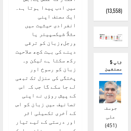
(اٹک)
میں ادب پیدا ہوتا ہے۔
(13,558)
ایک مصنف اپنی
انفرادی حیثیت میں
مثلاً شیکسپیئر یا
ورجل،زبان کو ترقی
دینے کی بہت کچھ صلاحیت
رکھ سکتا ہے لیکن وہ
ٹاپ 5
مصنفین
زبان کو رسوخ اور
پختگی کی منزل تک تبھی
لے جا سکے گا جب کہ اس
کے پیش روؤں نے اپنی
تصانیف میں زبان کو اس
جوسف
کے آخری تکمیلی اثر
علی
اور درستی کے لیے تیار
)
451
(
کر دیا ہو۔ چنانچہ ایک