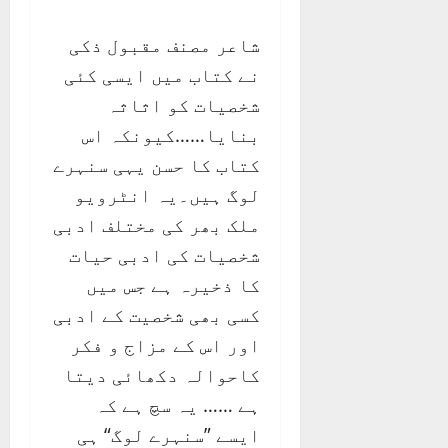
شاعر مصنف مقبول ذکی
نے کتاب میں ایسی کئی
شخصیات کو اثاثہ
بنایا……کیونکہ اس
کتاب کا حسن یہی سنہرے
لوگ ہیں۔یہ انٹرویو
ملک بھر کی مختلف ادبی
شخصیات کی ادبی حیات
کا ذخیرہ ہے جس میں
کسی بھی شخصیت کے ادبی
اور اس کے مزاج و فکر
کاحوالہ دکھائی دیتا
ہے …… یہ سچ ہے کہ
ایسے ”سنہرے لوگ“ ہی