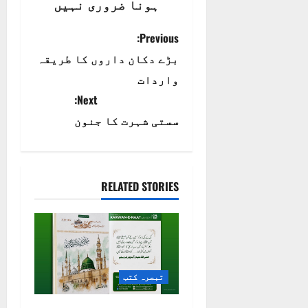
ہونا ضروری نہیں
P
Previous:
بڑے دکان داروں کا طریقہ
o
واردات
s
Next:
t
سستی شہرت کا جنون
n
a
RELATED STORIES
v
i
g
تبصرہ کتب
a