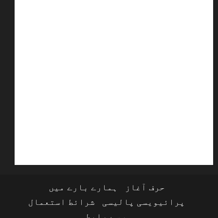
حرف آغاز
ہمارے بارے میں
پرائیویسی پالیسی
شرائط استعمال
ہم سے رابطہ