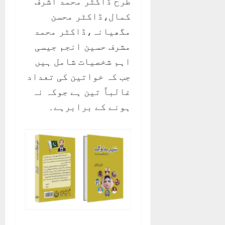
طرح ڈاکٹر محمد اشرف
کمال،ڈاکٹر محسن
مگھیانہ،ڈاکٹر محمد
مشرف حسین انجم جیسی
اہم شخصیات شامل ہیں
جب کہ خواتین کی تعداد
غالباً تین ہے جوکہ نہ
ہونے کے برابرہے۔