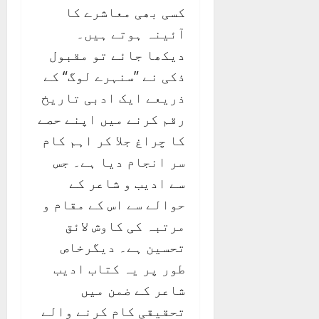
کسی بھی معاشرے کا
آئینہ ہوتے ہیں۔
دیکھا جائے تو مقبول
ذکی نے ”سنہرے لوگ“ کے
ذریعے ایک ادبی تاریخ
رقم کرنے میں اپنے حصے
کا چراغ جلا کر اہم کام
سر انجام دیا ہے۔ جس
سے ادیب و شاعر کے
حوالے سے اس کے مقام و
مرتبہ کی کاوش لائق
تحسین ہے۔ دیگرخاص
طور پر یہ کتاب ادیب
شاعر کے ضمن میں
تحقیقی کام کرنے والے