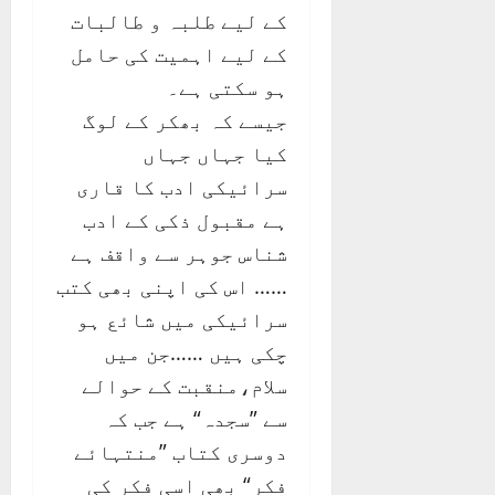
کے لیے طلبہ و طالبات
کے لیے اہمیت کی حامل
ہو سکتی ہے۔
جیسے کہ بھکر کے لوگ
کیا جہاں جہاں
سرائیکی ادب کا قاری
ہے مقبول ذکی کے ادب
شناس جوہر سے واقف ہے
…… اس کی اپنی بھی کتب
سرائیکی میں شائع ہو
چکی ہیں ……جن میں
سلام،منقبت کے حوالے
سے ”سجدہ“ ہے جب کہ
دوسری کتاب ”منتہائے
فکر“ بھی اسی فکر کی