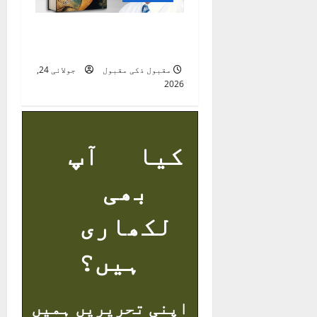
شہرِ وفا ( شعری مجموعہ
)
مقبول ذکی مقبول
جولائی 24,
2026
کیا آپ
بھی
لکھاری
ہیں؟
اپنی تحریریں ہمیں