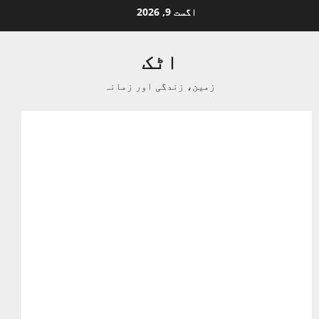
Ski
اگست 9, 2026
t
conten
اٹک
زمین، زندگی اور زمانہ