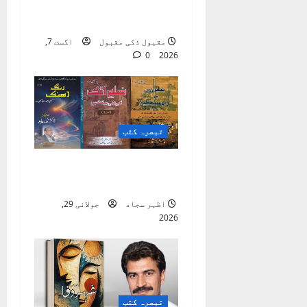
ماہنامہ ٫٫ کاروانِ
t
نعت ،، لاہور
i
مقبول ذکی مقبول
اگست 7,
0
2026
o
n
تبصرہ کتب
ضلع اٹک کی ادبی
بیٹھکیں
اظہر سجاد
جولائی 29,
2026
تبصرہ کتب