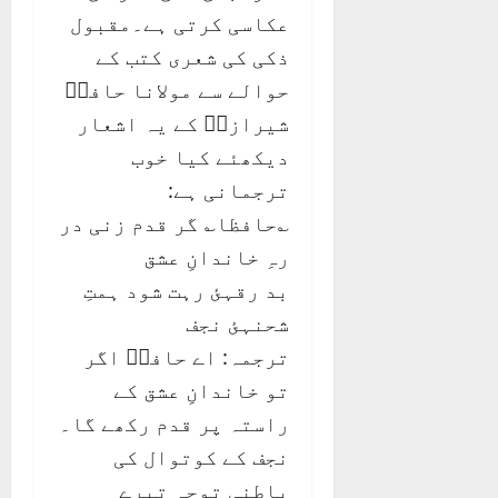
عکاسی کرتی ہے۔مقبول
ذکی کی شعری کتب کے
حوالے سے مولانا حافظؔ
شیرازیؒ کے یہ اشعار
دیکھئے کیا خوب
ترجمانی ہے:
؎حافظا؎ گر قدم زنی در
رہِ خاندانِ عشق
بد رقہئ رہت شود ہمتِ
شحنہئ نجف
ترجمہ: اے حافظؔ اگر
تو خاندانِ عشق کے
راستہ پر قدم رکھے گا۔
نجف کے کوتوال کی
باطنی توجہ تیرے