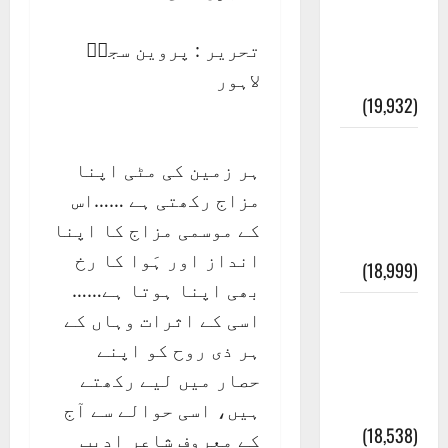
انصاف
قُرآن کی
تحریر : پروین سجلؔ
رُو سے
لاہور
(19,932)
بنی
ہر زمین کی مٹی اپنا
اسرائیل
مزاج رکھتی ہے ……اس
کی
کے موسمی مزاج کا اپنا
کہانی
انداز اور ہَوا کا رخ
(18,999)
بھی اپنا ہوتا ہے……
فرعون
اسی کے اثرات وہاں کے
کی
ہر ذی روح کو اپنے
کہانی (
حصار میں لیے رکھتے
Pharaoh )
ہیں، اسی حوالے سے آج
(18,538)
کے معروف شاعر ادیب