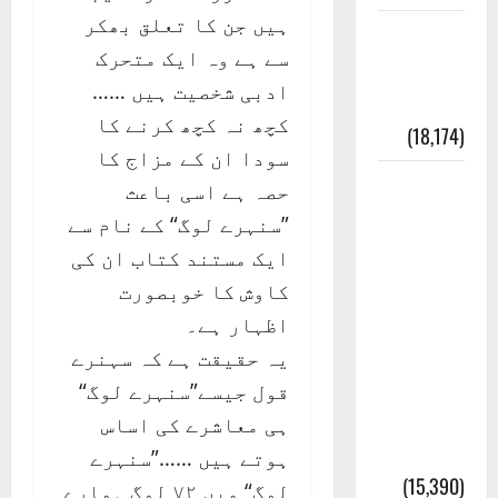
ہیں جن کا تعلق بھکر
ایک اور
سے ہے وہ ایک متحرک
کتاب کی
ادبی شخصیت ہیں ……
چوری
کچھ نہ کچھ کرنے کا
(18,174)
سودا ان کے مزاج کا
أھلًا و
حصہ ہے اسی باعث
سہلًا
”سنہرے لوگ“ کے نام سے
اور
ایک مستند کتاب ان کی
مرحبا
کاوش کا خوبصورت
:معنی
اظہار ہے۔
اور
یہ حقیقت ہے کہ سہنرے
ثقافتی
قول جیسے”سنہرے لوگ“
و مذہبی
ہی معاشرے کی اساس
تاریخ
ہوتے ہیں ……”سنہرے
(15,390)
لوگ“ میں ۷۲ لوگ ہمارے