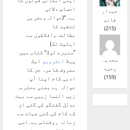
اپنی امکانی قوتوں کا
احساس دلاتی
حبدار
ہے۔“(حوالہ،مغربی
قائم
تنقید کا
)
215
(
مطالعہ،افلاطون سے
ایلیٹ تک)
”سنہرے لوگ“ کتاب میں
سعدیہ
پہلا
انٹرویو
ایک
وحید
معروف شاعرہ جن کا
)
159
(
ادبی کام اپنا آپ
حوالہ ہے یعنی محترمہ
زیب النسا زیبی سے بہت
مدلل گفتگو کی گئی ان
کے کام کی کئی جہات سے
زمانہ روشناس ہے۔اسی