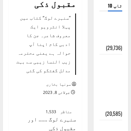
مقبول ذکی
ٹاپ 10
”سنہرے لوگ“ کتاب میں
ضلع اٹک
پہلا انٹرویو ایک
کی وجہ
معروف شاعرہ جن کا
تسمیہ
ادبی کام اپنا آپ
(29,736)
حوالہ ہے یعنی محترمہ
اَھلاً وَ
زیب النسا زیبی سے بہت
سَھلاً
مدلل گفتگو کی گئی
مَرحَباً
سونیا بخاری
بِکُم یَا
جولائی 8, 2023
رَمَضَانَ
الکَرِیم
مناظر
1,533
(20,585)
سنہرے لوگ …… اور
عدل و
مقبول ذکی