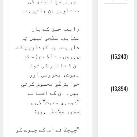
اور باطنِ انسان کی
دستاویز بن جاتی ہے۔
معلومات
مسجدِ
رابعہ حسن کے ہاں
نبوی و
مشاہدہ سطحی نہیں تِہ
روضئہ
دار ہے۔ وہ کرداروں کے
رسول ﷺ
چہروں سے آگے بڑھ کر
(15,243)
ان کے اندر کی ٹوٹ
کالا چٹا
پھوٹ، محرومی اور
پہاڑ
خواہش کو محسوس کرتی
(13,894)
ہیں۔ ان کے افسانے
"دوسری محبت” کی یہ
رئیس
سطور ملاحظہ ہوں:
خانہ –
کیمبل
"چیچک نے اس کے چہرے کو
پور