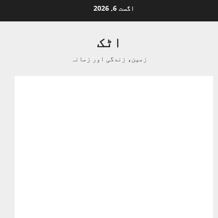
Ski
اگست 6, 2026
t
conten
اٹک
زمین، زندگی اور زمانہ