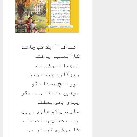
افسانہ "ایک کپ چائے
کا” تعلیم یافتہ
نوجوانوں کی بے
روزگاری جیسے زندہ
اور تلخ مسئلے کو
موضوع بناتا ہے۔ مگر
یہاں بھی مصنفہ
مایوسی کو حاوی نہیں
ہونے دیتیں۔ افسانے
کا مرکزی کردار جب