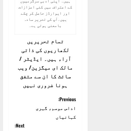
ہیں۔ اپنی ادبی سرگرمیوں
کے اعتراف میں کئی اعزازات
اور ایوارڈز حاصل کر چکے
ہیں۔آپ کی تحریر سادہ
بامعنی ہوتی ہے‌۔
تمام تحریریں
لکھاریوں کی ذاتی
آراء ہیں۔ ایڈیٹر /
مالک ای میگزین/ ویب
سائٹ کا ان سے متفق
ہونا ضروری نہیں
P
Previous:
اداس موسم، گہری
o
کہانیاں
s
Next: