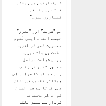
شریف لوگوں میں رشتہ
کرتے ہیں نہ کہ
کمہاروں میں۔”
تو "شریف” اور "معزز”
جیسے الفاظ اپنی لُغوی
معنویت کھو کر طنزیہ
علامت بن جاتے ہیں۔
یہاں شرافت دراصل
سماجی تکبر کی نِقاب
ہے۔ کمہار کا حوالہ اس
طبقاتی تقسیم کی نشان
دہی کرتا ہے جو انسان
کو اس کی محنت یا
کردار سے نہیں بلکہ