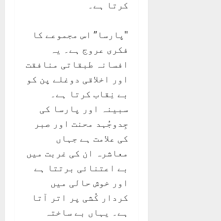
کرتا ہے۔
"پارسا” اس مجموعے کا
فکری عروج ہے۔ یہ
افسانہ طبقاتی منافقت
اور اخلاقی دوغلے پن کو
بے نِقاب کرتا ہے۔
سبینہ اور پارسا کی
جِدوجُہد محنت اور صبر
کی علامت ہے جہاں
معاشرہ ان کی غربت میں
بے اعتنائی برتتا ہے
اور خوش حالی میں
کردار کُشی پر اتر آتا
ہے۔ یہاں بے ساختہ