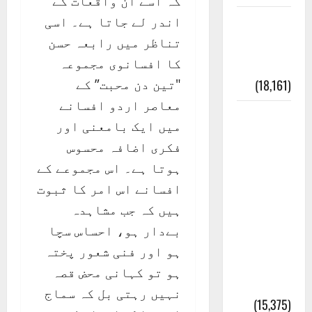
کہ اسے ان واقعات کے
اندر لے جاتا ہے۔ اسی
ایک اور
تناظر میں رابعہ حسن
کتاب کی
کا افسانوی مجموعہ
چوری
"تین دن محبت” کے
(18,161)
معاصر اردو افسانے
أھلًا و
میں ایک بامعنی اور
سہلًا
فکری اضافہ محسوس
اور
ہوتا ہے۔ اس مجموعے کے
مرحبا
افسانے اس امر کا ثبوت
:معنی
ہیں کہ جب مشاہدہ
اور
بےدار ہو، احساس سچا
ثقافتی
ہو اور فنی شعور پختہ
و مذہبی
ہو تو کہانی محض قصہ
تاریخ
نہیں رہتی بل کہ سماج
(15,375)