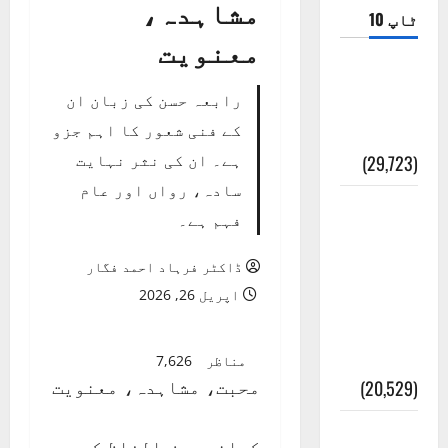
مشاہدہ،
ٹاپ 10
معنویت
ضلع اٹک
رابعہ حسن کی زبان ان
کی وجہ
کے فنی شعور کا اہم جزو
تسمیہ
ہے۔ ان کی نثر نہایت
(29,723)
سادہ، رواں اور عام
اَھلاً وَ
فہم ہے۔
سَھلاً
مَرحَباً
ڈاکٹر فرہاد احمد فگار
بِکُم یَا
اپریل 26, 2026
رَمَضَانَ
الکَرِیم
مناظر
7,626
محبت، مشاہدہ، معنویت
(20,529)
عدل و
کہانی محض الفاظ کی