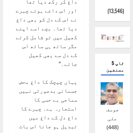
داغ کر رکھ دیا تھا
(اٹک)
اور اس داغے ہوئے چہرے
(13,546)
نے اس کے دل کو بھی داغ
دیا تھا۔ بچے اسے اپنے
کھیل میں تو شامل کرتے
مگر ساتھ ہی ساتھ اس
کے دل سے بھی کھیل
ٹاپ 5
جاتے۔”
مصنفین
یہاں چیچک کا داغ محض
جسمانی بدصورتی نہیں
سماجی بے حسی کا
استعارہ ہے۔ چہرے کا
جوسف
داغ دل کے داغ میں
علی
تبدیل ہو جانا اس بات
)
448
(