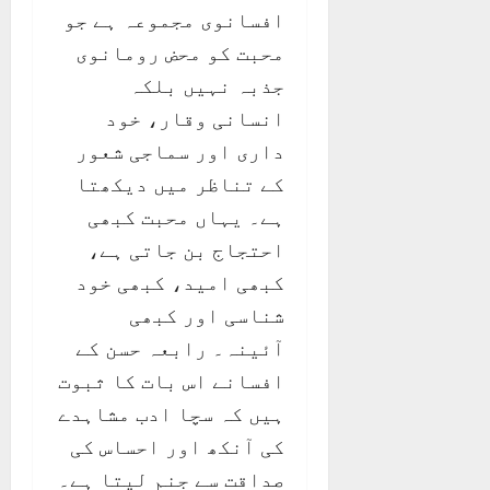
افسانوی مجموعہ ہے جو
محبت کو محض رومانوی
جذبہ نہیں بلکہ
انسانی وقار، خود
داری اور سماجی شعور
کے تناظر میں دیکھتا
ہے۔ یہاں محبت کبھی
احتجاج بن جاتی ہے،
کبھی امید، کبھی خود
شناسی اور کبھی
آئینہ۔ رابعہ حسن کے
افسانے اس بات کا ثبوت
ہیں کہ سچا ادب مشاہدے
کی آنکھ اور احساس کی
صداقت سے جنم لیتا ہے۔