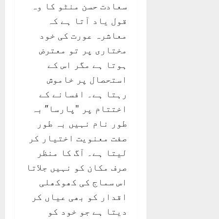
سعادت حسن منٹو کا وہ
قول یاد آتا ہے کہ
معاشرہ عورت کی خود
مختاری پر تو معترض
ہوتا ہے مگر اس کے
استحصال پر خاموش
رہتا ہے۔ افسانے کے
اختتام پر "پارسا” بہ
طور نام نہیں بہ طور
صفت معنویت اختیار کر
لیتا ہے۔ آگ کا منظر
صرف مکان کو نہیں جلاتا
اس سماج کی کھوکھلی
اقدار کو بھی عیاں کر
دیتا ہے جو خود کو