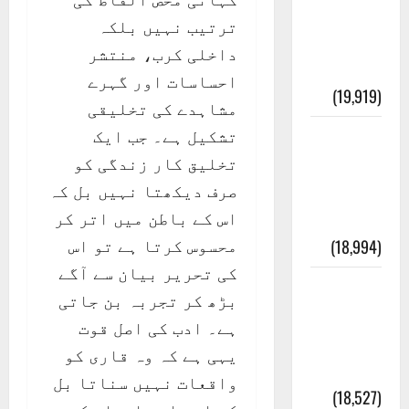
انصاف
ترتیب نہیں بلکہ
قُرآن کی
داخلی کرب، منتشر
رُو سے
احساسات اور گہرے
(19,919)
مشاہدے کی تخلیقی
تشکیل ہے۔ جب ایک
بنی
تخلیق کار زندگی کو
اسرائیل
صرف دیکھتا نہیں بل کہ
کی
اس کے باطن میں اتر کر
کہانی
محسوس کرتا ہے تو اس
(18,994)
کی تحریر بیان سے آگے
فرعون
بڑھ کر تجربہ بن جاتی
کی
ہے۔ ادب کی اصل قوت
کہانی (
یہی ہے کہ وہ قاری کو
Pharaoh )
واقعات نہیں سناتا بل
(18,527)