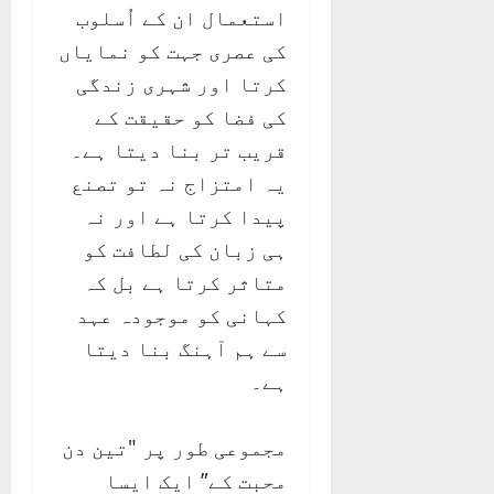
استعمال ان کے اُسلوب
کی عصری جہت کو نمایاں
کرتا اور شہری زندگی
کی فضا کو حقیقت کے
قریب تر بنا دیتا ہے۔
یہ امتزاج نہ تو تصنع
پیدا کرتا ہے اور نہ
ہی زبان کی لطافت کو
متاثر کرتا ہے بل کہ
کہانی کو موجودہ عہد
سے ہم آہنگ بنا دیتا
ہے۔
مجموعی طور پر "تین دن
محبت کے” ایک ایسا