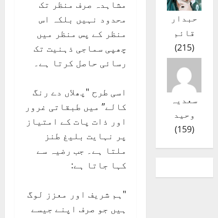
مشاہدہ صرف منظر تک
حبدار
محدود نہیں بلکہ اس
قائم
منظر کے پس منظر میں
)
215
(
چھپی سماجی ذہنیت تک
رسائی حاصل کرتا ہے۔
اسی طرح "پھلاں دے رنگ
سعدیہ
کالے” میں طبقاتی غرور
وحید
اور ذات پات کے امتیاز
)
159
(
پر نہایت بلیغ طنز
ملتا ہے۔ جب رضیہ سے
کہا جاتا ہے:
"ہم شریف اور معزز لوگ
ہیں جو صرف اپنے جیسے