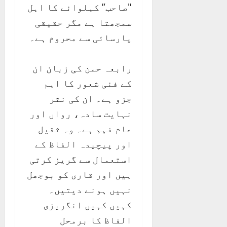
"صاحب” کہلوانے کا اہل
سمجھتا ہے مگر حقیقی
پارسائی سے محروم ہے۔
رابعہ حسن کی زبان ان
کے فنی شعور کا اہم
جزو ہے۔ ان کی نثر
نہایت سادہ، رواں اور
عام فہم ہے۔ وہ ثقیل
اور پیچیدہ الفاظ کے
استعمال سے گریز کرتی
ہیں اور قاری کو بوجھل
نہیں ہونے دیتیں۔
کہیں کہیں انگریزی
الفاظ کا برمحل