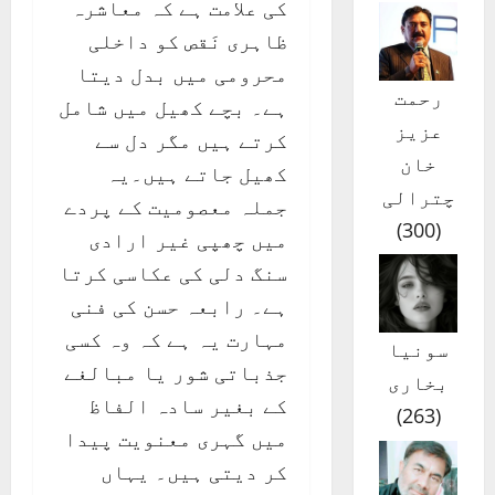
کی علامت ہے کہ معاشرہ
ظاہری نَقص کو داخلی
محرومی میں بدل دیتا
رحمت
ہے۔ بچے کھیل میں شامل
عزیز
کرتے ہیں مگر دل سے
خان
کھیل جاتے ہیں۔یہ
چترالی
جملہ معصومیت کے پردے
)
300
(
میں چھپی غیر ارادی
سنگ دلی کی عکاسی کرتا
ہے۔ رابعہ حسن کی فنی
مہارت یہ ہے کہ وہ کسی
سونیا
جذباتی شور یا مبالغے
بخاری
کے بغیر سادہ الفاظ
)
263
(
میں گہری معنویت پیدا
کر دیتی ہیں۔ یہاں