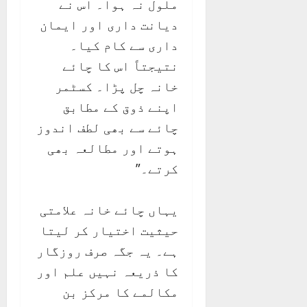
ملول نہ ہوا۔ اس نے
دیانت داری اور ایمان
داری سے کام کیا۔
نتیجتاً اس کا چائے
خانہ چل پڑا۔ کسٹمر
اپنے ذوق کے مطابق
چائے سے بھی لطف اندوز
ہوتے اور مطالعہ بھی
کرتے۔”
یہاں چائے خانہ علامتی
حیثیت اختیار کر لیتا
ہے۔ یہ جگہ صرف روزگار
کا ذریعہ نہیں علم اور
مکالمے کا مرکز بن