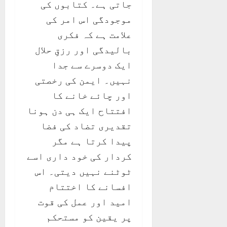
جاتی ہے۔ کتابوں کی
موجودگی اس امر کی
علامت ہے کہ فکری
بالیدگی اور رزقِ حلال
ایک دوسرے سے جدا
نہیں۔ ایمن کی رخصتی
اور چائے خانے کا
افتتاح ایک ہی دن ہونا
تقدیری تضاد کی فضا
پیدا کرتا ہے مگر
کردار کی خود داری اسے
ٹوٹنے نہیں دیتی۔ اس
افسانے کا اختتام
امید اور عمل کی قوت
پر یقین کو مستحکم