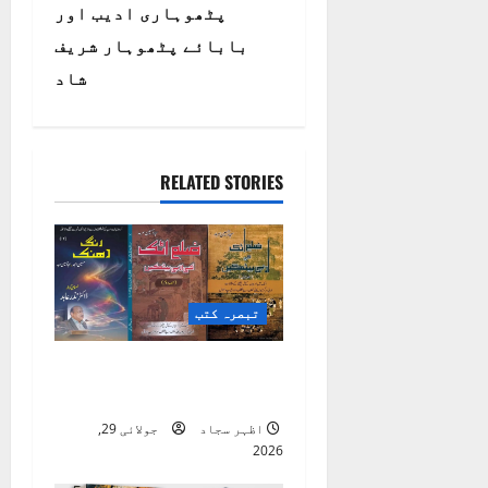
t
پٹھوہاری ادیب اور
بابائے پٹھوہار شریف
n
شاد
a
v
RELATED STORIES
i
g
a
تبصرہ کتب
t
ضلع اٹک کی ادبی
i
بیٹھکیں
o
اظہر سجاد
جولائی 29,
2026
n