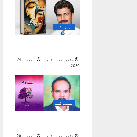
تبصرہ کتب
شہرِ وفا ( شعری مجموعہ
)
مقبول ذکی مقبول
جولائی 24,
2026
تبصرہ کتب
زندگی نامہ ( از قلم
انیل چوہان )
مقبول ذکی مقبول
جولائی 20,