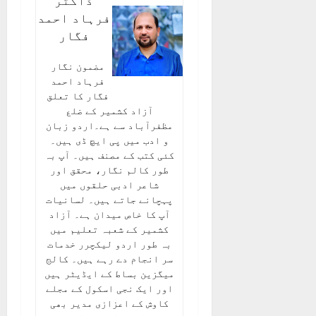
ڈاکٹر
فرہاد احمد
فگار
مضمون نگار
فرہاد احمد
فگار کا تعلق
آزاد کشمیر کے ضلع
مظفرآباد سے ہے۔اردو زبان
و ادب میں پی ایچ ڈی ہیں۔
کئی کتب کے مصنف ہیں۔ آپ بہ
طور کالم نگار، محقق اور
شاعر ادبی حلقوں میں
پہچانے جاتے ہیں۔ لسانیات
آپ کا خاص میدان ہے‌۔ آزاد
کشمیر کے شعبہ تعلیم میں
بہ طور اردو لیکچرر خدمات
سر انجام دے رہے ہیں‌‌۔ کالج
میگزین بساط کے ایڈیٹر ہیں
اور ایک نجی اسکول کے مجلے
کاوش کے اعزازی مدیر بھی