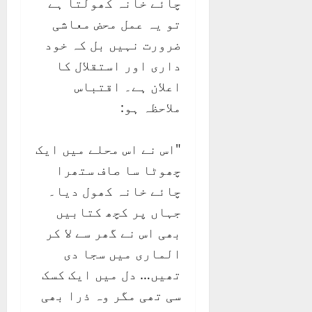
چائے خانہ کھولتا ہے
تو یہ عمل محض معاشی
ضرورت نہیں بل کہ خود
داری اور استقلال کا
اعلان ہے۔ اقتباس
ملاحظہ ہو:
"اس نے اس محلے میں ایک
چھوٹا سا صاف ستھرا
چائے خانہ کھول دیا۔
جہاں پر کچھ کتابیں
بھی اس نے گھر سے لا کر
الماری میں سجا دی
تھیں… دل میں ایک کسک
سی تھی مگر وہ ذرا بھی