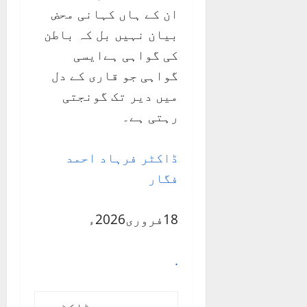
ان کے ہاں کہانی محض
بیان نہیں بل کہ باطن
کی گواہی ہےایسی
گواہی جو قاری کے دل
میں دیر تک گونجتی
رہتی ہے۔
ڈاکٹر فرہاد احمد
فگار
18فروری2026ء
.