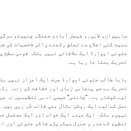
ساہیوال، لاہور، فیصل آباد، جھنگ، چنیوٹ، سرگو
سمیت کئی اضلاع سے تعلق رکھنے والی شخصیات کی شم
جتوئی ایوارڈ ایک علاقائی نہیں بلکہ قومی سطح پ
تحریک بنتا جا رہا ہے۔
بابا طالب جتوئی ایوارڈ صرف ایک اعزاز نہیں بل
تحریک ہے جو پنجابی زبان اور ثقافت کو زندہ رکھ
لیے کوشاں ہے۔ ”چاننی“ جیسی ادبی تنظیمیں نہ صرف
نسل کے لیے ایک روشن مثال بھی قائم کر رہی ہیں۔
نہیں، بلکہ ایک عہد، ایک خواب اور ایک مسلسل جد
تنظیم کے صدر و جنرل سیکریڑی شاکر جتوئی اور اع