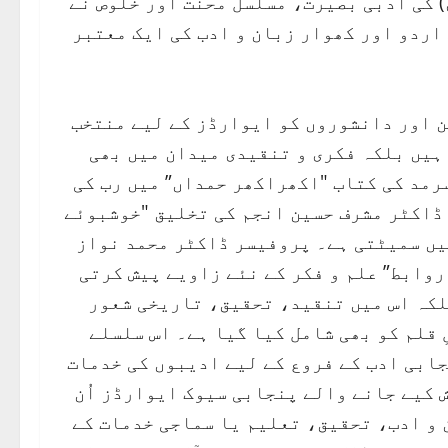
) کی ادبی بصیرت، مسلسل محنت اور خلوص نے
اردو اور کھوار زبان و ادب کی ایک معتبر
ن اور دانشوروں کو ایوارڈز کے لیے منتخب
 ہیں بلکہ فکری و تنقیدی میدان میں بھی
رمد کی کتاب "اکھراکھر حمداں” میں رب کی
 ڈاکٹر مشرف حسین انجم کی تخلیق "خوشبوئے
یں سمیٹتی ہے۔ پروفیسر ڈاکٹر محمد نواز
روابط” علم و فکر کے نئے زاویے پیش کرتی
لکہ اس میں تنقید، تحقیق، تاریخی شعور
 قلم کو بھی شامل کیا گیا ہے۔ اس سلسلے
جابی ادب کے فروع کے لیے ادیبوں کی خدمات
 کیے جانے والے پنجابی سیوک ایوارڈز اُن
 و ادب، تحقیق، تعلیم یا سماجی خدمات کے