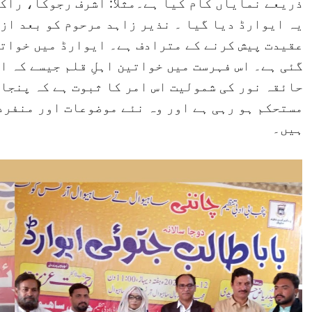
ذریعے نمایاں کام کیا ہے۔مثلاً: اشرف رجوکا، را
یہ ایوارڈ دیا گیا ۔ نذیر زاہد مرحوم کو بعد از 
عقیدت پیش کرنے کے مترادف ہے۔ ایوارڈ میں خوات
گئی ہے۔ اس فہرست میں خواتین اہلِ قلم جیسے کہ 
حائقہ نور کی شمولیت اس امر کا ثبوت ہے کہ پنجا
مستحکم ہو رہی ہے اور وہ نئے موضوعات اور منفرد
ہیں۔