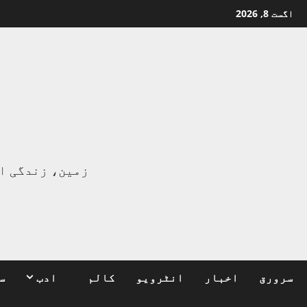
Ski
اگست 8, 2026
t
conten
ا
زمین، زندگی ا
سرورق
اخبار
انٹرویو
کالم
ادب
س