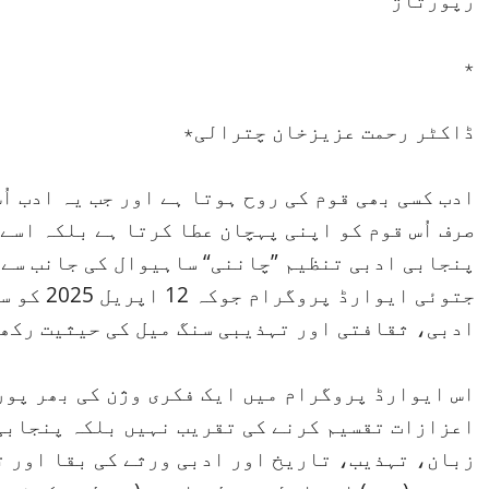
رپورتاژ
٭
ڈاکٹر رحمت عزیزخان چترالی٭
ادب کسی بھی قوم کی روح ہوتا ہے اور جب یہ ادب اُ
صرف اُس قوم کو اپنی پہچان عطا کرتا ہے بلکہ اسے
پنجابی ادبی تنظیم ”چاننی“ ساہیوال کی جانب سے م
جتوئی ایو
ادبی، ثقافتی اور تہذیبی سنگ میل کی حیثیت رکھ
اس ایوارڈ پروگرام میں ایک فکری وژن کی بھر پور
اعزازات تقسیم کرنے کی تقریب نہیں بلکہ پنجابی
زبان، تہذیب، تاریخ اور ادبی ورثے کی بقا اور ت