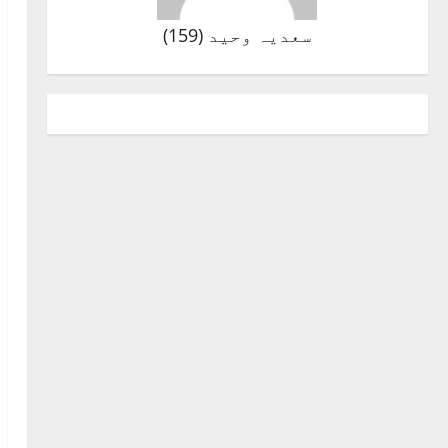
سعدیہ وحید
(
159
)