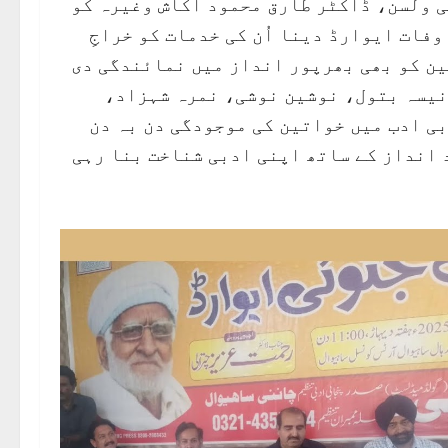
کی ولسن، ڈاکٹر طارق محمود آکاش وغیرہ کو
وفات ایوارڈ دینا اُن کی خدمات کو خراجِ
ین کو بھی بھرپور انداز میں نمائندگی دی
انیسہ بتول، نوشین نوشی، نمرہ شہزاد،
بی ادب میں خواتین کی موجودگی دن بہ دن
 انداز کے ساتھ اپنی ادبی شناخت بنا رہی