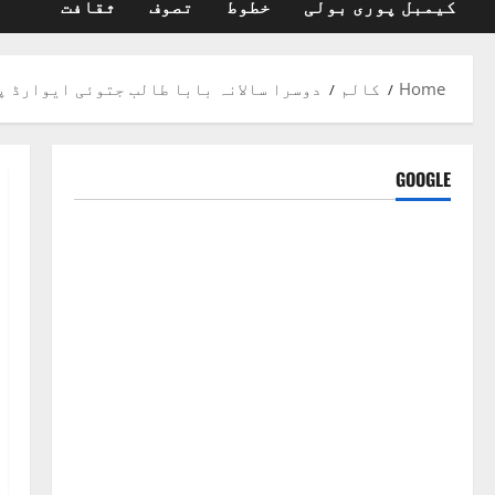
کیمبل پوری بولی
خطوط
تصوف
ثقافت
Home
کالم
دوسرا سالانہ بابا طالب جتوئی ایوارڈ پروگ
GOOGLE