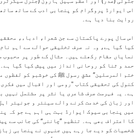
جتوئی (صدر) اور اعظم سہیل ہارون (جنرل سیکرٹری
اس ایوارڈ پروگرام کو پنجابی ادب کے ساتھ ساتھ 
روایت بنا دیا ہے۔
اس سال پورے پاکستان سے جن شعرا، ادباء، محققی
کیا گیا ہے، وہ نہ صرف تخلیقی حوالے سے اہم نام
نمایاں مقام رکھتے ہیں۔ مثال کے طور پر محبوب س
حمد و ثنا کو روحانی انداز میں پیش کیا گیا ہے۔
ختم المرسلین” عشقِ رسول ﷺ کی خوشبو کو لفظوں م
کنول کی تحقیقی کتاب "رومی اور اقبال میں فکری 
ہے۔ یہ فہرست صرف شاعری یا نثر پر مشتمل نہیں ب
اور زبان کی خدمت کرنے والے سینئر و جونیئر اہلِ
میں پنجابی سیوک ایوارڈ بہت ہی اہم ہے جو کہ پن
کا اعتراف بھی ہے۔ تنظیم ”چاننی“ کی جانب سے پیش
شخصیات کو دیے جا رہے ہیں جنہوں نے پنجابی زبان