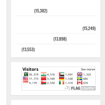
أھلًا و سہلًا اور مرحبا :معنی اور
ثقافتی و مذہبی تاریخ
(15,382)
معلومات مسجدِ نبوی و روضئہ رسول ﷺ
(15,249)
کالا چٹا پہاڑ
(13,898)
رئیس خانہ – کیمبل پور (اٹک)
(13,553)