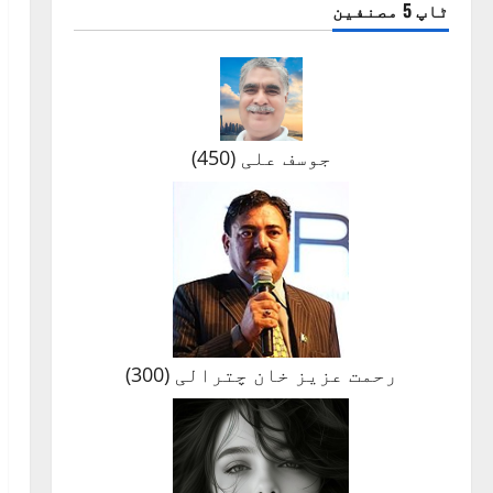
ٹاپ 5 مصنفین
جوسف علی
(
450
)
رحمت عزیز خان چترالی
(
300
)