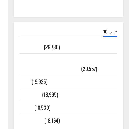
ٹاپ 10
ضلع اٹک کی وجہ تسمیہ
(29,730)
اَھلاً وَ سَھلاً مَرحَباً بِکُم یَا رَمَضَانَ
الکَرِیم
(20,557)
عدل و انصاف قُرآن کی رُو سے
(19,925)
بنی اسرائیل کی کہانی
(18,995)
فرعون کی کہانی ( Pharaoh )
(18,530)
ایک اور کتاب کی چوری
(18,164)