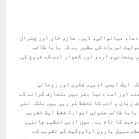
دھا، میانوالی، ڈیرہ غازی خان اور چترال
ولیت اس بات کی مظہر ہے کہ بابا طالب
ر پنجابی، اردو اور کھوار ادب کے فروغ کی
کہ ایک ایسی ادبی، فکری اور روحانی
نے اور اسے دنیا بھر میں متعارف کرانے کے
 زبان و ادب کا تحفظ کر رہی ہیں بلکہ نئی
 بابا طالب جتوئی ایوارڈ فقط ایک تقریب
وجہد کا نام ہے۔ میں ادبی تنظیم چاننی،
ظم سہیل ہارون ایڈووکیٹ کو تقریب کے