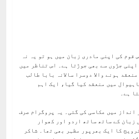
س قوم کی اپنی مادری زبان میں ہو تو یہ نہ
 اپنی جڑوں سے بھی جوڑتا ہے۔ اس تناظر میں
نعقد ہونے والا دوسرا سالانہ بابا طالب
ارڈ پروگرام جوکہ 12 اپریل 2025 کو ساہیوال میں منعقد کیا گیا، ایک اہم
تا ہے۔
 انداز میں عکاسی کی گئی۔ یہ پروگرام صرف
 زبان کے ساتھ ساتھ اردو اور کھوار
رویج کا ایک بھرپور مظہر بھی تھا۔ شاکر