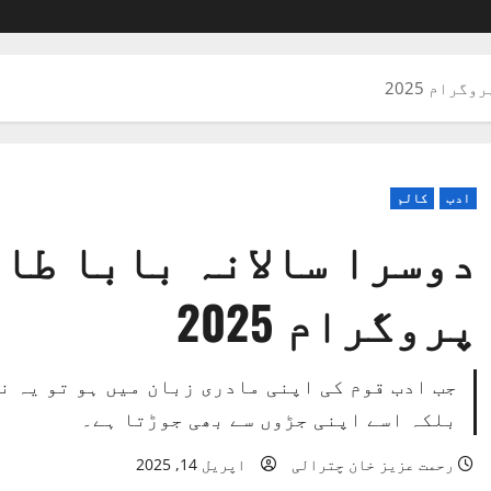
رام 2025
ادب
کالم
دوسرا سالانہ بابا طا
پروگرام 2025
جب ادب قوم کی اپنی مادری زبان میں ہو تو یہ نہ
بلکہ اسے اپنی جڑوں سے بھی جوڑتا ہے۔
رحمت عزیز خان چترالی
اپریل 14, 2025