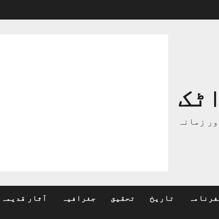
ٹک
ور زمانہ
فرنامہ
تاریخ
تحقیق
جغرافیہ
آثار قدیمہ