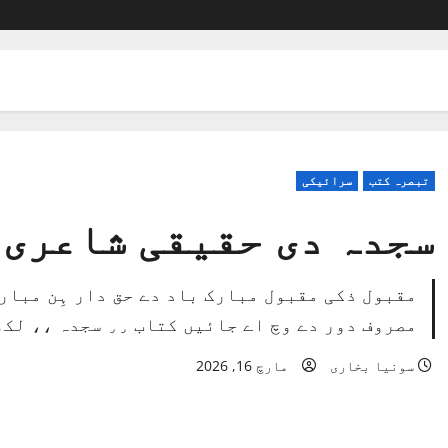
تبصرہ کتب
سرائیکی
سجدہ دی حقیقی شاعری
مقبول ذکی مقبول مبارک باد دے حق دار ہِن مبار
مصروف دور دے وچ اے جائیں کتاب ٫٫ سجدہ ،، لکھی ہے
سونیا بخاری
مارچ 16, 2026