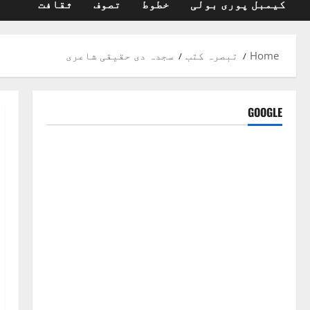
کیمبل پوری بولی
خطوط
تصوف
ثقافت
Home
تبصرہ کتب
سجدہ دی حقیقی شاعری
GOOGLE