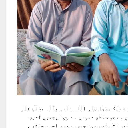
دے پاک رسول صلی اللّٰہ علیہ وآلہ وسلّم نال
ی ہے جو ساڈی دھرتی تے وی ایجھیں ادیب
عر اتے ادیب ہِن جیوں سعید احمد حاشر ،