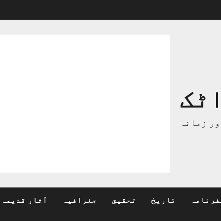
ٹک
ور زمانہ
فرنامہ
تاریخ
تحقیق
جغرافیہ
آثار قدیمہ