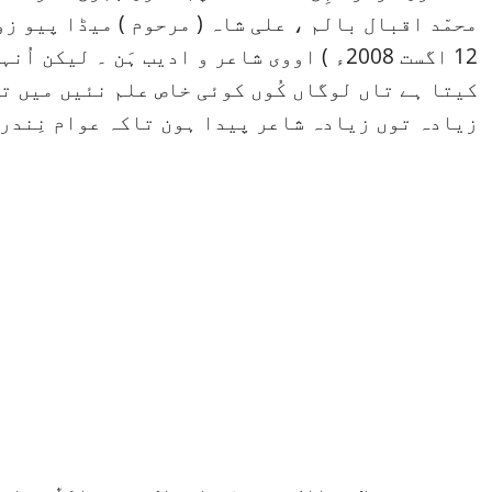
12 اگست 2008ء ) اووی شاعر و ادیب ہَن ۔ ل
کیتا ہے تاں لوگاں کُوں کوئی خاص علم نئیں میں ت
زیادہ توں زیادہ شاعر پیدا ہون تاکہ عوام نِندر