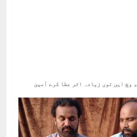
لم وچ ایں توں زیادہ اثر عطا کرے آمین