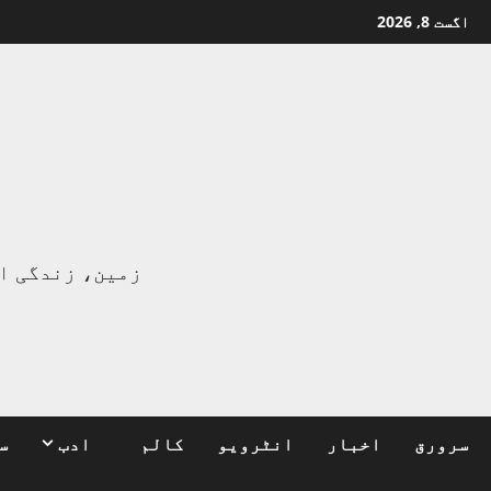
Ski
اگست 8, 2026
t
conten
ا
زمین، زندگی ا
سرورق
اخبار
انٹرویو
کالم
ادب
س