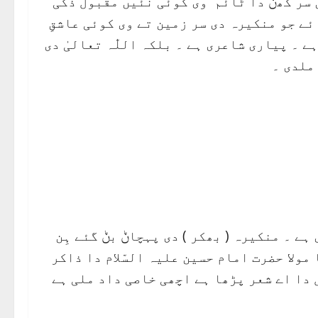
ں سر کھݨ دا ٹائم وی کوئی نئیں مقبول ذکی
ت کیتائے جو منکیرہ دی سر زمین تے وی کوئی عاشقِ
 ہے ۔ پیاری شاعری ہے ۔ بلکہ اللّٰہ تعالیٰ دی
ملدی ۔
ے ۔ منکیرہ ( بھکر ) دی پہچاݨ بݨ گئے ہِن
ولا حضرت امام حسین علیہ السّلام دا ذاکر
دا اے شعر پڑھا ہے اچھی خاصی داد ملی ہے