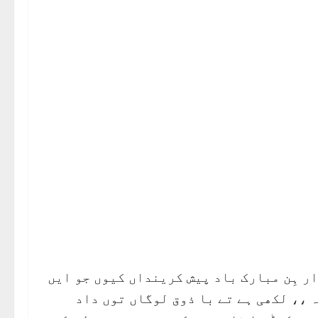
ر ہِن مبارک باد پیش کرینداں کیوں جو ایں
مصروف دور دے وچ اے جائیں کتاب ٫٫ سجدہ ،، لکھی ہے تے با ذوق لوگاں توں داد