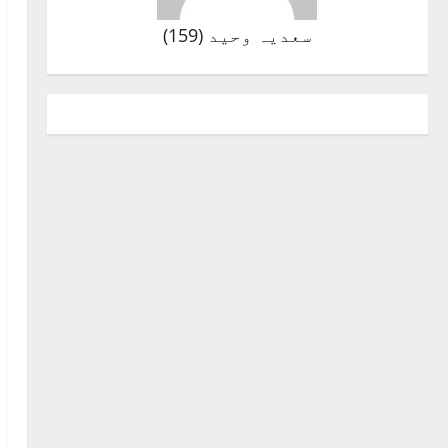
سعدیہ وحید
(
159
)