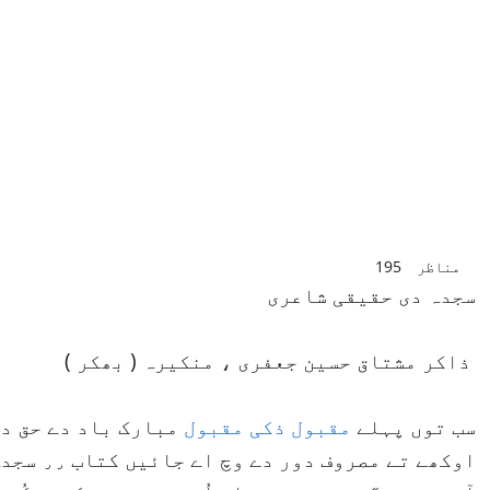
مناظر
195
سجدہ دی حقیقی شاعری
ذاکر مشتاق حسین جعفری ، منکیرہ ( بھکر )
سب توں پہلے
مقبول ذکی مقبول
مبارک باد دے حق دا
اوکھے تے 