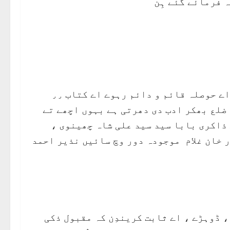
ہ فرمائے گئے ہِن
اِسے شعر دے مصداق ہِن مقبول ذکی مقبول اللّٰہ کرے اے حوصلہ قائم و دائم رہوے اے کتاب ٫٫
ضلع بھکر ادب دی دھرتی ہے بہوں اچھے تے
 ذاکری بابا سید سید علی شاہ چھینوی ،
ر خان غلام موجودہ دور وچ سائیں نذیر احمد
، ڈوہڑے ، اے ثابت کریندِن کہ مقبول ذکی