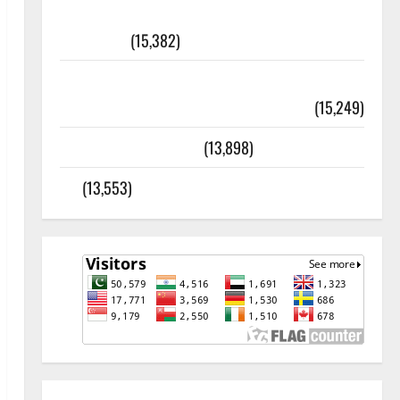
أھلًا و سہلًا اور مرحبا :معنی اور
ثقافتی و مذہبی تاریخ
(15,382)
معلومات مسجدِ نبوی و روضئہ رسول ﷺ
(15,249)
کالا چٹا پہاڑ
(13,898)
رئیس خانہ – کیمبل پور (اٹک)
(13,553)