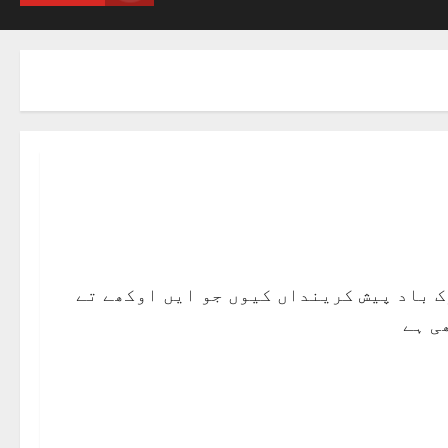
ک باد پیش کرینداں کیوں جو ایں اوکھے تے