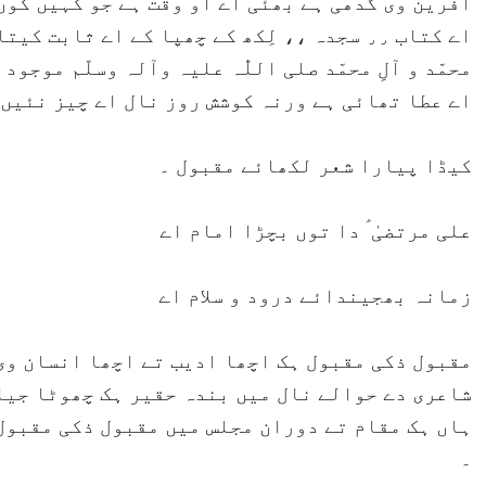
آفرین وی گدھی ہے بھئی اے اُو وقت ہے جو کہیں کُو
اے کتاب ٫٫ سجدہ ،، لِکھ کے چھپا کے اے ثاب
محمّد و آلِ محمّد صلی اللّٰہ علیہ وآلہ وسلّم موجود
اے عطا تھائی ہے ورنہ کوشش روز نال اے چیز نئیں 
کیڈا پیارا شعر لکھائے مقبول ۔
علی مرتضیٰ ؑ دا توں بچڑا امام اے
زمانہ بھجیندائے درود و سلام اے
مقبول ذکی مقبول ہک اچھا ادیب تے اچھا انسان وی ہ
شاعری دے حوالے نال میں بندہ حقیر ہک چھوٹا جیا م
ہاں ہک مقام تے دوران مجلس میں مقبول ذکی مقبول 
۔