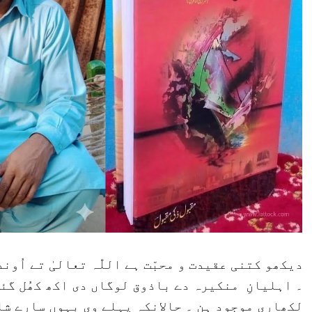
دیکھو کتنی عقیدت و محبّت ہے اللّٰہ تعالیٰ تے اُون
۔ اہلیانِ منکیرہ دے باذوق لوگاں دی اکھ کھُل گئ
لکھاری موجود ہِن ۔ حالانکہ پہلے وی بہوں سارے شا