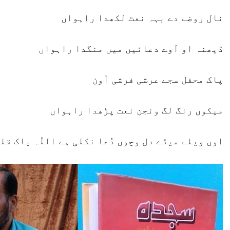
نال روضے دے بہہ نعت لکھدا راہواں
ڈیھنہ او آوے دعائیں میں منگدا راہواں
پاک محفل سجے عرشی فرشی آون
میکوں رنگ لگ ونجن نعت پڑھدا راہواں
اوں ویلے میڈے دل وچوں دُعا نکلی ہے اللّٰہ پاک ق