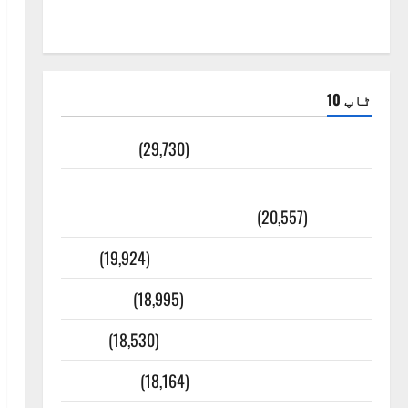
ٹاپ 10
ضلع اٹک کی وجہ تسمیہ
(29,730)
اَھلاً وَ سَھلاً مَرحَباً بِکُم یَا رَمَضَانَ
الکَرِیم
(20,557)
عدل و انصاف قُرآن کی رُو سے
(19,924)
بنی اسرائیل کی کہانی
(18,995)
فرعون کی کہانی ( Pharaoh )
(18,530)
ایک اور کتاب کی چوری
(18,164)