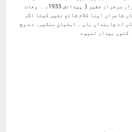
محمّد اقبال بالم ، علی شاہ ( مرحوم ) میڈا پیو زوار سرفراز فقیر ( پیدائش 1933ء ۔ وفات
یکن اُنہاں شاعراں اپنا کلام شائع نئیں کیتا اگر
اں اے چاہنداں ہاں ۔ اہلیانِ منکیرہ دے وچ
 کنوں بیدار تھیوے