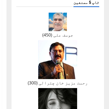
ٹاپ 5 مصنفین
جوسف علی
(
450
)
رحمت عزیز خان چترالی
(
300
)