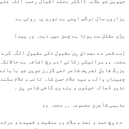
جیویں جو علامہ ڈاکٹر محمّد اقبال رحمۃ اللّٰہ علی
ہزاروں سال نرگس اپنی بے نوری پہ روتی ہے
بڑی مشکل سے ہوتا ہے چمن میں دیدہ ور پیدا
سجدہ ،، سرائیکی رثائی ادب وچ اضافہ ہے حالانکہ 
بزرگ قابلِ تعریف شاعر تھی گزرن جویں جو بابائے
چھیناں والے ، سید غلام حسن شاہ تائب ، غلام سکند
نذیر ڈھالہ خیلوی ، بئے وی کافی شاعر ہِن ۔
مذہبی شاعری مجموعہ ٫٫ سجدہ ،،
دے وچ حمد ، نعت ، سلام ،، منقبت ، قصیدے ، مرثے 