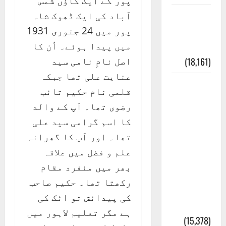
پور کے ایک گاؤں شمس
آباد کی ایک ڈھوک شاہ
ایک اور
پور میں 24 جنوری 1931
کتاب کی
میں پیدا ہوئے۔ اُن کا
چوری
اصل نامِ نامی سید
(18,161)
عنایت علی تھا جبکہ
أھلًا و
قلمی نام حکیم تائب
سہلًا
رضوی تھا۔ آپ کے والد
اور
کا اسم گرامی سید علی
مرحبا
تھا۔ اور آپ کا گھرانہ
:معنی
علم و فضل میں علاقہ
اور
بھر میں منفرد مقام
ثقافتی
رکھتا تھا۔ حکیم صاحب
و مذہبی
کی پیدائش تو اٹک کی
تاریخ
ہے مگر تعلیم لاہور میں
(15,378)