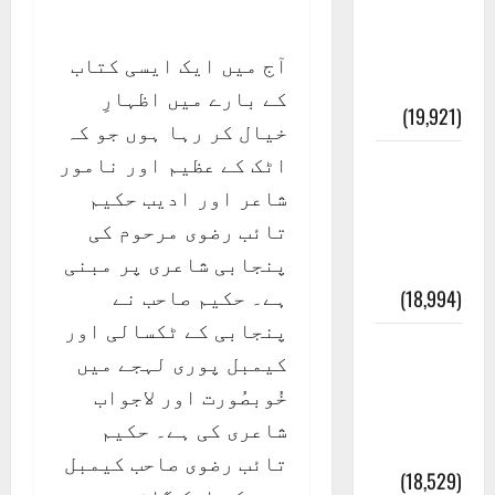
انصاف
قُرآن کی
آج میں ایک ایسی کتاب
رُو سے
کے بارے میں اظہارِ
(19,921)
خیال کر رہا ہوں جو کہ
اٹک کے عظیم اور نامور
بنی
شاعر اور ادیب حکیم
اسرائیل
تائب رضوی مرحوم کی
کی
پنجابی شاعری پر مبنی
کہانی
ہے۔ حکیم صاحب نے
(18,994)
پنجابی کے ٹکسالی اور
فرعون
کیمبل پوری لہجے میں
کی
خُوبصُورت اور لاجواب
کہانی (
شاعری کی ہے۔ حکیم
Pharaoh )
تائب رضوی صاحب کیمبل
(18,529)