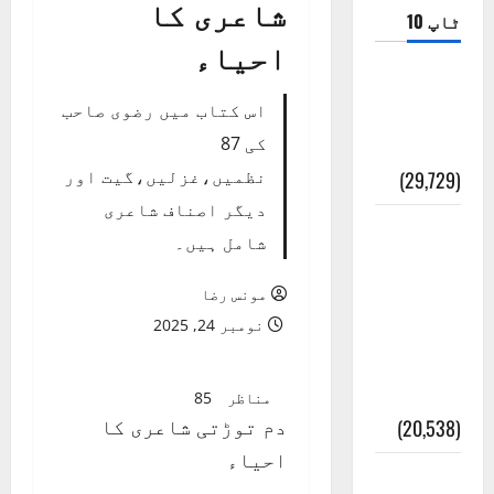
شاعری کا
ٹاپ 10
احیاء
ضلع اٹک
اس کتاب میں رضوی صاحب
کی وجہ
کی 87
تسمیہ
نظمیں،غزلیں،گیت اور
(29,729)
دیگر اصناف شاعری
اَھلاً وَ
شامل ہیں۔
سَھلاً
مَرحَباً
مونس رضا
بِکُم یَا
نومبر 24, 2025
رَمَضَانَ
الکَرِیم
مناظر
85
دم توڑتی شاعری کا
(20,538)
احیاء
عدل و