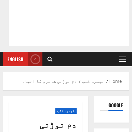
ENGLISH
Primary
Menu
Home
تبصرہ کتب
دم توڑتی شاعری کا احیاء
GOOGLE
تبصرہ کتب
دم توڑتی