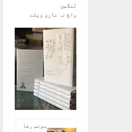
لنگھن
واج نہ مارن ویلے
مونس رضا