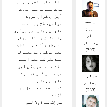
وانڑے نی مَنجی ہووے۔
سِرے تلے بانہہ ہووے
آپڑاں گراں ہووے
رحمت
عوامی سطح پر بے حد
عزیز
مقبول ہوئی اور ریڈیو
خان
پاکستان پر نشر ہوئی۔
چترالی
اسی طرح اُن کی یہ نظم
)
300
(
بعض لوگوں نے معمولی
تبدیلی کے بعد اپنے
نام سے منسوب کی اور
جب گائی گئی تو بہت
سونیا
مقبول ہوئی۔
بخاری
تیرا جیوے کیمبل پور
)
263
(
کُڑیے
سِر چُک کے ڈولا لسی