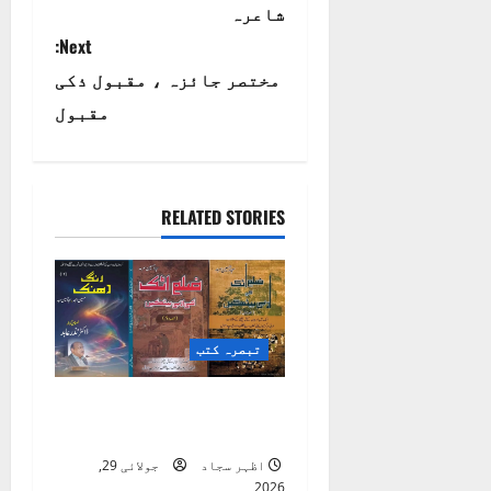
شاعرہ
s
Next:
t
مختصر جائزہ ، مقبول ذکی
مقبول
n
a
RELATED STORIES
v
i
g
تبصرہ کتب
a
t
ضلع اٹک کی ادبی
بیٹھکیں
i
اظہر سجاد
جولائی 29,
2026