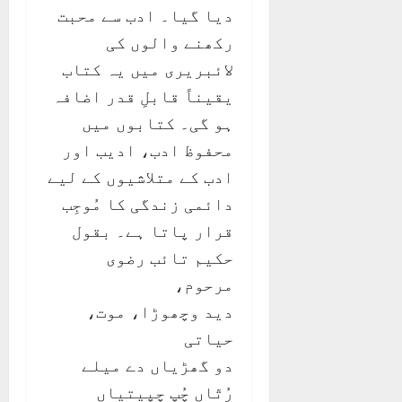
دیا گیا۔ ادب سے محبت
رکھنے والوں کی
لائبریری میں یہ کتاب
یقیناً قابلِ قدر اضافہ
ہو گی۔ کتابوں میں
محفوظ ادب، ادیب اور
ادب کے متلاشیوں کے لیے
دائمی زندگی کا مُوجِب
قرار پاتا ہے۔ بقول
حکیم تائب رضوی
مرحوم،
دید وچھوڑا، موت،
حیاتی
دو گھڑیاں دے میلے
رُتّاں چُپ چپیتیاں