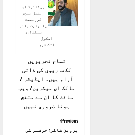
ریٹائرڈ او
رینٹل ٹیچر
گورنمنٹ
پائیلیٹ ہائر
سیکنڈری
اسکول
اٹک شہر
تمام تحریریں
لکھاریوں کی ذاتی
آراء ہیں۔ ایڈیٹر /
مالک ای میگزین/ ویب
سائٹ کا ان سے متفق
ہونا ضروری نہیں
P
Previous:
پروین شاکر: خوشبو کی
o