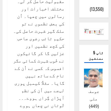
مقبولیت حاصل کر لی۔
(اٹک)
مختلف اخبارات اور
(13,550)
رسالوں میں چھپا۔ اُن
کی بعض نظموں نے تو
ملک گیر شہرت حاصل کی۔
حکیم تائب رضوی صاحب
کی کچھ نظمیں اور
ٹاپ 5
غزلیں گا کر گائیکوں
مصنفین
نے خُوب شہرت کمائی مگر
افسوس کہ کسی نے اُن کے
نام کے ساتھ نہیں
گایا۔ مثلاً کیمبل پوری
لہجے میں اُن کی نظم
جوسف
آپڑاں گِراں ہووے۔۔۔
علی
تُوتاں نی چھاں ہووے
)
449
(