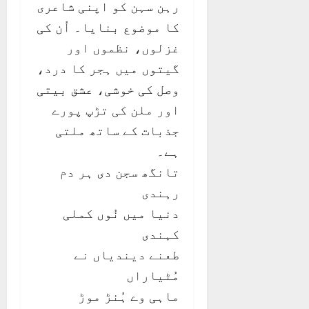
رہن سہن کو اپنی شاعری
کا موضوع بنایا۔ اُن کی
غزلوں، نظموں اور
گیتوں میں ہجر کا درد،
وصل کی خوشی، عشق بیتی
اور ملن کی تڑپ پورے
جذبات کے ساتھ ملتی
ہے۔
تانگھ سجن دی ہر دم
رہندی
دنیا میں نُوں کملی
کہندی
طعنے دیندیاں نے
مُٹیاراں
ماہی وے ہُنڑ موڑ