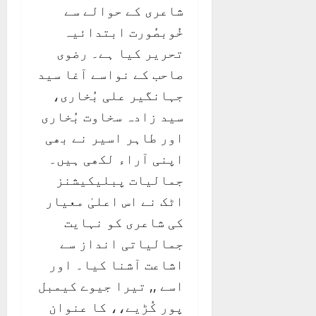
شاعری کے حوالے سے
خُوبصُورت ابتدائیہ
تحریر کیا ہے۔ رضوی
صاحب کے نواسے آغا سید
جہانگیر علی بُخاری،
سید زادہ سخاوت بُخاری
اور طاہر اسیر نے بھی
اپنی آراء لکھی ہیں۔
جمالیات پبلیکیشنز
اٹک نے اس اعلیٰ معیار
کی شاعری کو نہایت
جمالیاتی انداز سے
اشاعت آشنا کیا۔ اور
اسے ,, تیرا جیوے کیمبل
پور کُڑیے،، کا عنوان