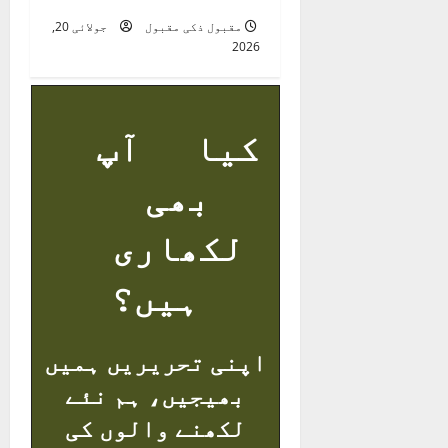
مقبول ذکی مقبول
جولائی 20,
2026
کیا آپ
بھی
لکھاری
ہیں؟
اپنی تحریریں ہمیں
بھیجیں، ہم نئے
لکھنے والوں کی