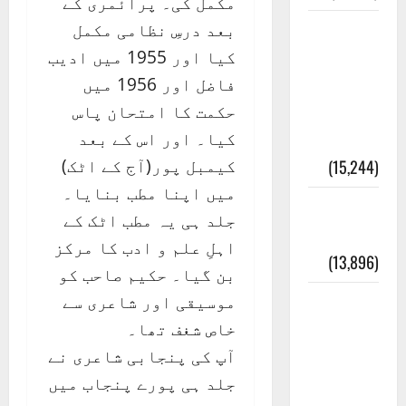
مکمل کی۔ پرائمری کے
بعد درسِ نظامی مکمل
معلومات
کیا اور 1955 میں ادیب
مسجدِ
فاضل اور 1956 میں
نبوی و
حکمت کا امتحان پاس
روضئہ
کیا۔ اور اس کے بعد
رسول ﷺ
کیمبل پور(آج کے اٹک)
(15,244)
میں اپنا مطب بنایا۔
کالا چٹا
جلد ہی یہ مطب اٹک کے
پہاڑ
اہلِ علم و ادب کا مرکز
(13,896)
بن گیا۔ حکیم صاحب کو
موسیقی اور شاعری سے
رئیس
خاص شغف تھا۔
خانہ –
آپ کی پنجابی شاعری نے
کیمبل
جلد ہی پورے پنجاب میں
پور