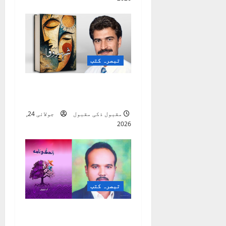
o
n
تبصرہ کتب
شہرِ وفا ( شعری مجموعہ
)
مقبول ذکی مقبول
جولائی 24,
2026
تبصرہ کتب
زندگی نامہ ( از قلم
انیل چوہان )