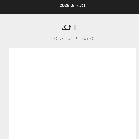
Ski
اگست 6, 2026
t
conten
اٹک
زمین، زندگی اور زمانہ