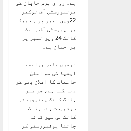
ہے۔ رواں برس جاپان کی
یونیورسٹی آف ٹوکیو
22ویں نمبر پر ہے جبکہ
یونیورسٹی آف ہانگ
کانگ 24 ویں نمبر پر
براجمان ہے۔
دوسری جانب براعظم
ایشیا کی سو اعلیٰ
جامعات کا اعلان بھی کر
دیا گیا ہے، جن میں
ہانگ کانگ یونیورسٹی
سرفہرست ہے۔ ہانگ
کانگ ہی میں قائم
چائنا یونیورسٹی کو