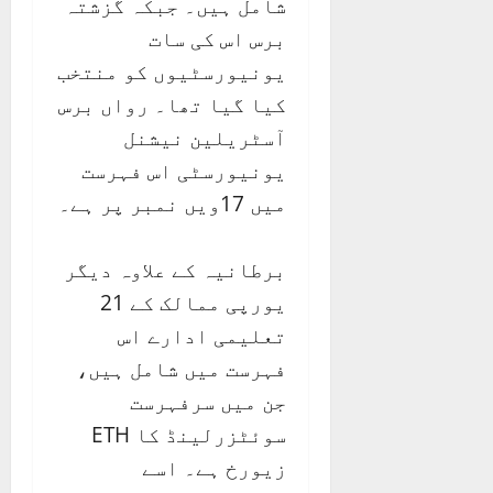
شامل ہیں۔ جبکہ گزشتہ
برس اس کی سات
یونیورسٹیوں کو منتخب
کیا گیا تھا۔ رواں برس
آسٹریلین نیشنل
یونیورسٹی اس فہرست
میں 17ویں نمبر پر ہے۔
برطانیہ کے علاوہ دیگر
یورپی ممالک کے 21
تعلیمی ادارے اس
فہرست میں شامل ہیں،
جن میں سرفہرست
سوئٹزرلینڈ کا ETH
زیورخ ہے۔ اسے