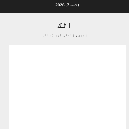
Ski
اگست 7, 2026
t
conten
اٹک
زمین، زندگی اور زمانہ