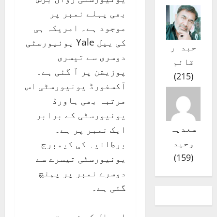
بھی پہلے نمبر پر
موجود ہے۔ امریکہ ہی
کی ییل Yale یونیورسٹی
حبدار
دوسری سے تیسری
قائم
پوزیشن پر آ گئی ہے۔
)
215
(
آکسفورڈ یونیورسٹی اس
مرتبہ بھی ہاورڈ
یونیورسٹی کے برابر
سعدیہ
ایک نمبر پر ہے۔
وحید
برطانیہ کی کیمبرج
)
159
(
یونیورسٹی تیسرے سے
دوسرے نمبر پر پہنچ
گئی ہے۔
اس سال کی فہرست میں