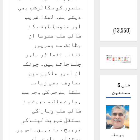
کیمبل
علموں کو سکالرشپ بھی
پور
دیتی ہے۔ لھذا غریب
(اٹک)
اور متوسط طبقے کے
(13,550)
طالب علم عموما ان
وظائف سے بھرپور
فائدہ اٹھا کر باہر
چلے جاتے ہیں۔ چونکہ
ان امیر ملکوں میں
معاوضہ بھی زیادہ
ٹاپ 5
ملتا ہے جس کی وجہ سے
مصنفین
ہمارے ملک سے بہت سے
طالب علم وہاں کی
مستقل شہریت لینے کو
ترجیح دیتے ہیں۔ اس پر
جوسف
مستزاد ہمارے ہاں