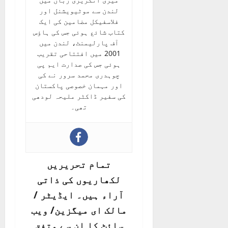
لندن سے موٹیویشنل اور
فلاسفیکل مضامین کی ایک
کتاب شائع ہوئی جس کی ہاؤس
آف پارلیمنٹ، لندن میں
2001 میں افتتاحی تقریب
ہوئی جس کی صدارت ایم پی
چوہدری محمد سرور نے کی
اور مہمان خصوصی پاکستان
کی سفیر ڈاکٹر ملیحہ لودھی
تھی۔
تمام تحریریں
لکھاریوں کی ذاتی
آراء ہیں۔ ایڈیٹر /
مالک ای میگزین/ ویب
سائٹ کا ان سے متفق