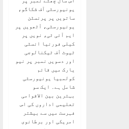
اس سال چھٹے نمبر پر
یونیورسٹی آف شکاگو،
ساتویں پر پرنسٹن
یونیورسٹی، آٹھویں پر
ایم آئی ٹی، نویں پر
کیلی فورنیا انسٹی
ٹیوٹ آف ٹیکنالوجی
اور دسویں نمبر پر نیو
یارک میں قائم
کولمبیا یونیورسٹی
شامل ہے۔ ایک سو
بہترین بین الاقوامی
تعلیمی اداروں کی اس
فہرست میں سے بیشتر
امریکی اور برطانوی