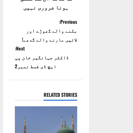
ہونا ضروری نہیں
P
Previous:
بکنے والے گھوڑے اور
o
لاتیں مارنے والے گدھے!
s
Next:
t
ڈاکٹر جہانگیر خان پی
ایچ ڈی قسط نمبر2
n
a
RELATED STORIES
v
i
g