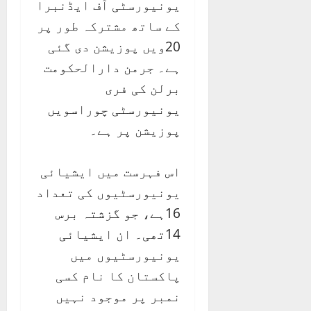
یونیورسٹی آف ایڈنبرا
کے ساتھ مشترکہ طور پر
20ویں پوزیشن دی گئی
ہے۔ جرمن دارالحکومت
برلن کی فری
یونیورسٹی چوراسویں
پوزیشن پر ہے۔
اس فہرست میں ایشیائی
یونیورسٹیوں کی تعداد
16ہے، جو گزشتہ برس
14تھی۔ ان ایشیائی
یونیورسٹیوں میں
پاکستان کا نام کسی
نمبر پر موجود نہیں