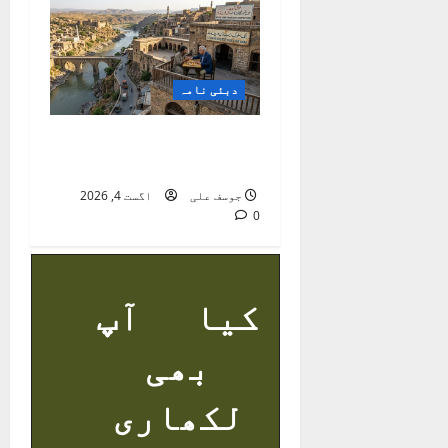
دبئی نامہ
میں کسی کو امیر نہیں
بنا سکتا
جوسف علی
اگست 4, 2026
0
کیا آپ
بھی
لکھاری