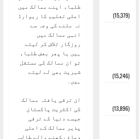
تاریخ
طلباء اپنے ممالک میں
(15,379)
اعلی تعلیم کا ریوارڈ
نہ ملنے کی وجہ سے
معلومات
انہی ممالک میں
مسجدِ
روزگار تلاش کر لیتے
نبوی و
ہیں یا پھر بعض طلباء
روضئہ
تو ان ممالک کی مستقل
رسول ﷺ
شہریت بھی لے لیتے
(15,246)
ہیں۔
کالا چٹا
پہاڑ
ان ترقی یافتہ ممالک
(13,896)
کی اکثریت پاکستان
جیسے دنیا کے ترقی
رئیس
پذیر ممالک کے اعلی
خانہ –
دماغ رکھنے والے طالب