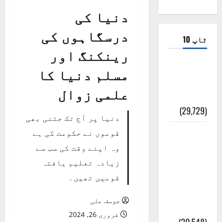
دنیا کی
درسگاہوں کی
ٹاپ 10
رینکنگ اور
ضلع اٹک
مسلم دنیا کا
کی وجہ
علمی زوال
تسمیہ
(29,729)
دنیا پر آج تک جتنی بھی
اَھلاً وَ
قوموں نے حکومت کی ہے
سَھلاً
وہ اپنے وقت کی سب سے
مَرحَباً
زیادہ تعلیم یافتہ
بِکُم یَا
قومیں تھیں۔
رَمَضَانَ
جوسف علی
الکَرِیم
فروری 26, 2024