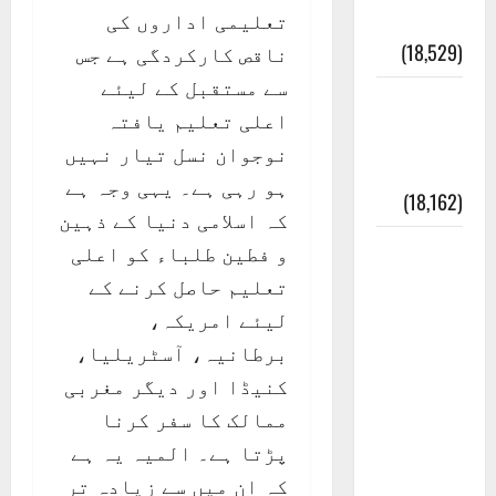
Pharaoh )
تعلیمی اداروں کی
(18,529)
ناقص کارکردگی ہے جس
سے مستقبل کے لیئے
ایک اور
اعلی تعلیم یافتہ
کتاب کی
نوجوان نسل تیار نہیں
چوری
ہو رہی ہے۔ یہی وجہ ہے
(18,162)
کہ اسلامی دنیا کے ذہین
أھلًا و
و فطین طلباء کو اعلی
سہلًا
تعلیم حاصل کرنے کے
اور
لیئے امریکہ،
مرحبا
برطانیہ، آسٹریلیا،
:معنی
کنیڈا اور دیگر مغربی
اور
ممالک کا سفر کرنا
ثقافتی
پڑتا ہے۔ المیہ یہ ہے
و مذہبی
کہ ان میں سے زیادہ تر