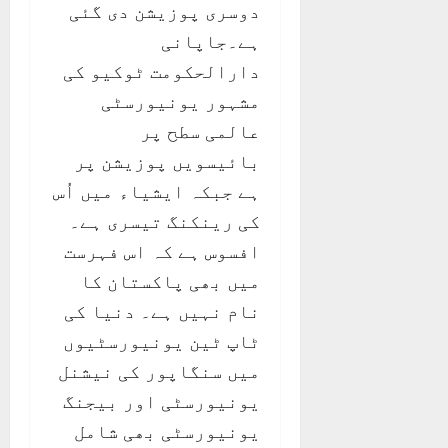
دوسری پوزیشن دی گئی
ہے۔جاپانی
دارالحکومت ٹوکیو کی
مشہور یونیورسٹی
عالمی سطح پر
بائیسویں پوزیشن پر
ہے جبکہ ایشیاء میں اُس
کی رینکنگ تیسری ہے۔
افسوس ہے کہ اس فہرست
میں بھی پاکستان کا
نام نہیں ہے۔ دنیا کی
ٹاپ ٹین یونیورسٹیوں
میں سنگاپور کی نیشنل
یونیورسٹی اور بیجنگ
یونیورسٹی بھی شامل