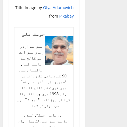
Title Image by
Olya Adamovich
from
Pixabay
جوسف علی
میں نے اردو
زبان میں ایف
سی کالج سے
ماسٹر کیا،
پاکستان میں
90 کی دہائی تک روزنامہ
"خبریں: اور "نوائے وقت”
میں فری لانس کالم لکھتا
رہا۔ 1998 میں جب انگلینڈ
گیا تو روزنامہ "اوصاف” میں
سب ایڈیٹر تھا۔
روزنامہ "جنگ”، لندن
ایڈیشن میں بھی لکھتا رہا،
میری انگریزی زبان میں