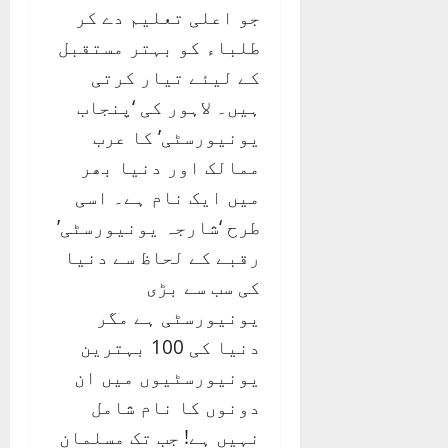
جو اعلی تعلیم دے کر
طلباء کو بہتر مستقبل
کے لیئے تیار کرتی
ہیں۔ لاہور کی ‘پنجاب
یونیورسٹی’ کا عرب
ممالک اور دنیا بھر
میں ایک نام ہے۔ اسی
طرح ‘شارجہ یونیورسٹی’
رقبے کے لحاظ سے دنیا
کی سب سے بڑی
یونیورسٹی ہے مگر
دنیا کی 100 بہترین
یونیورسٹیوں میں ان
دونوں کا نام شامل
نہیں ہے! جب تک مسلمان