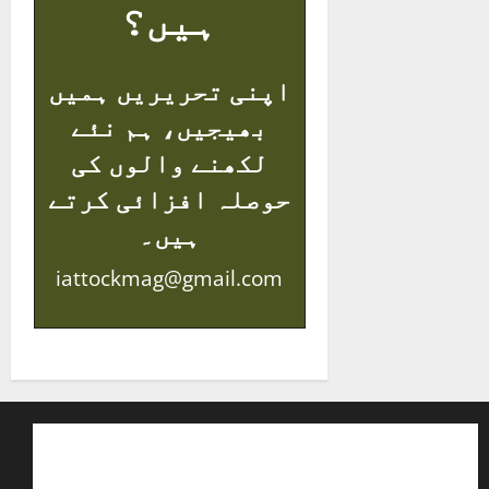
ہیں؟
اپنی تحریریں ہمیں
بھیجیں، ہم نئے
لکھنے والوں کی
حوصلہ افزائی کرتے
ہیں۔
iattockmag@gmail.com