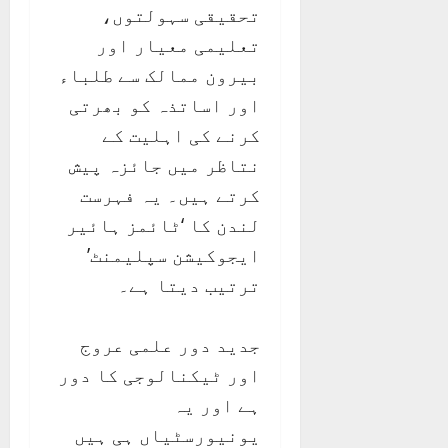
تحقیقی سہولتوں،
تعلیمی معیار اور
بیرون ممالک سے طلباء
اور اساتذہ کو بھرتی
کرنے کی اہلیت کے
نتاظر میں جائزہ پیش
کرتے ہیں۔ یہ فہرست
لندن کا ‘ٹائمز ہائیر
ایجوکیشن سپلیمنٹ’
ترتیب دیتا ہے۔
جدید دور علمی عروج
اور ٹیکنالوجی کا دور
ہے اور یہ
یونیورسٹیاں ہی ہیں