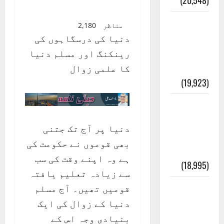
(20,548)
عدل و
مناظر
2,180
انصاف
دنیا کی درسگاہوں کی
قُرآن کی
رینکنگ اور مسلم دنیا
رُو سے
کا علمی زوال
(19,923)
بنی
اسرائیل
دنیا پر آج تک جتنی
کی
بھی قوموں نے حکومت کی
کہانی
ہے وہ اپنے وقت کی سب
(18,995)
سے زیادہ تعلیم یافتہ
فرعون
قومیں تھیں۔ آج مسلم
کی
دنیا کے زوال کی ایک
کہانی (
بنیادی وجہ اس کے