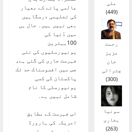
علی
عالمی پائے کے معیار
)
449
(
کی تعلیمی درسگاہیں
بھی نہیں ہیں۔ حال ہی
میں دُنیا کی
100بہترین
رحمت
یونیورسٹیوں کی نئی
عزیز
فہرست جاری کی گئی ہے،
خان
جس میں افسوسناک حد تک
چترالی
پاکستان کی کسی
)
300
(
یونیورسٹی کا نام
شامل نہیں ہے۔
سونیا
اس فہرست کے مطابق
بخاری
امریکہ کی ہارورڈ
)
263
(
یونیورسٹی رواں برس