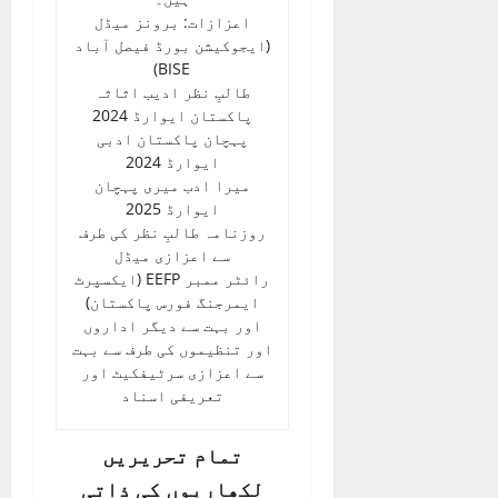
اعزازات: برونز میڈل
(ایجوکیشن بورڈ فیصل آباد
BISE)
طالبِ نظر ادیب اثاثہ
پاکستان ایوارڈ 2024
پہچان پاکستان ادبی
ایوارڈ 2024
میرا ادب میری پہچان
ایوارڈ 2025
روزنامہ طالبِ نظر کی طرف
سے اعزازی میڈل
رائٹر ممبر EEFP (ایکسپرٹ
ایمرجنگ فورس پاکستان)
اور بہت سے دیگر اداروں
اور تنظیموں کی طرف سے بہت
سے اعزازی سرٹیفکیٹ اور
تعریفی اسناد
تمام تحریریں
لکھاریوں کی ذاتی