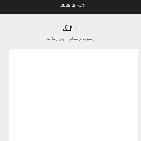
Ski
اگست 8, 2026
t
conten
اٹک
زمین، زندگی اور زمانہ