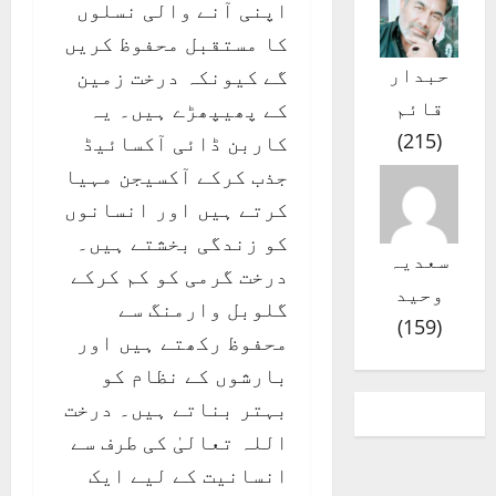
اپنی آنے والی نسلوں
کا مستقبل محفوظ کریں
حبدار
گے کیونکہ درخت زمین
قائم
کے پھیپھڑے ہیں۔ یہ
)
215
(
کاربن ڈائی آکسائیڈ
جذب کرکے آکسیجن مہیا
کرتے ہیں اور انسانوں
کو زندگی بخشتے ہیں۔
سعدیہ
درخت گرمی کو کم کرکے
وحید
گلوبل وارمنگ سے
)
159
(
محفوظ رکھتے ہیں اور
بارشوں کے نظام کو
بہتر بناتے ہیں۔ درخت
اللہ تعالیٰ کی طرف سے
انسانیت کے لیے ایک