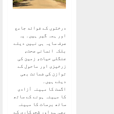
درختوں کے فوائد جامع
اور ہمہ گیر ہیں۔ یہ
صرف سایہ ہی نہیں دیتے
بلکہ انسانی صحت،
جنگلی حیات، زمین کی
زرخیزی اور ماحول کے
توازن کی ضمانت بھی
دیتے ہیں۔
اگست کا مہینہ آزادی
کا مہینہ ہونے کے ساتھ
ساتھ برسات کا مہینہ
بھی ہے اور شجرکاری کے