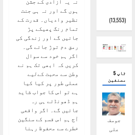
نہ یہ آزادی کے جشن
پور
ہوں گے اور نہ ہی جنت
(اٹک)
نظیر وادیاں۔ قدرت کے
(13,553)
تمام رنگ پھیکے پڑ
جائیں گے اور زندگی کی
رمق دم توڑ جائے گی۔
اگر ہم خود سے سوال
کریں کہ ابھی تک ہم نے
ٹاپ 5
وطن سے محبت کےلیے
مصنفین
عملی طور پر کیا کیا
ہے تو اس کا جواب شاید
ہم ڈھونڈتے ہی رہ
جائیں گے۔ اگر واقعی
آج ہم اس قسم کے سنگین
جوسف
خطرے سے محفوظ رہنا
علی