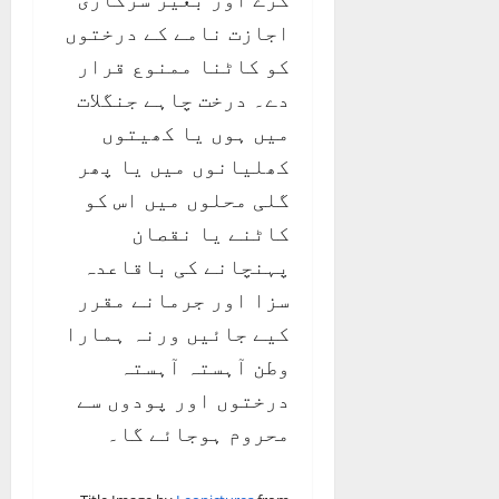
اجازت نامے کے درختوں
کو کاٹنا ممنوع قرار
دے۔ درخت چاہے جنگلات
میں ہوں یا کھیتوں
کھلیانوں میں یا پھر
گلی محلوں میں اس کو
کاٹنے یا نقصان
پہنچانے کی باقاعدہ
سزا اور جرمانے مقرر
کیے جائیں ورنہ ہمارا
وطن آہستہ آہستہ
درختوں اور پودوں سے
محروم ہوجائے گا۔