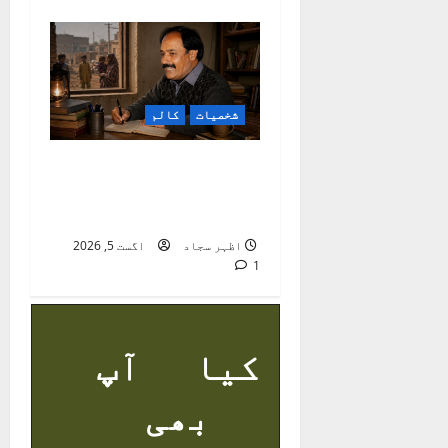
شخصیات
کالم
راجہ عرفؔان :
معاشرتی ناہمواریوں
کا نوحہ گر
اظہر سجاد
اگست 5, 2026
1
کیا آپ
بھی