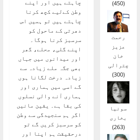
چاہتے ہیں اور اپنے
)
450
(
وطن کےلیے کچھ کرنا
چاہتے ہیں تو ہمیں اس
دھرتی کے ماحول کو
رحمت
سرسبز کرنا ہوگا۔
عزیز
اپنے گلی، محلے، گھر
خان
اور میدانوں میں جہاں
چترالی
بھی جگہ ملے زیادہ سے
)
300
(
زیادہ درخت لگانا ہوں
گے اسی میں ہماری اور
ہماری آنے والی نسلوں
کی بقا ہے۔ یقین مانیں
سونیا
اگر ہم سنجیدگی سے وطن
بخاری
کو سرسبز کریں گے تو
)
263
(
درحقیقت ہم اپنا اور