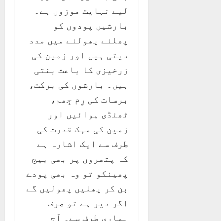
لیے نہایت موزوں ہے۔
بارشیں پودوں کو
پھلنے پھولنے میں مدد
دیتی ہیں اور زمین کی
زرخیزی کا باعث بنتی
ہیں۔ بارشوں کی برکت،
برسات کی رِم جِھم،
ٹھنڈی ہوائیں اور
زمین کی مہک قدرت کی
طرف سے ایک اشارہ ہے
کہ پتھروں پر بھی بیج
پھینکو تو وہ بھی پودے
بن کر پھلیں پھولیں گے
اگر دیر ہے تو صرف
ہماری طرف سے۔ آج