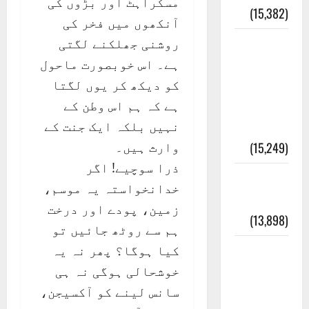
مسکراہٹ اور بڑوں کی
(15,382)
آنکھوں میں فخر کی
روشنی جھلکنے لگتی
معلومات
ہے۔ اس خوبصورت ماحول
مسجدِ
کو دیکھ کر یوں لگتا
نبوی و
ہے کہ ہم اس وطن کے
روضئہ
نہیں بلکہ ایک جنت کے
رسول ﷺ
وارث ہیں۔
(15,249)
ذرا سوچیے! اگر
کالا چٹا
خدانخواستہ یہ موسم،
پہاڑ
زمین، پودے اور درخت
(13,898)
ہم سے روٹھ جائیں تو
کیا ہوگا؟ پھر نہ یہ
رئیس
خوشحالی ہوگی نہ ہی
خانہ –
سانس لینے کو آکسیجن،
کیمبل