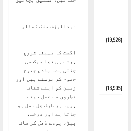
عدل و
انصاف
قُرآن کی
عبدالرؤف ملک کمالیہ
رُو سے
(19,926)
اگست کا مہینہ شروع
بنی
ہوتے ہی فضا مہک سی
اسرائیل
جاتی ہے۔ بادل جھوم
کی
جھوم کر برستے ہیں اور
کہانی
زمین کو اپنے شفاف
(18,995)
قطروں سے غسل دیتے
فرعون
ہیں۔ ہر طرف جل تھل ہو
کی
جاتا ہے اور درخت،
کہانی (
پیڑ، پودے دُھل کر صاف
Pharaoh )