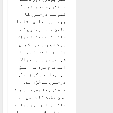
درختوں سے سجائیں گے
کیونکہ درختوں کا
وجود ہی ہماری بقا کا
ضامن ہے۔ درختوں کے
سائے تلے بیٹھنے والا
ہر شخص چاہے وہ کوئی
مزدور یا کسان ہو یا
شہروں میں رہنے والا
ایک عام فرد یا اعلیٰ
عہدیدار سب کی زندگی
درختوں سے جُڑی ہے۔
درختوں کا وجود نہ صرف
حسنِ فطرت کا ضامن ہے
بلکہ ہماری اور ہمارے
وطن کی سلامتی اور بقا