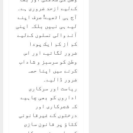
کےلیے ازحد ضروری ہے۔
آج ہی اٹھیے! صرف اپنے
لیے ہی نہیں بلکہ اپنی
آنے والی نسلوں کےلیے
کم از کم ایک پودا
ضرور لگائیے اور اس
وطن کو سرسبز و شاداب
کرنے میں اپنا حصہ
ضرور ڈالیے۔
ریاست اور سرکاری
اداروں کو بھی چاہیے
کہ شجرکاری اور
درختوں کے غیرقانونی
کٹاؤ پر قانون سازی
کرے اور بغیر سرکاری