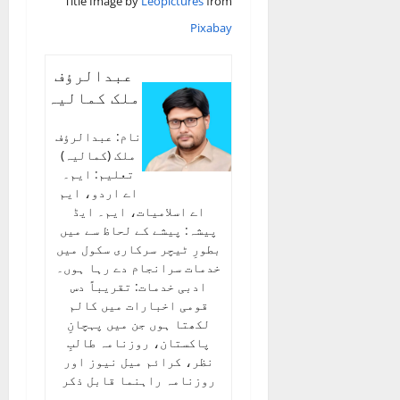
Title Image by
Leopictures
from
Pixabay
عبدالرؤف
ملک کمالیہ
نام: عبدالرؤف
ملک (کمالیہ)
تعلیم: ایم۔
اے اردو، ایم
اے اسلامیات، ایم۔ ایڈ
پیشہ: پیشے کے لحاظ سے میں
بطورِ ٹیچر سرکاری سکول میں
خدمات سرانجام دے رہا ہوں۔
ادبی خدمات: تقریباً دس
قومی اخبارات میں کالم
لکھتا ہوں جن میں پہچانِ
پاکستان، روزنامہ طالبِ
نظر، کرائم میل نیوز اور
روزنامہ راہنما قابل ذکر
ہیں۔