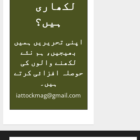
لکھاری
ہیں؟
اپنی تحریریں ہمیں
بھیجیں، ہم نئے
لکھنے والوں کی
حوصلہ افزائی کرتے
ہیں۔
iattockmag@gmail.com