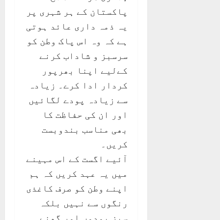
پاکستان کے ہر شہری پر
یہ ذمہ داری عائد ہوتی
ہے کہ وہ اس پاک وطن کو
سرسبز و شاداب کرنے
کےلیے اپنا بھرپور
کردار ادا کرے۔ زیادہ
سے زیادہ پودے لگائیں
اور ان کی حفاظت کا
بھی مناسب بندوبست
کریں۔
آئیے اگست کے اس مہینے
میں یہ عہد کریں کہ ہم
اپنے وطن کو صرف کاغذی
رنگوں سے نہیں بلکہ
سبز پودوں اور گھنے