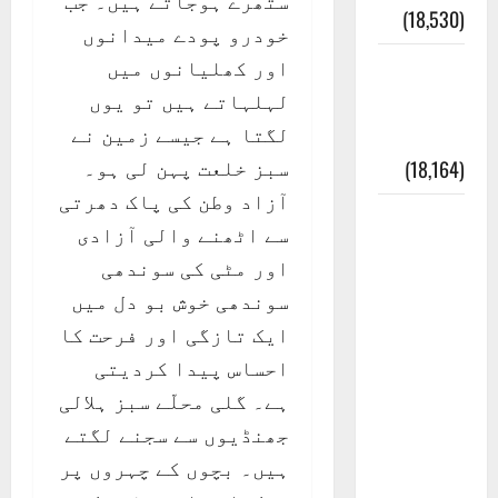
ستھرے ہوجاتے ہیں۔ جب
(18,530)
خودرو پودے میدانوں
اور کھلیانوں میں
ایک اور
لہلہاتے ہیں تو یوں
کتاب کی
لگتا ہے جیسے زمین نے
چوری
سبز خلعت پہن لی ہو۔
(18,164)
آزاد وطن کی پاک دھرتی
أھلًا و
سے اٹھنے والی آزادی
سہلًا
اور مٹی کی سوندھی
اور
سوندھی خوش بو دل میں
مرحبا
ایک تازگی اور فرحت کا
:معنی
احساس پیدا کردیتی
اور
ہے۔ گلی محلّے سبز ہلالی
ثقافتی
جھنڈیوں سے سجنے لگتے
و مذہبی
ہیں۔ بچوں کے چہروں پر
تاریخ