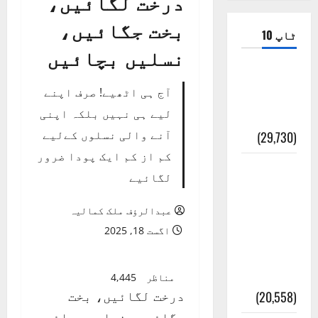
درخت لگائیں،
بخت جگائیں،
ٹاپ 10
نسلیں بچائیں
ضلع اٹک
آج ہی اٹھیے! صرف اپنے
کی وجہ
لیے ہی نہیں بلکہ اپنی
تسمیہ
آنے والی نسلوں کےلیے
(29,730)
کم از کم ایک پودا ضرور
اَھلاً وَ
لگائیے
سَھلاً
مَرحَباً
عبدالرؤف ملک کمالیہ
بِکُم یَا
اگست 18, 2025
رَمَضَانَ
الکَرِیم
مناظر
4,445
درخت لگائیں، بخت
(20,558)
جگائیں، نسلیں بچائیں