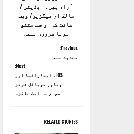
آراء ہیں۔ ایڈیٹر /
مالک ای میگزین/ ویب
سائٹ کا ان سے متفق
ہونا ضروری نہیں
P
Previous:
تجدید عہد
o
Next:
s
iOS، اینڈرائیڈ اور
t
ونڈوز موبائل فونز
موازنہ: ایک جائزہ
n
a
RELATED STORIES
v