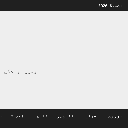
Ski
اگست 8, 2026
t
conten
ا
زمین، زندگی ا
سرورق
اخبار
انٹرویو
کالم
ادب
س