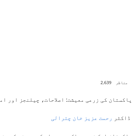
مناظر
2,639
پاکستان کی زرعی معیشت: اصلاحات، چیلنجز اور ام
ڈاکٹر
رحمت عزیز خان چترالی