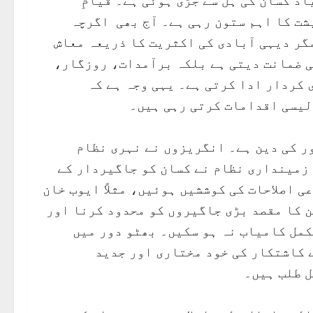
د کسان کی ہل سے جڑی ہوئی ہے۔ قیامِ
شت کا اہم ستون رہی ہے۔ آج بھی اگرچہ
گر دیہی آبادی کی اکثریت کا ذریعہ معاش
ی ضمانت دیتی ہے بلکہ برآمدات، روزگار،
ار (GDP) میں بھی کلیدی کردار ادا کرتی ہے۔ یہی وجہ ہے کہ
لیسی اقدامات کرتی رہی ہیں۔
ر کی دین ہے۔ انگریزوں نے نہری نظام
 زمینداری نظام نے کسان کو جاگیردار کے
ی اصلاحات کی کوششیں ہوئیں، مثلاً ایوب خان
ن کا مقصد بڑی جاگیروں کو محدود کرنا اور
کمل کامیاب نہ ہو سکیں۔ بھٹو دور میں
 کاشتکار کی خود مختاری اور جدید
ل طلب ہیں۔