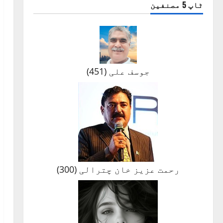
ٹاپ 5 مصنفین
جوسف علی
(
451
)
رحمت عزیز خان چترالی
(
300
)