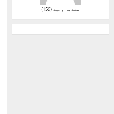
سعدیہ وحید
(
159
)