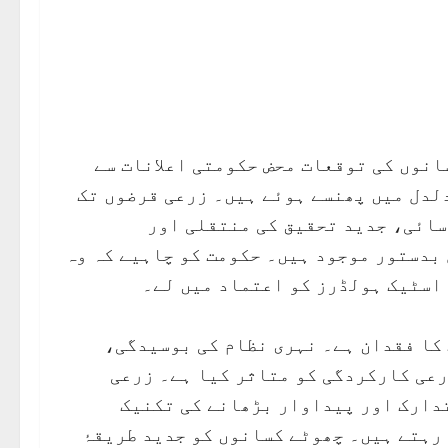
انوں کی توقعات محض حکومتی اعلانات سے
دلدل میں پھنسے ہوئے ہیں۔ زرعی قرضوں تک
سائی، جدید تحقیق کی منتقلی اور
بدستور موجود ہیں۔ حکومت کو چاہیے کہ وہ
اسٹیک ہولڈرز کو اعتماد میں لے۔
کا فقدان ہے۔ نہری نظام کی بوسیدگی،
رعی کارکردگی کو متاثر کیا ہے۔ زرعی
تدارک اور پیداوار بڑھانے کی تکنیک
 رہتے ہیں۔ چھوٹے کسانوں کو جدید طریقۂ