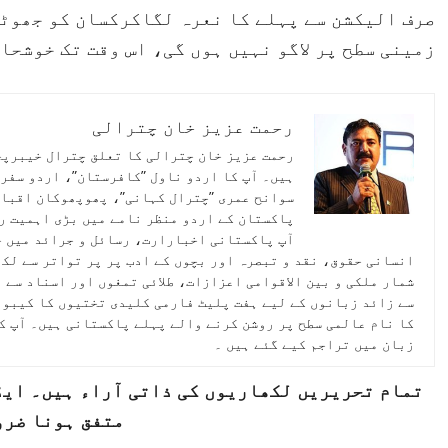
صرف الیکشن سے پہلے کا نعرہ لگاکرکسان کو جھوٹی
زمینی سطح پر لاگو نہیں ہوں گی، اس وقت تک خوشحال
رحمت عزیز خان چترالی
رحمت عزیز خان چترالی کا تعلق چترال خیبرپخ
ہیں۔ آپ کا اردو ناول ”کافرستان”، اردو سفرن
سوانح عمری ”چترال کہانی”، پھوپھوکان اقبال 
پاکستان کے اردو منظر نامے میں بڑی اہمیت ر
آپ پاکستانی اخبارارت، رسائل و جرائد میں ح
انسانی حقوق، نقد و تبصرہ اور بچوں کے ادب پر پر تواتر سے لکھ
شمار ملکی و بین الاقوامی اعزازات، طلائی تمغوں اور اسناد سے
سے زائد زبانوں کے لیے ہفت پلیٹ فارمی کلیدی تختیوں کا کیبو
کا نام عالمی سطح پر روشن کرنے والے پہلے پاکستانی ہیں۔ آپ ک
زبان میں تراجم کیے گئے ہیں ۔
تمام تحریریں لکھاریوں کی ذاتی آراء ہیں۔ ایڈی
متفق ہونا ضرو