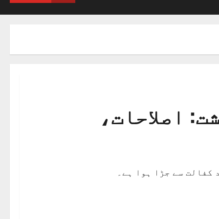
ت: اصلاحات،
 کفالت سے جڑا ہوا ہے۔