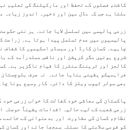
کاشت، فصلوں کے تحفظ اور مارکیٹنگ کی تعلیم نہی
ملتا ہے جب کہ مڈل مین اور ذخیرہ اندوز زیادہ م
زرعی پالیسی میں تسلسل لایا جائے۔ ہر نئی حکومت 
پالیسیوں میں عدم تسلسل پیدا ہوتا ہے۔ زراعت ک
چاہیے۔ کسان کارڈ اور سبسڈی اسکیموں کا شفاف ن
شروع ہوئیں مگر کرپشن اور ناقص عملدرآمد کے باع
کالجز اور ٹریننگ سنٹرز کا قیام ناگزیر ہے۔ کسا
فراہمیکو یقینی بنایا جائے۔ نہ صرف بلوچستان 
بھی سولر ٹیوب ویلز کا دائرہ کار وسیع ہونا چاہ
پاکستان کی معاشی خود کفالت کا خواب زرعی خود ک
زرعی شعبے کے لیے حالیہ اقدامات یقیناً حوصلہ ا
نظام، کسان کی مشاورت اور بدعنوانی کے خاتمے س
کو قومی سلامتی کا مسئلہ سمجھا جائے اور کسان کو