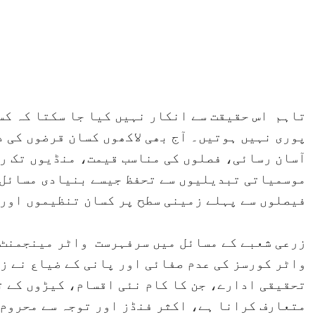
تاہم اس حقیقت سے انکار نہیں کیا جا سکتا کہ کس
پوری نہیں ہوتیں۔ آج بھی لاکھوں کسان قرضوں کی 
آسان رسائی، فصلوں کی مناسب قیمت، منڈیوں تک ر
موسمیاتی تبدیلیوں سے تحفظ جیسے بنیادی مسائل 
فیصلوں سے پہلے زمینی سطح پر کسان تنظیموں اور 
زرعی شعبے کے مسائل میں سرفہرست واٹر مینجمنٹ 
واٹر کورسز کی عدم صفائی اور پانی کے ضیاع نے ز
تحقیقی ادارے، جن کا کام نئی اقسام، کیڑوں کے 
متعارف کرانا ہے، اکثر فنڈز اور توجہ سے محروم