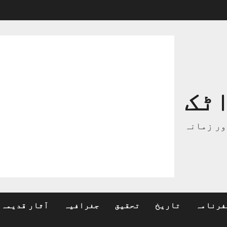
ٹک
ور زمانہ
فرنامہ
تاریخ
تحقیق
جغرافیہ
آثار قدیمہ