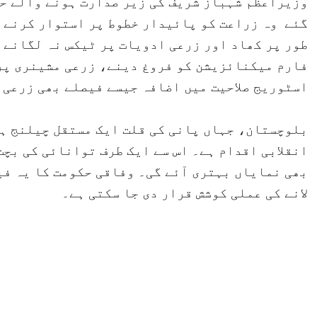
وزیراعظم شہباز شریف کی زیر صدارت ہونے والے حال
گئے وہ زراعت کو پائیدار خطوط پر استوار کرنے 
طور پر کھاد اور زرعی ادویات پر ٹیکس نہ لگانے ک
فارم میکنائزیشن کو فروغ دینے، زرعی مشینری پر
اسٹوریج صلاحیت میں اضافہ جیسے فیصلے بھی زرعی 
بلوچستان، جہاں پانی کی قلت ایک مستقل چیلنج ہ
انقلابی اقدام ہے۔ اس سے ایک طرف توانائی کی بچ
بھی نمایاں بہتری آئے گی۔ وفاقی حکومت کا یہ فی
لانے کی عملی کوشش قرار دی جا سکتی ہے۔