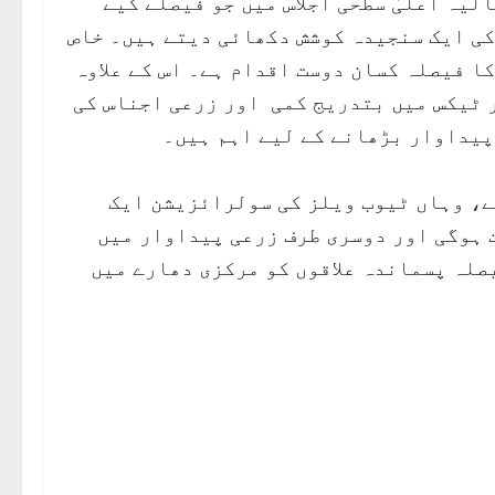
یہ اعلیٰ سطحی اجلاس میں جو فیصلے کیے
کی ایک سنجیدہ کوشش دکھائی دیتے ہیں۔ خاص
ا فیصلہ کسان دوست اقدام ہے۔ اس کے علاوہ
 ٹیکس میں بتدریج کمی اور زرعی اجناس کی
پیداوار بڑھانے کے لیے اہم ہیں۔
ے، وہاں ٹیوب ویلز کی سولرائزیشن ایک
ت ہوگی اور دوسری طرف زرعی پیداوار میں
صلہ پسماندہ علاقوں کو مرکزی دھارے میں