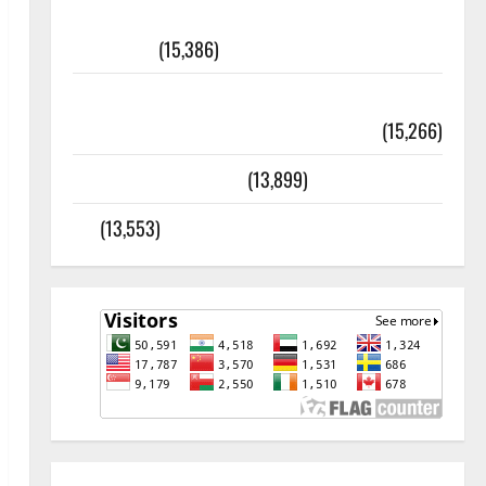
أھلًا و سہلًا اور مرحبا :معنی اور
ثقافتی و مذہبی تاریخ
(15,386)
معلومات مسجدِ نبوی و روضئہ رسول ﷺ
(15,266)
کالا چٹا پہاڑ
(13,899)
رئیس خانہ – کیمبل پور (اٹک)
(13,553)