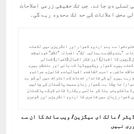
 تسلی دی جائے۔ جب تک حقیقی زرعی اصلاحات
ی محض اعلانات کی حد تک محدود رہے گی۔
تونخوا سے ہے، اردو، کھوار اور انگریزی میں لکھتے
امہ ”ہندوکش سے ہمالیہ تک”، افسانہ ”تلاش” خودنوشت
(بچوں کا اقبال) اور فکر اقبال (کھوار) شمالی
کھتے ہیں، کھوار ویکیپیڈیا کے بانی اور منتظم ہیں،
الات حاضرہ، ادب، ثقافت، اقبالیات، قانون، جرائم،
 رہے ہیں، آپ کی شاندار خدمات کے اعتراف میں آپ کو بے
 نوازا جا چکا ہے۔کھوار زبان سمیت پاکستان کی چالیس
رڈ سافٹویئر بنا کر عالمی ریکارڈ قائم کرکے پاکستان
ی کھوار زبان میں شاعری کا اردو، انگریزی اور گوجری
ٹر / مالک ای میگزین/ ویب سائٹ کا ان سے
ری نہیں