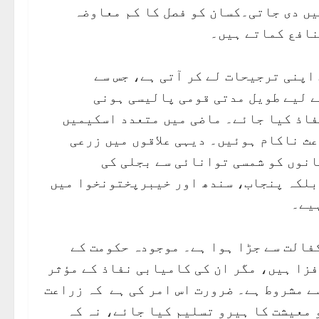
ں دی جاتی۔کسان کو فصل کا کم معاوضہ
نافع کماتے ہیں۔
اپنی ترجیحات لے کر آتی ہے، جس سے
ے لیے طویل مدتی قومی پالیسی ہونی
فاذ کیا جائے۔ ماضی میں متعدد اسکیمیں
ث ناکام ہوئیں۔ دیہی علاقوں میں زرعی
نوں کو شمسی توانائی سے بجلی کی
بلکہ پنجاب، سندھ اور خیبرپختونخوا میں
یے۔
فالت سے جڑا ہوا ہے۔ موجودہ حکومت کے
فزا ہیں، مگر ان کی کامیابی نفاذ کے مؤثر
ے مشروط ہے۔ ضرورت اس امر کی ہے کہ زراعت
 معیشت کا ہیرو تسلیم کیا جائے، نہ کہ