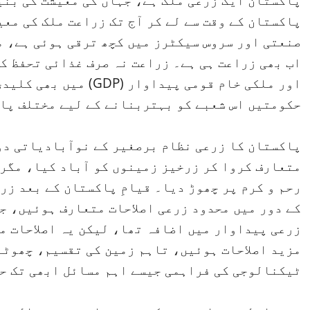
پاکستان ایک زرعی ملک ہے، جہاں کی معیشت کی بنیا
پاکستان کے وقت سے لے کر آج تک زراعت ملک کی معی
صنعتی اور سروس سیکٹرز میں کچھ ترقی ہوئی ہے، م
اب بھی زراعت ہی ہے۔ زراعت نہ صرف غذائی تحفظ ک
اور ملکی خام قومی پیداو
حکومتیں اس شعبے کو بہتربنانے کے لیے مختلف پا
پاکستان کا زرعی نظام برصغیر کے نوآبادیاتی دو
متعارف کروا کر زرخیز زمینوں کو آباد کیا، مگر
رحم و کرم پر چھوڑ دیا۔ قیامِ پاکستان کے بعد زرع
کے دور میں محدود زرعی اصلاحات متعارف ہوئیں، ج
زرعی پیداوار میں اضافہ تھا، لیکن یہ اصلاحات م
مزید اصلاحات ہوئیں، تاہم زمین کی تقسیم، چھوٹے
ٹیکنالوجی کی فراہمی جیسے اہم مسائل ابھی تک ح