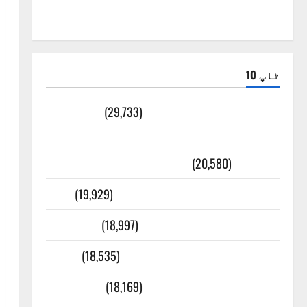
ٹاپ 10
ضلع اٹک کی وجہ تسمیہ
(29,733)
اَھلاً وَ سَھلاً مَرحَباً بِکُم یَا رَمَضَانَ
الکَرِیم
(20,580)
عدل و انصاف قُرآن کی رُو سے
(19,929)
بنی اسرائیل کی کہانی
(18,997)
فرعون کی کہانی ( Pharaoh )
(18,535)
ایک اور کتاب کی چوری
(18,169)