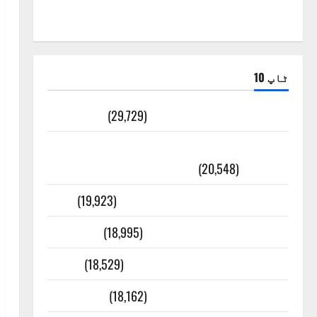
ٹاپ 10
ضلع اٹک کی وجہ تسمیہ
(29,729)
اَھلاً وَ سَھلاً مَرحَباً بِکُم یَا رَمَضَانَ
الکَرِیم
(20,548)
عدل و انصاف قُرآن کی رُو سے
(19,923)
بنی اسرائیل کی کہانی
(18,995)
فرعون کی کہانی ( Pharaoh )
(18,529)
ایک اور کتاب کی چوری
(18,162)