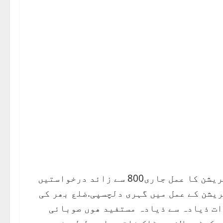
اٹک ( ملک امان شجاع سے) لائیو سٹاک کارڈ کی رجسٹریشن کا عمل جاری800 سے زائد درخواستیں
ریشن کے عمل میں گہری دلچسپی.ضلع بھر کی
ات ذیادہ سے ذیادہ مستفید ھوں صوبائی