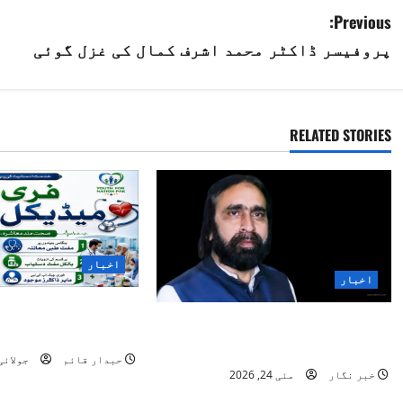
P
Previous:
پروفیسر ڈاکٹر محمد اشرف کمال کی غزل گوئی
o
s
t
RELATED STORIES
n
a
v
اخبار
i
اخبار
”یوتھ فار نیشن پا
g
حاجی داؤد تابش کی والدہ
انسانیت کا روشن 
انتقال کر گئیں
a
حبدار قائم
جولائی 3, 26
خبر نگار
مئی 24, 2026