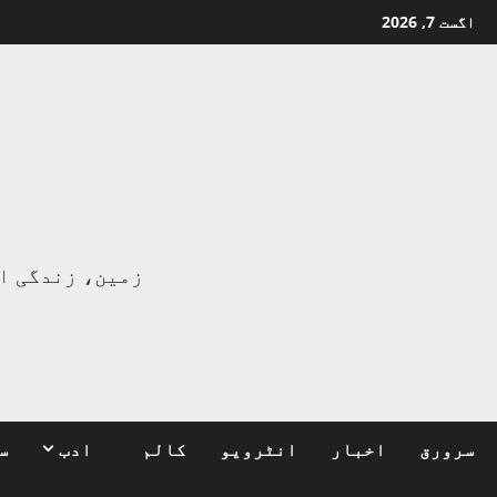
Ski
اگست 7, 2026
t
conten
ا
زمین، زندگی ا
سرورق
اخبار
انٹرویو
کالم
ادب
س