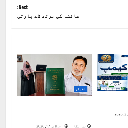
Next:
عائشہ کی برتھ ڈے پارٹی
اخبار
ک“ خدمتِ
ناردرن یونیورسٹی نوشہرہ
استعارہ
میں اردو تحقیق کا نیا سنگِ
20
میل
خبر نگار
جولائی 17, 2026