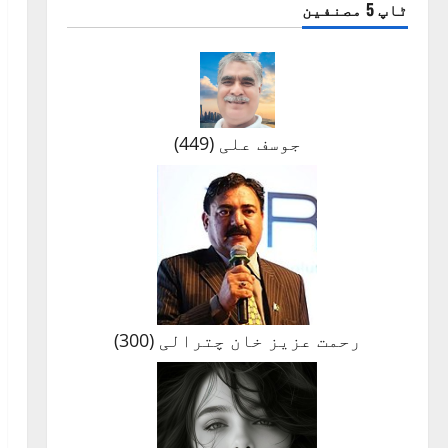
ٹاپ 5 مصنفین
جوسف علی
(
449
)
رحمت عزیز خان چترالی
(
300
)