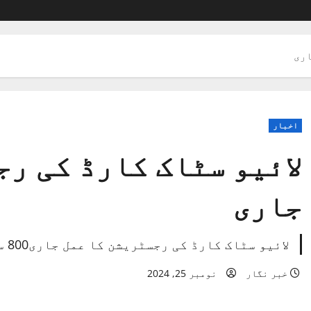
اری
اخبار
لائیو سٹاک کارڈ کی ر
جاری
لائیو سٹاک کارڈ کی رجسٹریشن کا عمل جاری800 سے زائد درخواستیں جمع ھو چکی ہیں
خبر نگار
نومبر 25, 2024