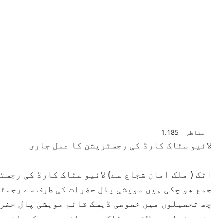
مناظر
1,185
لائیو سٹاک کارڈ کی رجسٹریشن کا عمل جاری
جمع ھو چکی ہیں مویشی پال حضرات کی طرف سے رجسٹ
چھ تحصیلوں میں خصوصی ڈیسک قائم مویشی پال حضر