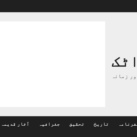
ٹک
ور زمانہ
فرنامہ
تاریخ
تحقیق
جغرافیہ
آثار قدیمہ