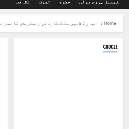
کیمبل پوری بولی
خطوط
تصوف
ثقافت
Home
اخبار
لائیو سٹاک کارڈ کی رجسٹریشن کا عمل ج
GOOGLE