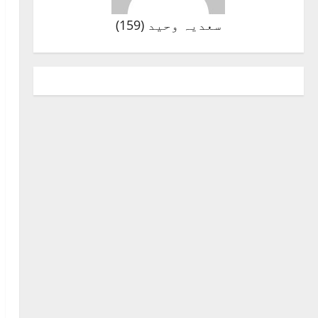
سعدیہ وحید
(
159
)