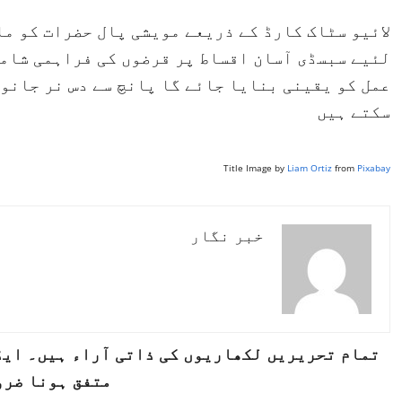
لائیو سٹاک کارڈ کے ذریعے مویشی پال حضرات کو م
لئیے سبسڈی آسان اقساط پر قرضوں کی فراہمی شامل
عمل کو یقینی بنایا جائے گا پانچ سے دس نر جانو
سکتے ہیں
Title Image by
Liam Ortiz
from
Pixabay
خبر نگار
تمام تحریریں لکھاریوں کی ذاتی آراء ہیں۔ ایڈی
متفق ہونا ضرو