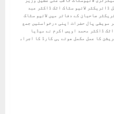
سیکرٹری لائیوسٹاک ثاقب علی عطیل وزیر
 ڈائریکٹر لائیو سٹاک اٹک ڈاکٹر عبد
ریکٹر صاحبان کے دفاتر میں لائیو سٹاک
ر مویشی پال حضرات اپنی درخواستیں جمع
اٹک ڈاکٹر محمد اویس اکرم نے میڈیا
یشن کا عمل مکمل ھوتے ہی کارڈ کا اجراء