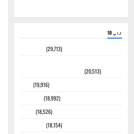
ٹاپ 10
ضلع اٹک کی وجہ تسمیہ
(29,713)
اَھلاً وَ سَھلاً مَرحَباً بِکُم یَا رَمَضَانَ
الکَرِیم
(20,513)
عدل و انصاف قُرآن کی رُو سے
(19,916)
بنی اسرائیل کی کہانی
(18,992)
فرعون کی کہانی ( Pharaoh )
(18,526)
ایک اور کتاب کی چوری
(18,154)