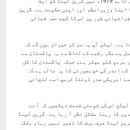
اس جزیرے پر 14ویں صدی سے ڈنمارک کا کنٹرول ہے، تاہم 1979ء میں گرین لینڈ کو ایک
ا اپنا وزیراعظم اور اپنی حکومت ہے۔ گرین
غرافیائی طور پر اس کا کچھ حصہ شمالی
 ہے۔ لیکن آپ یہ سن کر حیران ہوں گے کہ
57 ہزار نفوس پر مشتمل ہے مگر رقبے کے لحاظ سے یہ پاکستان سے
 بڑا ملک ہے، جس کا رقبہ 21 لاکھ 66 ہزار مربع کلو میٹر ہے، جبکہ پاکستان کا کل
ن لینڈ کے اندر کی خوبصورتی کا یہ عالم ہے کہ
سے امریکی صدر ڈونلڈ ٹرمپ اسے للچائی
لیکن اس کی شومئی قسمت دیکھیں کہ آنے
وں کا رہنا مشکل نظر آ رہا ہے۔ گرین لینڈ
رین لینڈ صرف برف کا ڈھیر نہیں رہا، بلکہ