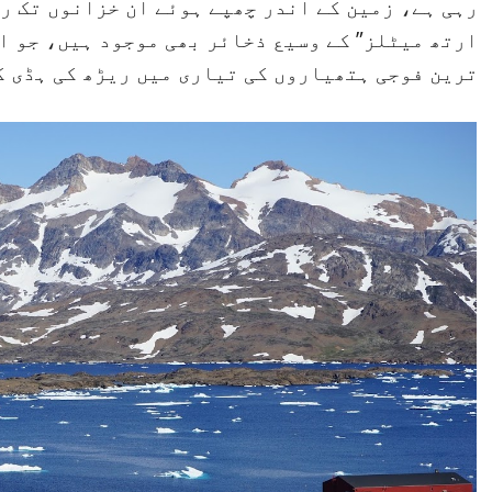
رہی ہے، زمین کے اندر چھپے ہوئے ان خزانوں تک رس
ارتھ میٹلز” کے وسیع ذخائر بھی موجود ہیں، جو 
ترین فوجی ہتھیاروں کی تیاری میں ریڑھ کی ہڈی ک