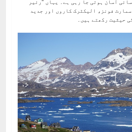
ائی آسان ہوتی جا رہی ہے۔ ​یہاں "رئیر
اسمارٹ فونز، الیکٹرک کاروں اور جدید
ی حیثیت رکھتے ہیں۔