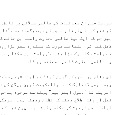
​سردست چین ان معدنیات کی عالمی سپلائی پر قابض 
کو ختم کرنا چاہتا ہے۔ وہاں ​برف پگھلنے سے "نار
ہیں جو کہ ایک نیا عالمی تجارت راستہ بن جائے گ
کھل گیا تو ایشیا سے یورپ کا سمندری سفر ہزاروں 
کے راستے کا ایک بڑا متبادل راستہ بن سکتا ہے۔ ج
وہ عالمی تجارت کا نیا محافظ ہو گا۔
​​اس بناء پر امریکہ گرین لینڈ کو اپنا قومی سلام
ویسے بھی ڈنمارک کے دارالحکومت کوپن ہیگن کی ن
امریکہ کا "تھول ایئر بیس” پہلے سے موجود ہے جو 
قبل از وقت اطلاع دینے کا نظام رکھتا ہے۔ امریکی
ارادہ اسی اہمیت کی عکاسی کرتا ہے۔ چین خود کو 