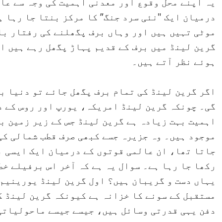
یہ اپنے محل وقوع اور معدنی اہمیت کی وجہ سے عا
گرین لینڈ میں برف کے قدیم پہاڑ پگھل رہے ہیں ا
ہوئے نظر آتے ہیں۔
گی۔ چونکہ گرین لینڈ امریکہ، یورپ اور روس کے د
اہمیت بہت زیادہ ہے گرین لینڈ جس کے زیر زمین ب
موجود ہیں۔ وہ جزیرہ جسے کبھی صرف قطب شمالی کی
جاتا تھا، ان عالمی قوتوں کے درمیان ایک ایسی ب
رکھا جا رہا ہے۔ سوال یہ ہے کہ آخر اس برفیلے خط
یہاں دست و گریبان ہیں؟ اول گرین لینڈ یورینیم،
مستقبل کے سونے کا خزانہ ہے کیونکہ ​گرین لینڈ ک
دفن یہی قدرتی وسائل ہیں، جیسے جیسے ماحولیاتی 