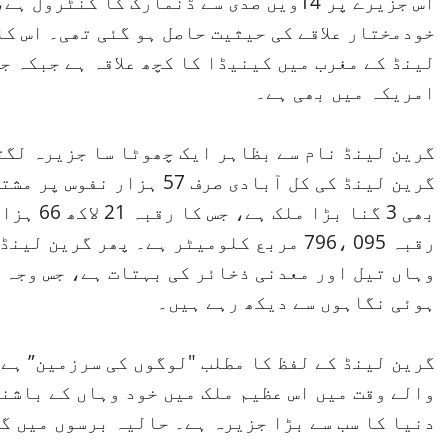
خودمختار علاقے کی حیثیت حاصل ہو گئی تھی۔ اس ک
لینڈ کے مغرب میں کینیڈا کا کچھ علاقہ ہے جبکہ ج
امریکہ میں بھی ہے۔
گرین لینڈ نام سے بظاہر ایک چھوٹا سا جزیرہ لگتا
گرین لینڈ کی کل آبادی صرف 
بھی 3 گنا
رقبہ 095 ،796 مربع کلومیٹر ہے۔ پھر گری
وہاں تیل اور معدنی ذخائر کی بہتات ہے، جس وجہ 
ہوئی نگاہوں سے دیکھ رہے ہیں۔
گرین لینڈ کے لفظ کا مطلب "لوگوں کی سرزمین” ہے 
والے وقت میں اس عظیم ملک میں خود وہاں کے باشند
دنیا کا سب سے بڑا جزیرہ ہے۔ ​حالیہ برسوں میں گ