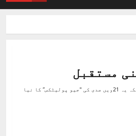
نی مستقبل
اب ​گرین لینڈ صرف جغرافیہ کا نام نہیں رہا بلکہ یہ 21ویں صدی کی "جیو پولیٹکس” کا نیا