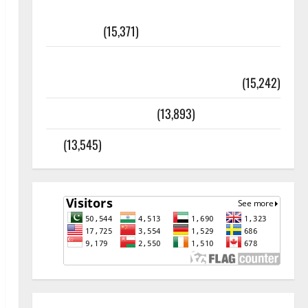
أھلًا و سہلًا اور مرحبا :معنی اور
ثقافتی و مذہبی تاریخ
(15,371)
معلومات مسجدِ نبوی و روضئہ رسول ﷺ
(15,242)
کالا چٹا پہاڑ
(13,893)
رئیس خانہ – کیمبل پور (اٹک)
(13,545)