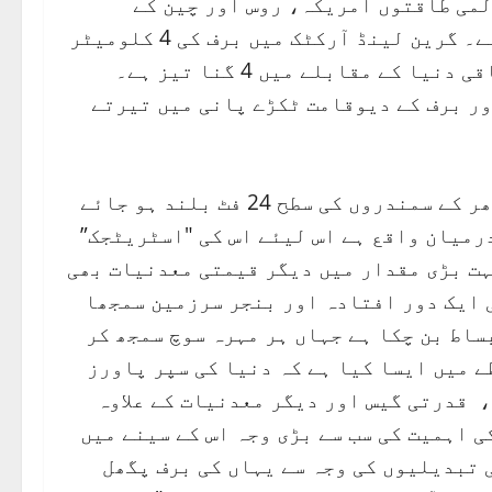
لمی طاقتوں امریکہ، روس اور چین کے
درمیان ایک "نئی سرد جنگ” کا مرکز بنتا جا رہا ہے۔ گرین لینڈ آرکٹک میں برف کی 4 کلومیٹر
موٹی تہیں ہیں اور وہاں برف پگھلنے کی رفتار باقی دنیا کے مقابلے میں 4 گنا تیز ہے۔
ور برف کے دیوقامت ٹکڑے پانی میں تیرتے
اگر گرین لینڈ کی تمام برف پگھل جائے تو دنیا بھر کے سمندروں کی سطح 24 فٹ بلند ہو جائے
رمیان واقع ہے اس لیئے اس کی "اسٹریٹجک”
ہت بڑی مقدار میں دیگر قیمتی معدنیات بھی
 ایک دور افتادہ اور بنجر سرزمین سمجھا
ساط بن چکا ہے جہاں ہر مہرہ سوچ سمجھ کر
ے میں ایسا کیا ہے کہ دنیا کی سپر پاورز
 قدرتی گیس اور دیگر معدنیات کے علاوہ
ی اہمیت کی سب سے بڑی وجہ اس کے سینے میں
تبدیلیوں کی وجہ سے یہاں کی برف پگھل