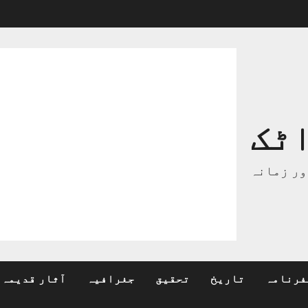
ٹک
ور زمانہ
فرنامہ
تاریخ
تحقیق
جغرافیہ
آثار قدیمہ