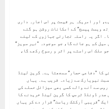
ہے، اور امریکہ ہر قیمت پر اس اجارہ داری
تھ ویسٹ پیسج” کے امکانات روشن ہو گئے
ا۔ اگر یہ راستہ تجارتی جہازوں کے لیئے
میل کم ہو جائے گا، جو موجودہ "نہر سویز”
و ملک اس راستے پر اثر و رسوخ رکھے گا،
تی کا "دفاعی حصار” سمجھتا ہے۔ گرین لینڈ
سبت نیویارک سے زیادہ قریب ہے۔ یہاں
روس سے آنے والے کسی بھی میزائل حملے کی
 صدر ڈونلڈ ٹرمپ کا گرین لینڈ خریدنے کا
ایک "قریبی آرکٹک ریاست” قرار دے کر یہاں