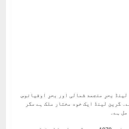
ینڈ بحرِ منجمد شمالی اور بحرِ اوقیانوس
۔ گرین لینڈ ایک خود مختار ملک ہے مگر
مل ہے۔