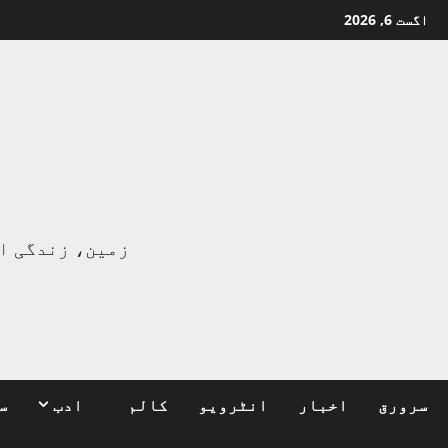
Ski
اگست 6, 2026
t
conten
ا
زمین، زندگی ا
سرورق
اخبار
انٹرویو
کالم
ادب
س