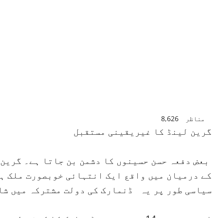
مناظر
8,626
گرین لینڈ کا غیریقینی مستقبل
بعض دفعہ حسن حسینوں کا دشمن بن جاتا ہے۔ گرین ل
کے درمیان میں واقع ایک انتہائی خوبصورت ملک ہے
سیاسی طور پر یہ ڈنمارک کی دولت مشترکہ میں شا