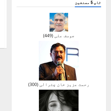
ٹاپ 5 مصنفین
جوسف علی
(
449
)
رحمت عزیز خان چترالی
(
300
)