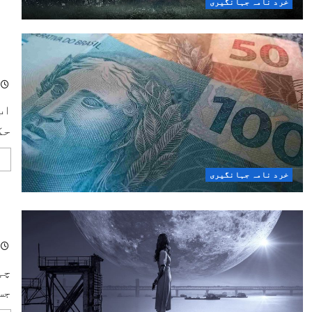
خرد نامہ جہانگیری
سب
اب
حک
خرد نامہ جہانگیری
چا
چی
جس