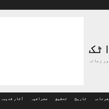
ٹک
ور زمانہ
فرنامہ
تاریخ
تحقیق
جغرافیہ
آثار قدیمہ