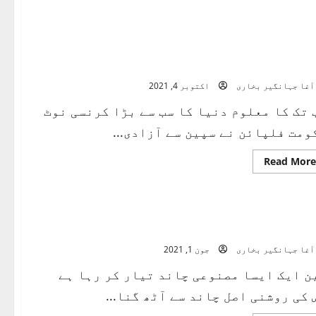
about
مرد
پر
اسرار
 سے بڑا کرنسی نوٹ
آغا جہانگیر بخاری
اکتوبر 4, 2021
 تک کا معلوم دنیا کا سب سے بڑا کرنسی نوٹ
ومت فلپائن نے سپین سے آزادی...
Read
Read More
more
about
سب
سے
بڑا
کرنسی
ند میڈ ان چائنہ
نوٹ
آغا جہانگیر بخاری
جون 1, 2021
ن ایک ایسا مصنوعی چاند تیار کر رہا ہے
 کی روشنی اصل چاند سے آٹھ گنا...