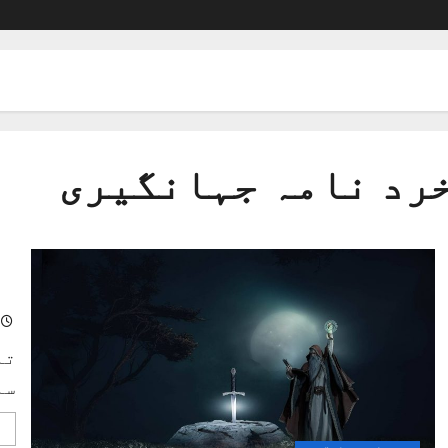
رد نامہ جہانگیری
مر
تا
سا