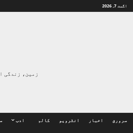
Ski
اگست 7, 2026
t
conten
ا
زمین، زندگی ا
سرورق
اخبار
انٹرویو
کالم
ادب
س