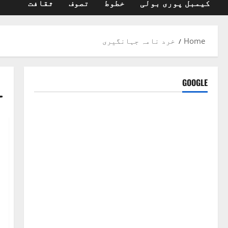
کیمبل پوری بولی
خطوط
تصوف
ثقافت
Home
خرد نامہ جہانگیری
خ
GOOGLE