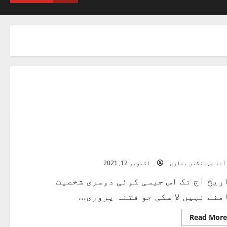
د پر اسرار
آغا جہانگیر بخاری
اکتوبر 12, 2021
ریخ آج تک اس جیسی کوئی دوسری شخصیت
منے نہیں لا سکی جو فتنہ پروری...
Read
Read More
more