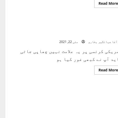
Read
Read More
more
about
چاند
میڈ
ان
چائنہ
ریکی ڈالر کے نشان $ کی اصل
آغا جہانگیر بخاری
مئی 22, 2021
ریکی کرنسی پر یہ علامت نہیں چھاپی جاتی
ید آپ نے کبھی غور کیا ہو
Read
Read More
more
about
امریکی
ڈالر
کے
نشان
$
کی
اصل