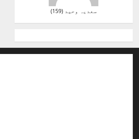
سعدیہ وحید
(
159
)