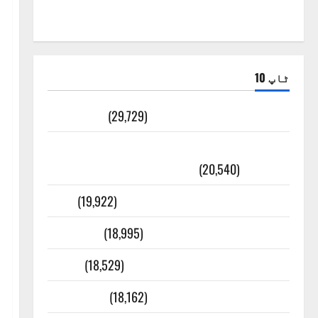
ٹاپ 10
ضلع اٹک کی وجہ تسمیہ
(29,729)
اَھلاً وَ سَھلاً مَرحَباً بِکُم یَا رَمَضَانَ
الکَرِیم
(20,540)
عدل و انصاف قُرآن کی رُو سے
(19,922)
بنی اسرائیل کی کہانی
(18,995)
فرعون کی کہانی ( Pharaoh )
(18,529)
ایک اور کتاب کی چوری
(18,162)