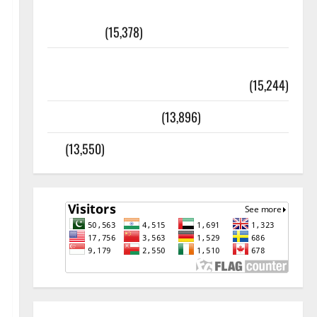
أھلًا و سہلًا اور مرحبا :معنی اور
ثقافتی و مذہبی تاریخ
(15,378)
معلومات مسجدِ نبوی و روضئہ رسول ﷺ
(15,244)
کالا چٹا پہاڑ
(13,896)
رئیس خانہ – کیمبل پور (اٹک)
(13,550)