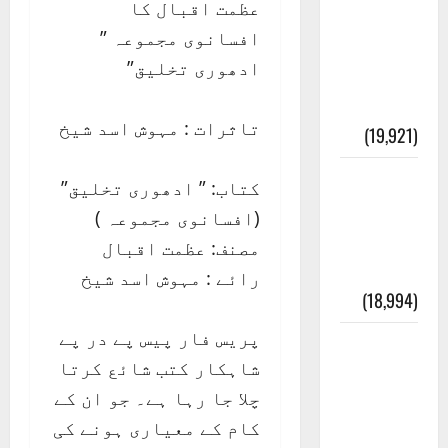
عظمت اقبال کا
عدل و
افسانوی مجموعہ ”
انصاف
ادھوری تخلیق”
قُرآن کی
رُو سے
تاثرات : مہوش اسد شیخ
(19,921)
بنی
کتاب: ” ادھوری تخلیق”
اسرائیل
(افسانوی مجموعہ )
کی
مصنف: عظمت اقبال
کہانی
رائے : مہوش اسد شیخ
(18,994)
پریس فار پیس پے در پے
فرعون
شاہکار کتب شائع کرتا
کی
چلا جا رہا ہے۔ جو ان کے
کہانی (
کام کے معیاری ہونے کی
Pharaoh )