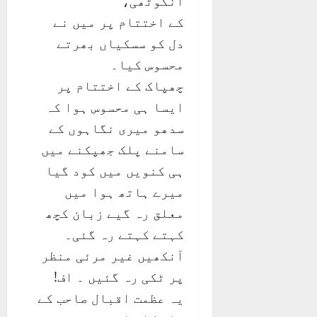
انگوٹھی،
کے اختتام پر میں نے
دل کو سسکیاں بھرتے
محسوس کیا۔
چھپاک کے اختتام پر
ایسا ہی محسوس ہوا کہ
سدھو میری نگاہوں کے
سامنے پلک جھپکنے میں
ہی کنویں میں کود گیا
میرے ہاتھ ہوا میں
معلق رہ گیے زبان کچھ
کہتے کہتے رہ گئی۔
آنکھیں غیر مرئی منظر
پر ٹکی رہ گئیں ۔ اف!
یہ عظمت اقبال صاحب کے