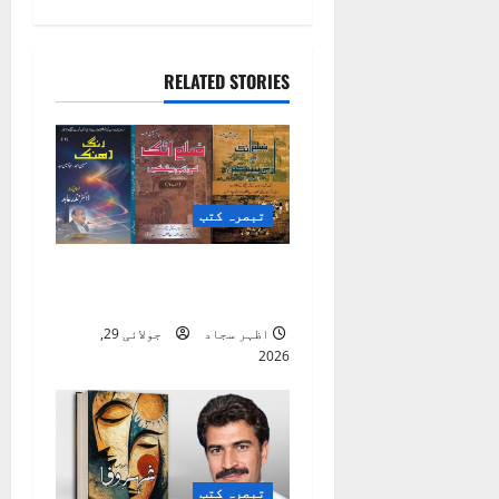
i
g
RELATED STORIES
a
t
i
تبصرہ کتب
o
ضلع اٹک کی ادبی
بیٹھکیں
n
اظہر سجاد
جولائی 29,
2026
تبصرہ کتب