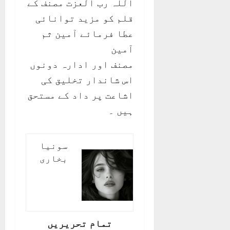
اللہ رب العزت مصنف کے
قلم کو مزید توانائی
عطا فرمائے آمین ثم
آمین
مصنف اور ادارہ دونوں
اس شاندار تخلیق کی
اشاعت پر داد کے مستحق
ہیں ۔
سونیا
بخاری
تمام تحریریں