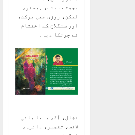
بجھتے دیئے، ہمسفر،
لیکن، روزی میں برکت،
اور سنگلاخ کے اختتام
نے چونکا دیا۔
نضال، آگ، مایا مائی
لائف، تقصیر، دائرہ،