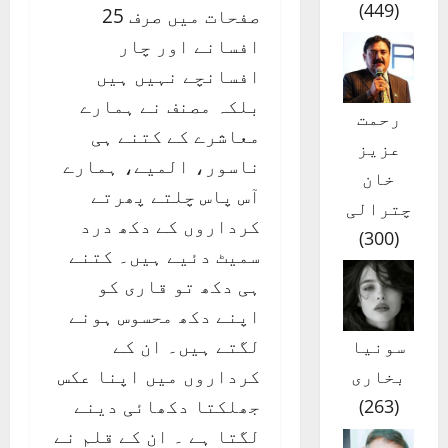
)
449
(
صفحات میں صرف 25
افسانے اور چار
افسانچے نہیں ہیں
بلکہ مصنف نے ہمارے
رحمت
معاشرے کے کتنے ہی
عزیز
ناسور، المیے، ہمارے
خان
آس پاس چلتے پھرتے
چترالی
کرداروں کے دکھ درد
)
300
(
سمیٹ دئیے ہیں۔ کتنے
ہی دکھ تو قاری کو
اپنے دکھ محسوس ہونے
لگتے ہیں۔ ان کے
سونیا
کرداروں میں اپنا عکس
بخاری
جھلکتا دکھائی دینے
)
263
(
لگتا ہے ۔ ان کے قلم نے