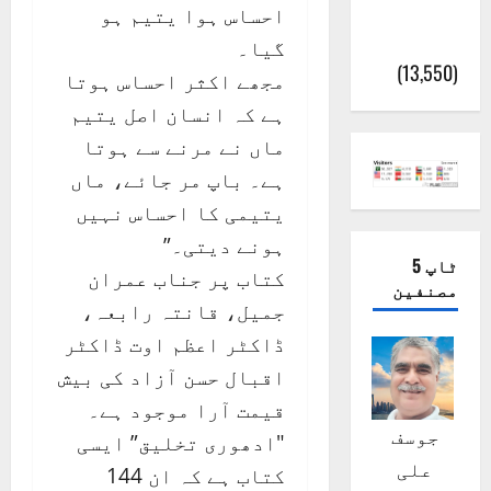
پور
احساس ہوا یتیم ہو
(اٹک)
گیا۔
(13,550)
مجھے اکثر احساس ہوتا
ہے کہ انسان اصل یتیم
ماں نے مرنے سے ہوتا
ہے۔ باپ مر جائے، ماں
یتیمی کا احساس نہیں
ہونے دیتی۔”
ٹاپ 5
کتاب پر جناب عمران
مصنفین
جمیل، قانتہ رابعہ،
ڈاکٹر اعظم اوت ڈاکٹر
اقبال حسن آزاد کی بیش
قیمت آرا موجود ہے۔
جوسف
"ادھوری تخلیق” ایسی
علی
کتاب ہے کہ ان 144