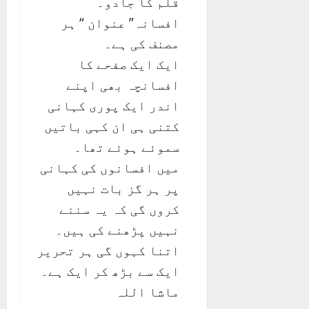
قلم کا جادو۔
افسانہ” عنوان “ ہر
مصنف کی ہے۔
ایک ایک صفحے کا
افسانچہ بھی اپنے
اندر ایک پوری کہانی
کتنی ہی ان کہی باتیں
سموئے ہوئے تھا۔
میں افسانوں کی کہانی
پر ہر گز بات نہیں
کروں گی کہ یہ سننے
نہیں پڑھنے کی ہیں۔
اتنا کہوں گی ہر تحریر
ایک سے بڑھ کر ایک ہے۔
ماشا اللہ