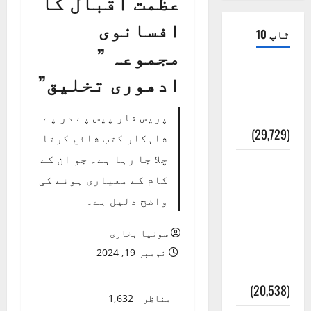
عظمت اقبال کا
افسانوی
ٹاپ 10
مجموعہ ”
ضلع اٹک
ادھوری تخلیق”
کی وجہ
تسمیہ
پریس فار پیس پے در پے
(29,729)
شاہکار کتب شائع کرتا
چلا جا رہا ہے۔ جو ان کے
اَھلاً وَ
کام کے معیاری ہونے کی
سَھلاً
واضح دلیل ہے۔
مَرحَباً
بِکُم یَا
سونیا بخاری
رَمَضَانَ
نومبر 19, 2024
الکَرِیم
(20,538)
مناظر
1,632