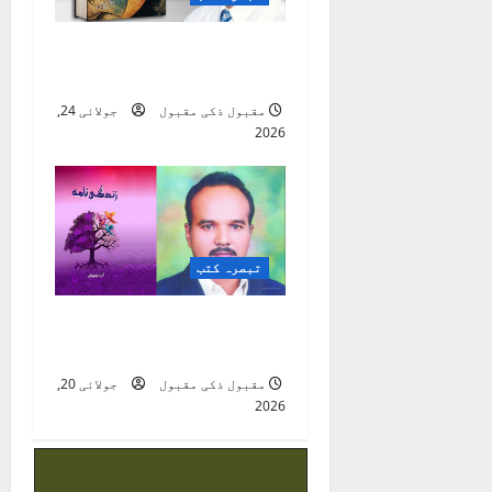
شہرِ وفا ( شعری مجموعہ
)
مقبول ذکی مقبول
جولائی 24,
2026
تبصرہ کتب
زندگی نامہ ( از قلم
انیل چوہان )
مقبول ذکی مقبول
جولائی 20,
2026