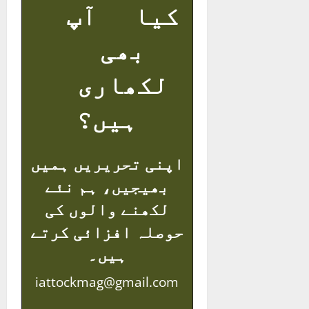
کیا آپ
بھی
لکھاری
ہیں؟
اپنی تحریریں ہمیں
بھیجیں، ہم نئے
لکھنے والوں کی
حوصلہ افزائی کرتے
ہیں۔
iattockmag@gmail.com