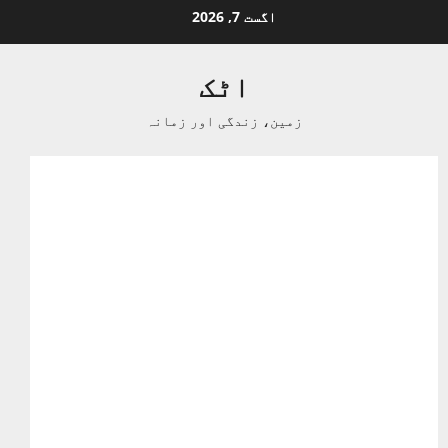
Ski
اگست 7, 2026
t
conten
اٹک
زمین، زندگی اور زمانہ