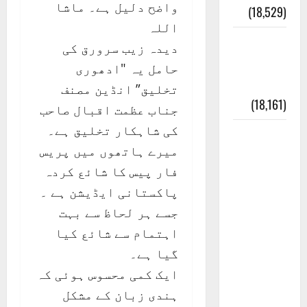
واضح دلیل ہے۔ ماشا
(18,529)
اللہ
ایک اور
دیدہ زیب سرورق کی
کتاب کی
حامل یہ "ادھوری
چوری
تخلیق” انڈین مصنف
(18,161)
جناب عظمت اقبال صاحب
کی شاہکار تخلیق ہے۔
أھلًا و
میرے ہاتھوں میں پریس
سہلًا
فار پیس کا شائع کردہ
اور
پاکستانی ایڈیشن ہے ۔
مرحبا
جسے ہر لحاظ سے بہت
:معنی
اہتمام سے شائع کیا
اور
گیا ہے۔
ثقافتی
ایک کمی محسوس ہوئی کہ
و مذہبی
ہندی زبان کے مشکل
تاریخ