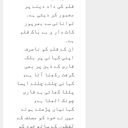
قلم کی داد دینے پر
مجبور کر دیتی ہے۔
توانائی سے بھرپور
کاٹ دار و بے باک قلم
ہے۔
ان کے قلم کو ناصرف
اپنی کہانی پر بلکہ
قاری کے ذہن پر بھی
گرفت رکھنا آتا ہے،
کہانی چلتے چلتے ایسا
پلٹا کھاتی ہے قاری
چونک اٹھتا ہے،
کہانیاں پڑھتے ہوئے
میں نے خود کو مصنف کے
لفظوں کے ساتھ خود کو