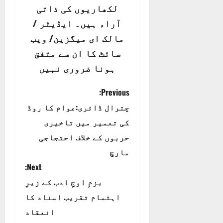
لکھاریوں کی ذاتی
آراء ہیں۔ ایڈیٹر /
مالک ای میگزین/ ویب
سائٹ کا ان سے متفق
ہونا ضروری نہیں
P
Previous:
چترال ڈائری:عوام کا روڈ
o
کی تعمیر میں تاخیری
s
حربوں کے خلاف احتجاجی
t
مارچ
Next:
n
بزمِ اوجِ ادب کے زیرِ
a
اہتمام تقریب اسناد کا
انعقاد
v