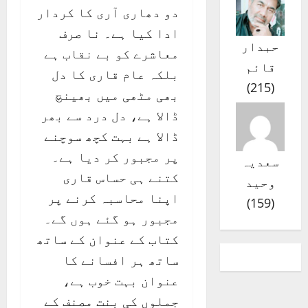
دو دھاری آری کا کردار
ادا کیا ہے۔ نا صرف
حبدار
معاشرے کو بے نقاب ہے
قائم
بلکہ عام قاری کا دل
)
215
(
بھی مٹھی میں بھینچ
ڈالا ہے، دل درد سے بھر
ڈالا ہے بہت کچھ سوچنے
پر مجبور کر دیا ہے۔
سعدیہ
کتنے ہی حساس قاری
وحید
اپنا محاسبہ کرنے پر
)
159
(
مجبور ہو گئے ہوں گے۔
کتاب کے عنوان کے ساتھ
ساتھ ہر افسانے کا
عنوان بہت خوب ہے،
جملوں کی بنت مصنف کے