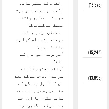
الفاظ کے معنی ساتھ
(15,378)
لکھ دئیے جاتے تو بہت
معلومات
سوں کا بھلا ہو جاتا۔
مسجدِ
مصنف نے کتاب کا
نبوی و
انتساب اپنی والدہ
روضئہ
مرحومہ کے نام کیا ہے
رسول ﷺ
۔لکھتے ہیں:
(15,244)
"مرحومہ امی جان کے
نام”
کالا چٹا
"والد محترم کا سایہ
پہاڑ
سر سے اٹھ جانے کے بعد
(13,896)
ان کا آنچل زندگی کے
رئیس
سفر میں طویل عرصے تک
خانہ –
سایہ فگن رہا اور جب
کیمبل
وہ دنیا سے گئیں تب