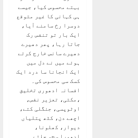
بہتے محسوس کیا، جیسے
ہی کہانی کا غیر متوقع
دوسرا رخ سامنے آیا،
ایک بار تو تنفس رک
جاتا رہا، پھر دھیرے
دھیرے سانس خارج کرتے
ہوئے میں نے دل میں
ایک انجانا سا درد ایک
کسک سی محسوس کی۔
افسانہ ادھوری تخلیق
،مکتی، تعزیر نفس،
اوٹوپسی، جنگلی کتے،
اچھے دن، کٹھ پتلیاں
دیوار، کھلونا،
ادھورا سچ، جلتے