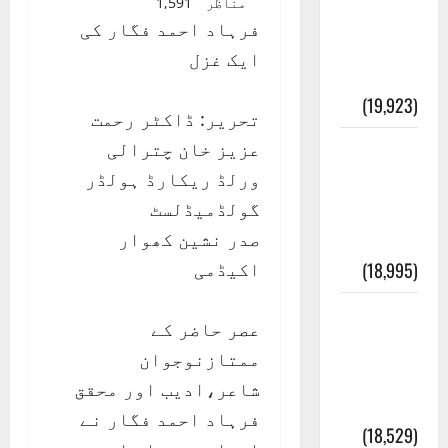
مناظر
1,591
انصاف
فرہاد احمد فگار کی
قُرآن کی
ایک غزل
رُو سے
(19,923)
تحریر: ڈاکٹر رحمت
عزیز خان چترالی
بنی
ورلڈ ریکارڈ ہولڈر
اسرائیل
گولڈمیڈلسٹ
کی
صدر نشین کھوار
کہانی
اکیڈمی
(18,995)
فرعون
عصر حاضر کے
کی
ممتازنوجوان
کہانی (
شاعر،ادیب اور محقق
Pharaoh )
فرہاد احمد فگار نے
(18,529)