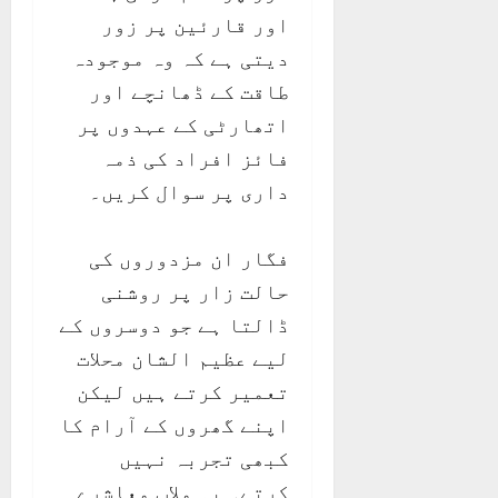
اور قارئین پر زور
دیتی ہے کہ وہ موجودہ
طاقت کے ڈھانچے اور
اتھارٹی کے عہدوں پر
فائز افراد کی ذمہ
داری پر سوال کریں۔
فگار ان مزدوروں کی
حالت زار پر روشنی
ڈالتا ہے جو دوسروں کے
لیے عظیم الشان محلات
تعمیر کرتے ہیں لیکن
اپنے گھروں کے آرام کا
کبھی تجربہ نہیں
کرتے۔ یہ ملاپ معاشرے