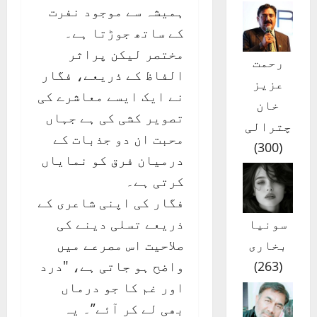
ہمیشہ سے موجود نفرت
کے ساتھ جوڑتا ہے۔
مختصر لیکن پراثر
رحمت
الفاظ کے ذریعے، فگار
عزیز
نے ایک ایسے معاشرے کی
خان
تصویر کشی کی ہے جہاں
چترالی
محبت ان دو جذبات کے
)
300
(
درمیان فرق کو نمایاں
کرتی ہے۔
فگار کی اپنی شاعری کے
ذریعے تسلی دینے کی
سونیا
صلاحیت اس مصرعے میں
بخاری
واضح ہو جاتی ہے، "درد
)
263
(
اور غم کا جو درماں
بھی لے کر آئے”۔ یہ