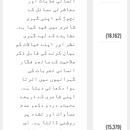
انسانی جذبات اور
معاشرتی مسائل کے
ایک اور
نچوڑ کو اپنی گہری
کتاب کی
شاعری میں قید کیا ہے۔
چوری
مشاہدے کے لیے گہری
(18,162)
نظر اور اپنے خیالات کو
أھلًا و
بیان کرنے کی قابل ذکر
سہلًا
صلاحیت کے ساتھ، فگار
اور
انسانی تجربات کی
مرحبا
گہرائیوں میں اترتا
:معنی
ہوا دکھائی دیتا ہے۔
اور
اپنی شاعری کے ذریعے
ثقافتی
محبت، درد، دکھ، عدم
و مذہبی
مساوات اور تشدد پر
تاریخ
روشنی ڈالتا ہے۔ اس
(15,379)