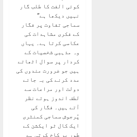
کوئی الفت کا طلب گار
نہیں دیکھا ہے”
سماجی تفاوت پر فگار
کے فکری مشاہدات کی
عکاسی کرتا ہے۔ یہاں
وہ مذہبی شخصیات کے
کردار پر سوال اٹھاتے
ہیں جو ضرورت مندوں کی
مدد کرنے کی بہ جائے
دولت اور مراعات سے
لطف اندوز ہوتے نظر
آتے ہیں۔ فگار کی
پُرجوش سماجی کمنٹری
ایک کال ٹو ایکشن کے
طور پر کام کرتی ہے