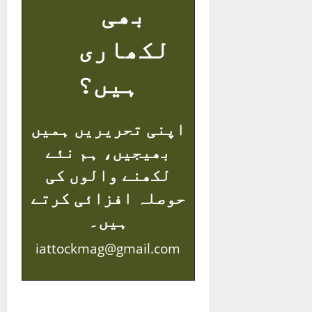
بھی
لکھاری
ہیں؟
اپنی تحریریں ہمیں
بھیجیں، ہم نئے
لکھنے والوں کی
حوصلہ افزائی کرتے
ہیں۔
iattockmag@gmail.com