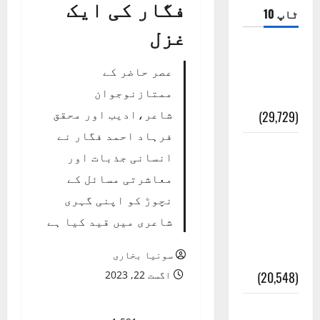
فگار کی ایک
ٹاپ 10
غزل
ضلع اٹک
عصر حاضر کے
کی وجہ
ممتازنوجوان
تسمیہ
شاعر،ادیب اور محقق
(29,729)
فرہاد احمد فگار نے
اَھلاً وَ
انسانی جذبات اور
سَھلاً
معاشرتی مسائل کے
مَرحَباً
نچوڑ کو اپنی گہری
بِکُم یَا
شاعری میں قید کیا ہے
رَمَضَانَ
الکَرِیم
سونیا بخاری
(20,548)
اگست 22, 2023
عدل و