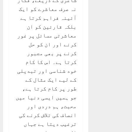
شاعری کے ذریعے، فگار
نہ صرف معاشرے کو ایک
آئینہ فراہم کرتا ہے
بلکہ قارئین کو ان
معاشرتی مسائل پر غور
کرنے اور ان کو حل
کرنے پر بھی مجبور
کرتا ہے۔ اس کا کام
خود شناسی اور تبدیلی
کے لیے ایک مثال کے
طور پر کام کرتا ہے،
جو ہمیں ایسی دنیا میں
محبت، ہم دردی اور
انصاف کی تلاش کرنے کی
ترغیب دیتا ہے جہاں