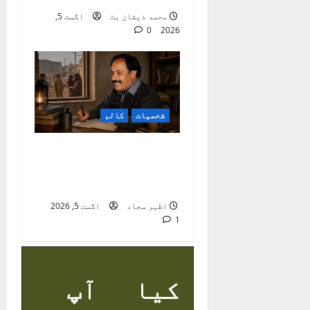
محمد ذیشان بٹ
اگست 5,
0
2026
شخصیات
کالم
راجہ عرفؔان :
معاشرتی ناہمواریوں
کا نوحہ گر
اظہر سجاد
اگست 5, 2026
1
کیا آپ