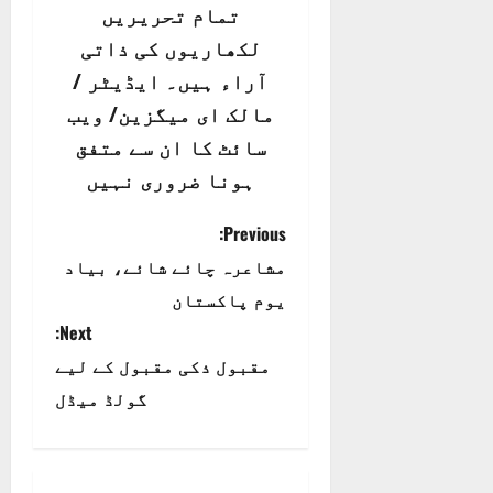
تمام تحریریں
لکھاریوں کی ذاتی
آراء ہیں۔ ایڈیٹر /
مالک ای میگزین/ ویب
سائٹ کا ان سے متفق
ہونا ضروری نہیں
P
Previous:
مشاعرہ چائے شائے، بیاد
o
یوم پاکستان
s
Next:
t
مقبول ذکی مقبول کے لیے
گولڈ میڈل
n
a