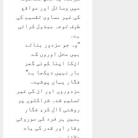
میں وسائل اور مواقع
کی غیر مساوی تقسیم کی
طرف توجہ مبذول کراتی
ہے۔
"وہ جو مزدور بناتے
ہیں محل اوروں کے
ان‌کا اپنا کوئی گھر
بار نہیں دیکھا ہے”
فگار یہاں پوشیدہ
مزدوروں اور ان کی غیر
تسلیم شدہ شراکتوں پر
روشنی ڈال کر، فگار
ہمیں ہر فرد کی موروثی
وقار اور قدر کی یاد
دلاتا ہے۔