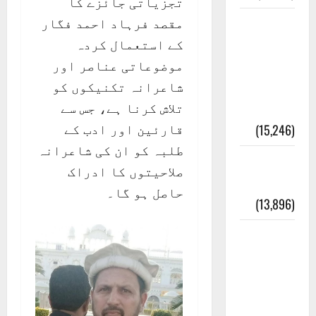
تجزیاتی جائزے کا
مقصد فرہاد احمد فگار
معلومات
کے استعمال کردہ
مسجدِ
موضوعاتی عناصر اور
نبوی و
شاعرانہ تکنیکوں کو
روضئہ
تلاش کرنا ہے، جس سے
رسول ﷺ
قارئین اور ادب کے
(15,246)
طلبہ کو ان کی شاعرانہ
کالا چٹا
صلاحیتوں کا ادراک
پہاڑ
حاصل ہو گا۔
(13,896)
رئیس
خانہ –
کیمبل
پور