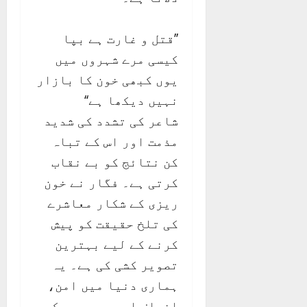
’’قتل و غارت ہے بپا
کیسی مرے شہروں میں
یوں کبھی خون کا بازار
نہیں دیکھا ہے‘‘
شاعر کی تشدد کی شدید
مذمت اور اس کے تباہ
کن نتائج کو بے نقاب
کرتی ہے۔ فگار نے خون
ریزی کے شکار معاشرے
کی تلخ حقیقت کو پیش
کرنے کے لیے بہترین
تصویر کشی کی ہے۔ یہ
ہماری دنیا میں امن،
انصاف اور ہم دردی کی