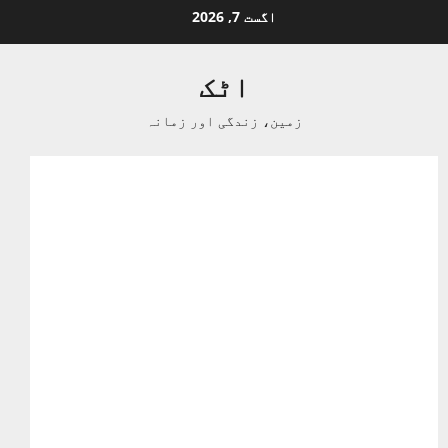
Ski
اگست 7, 2026
t
conten
اٹک
زمین، زندگی اور زمانہ