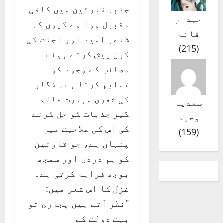
جذبہ قارئین میں کافی
حبدار
مقبول ہوا ہے کیوں کہ
قائم
شاعر امید اور نجات کی
)
215
(
کرن پیش کرتے ہوئے
مصائب کے وجود کو
تسلیم کرتا ہے۔ فگار
کی شعری مہارت عالم
سعدیہ
گیر جذبات کو حل کرنے
وحید
کی اس کی صلاحیت میں
)
159
(
پنہاں ہے، جو قارئین
کو ہم دردی اور سمجھ
بوجھ فراہم کرتی ہے۔
غزل کا اس شعر میں:
"نظر آتے ہیں پجاری تو
بہت دولت کے