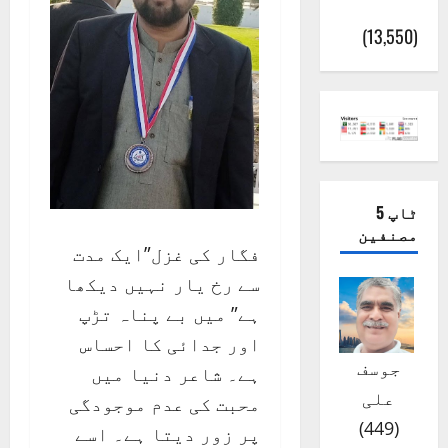
(اٹک)
(13,550)
ٹاپ 5
مصنفین
فگار کی غزل”ایک مدت
سے رخ یار نہیں دیکھا
ہے” میں بے پناہ تڑپ
اور جدائی کا احساس
جوسف
ہے۔ شاعر دنیا میں
علی
محبت کی عدم موجودگی
)
449
(
پر زور دیتا ہے۔ اسے