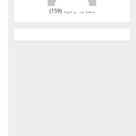
سعدیہ وحید
(
159
)