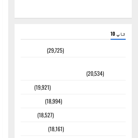
ٹاپ 10
ضلع اٹک کی وجہ تسمیہ
(29,725)
اَھلاً وَ سَھلاً مَرحَباً بِکُم یَا رَمَضَانَ
الکَرِیم
(20,534)
عدل و انصاف قُرآن کی رُو سے
(19,921)
بنی اسرائیل کی کہانی
(18,994)
فرعون کی کہانی ( Pharaoh )
(18,527)
ایک اور کتاب کی چوری
(18,161)