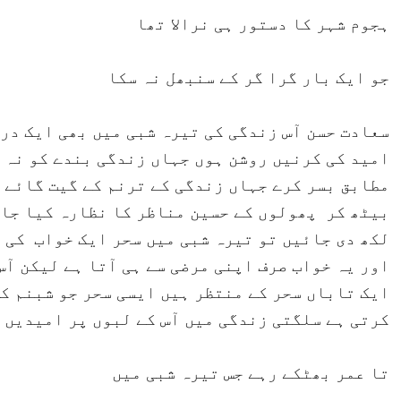
ہجوم شہر کا دستور ہی نرالا تھا
جو ایک بار گرا گر کے سنبھل نہ سکا
سعادت حسن آس زندگی کی تیرہ شبی میں بھی ایک در
امید کی کرنیں روشن ہوں جہاں زندگی بندے کو نہ 
مطابق بسر کرے جہاں زندگی کے ترنم کے گیت گائے 
بیٹھ کر پھولوں کے حسین مناظر کا نظارہ کیا جائ
لکھ دی جائیں تو تیرہ شبی میں سحر ایک خواب کی 
اور یہ خواب صرف اپنی مرضی سے ہی آتا ہے لیکن آس
ایک تاباں سحر کے منتظر ہیں ایسی سحر جو شبنم کی
کرتی ہے سلگتی زندگی میں آس کے لبوں پر امیدیں ی
تا عمر بھٹکے رہے جس تیرہ شبی میں