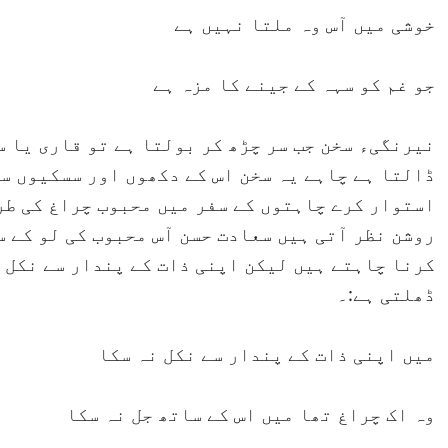
خوشی میں آس وہ ملتا نہیں ہے
جو غم کو سہہ کے جینے کا مزہ ہے
نیرنگیء سخن جب سر چڑھ کر بولتا ہے تو قاری یا س
ڈالتا ہے چاہے یہ سخن اس کے دکھوں اور سسکیوں سے
استوار کرے چاہتوں کے سفر میں محبوب چراغ کی طر
روشن نظر آتی ہیں سعادت حسن آس محبوب کی لو کے س
کرنا چاہتے ہیں لیکن اپنی ذات کے پندار سے نکل ن
ڈھلتی ہے:۔
میں اپنی ذات کے پندار سے نکل نہ سکا
وہ اک چراغ تھا میں اس کے ساتھ جل نہ سکا