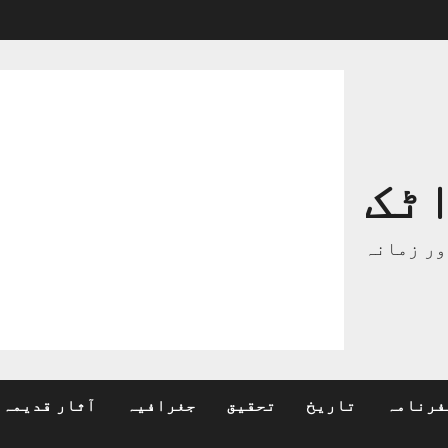
ٹک
ور زمانہ
فرنامہ
تاریخ
تحقیق
جغرافیہ
آثار قدیمہ