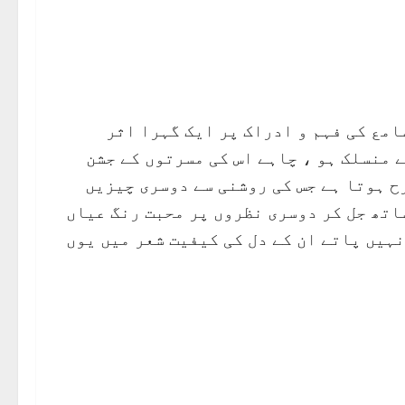
امع کی فہم و ادراک پر ایک گہرا اثر
 منسلک ہو ، چاہے اس کی مسرتوں کے جشن
ح ہوتا ہے جس کی روشنی سے دوسری چیزیں
اتھ جل کر دوسری نظروں پر محبت رنگ عیاں
ہیں پاتے ان کے دل کی کیفیت شعر میں یوں