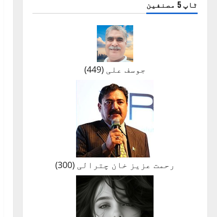
ٹاپ 5 مصنفین
جوسف علی
(
449
)
رحمت عزیز خان چترالی
(
300
)