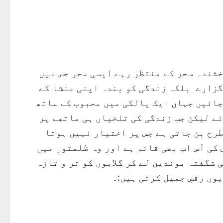
خشندہ سحر کے منتظر رہے ایسی سحر جس میں
گزارے بلکہ زندگی کو بندہ اپنی منشا کے
جائیں جہاں ایک پالکی میں محبوب کے ساتھ
ے لیکن جب زندگی کی تلخیاں ہی ماتھے پر
طرح بن جاتی ہے جس پر اختیار نہیں ہوتا
 کی آس اب بھی قائم ہے اور وہ ظلمتوں میں
 شگفتہ بوندیں لے کر گلابوں کو تر و تازہ
وں رقصِ جمیل کرتی ہیں:۔