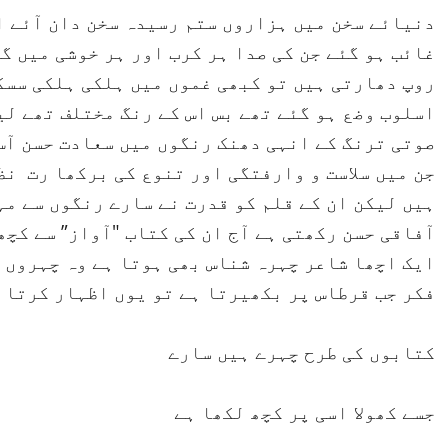
دنیائے سخن میں ہزاروں ستم رسیدہ سخن دان آئے ا
غائب ہو گئے جن کی صدا ہر کرب اور ہر خوشی میں 
روپ دھارتی ہیں تو کبھی غموں میں ہلکی ہلکی سسکی
اسلوب وضع ہو گئے تھے بس اس کے رنگ مختلف تھے لی
صوتی ترنگ کے انہی دھنک رنگوں میں سعادت حسن آس 
جن میں سلاست و وارفتگی اور تنوع کی برکھا رت نظ
ہیں لیکن ان کے قلم کو قدرت نے سارے رنگوں سے مہ
آفاقی حسن رکھتی ہے آج ان کی کتاب "آواز” سے کچ
ایک اچھا شاعر چہرہ شناس بھی ہوتا ہے وہ چہروں 
فکر جب قرطاس پر بکھیرتا ہے تو یوں اظہار کرتا ہ
کتابوں کی طرح چہرے ہیں سارے
جسے کھولا اسی پر کچھ لکھا ہے