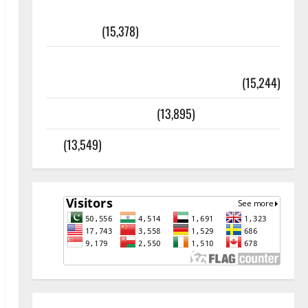
أھلًا و سہلًا اور مرحبا :معنی اور
ثقافتی و مذہبی تاریخ
(15,378)
معلومات مسجدِ نبوی و روضئہ رسول ﷺ
(15,244)
کالا چٹا پہاڑ
(13,895)
رئیس خانہ – کیمبل پور (اٹک)
(13,549)