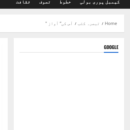
کیمبل پوری بولی
خطوط
تصوف
ثقافت
Home
تبصرہ کتب
آس کی” آواز "
GOOGLE