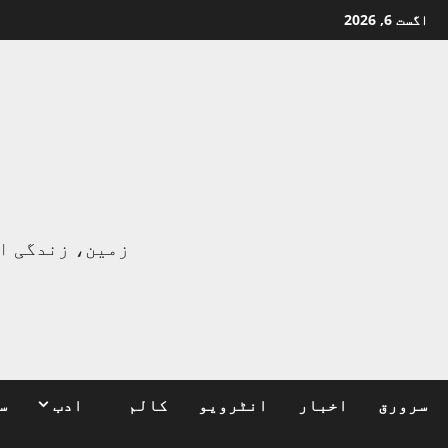
Ski
اگست 6, 2026
t
conten
ا
زمین، زندگی ا
سرورق
اخبار
انٹرویو
کالم
ادب
س