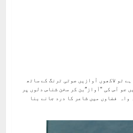
 ہے تو لاکھوں آوازیں صوتی ترنگ کے ساتھ
 جو آس کی "آواز”بن کر سخن شناس دلوں پر
 واہ فضاوں میں شاعر کا درد جانے بنا