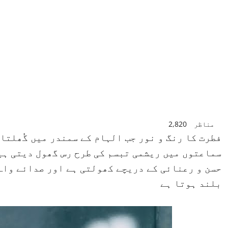
مناظر
2,820
فطرت کا رنگ و نور جب الہام کے سمندر میں گُھلتا
سماعتوں میں ریشمی تبسم کی طرح رس گھول دیتی ہیں
حسن و رعنائی کے دریچے کھولتی ہے اور صدائے واہ
بلند ہوتا ہے