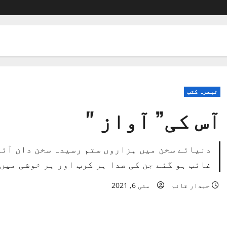
تبصرہ کتب
آس کی” آواز "
دنیائے سخن میں ہزاروں ستم رسیدہ سخن دان آئے
غائب ہو گئے جن کی صدا ہر کرب اور ہر خوشی میں
حبدار قائم
مئی 6, 2021