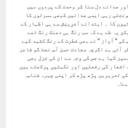
ور صدائے دل سنا کر وحدت کے پردوں میں
گونجتی رہی ایسی صدائیں کبھی مسرتوں کا
وں کا ۔ ابتدائے آفرِینِش سے ہی اظہار کے
کن یہ طے ہے کہ سب رنگ ہی دھنک رنگ تھے
کی ” آواز ” نے بھی فطرت کے رنگ کشید کیے
ر آتی ہے اگرچہ سعادت حسن آس نعت گو شاعر
میز کیا ہے جس کی وجہ سے ان کی غزل بھی
ھ اشعار کی رفعتیں اور نکہتیں پرکھتے ہیں
کی تحریریں پڑھ پڑھ کر اپنی چہرہ شناس
ے:۔