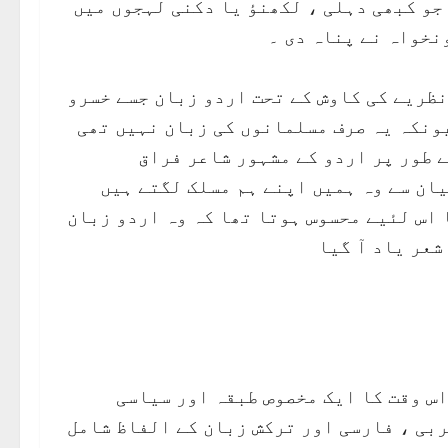
 جو کبھی دہلی ، لکھنؤ یا دکنی لہجوں میں
نخواہ نے پناہ دی ۔
نظریے کی کاوش کے تحت اردو زبان جسے خسرو
ونکہ یہ صرف مسلمانوں کی زبان نہیں تھی
ے طور پر اردو کے مشہور شاعر فراق
یان سے وہ ہمیں اپنے ہم مسلک لگتے ہیں
 اس لئیے محسوس ہوتا تھا کہ وہ اردو زبان
شعر یاد آ گیا
اس وقت کا ایک مخصوص طبقہ اور سیاسی
ربی ، فارسی اور ترکش زبان کے الفاظ شامل