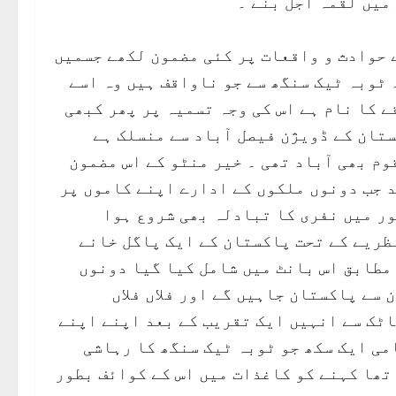
 میں لقمہ اجل بنے ۔
 حوادث و واقعات پر کئی مضمون لکھے جسمیں
 ٹوبہ ٹیک سنگھ سے جو ناواقف ہیں وہ اسے
ے کا نام ہے اس کی وجہ تسمیہ پر پھر کبھی
ستان کے ڈویژن فیصل آباد سے منسلک ہے
وم بھی آباد تھی ۔ خیر منٹو کے اس مضمون
د جب دونوں ملکوں کے ادارے اپنے کاموں پر
ور میں نفری کا تبادلہ بھی شروع ہوا
نظریے کے تحت پاکستان کے ایک پاگل خانے
 مطابق اس بانٹ میں شامل کیا گیا دونوں
 سے پاکستان جاہیں گے اور فلاں فلاں
ٹک سے انہیں ایک تقریب کے بعد اپنے اپنے
می ایک سکھ جو ٹوبہ ٹیک سنگھ کا رہاشی
 تھا کہنے کو کاغذات میں اس کے کوائف بطور