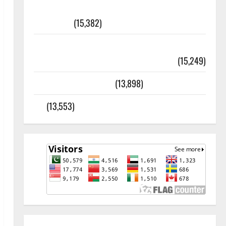
أھلًا و سہلًا اور مرحبا :معنی اور
ثقافتی و مذہبی تاریخ
(15,382)
معلومات مسجدِ نبوی و روضئہ رسول ﷺ
(15,249)
کالا چٹا پہاڑ
(13,898)
رئیس خانہ – کیمبل پور (اٹک)
(13,553)