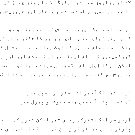
لاد کر ہزاروں میل دور بارڈر کے اس پار چھوڑ گیا
راج کرتی تھی اب اسے سندھ ، پنجاب اور خیبرپختو
دراصل اسے ایک دیرینہ سازش کہہ لیں یا دو قومی 
کی پہیلی کہاجاتا ہے اس دربدری کا شکار ہوئی کی
بلکہ اسے تمام مذاہب کے لوگ بولتے تھے ۔ مثال ک
گورکھپوری کا نام لیجئے تو ان کے کلام اور طرزِ ب
لیکن ان کا اصل نام رگھوپتی سہائے تھا اور ایسا
میں رچ بس گئے تھے یہاں مجھے منیر نیازی کا ایک 
کل دیکھا اک آدمی اٹا سفر کی دھول میں
گم تھا اپنے آپ میں جیسے خوشبو پھول میں
اردو جو ایک مشترکہ زبان تھی لیکن کیوں کہ اسے 
پارٹی میاں بھائی کی زبان کہنے لگے کہ اس میں ع