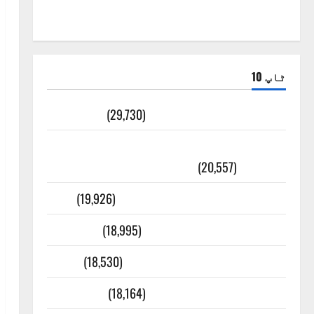
ٹاپ 10
ضلع اٹک کی وجہ تسمیہ
(29,730)
اَھلاً وَ سَھلاً مَرحَباً بِکُم یَا رَمَضَانَ
الکَرِیم
(20,557)
عدل و انصاف قُرآن کی رُو سے
(19,926)
بنی اسرائیل کی کہانی
(18,995)
فرعون کی کہانی ( Pharaoh )
(18,530)
ایک اور کتاب کی چوری
(18,164)