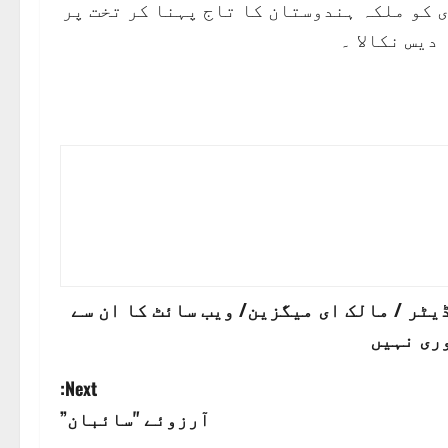
 کو ملکہ ہندوستان کا تاج پہنا کر تخت پر
دیس نکالا ۔
ٹر / مالک ای میگزین/ ویب سائٹ کا ان سے
ری نہیں
Next:
آرزوئے "سائبان”