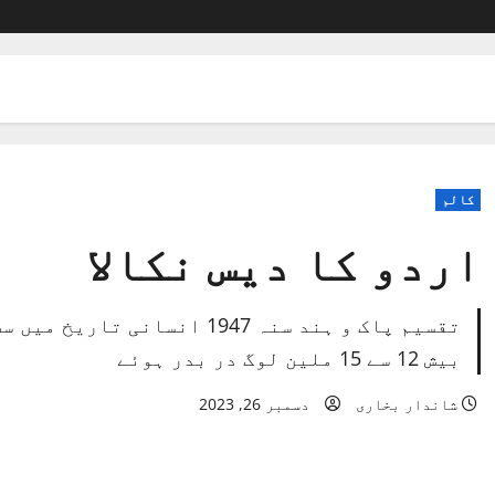
کالم
اردو کا دیس نکالا
تقسیم پاک و ہند سنہ 1947 انس
بیش 12 سے 15 ملین لوگ در بدر ہوئے
شاندار بخاری
دسمبر 26, 2023