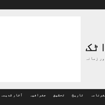
ٹک
ور زمانہ
فرنامہ
تاریخ
تحقیق
جغرافیہ
آثار قدیمہ