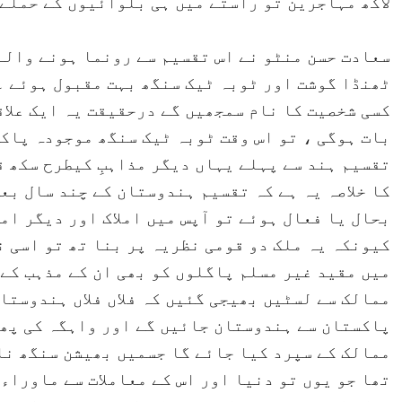
لاکھ مہاجرین تو راستے میں ہی بلوائیوں کے حملے
سعادت حسن منٹو نے اس تقسیم سے رونما ہونے والے
ٹھنڈا گوشت اور ٹوبہ ٹیک سنگھ بہت مقبول ہوئے ۔
کسی شخصیت کا نام سمجھیں گے درحقیقت یہ ایک علاق
بات ہوگی ، تو اس وقت ٹوبہ ٹیک سنگھ موجودہ پاک
تقسیم ہند سے پہلے یہاں دیگر مذاہبِ کیطرح سکھ ق
کا خلاصہ یہ ہے کہ تقسیم ہندوستان کے چند سال بع
بحال یا فعال ہوئے تو آپس میں املاک اور دیگر ام
کیونکہ یہ ملک دو قومی نظریہ پر بنا تھ تو اسی 
میں مقید غیر مسلم پاگلوں کو بھی ان کے مذہب کے
ممالک سے لسٹیں بھیجی گئیں کہ فلاں فلاں ہندوستان
پاکستان سے ہندوستان جائیں گے اور واہگہ کی پھا
ممالک کے سپرد کیا جائے گا جسمیں بھیشن سنگھ نا
تھا جو یوں تو دنیا اور اس کے معاملات سے ماوراء