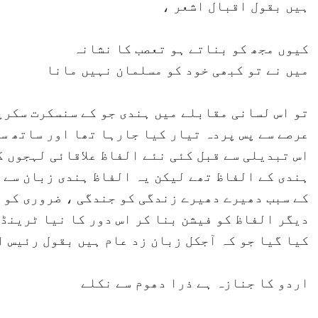
ہیں بقول اقبال اشعر ،
کیوں مجھ کو بناتے ہو تعصب کا نشانہ
میں نے تو کبھی خود کو مسلمان نہیں مانا
تو اس لسانی مقابلے میں ہندی جو کے سنسکرت سکرپ
عرصے سے پس پردہ تیار کیا جارہا تھا اور ساتھ سا
اس تبدیلی سے قبل کئی نئے الفاظ علاقائی لہجوں ک
ہندی کے الفاظ تھے لیکن یہ الفاظ ہندی زبان سے ا
کے سبب دھیرے دھیرے زندگی کو جندگی ، ضروری کو 
دیگر الفاظ کو فیشن بنا کر اس دور کا نیا ٹرینڈ 
کیا گیا جو کہ آجکل زبان زد عام ہیں بقول رئیس 
اردو کا جنازہ ہے ذرا دھوم سے نکلے