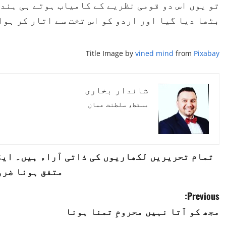
تو یوں اس دو قومی نظریے کے کامیاب ہوتے ہی ہندی
بٹھا دیا گیا اور اردو کو اس تخت سے اتار کر ہوا 
Title Image by
vined mind
from
Pixabay
شاندار بخاری
مسقط، سلطنت عمان
تمام تحریریں لکھاریوں کی ذاتی آراء ہیں۔ ایڈی
متفق ہونا ضرو
P
Previous:
مجھ کو آتا نہیں محرومِ تمنا ہونا
o