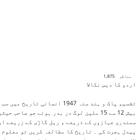
مناظر
1,875
اردو کا دیس نکالا
تقسیم پاک و ہند سنہ 1947 انسان
بیش 12 سے 15 ملین لوگ در بدر ہوئے جو صاح
سمندری جہازوں کے ذریعے ، ریل گاڑی کے زریعے اور
پیدل ہجرت کی ۔ تاریخ کا مطالعہ کریں تو معلوم ہ