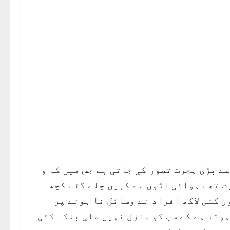
ی تاریخ میں سب سے بڑی ہجرت تصور کی جاتی ہے جس میں کم و
ب حیثیت تھے ہوائی اڈوں سے کہیں چلے گئے کچھ
 کئی لاکھ افراد نے وسائل نا ہونے پر
وتا ہے کے سب کو منزل نہیں ملی بلکہ کئی