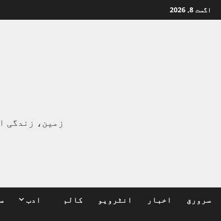
Ski
اگست 8, 2026
t
conten
ا
زمین، زندگی ا
سرورق
اخبار
انٹرویو
کالم
ادب
س