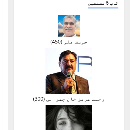
ٹاپ 5 مصنفین
جوسف علی
(
450
)
رحمت عزیز خان چترالی
(
300
)