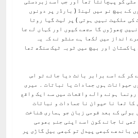
 مٹی کو پہچانتا تھا اور جب اسے زبردستی
 کے بیچ نو میں لینڈ ( بارڈر پر دونوں
کی ملکیت نہیں ہوتی ) پر لیٹ گیا روتا
نہیں چھوڑوں گا مجھے کیوں اور کہاں لے جا
رے انداز میں لکھا ہے منٹو نے کہ یہ
پاکستان اور بیچ میں ٹوبہ ٹیک سنگھ تھا
ے کر کے اسے برابر بانٹ دیا جائے تو اس
وں حیوانات ہوں جمادات یا نباتات ۔ میری
 رونما ہونے والے واقعات میں سے ایک واقع
 کا تھا نا حیوان نا جمادات و نباتات
 بولی کے بعد قومی زبان جو ہماری شناخت
تھی نا جانے کون اسے اپنی جنم بھومی
ں باندھے کبھی پیدل تو کبھی بیل گاڑی پر