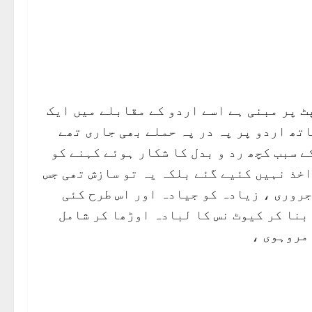
ٹ پر مبنی ہے اسے اردو کے مقابلے میں ایک
تھ اردو پر پہ در پہ حملے بھی جاری تھے
ے سبب کچھ رد و بدل کا شکار ہوئے کہنے کو
خذ نہیں کئیے گئے بلکہ یہ تو سازش تھی جس
جروری ، زیادہ کو جیادہ اور اس طرح کئی
بنا کر کیوٹ نس کا لبادہ اوڑھا کر شامل
امروہوی ،