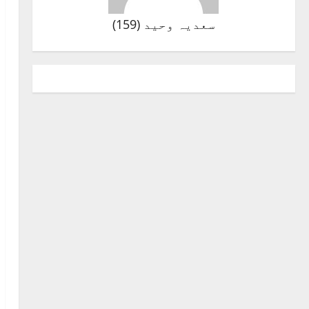
سعدیہ وحید
(
159
)