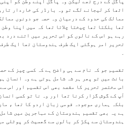
پاگل کے درج تھے لیکن وہ پاگل اپنے وطن کو اپنی
اٹھا کر لیجانے لگے تو وہ بارڈر کی خاردار تاروں
ممالک کی حدود کے درمیان وہ حصہ جو دونوں ممالک 
تھا بلکتا تھا چیختا چلاتا تھا کہ میں اپنا وطن 
رہے ہو اس کے نالوں کو اس تحریر میں اتنے درد بھ
تحریر امر ہوگئی ایک طرف ہندوستان تھا ایک طرف 
۔
تقسیم جو کہ نام سے ہی واضح ہے کہ کسی چیز کے حص
بانٹ میں تو پھر ہر شہ شامل ہوتی ہے وہ انسان ہ
اس مختصر تحریر کا مقصد بھی اس تقسیم اور اس سے
آپ کے گوش گزار کرنا تھا اور وہ نا تو کسی انسان
بلکہ ہماری موجودہ قومی زبان اردو کا تھا ، ماں
ہے یہ بھی تقسیم ہندوستان کے مہاجرین میں شامل 
ہندوستان سے پکڑ کر بالوں سے گھسیٹ کر پوٹلی می