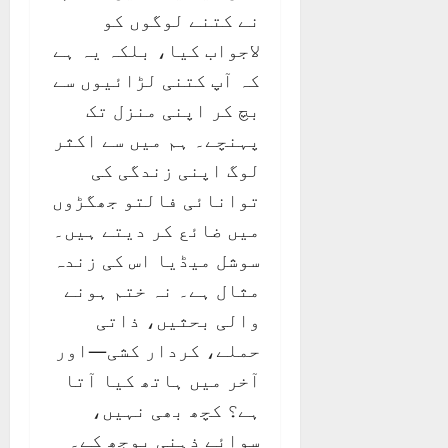
نے کتنے لوگوں کو
لاجواب کیا، بلکہ یہ ہے
کہ آپ کتنی لڑائیوں سے
بچ کر اپنی منزل تک
پہنچے۔ ہم میں سے اکثر
لوگ اپنی زندگی کی
توانائی فالتو جھگڑوں
میں ضائع کر دیتے ہیں۔
سوشل میڈیا اس کی زندہ
مثال ہے۔ نہ ختم ہونے
والی بحثیں، ذاتی
حملے، کردار کشی—اور
آخر میں ہاتھ کیا آتا
ہے؟ کچھ بھی نہیں،
سوائے ذہنی بوجھ کے۔