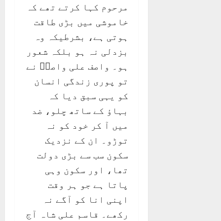
مرحوم کہا کرتے تھے کہ
خاموشی میں بڑی طاقت
ہوتی ہے، بشرطیکہ وہ
بزدلی نہ ہو بلکہ شعور
ہو۔ واصف علی واصفؒ نے
تو پوری زندگی انسان
کو یہی سبق دیا کہ
بہاؤ کے ساتھ چلو، ضد
میں آ کر خود کو نہ
توڑو۔ ان کے نزدیک
سکون سب سے بڑی دولت
تھا، اور سکون وہی
پاتا ہے جو ہر وقت
اپنی انا کو آگے نہ
رکھے۔ قاسم علی شاہ آج