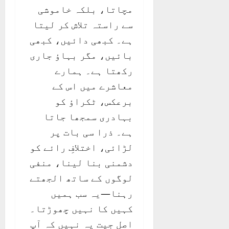
مچاتا، بلکہ خاموشی
سے راستہ تلاش کر لیتا
ہے۔ کبھی دائیں، کبھی
بائیں، مگر بہاؤ جاری
رکھتا ہے۔ ہمارے
معاشرے میں اس کے
برعکس، ٹکراؤ کو
بہادری سمجھا جاتا
ہے۔ ذرا سی بات پر
لڑائی، اختلافِ رائے کو
دشمنی بنا لینا، منفی
لوگوں کے ساتھ الجھتے
رہنا—یہ سب ہمیں
کہیں کا نہیں چھوڑتا۔
اصل جیت یہ نہیں کہ آپ