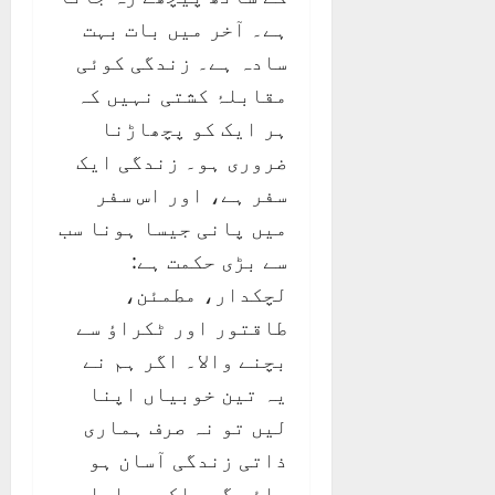
ہے۔ آخر میں بات بہت
سادہ ہے۔ زندگی کوئی
مقابلۂ کشتی نہیں کہ
ہر ایک کو پچھاڑنا
ضروری ہو۔ زندگی ایک
سفر ہے، اور اس سفر
میں پانی جیسا ہونا سب
سے بڑی حکمت ہے:
لچکدار، مطمئن،
طاقتور اور ٹکراؤ سے
بچنے والا۔ اگر ہم نے
یہ تین خوبیاں اپنا
لیں تو نہ صرف ہماری
ذاتی زندگی آسان ہو
جائے گی بلکہ ہمارا