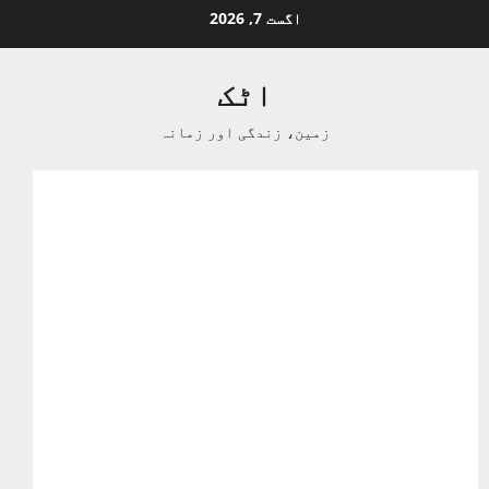
Ski
اگست 7, 2026
t
conten
اٹک
زمین، زندگی اور زمانہ