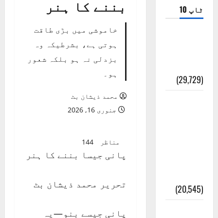
بننے کا ہنر
ٹاپ 10
خاموشی میں بڑی طاقت
ضلع اٹک
ہوتی ہے، بشرطیکہ وہ
کی وجہ
بزدلی نہ ہو بلکہ شعور
تسمیہ
ہو۔
(29,729)
محمد ذیشان بٹ
اَھلاً وَ
جنوری 16, 2026
سَھلاً
مَرحَباً
مناظر
144
بِکُم یَا
پانی جیسا بننے کا ہنر
رَمَضَانَ
الکَرِیم
تحریر محمد ذیشان بٹ
(20,545)
عدل و
پانی جیسے بنو—یہ