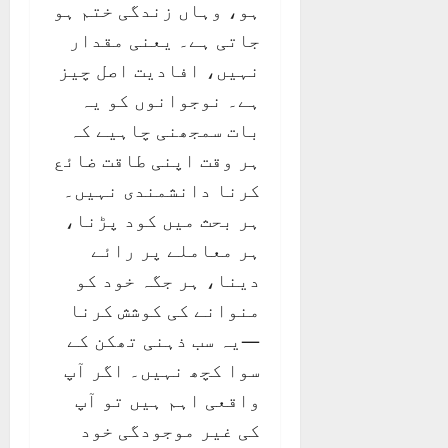
ہو، وہاں زندگی ختم ہو
جاتی ہے۔ یعنی مقدار
نہیں، افادیت اصل چیز
ہے۔ نوجوانوں کو یہ
بات سمجھنی چاہیے کہ
ہر وقت اپنی طاقت ضائع
کرنا دانشمندی نہیں۔
ہر بحث میں کود پڑنا،
ہر معاملے پر رائے
دینا، ہر جگہ خود کو
منوانے کی کوشش کرنا
—یہ سب ذہنی تھکن کے
سوا کچھ نہیں۔ اگر آپ
واقعی اہم ہیں تو آپ
کی غیر موجودگی خود