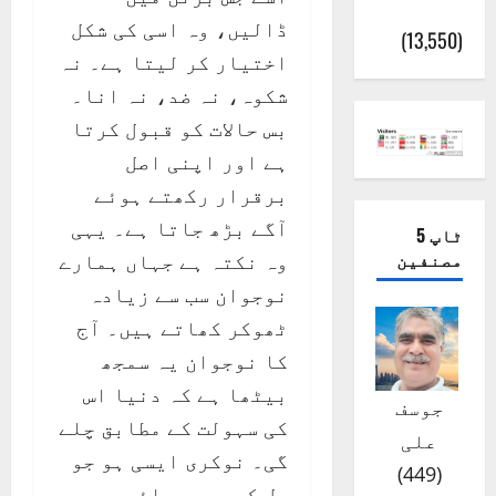
(اٹک)
ڈالیں، وہ اسی کی شکل
(13,550)
اختیار کر لیتا ہے۔ نہ
شکوہ، نہ ضد، نہ انا۔
بس حالات کو قبول کرتا
ہے اور اپنی اصل
برقرار رکھتے ہوئے
آگے بڑھ جاتا ہے۔ یہی
ٹاپ 5
مصنفین
وہ نکتہ ہے جہاں ہمارے
نوجوان سب سے زیادہ
ٹھوکر کھاتے ہیں۔ آج
کا نوجوان یہ سمجھ
بیٹھا ہے کہ دنیا اس
جوسف
کی سہولت کے مطابق چلے
علی
گی۔ نوکری ایسی ہو جو
)
449
(
دل کو بھی بھائے،