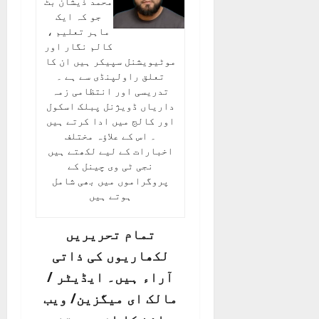
محمد ذیشان بٹ
جو کہ ایک
ماہر تعلیم ،
کالم نگار اور
موٹیویشنل سپیکر ہیں ان کا
تعلق راولپنڈی سے ہے ۔
تدریسی اور انتظامی زمہ
داریاں ڈویژنل پبلک اسکول
اور کالج میں ادا کرتے ہیں
۔ اس کے علاؤہ مختلف
اخبارات کے لیے لکھتے ہیں
نجی ٹی وی چینل کے
پروگراموں میں بھی شامل
ہوتے ہیں
تمام تحریریں
لکھاریوں کی ذاتی
آراء ہیں۔ ایڈیٹر /
مالک ای میگزین/ ویب