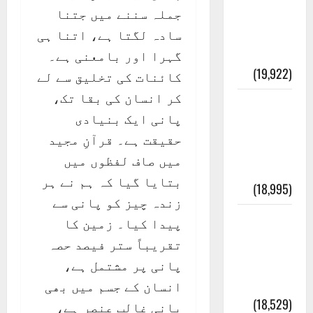
انصاف
جملہ سننے میں جتنا
قُرآن کی
سادہ لگتا ہے، اتنا ہی
رُو سے
گہرا اور بامعنی ہے۔
(19,922)
کائنات کی تخلیق سے لے
کر انسان کی بقا تک،
بنی
پانی ایک بنیادی
اسرائیل
حقیقت ہے۔ قرآنِ مجید
کی
میں صاف لفظوں میں
کہانی
بتایا گیا کہ ہم نے ہر
(18,995)
زندہ چیز کو پانی سے
فرعون
پیدا کیا۔ زمین کا
کی
تقریباً ستر فیصد حصہ
کہانی (
پانی پر مشتمل ہے،
Pharaoh )
انسان کے جسم میں بھی
(18,529)
پانی غالب عنصر ہے،