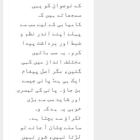
کے نوجوان کو یہی
سمجھاتے ہیں کہ
کامیابی کے لیے سب سے
پہلے اپنے اندر نظم و
ضبط اور برداشت پیدا
کرو۔ یہ سب باتیں
مختلف انداز میں کہی
گئیں، مگر اصل پیغام
ایک ہی ہے: پانی جیسے
بن جاؤ۔ پانی کی تیسری
اور شاید سب سے بڑی
خوبی یہ ہے کہ وہ
ٹکراؤ سے بچتا ہے۔
سامنے چٹان آ جائے تو
لڑتا نہیں، شور نہیں