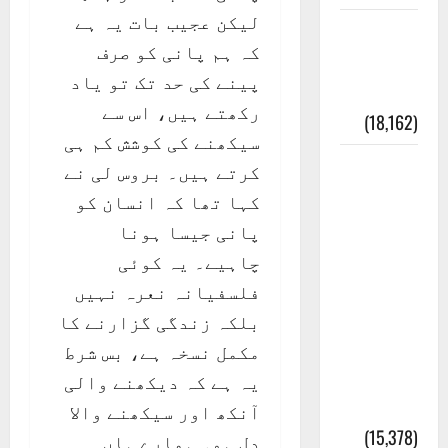
لیکن عجیب بات یہ ہے
ایک اور
کہ ہم پانی کو صرف
کتاب کی
پینے کی حد تک تو یاد
چوری
رکھتے ہیں، اس سے
(18,162)
سیکھنے کی کوشش کم ہی
أھلًا و
کرتے ہیں۔ بروس لی نے
سہلًا
کہا تھا کہ انسان کو
اور
پانی جیسا ہونا
مرحبا
چاہیے۔ یہ کوئی
:معنی
فلسفیانہ نعرہ نہیں
اور
بلکہ زندگی گزارنے کا
ثقافتی
مکمل نسخہ ہے، بس شرط
و مذہبی
یہ ہے کہ دیکھنے والی
تاریخ
آنکھ اور سیکھنے والا
(15,378)
دل ہو۔ ہمارے ہاں