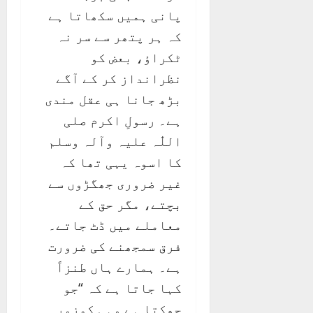
پانی ہمیں سکھاتا ہے
کہ ہر پتھر سے سر نہ
ٹکراؤ، بعض کو
نظرانداز کر کے آگے
بڑھ جانا ہی عقل مندی
ہے۔ رسولِ اکرم صلی
اللّٰہ علیہ وآلہ وسلم
کا اسوہ یہی تھا کہ
غیر ضروری جھگڑوں سے
بچتے، مگر حق کے
معاملے میں ڈٹ جاتے۔
فرق سمجھنے کی ضرورت
ہے۔ ہمارے ہاں طنزاً
کہا جاتا ہے کہ “جو
جھکتا ہے وہی کمزور