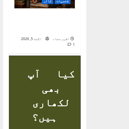
شخصیات
کالم
راجہ عرفؔان :
معاشرتی ناہمواریوں
کا نوحہ گر
اظہر سجاد
اگست 5, 2026
1
کیا آپ
بھی
لکھاری
ہیں؟