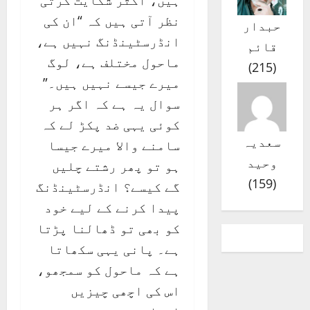
ہیں، اکثر شکایت کرتی
نظر آتی ہیں کہ “ان کی
حبدار
انڈرسٹینڈنگ نہیں ہے،
قائم
ماحول مختلف ہے، لوگ
)
215
(
میرے جیسے نہیں ہیں۔”
سوال یہ ہے کہ اگر ہر
کوئی یہی ضد پکڑ لے کہ
سعدیہ
سامنے والا میرے جیسا
وحید
ہو تو پھر رشتے چلیں
)
159
(
گے کیسے؟ انڈرسٹینڈنگ
پیدا کرنے کے لیے خود
کو بھی تو ڈھالنا پڑتا
ہے۔ پانی یہی سکھاتا
ہے کہ ماحول کو سمجھو،
اس کی اچھی چیزیں