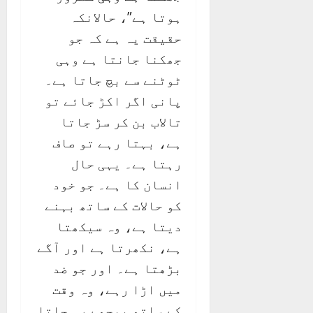
ہوتا ہے”، حالانکہ
حقیقت یہ ہے کہ جو
جھکنا جانتا ہے وہی
ٹوٹنے سے بچ جاتا ہے۔
پانی اگر اکڑ جائے تو
تالاب بن کر سڑ جاتا
ہے، بہتا رہے تو صاف
رہتا ہے۔ یہی حال
انسان کا ہے۔ جو خود
کو حالات کے ساتھ بہنے
دیتا ہے، وہ سیکھتا
ہے، نکھرتا ہے اور آگے
بڑھتا ہے۔ اور جو ضد
میں اڑا رہے، وہ وقت
کے ساتھ پیچھے رہ جاتا