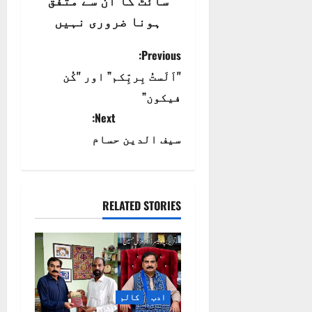
سائٹ کا ان سے متفق
ہونا ضروری نہیں
P
Previous:
"اَلَستُ بِربِّکم” اور "کُن
o
فیکون”
s
Next:
t
سيف الدين حسام
n
a
RELATED STORIES
v
i
g
ادب
کالم