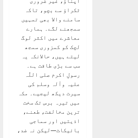
اپناؤ، غیر ضروری
ٹکراؤ سے بچو، تاکہ
سامنے والا بھی تمہیں
سمجھنے لگے۔ ہمارے
معاشرے میں اکثر لوگ
لچک کو کمزوری سمجھ
لیتے ہیں، حالانکہ یہ
سب سے بڑی طاقت ہے۔
رسولِ اکرم صلی اللّٰہ
علیہ وآلہ وسلم کی
سیرت دیکھ لیجیے۔ مکہ
میں تیرہ برس تک سخت
ترین مخالفت، طعنے،
اذیتیں اور سماجی
بائیکاٹ—لیکن نہ ضد،