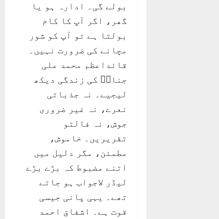
بولے گی۔ ادارہ ہو یا
گھر، اگر آپ کا کام
بولتا ہے تو آپ کو شور
مچانے کی ضرورت نہیں۔
قائداعظم محمد علی
جناحؒ کی زندگی دیکھ
لیجیے۔ نہ جذباتی
نعرے، نہ غیر ضروری
جوش، نہ فالتو
تقریریں۔ خاموش،
مطمئن، مگر دلیل میں
اتنے مضبوط کہ بڑے بڑے
لیڈر لاجواب ہو جاتے
تھے۔ یہی پانی جیسی
قوت ہے۔ اشفاق احمد