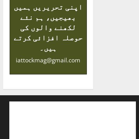
اپنی تحریریں ہمیں
بھیجیں، ہم نئے
لکھنے والوں کی
حوصلہ افزائی کرتے
ہیں۔
iattockmag@gmail.com