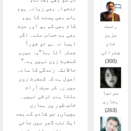
تنخواہ بھی زیادہ ہو،
باس بھی پسند کا ہو،
کام بھی کم ہو اور عزت
رحمت
بھی بے حساب ملے۔ اگر
عزیز
ایسا نہ ہو تو فوراً
خان
جملہ آتا ہے: “یہ میری
چترالی
کمفرٹ زون نہیں ہے۔”
)
300
(
حالانکہ زندگی کا سادہ
اصول ہے کہ کمفرٹ زون
میں رہ کر صرف آرام
سونیا
ملتا ہے، ترقی نہیں۔
بخاری
خاص طور پر ہماری
)
263
(
بچیاں، جو شادی کے بعد
ایک نئے گھر میں جاتی