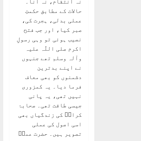
نہ انتقام، نہ انا۔
حالات کے مطابق حکمتِ
عملی بدلی، ہجرت کی،
صبر کیا، اور جب فتح
نصیب ہوئی تو وہی رسولِ
اکرم صلی اللّٰہ علیہ
وآلہ وسلم تھے جنہوں
نے اپنے بدترین
دشمنوں کو بھی معاف
فرما دیا۔ یہ کمزوری
نہیں تھی، یہ پانی
جیسی طاقت تھی۔ صحابۂ
کرامؓ کی زندگیاں بھی
اسی اصول کی عملی
تصویر ہیں۔ حضرت عمرؓ