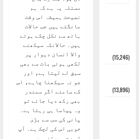
مسئلہ یہ ہے کہ ہم
معلومات
نصیحت ہمیشہ اس وقت
مسجدِ
مانگتے ہیں جب حالات
نبوی و
ہاتھ سے نکل چکے ہوتے
روضئہ
ہیں۔ حالانکہ سیکھنے
رسول ﷺ
والا انسان دیوار پر
(15,246)
لکھی ہوئی بات سے بھی
کالا چٹا
سبق لے لیتا ہے، اور
پہاڑ
جو نہ سیکھنا چاہے، اس
(13,896)
کے سامنے اگر سمندر
بھی رکھ دیا جائے تو
رئیس
وہ پیاسا ہی رہتا ہے۔
خانہ –
پانی کی سب سے بڑی
کیمبل
خوبی اس کی لچک ہے۔ آپ
پور
اسے جس برتن میں