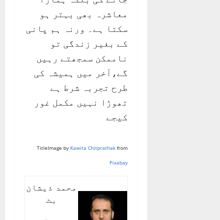
معاشرہ بھی بہتر ہو
سکتا ہے۔ ورنہ ہم پانی
کے بغیر زندگی تو
ناممکن سمجھتے رہیں
گے،آخر میں ہمیشہ کی
طرح تجربہ شرط ہے
تھوڑا نہیں مکمل غور
کیجے
TitleImage by
Kawita Chitprathak
from
Pixabay
محمد ذیشان
بٹ