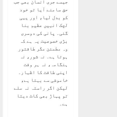
جیسے جری انسان بھی جب
حق سامنے آیا تو خود
کو بدل لیا، اور یہی
لچک انہیں عظیم بنا
گئی۔ پانی کی دوسری
بڑی خصوصیت یہ ہے کہ
وہ مطمئن مگر طاقتور
ہوتا ہے۔ نہ شور، نہ
ہنگامہ، نہ ہر وقت
اپنی طاقت کا اظہار۔
خاموشی سے بہتا ہے،
لیکن اگر راستہ نہ ملے
تو پہاڑ بھی کاٹ دیتا
ہے۔