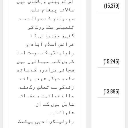
اس تربیتی ورکشاپ میں
(15,379)
سالانہ پیغام قلم
سیمینار کے حوالے سے
معلومات
تفصیلی مشاورت کی
مسجدِ
گئی، میزبانی کے
نبوی و
فرائض اسلام آباد و
روضئہ
راولپنڈی کے دوست ادا
رسول ﷺ
کریں گے۔ مہمانوں میں
(15,246)
صحافی برادری کے ساتھ
کالا چٹا
ساتھ دیگر شبعہ ہائے
پہاڑ
زندگی سے تعلق رکھنے
(13,896)
والے خواتین و حضرات
شامل ہوں گے ان
رئیس
شاءاللہ۔
خانہ –
راولپنڈی ادبی بیٹھک
کیمبل