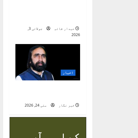
”یوتھ فار نیشن پاک“
خدمتِ انسانیت کا روشن
استعارہ
حبدار قائم
جولائی 3,
2026
اخبار
حاجی داؤد تابش کی
والدہ انتقال کر گئیں
خبر نگار
مئی 24, 2026
کیا آپ