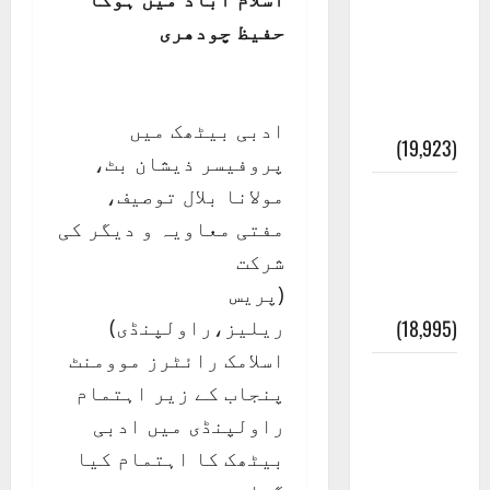
عدل و
حفیظ چودھری
انصاف
قُرآن کی
رُو سے
ادبی بیٹھک میں
(19,923)
پروفیسر ذیشان بٹ،
مولانا بلال توصیف،
بنی
مفتی معاویہ و دیگر کی
اسرائیل
شرکت
کی
(پریس
کہانی
ریلیز،راولپنڈی)
(18,995)
اسلامک رائٹرز موومنٹ
فرعون
پنجاب کے زیر اہتمام
کی
راولپنڈی میں ادبی
کہانی (
بیٹھک کا اہتمام کیا
Pharaoh )