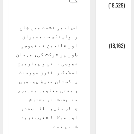
گیا
(18,529)
ایک اور
اس ادبی نشست میں ضلع
کتاب کی
راولپنڈی سے ممبران
چوری
اور قائدین نے خصوصی
(18,162)
طور پر شرکت کی، مہمان
أھلًا و
خصوصی بانی و چیئرمین
سہلًا
اسلامک رائٹرز موومنٹ
اور
پاکستان حفیظ چودھری
مرحبا
و مفتی معاویہ محبوب،
:معنی
معروف شاعر محترم
اور
جناب سلیم اللہ صفدر
ثقافتی
اور مولانا شعیب فرید
و مذہبی
شامل تھے۔
تاریخ