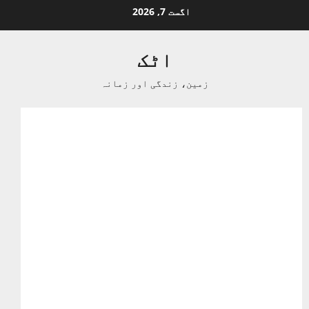
Ski
اگست 7, 2026
t
conten
اٹک
زمین، زندگی اور زمانہ