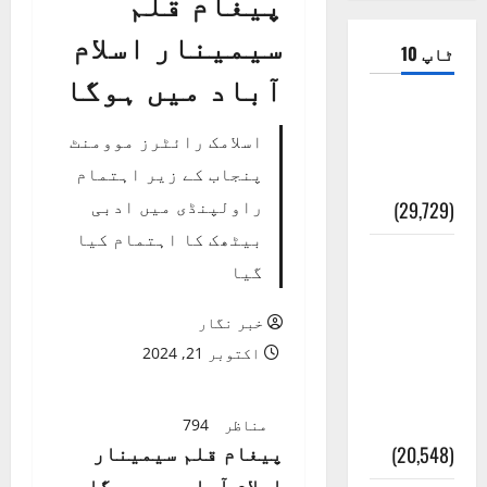
پیغام قلم
سیمینار اسلام
ٹاپ 10
آباد میں ہوگا
ضلع اٹک
اسلامک رائٹرز موومنٹ
کی وجہ
پنجاب کے زیر اہتمام
تسمیہ
راولپنڈی میں ادبی
(29,729)
بیٹھک کا اہتمام کیا
اَھلاً وَ
گیا
سَھلاً
مَرحَباً
خبر نگار
بِکُم یَا
اکتوبر 21, 2024
رَمَضَانَ
الکَرِیم
مناظر
794
پیغام قلم سیمینار
(20,548)
اسلام آباد میں ہوگا