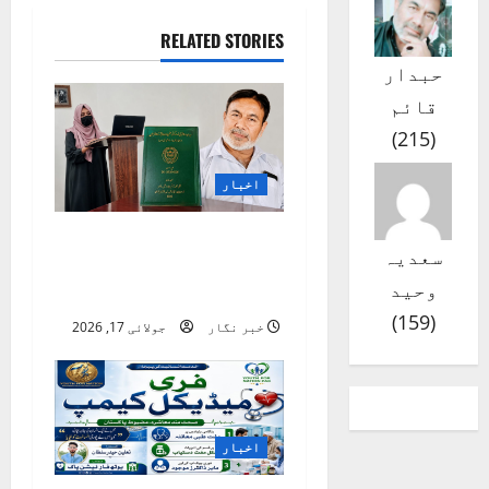
v
RELATED STORIES
i
حبدار
g
قائم
)
215
(
a
اخبار
t
i
ناردرن یونیورسٹی
سعدیہ
نوشہرہ میں اردو
o
وحید
تحقیق کا نیا سنگِ میل
)
159
(
n
خبر نگار
جولائی 17, 2026
اخبار