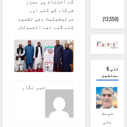
کے اختتام پر معزز
پور
شرکاء کو کتب اور
(اٹک)
سرٹیفیکیٹ بھی تقسیم
(13,550)
کئے گئے تھے الحمدللہ
ٹاپ 5
مصنفین
خبر نگار
جوسف
علی