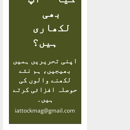
بھی
لکھاری
ہیں؟
اپنی تحریریں ہمیں
بھیجیں، ہم نئے
لکھنے والوں کی
حوصلہ افزائی کرتے
ہیں۔
iattockmag@gmail.com