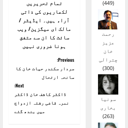
)
449
(
تمام تحریریں
لکھاریوں کی ذاتی
آراء ہیں۔ ایڈیٹر /
مالک ای میگزین/ ویب
رحمت
سائٹ کا ان سے متفق
عزیز
ہونا ضروری نہیں
خان
P
چترالی
Previous:
)
300
(
سردار سکندر حیات خان کا
o
سانحہ ارتحال
s
Next:
t
ڈاکٹر کاشف خان ڈاکٹر
سونیا
نمرہ قاضی رشتہ ازدواج
n
بخاری
میں بندھ گئے
)
263
(
a