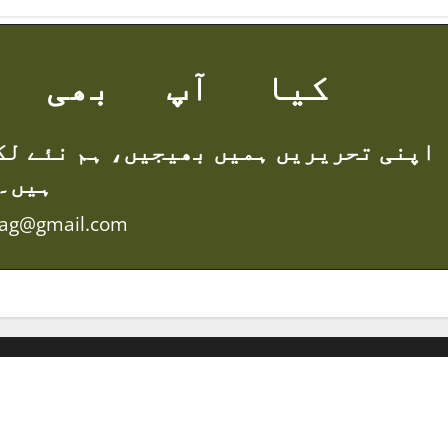
i
o
کیا آپ بھی ل
n
اپنی تحریریں ہمیں بھیجیں، ہم نئے لک
ہیں۔
mag@gmail.com