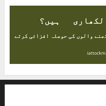
کھاری ہیں؟
ھنے والوں کی حوصلہ افزائی کرتے
iattock