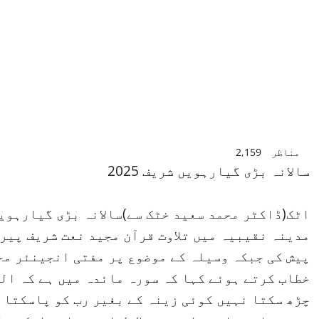
مناظر
2,159
سالانہ بڑی گیارہویں شریف 2025
اٹک(ڈاکٹر محمد سعید خٹک سے)سالانہ بڑی گیارہوی
مدینہ نقیبیہ میں تلاوت قرآن مجید نعت شریف پیر
پیش کی جبکہ وسیلہ کے موضوع پر مفتی انجینئر مح
خطاب کرتے ہوئے کہا کہ سورہ مائدہ میں ہے کہ ال
چڑھ سکتا نہیں کوئی زینہ کے بغیر رب کو پاسکتا 