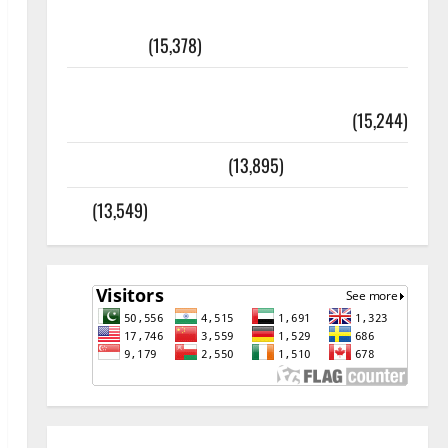
أھلًا و سہلًا اور مرحبا :معنی اور
ثقافتی و مذہبی تاریخ
(15,378)
معلومات مسجدِ نبوی و روضئہ رسول ﷺ
(15,244)
کالا چٹا پہاڑ
(13,895)
رئیس خانہ – کیمبل پور (اٹک)
(13,549)