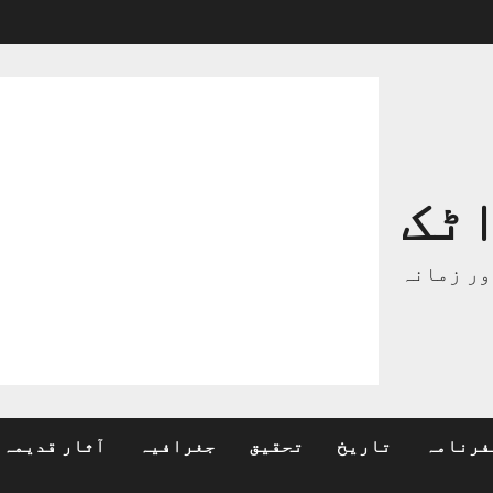
ٹک
ور زمانہ
فرنامہ
تاریخ
تحقیق
جغرافیہ
آثار قدیمہ