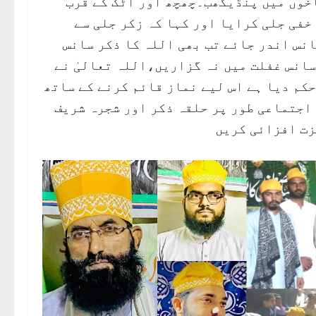
اخوں میں پنڈیگھب۔چھچھ اور اٹک کے قرب
خفی جلی کرایا اور کہا کہ زکر جلی سے
انس اندر جائے تب بھی اللہ کا ذکر سانس
سانس غفلت میں نہ گزاریں،اللہ تعالیٰ نے
کم دیا ہے اس لیے نماز قائم کرنے کے ساتھ
 اجتماعی طور پر حلقہ ذکر اور شجرہ شریف