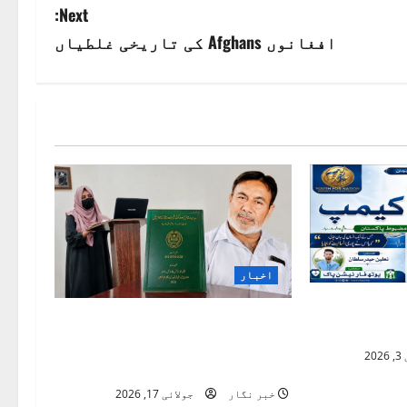
Next:
افغانوں Afghans کی تاریخی غلطیاں
اخبار
ک“ خدمتِ
ناردرن یونیورسٹی نوشہرہ
استعارہ
میں اردو تحقیق کا نیا سنگِ
20
میل
خبر نگار
جولائی 17, 2026