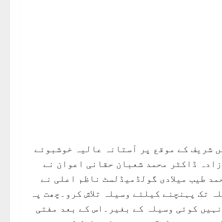
ں شریف کے موقع پر آستانہ عالیہ خوشبوئے
زادہ ڈاکٹر محمد شعبان حقانی اعوان نے
مد طیب میلادی گولڈمیڈلسٹ ناظم اعلی نے
لہ تک پہنچنے کیلئے وسیلہ تلاش کرو۔چھت پہ
نہیں کوئی وسیلہ کے بغیر۔اس کے بعد مفتی