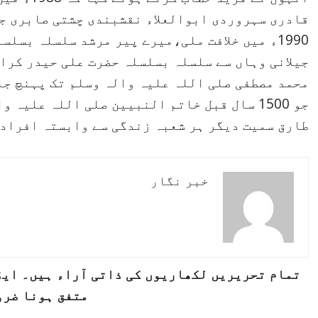
قادری سہروردی ابوالعلاء نقشبندی چشتی صابری ج
1990ء میں خلافت ملی،میرے پیر مرشد سلسلہ بس
جیلانی وہاں سے سلسلہ بسلسلہ حضرت علی حیدر کرا
محمد مصطفی صلی اللہ علیہ والہ وسلم تک پہنچ ج
جو 1500 سال قبل خاتم النبیین صلی اللہ علیہ
طارق سمیت دیگر ہر شعبہ زندگی سے وابستہ افراد
خبر نگار
تمام تحریریں لکھاریوں کی ذاتی آراء ہیں۔ ایڈی
متفق ہونا ضرو