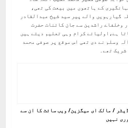
ہانگیری کے ہاتھوں میں بیعت کی تھی،
لسلہ گیارہویں والے پیر سید شیخ عبدالقادر
ر وخلفاے راشدین سے جان کائنات حضرت
اتا ہے،اولیائے کرام وہی تعلیم دیتے ہیں
 والہ وسلم نے دی تھی اس موقع پر صوفی محمد
 شریک تھے۔
ٹر / مالک ای میگزین/ ویب سائٹ کا ان سے
ری نہیں