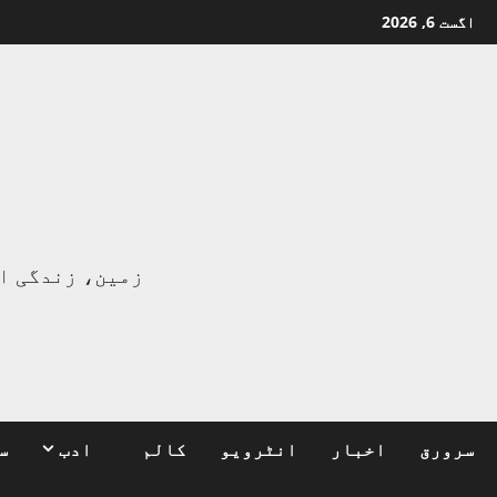
Ski
اگست 6, 2026
t
conten
ا
زمین، زندگی ا
سرورق
اخبار
انٹرویو
کالم
ادب
س