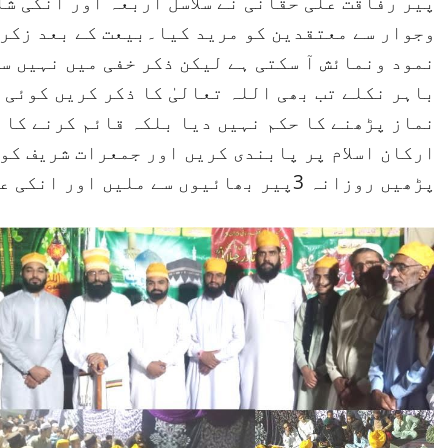
پیر رفاقت علی حقانی نے سلاسل اربعہ اور انکی ش
وجوار سے معتقدین کو مرید کیا۔بیعت کے بعد زکر 
نمود ونمائش آ سکتی ہے لیکن ذکر خفی میں نہیں س
باہر نکلے تب بھی اللہ تعالیٰ کا ذکر کریں کوئی 
نماز پڑھنے کا حکم نہیں دیا بلکہ قائم کرنے کا ح
ارکان اسلام پر پابندی کریں اور جمعرات شریف کو
پڑھیں روزانہ 3پیر بھائیوں سے ملیں اور انکی عزت افزائی کریں