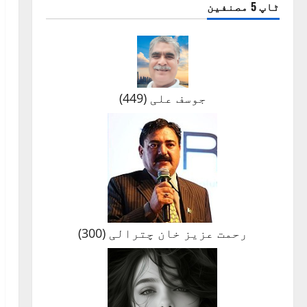
ٹاپ 5 مصنفین
جوسف علی
(
449
)
رحمت عزیز خان چترالی
(
300
)