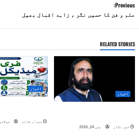
P
Previous:
علم و فن کا حسیں نگر ، زاہد اقبال بھیل
o
s
t
RELATED STORIES
n
a
v
اخبار
i
اخبار
”یوتھ فار نیشن پا
g
حاجی داؤد تابش کی والدہ
انسانیت کا روشن 
انتقال کر گئیں
a
حبدار قائم
جولائی 3, 26
خبر نگار
مئی 24, 2026
t