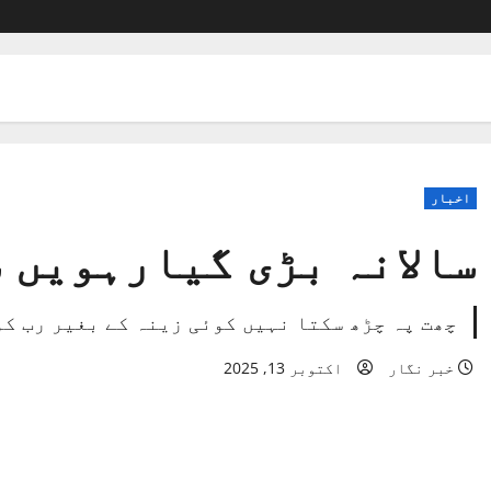
اخبار
سالانہ بڑی گیارہویں شریف
چھت پہ چڑھ سکتا نہیں کوئی زینہ کے بغیر رب ک
خبر نگار
اکتوبر 13, 2025