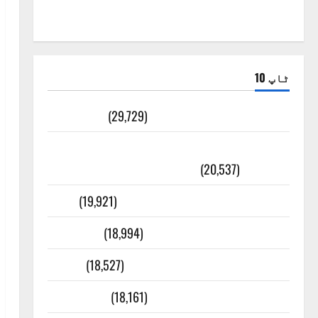
ٹاپ 10
ضلع اٹک کی وجہ تسمیہ
(29,729)
اَھلاً وَ سَھلاً مَرحَباً بِکُم یَا رَمَضَانَ
الکَرِیم
(20,537)
عدل و انصاف قُرآن کی رُو سے
(19,921)
بنی اسرائیل کی کہانی
(18,994)
فرعون کی کہانی ( Pharaoh )
(18,527)
ایک اور کتاب کی چوری
(18,161)