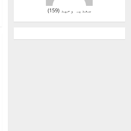
سعدیہ وحید
(
159
)