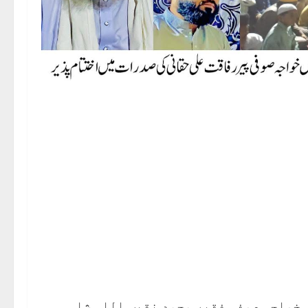
مزید خطاب کرتے ہوئے کہا کہ 1988ء میں خواجہ صوفی فقیر محمد نقیب اللہ شاہ