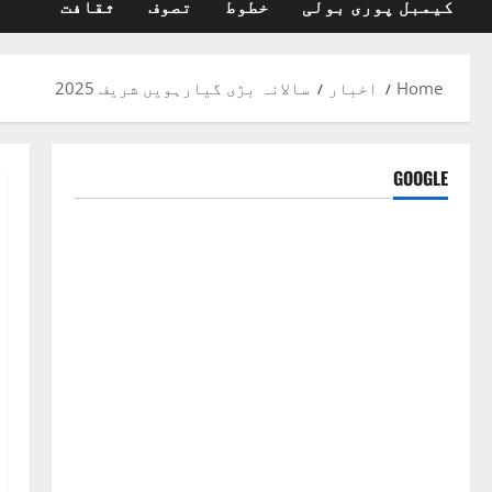
کیمبل پوری بولی
خطوط
تصوف
ثقافت
Home
اخبار
سالانہ بڑی گیارہویں شریف 2025
GOOGLE