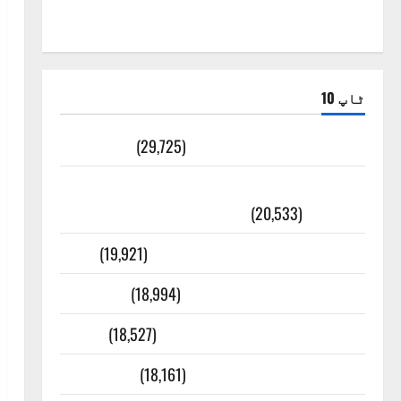
ٹاپ 10
ضلع اٹک کی وجہ تسمیہ
(29,725)
اَھلاً وَ سَھلاً مَرحَباً بِکُم یَا رَمَضَانَ
الکَرِیم
(20,533)
عدل و انصاف قُرآن کی رُو سے
(19,921)
بنی اسرائیل کی کہانی
(18,994)
فرعون کی کہانی ( Pharaoh )
(18,527)
ایک اور کتاب کی چوری
(18,161)