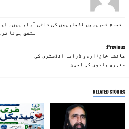
تمام تحریریں لکھاریوں کی ذاتی آراء ہیں۔ ایڈی
متفق ہونا ضرو
P
Previous:
عائشہ خان: اردو ڈرامہ انڈسٹری کی
o
سنہری یادوں کی امین
s
t
RELATED STORIES
n
a
v