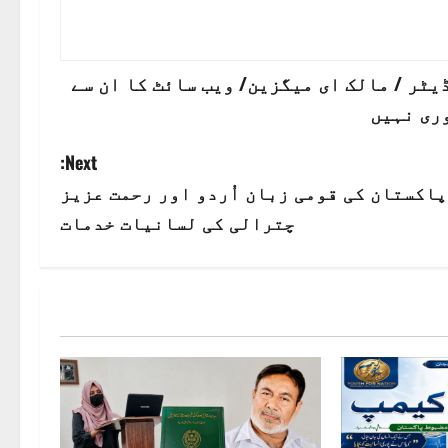
ٹر / مالک ای میگزین/ ویب سائٹ کا ان سے
ری نہیں
Next:
پاکستان کی قومی زبان اُردو اور رحمت عزیز
چترالی کی لسانیات خدمات