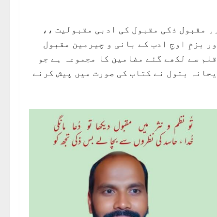
منکیرہ ( نمائندہ خصوصی ) ریحانہ بتول کی کتاب ٫٫ مقبول ذکی مقبول کی ادبی مقبولیت ،،
ر بزمِ اوجِ ادب کے بانی و چیرمین مقبول
قلم سے لکھے گئے مضامین کا مجموعہ ہے جو
یحانہ بتول نے کتاب کی صورت میں پیش کرنے