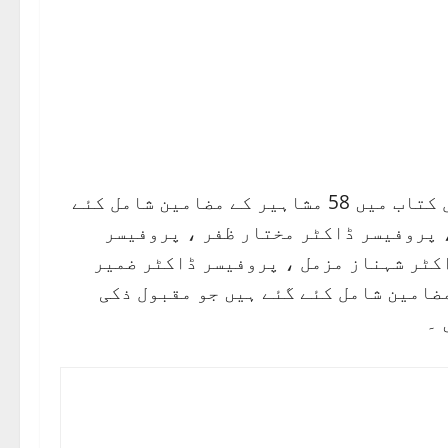
جلد مارکیٹ میں آنے والی ہے 370 صفحات پر مشتمل کتاب میں 58 مشاہیر کے مضامین شامل کئے
 پروفیسر ڈاکٹر مختار ظفر ، پروفیسر
کٹر شہناز مزمل ، پروفیسر ڈاکٹر ضمیر
ضامین شامل کئے گئے ہیں جو مقبول ذکی
 ۔