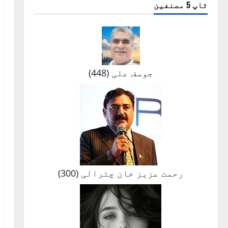
ٹاپ 5 مصنفین
جوسف علی
(
448
)
رحمت عزیز خان چترالی
(
300
)