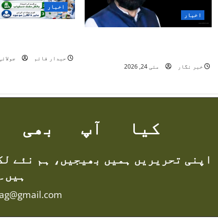
i
اخبار
اخبار
g
”یوتھ فار نیشن پا
حاجی داؤد تابش کی والدہ
a
انسانیت کا روشن 
انتقال کر گئیں
حبدار قائم
جولائی 3, 26
t
خبر نگار
مئی 24, 2026
i
o
کیا آپ بھی ل
n
اپنی تحریریں ہمیں بھیجیں، ہم نئے لک
ہیں۔
mag@gmail.com