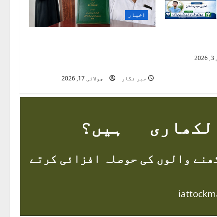
اخبار
ک“ خدمتِ
ناردرن یونیورسٹی نوشہرہ
استعارہ
میں اردو تحقیق کا نیا سنگِ
20
میل
خبر نگار
جولائی 17, 2026
کھاری ہیں؟
ھنے والوں کی حوصلہ افزائی کرتے
iattock