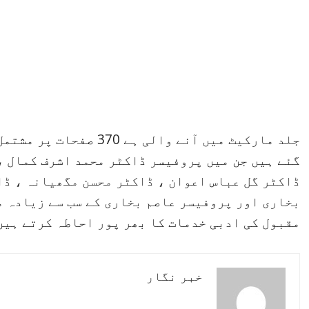
گئے ہیں جن میں پروفیسر ڈاکٹر محمد اشرف کمال ،
ڈاکٹر گل عباس اعوان ، ڈاکٹر محسن مگھیانہ ، ڈا
بخاری اور پروفیسر عاصم بخاری کے سب سے زیادہ م
مقبول کی ادبی خدمات کا بھر پور احاطہ کرتے ہیں
خبر نگار