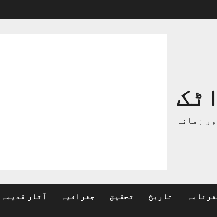
ٹک
ور زمانہ
فرنامہ
تاریخ
تحقیق
جغرافیہ
آثار قدیمہ