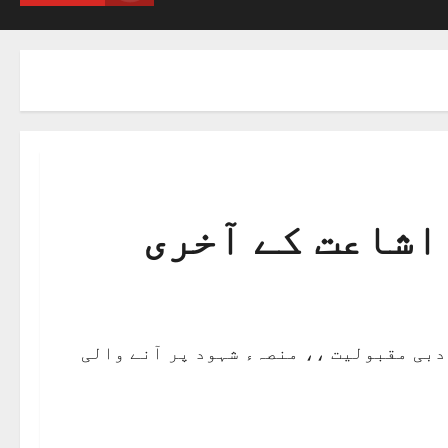
اشاعت کے آخری
ذکی مقبول کی ادبی مقبولیت ،، منصہء شہود پر آنے والی