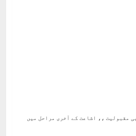
ی مقبول کی ادبی مقبولیت ،، اشاعت کے آخری مراحل میں