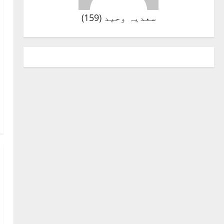
سعدیہ وحید
(
159
)