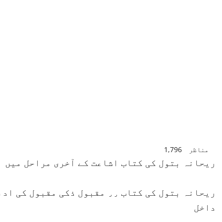
مناظر
1,796
ریحانہ بتول کی کتاب اشاعت کے آخری مراحل میں
ریحانہ بتول کی کتاب ٫٫ مقبول ذک
داخل