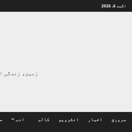
Ski
اگست 6, 2026
t
conten
ا
زمین، زندگی ا
سرورق
اخبار
انٹرویو
کالم
ادب
س