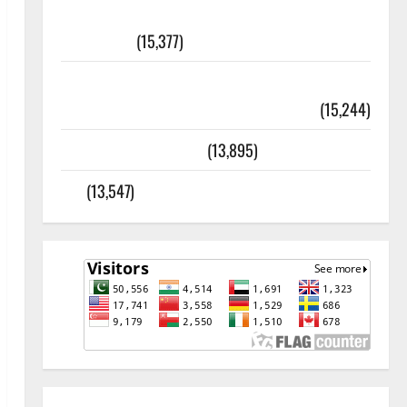
أھلًا و سہلًا اور مرحبا :معنی اور
ثقافتی و مذہبی تاریخ
(15,377)
معلومات مسجدِ نبوی و روضئہ رسول ﷺ
(15,244)
کالا چٹا پہاڑ
(13,895)
رئیس خانہ – کیمبل پور (اٹک)
(13,547)