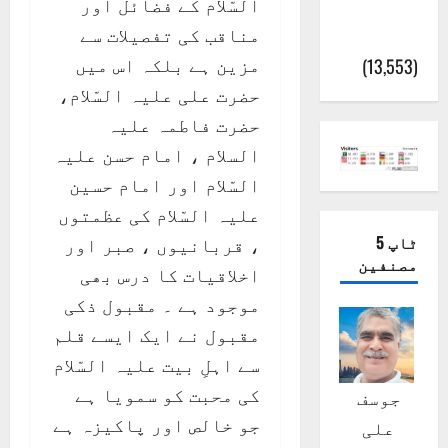
السّلام کے فضائل اور
پور
مناقب کی تفصیلات سے
(اٹک)
مزین ہے بلکہ اس میں
(13,553)
حضرت علی علیہ السّلام،
حضرت فاطمہ علیہ
السلام ، امام حسن علیہ
السّلام اور امام حسین
علیہ السّلام کی عظمتوں
ٹاپ 5
، قربانیوں ، صبر اور
مصنفین
اخلاقیات کا درس بھی
موجود ہے ۔ مقبول ذکی
مقبول نے ایک ایسے قلم
سے اہلِ بیت علیہ السّلام
کی محبت کو سمویا ہے
جوسف
جو خالص اور پاکیزہ ہے
علی