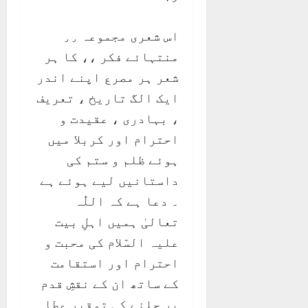
اس شعری مجموعہ ٫٫
منتہائے فکر ،، کا ہر
شعر ہر مصرع اپنے اندر
ایک الگ تاریخ ، تعریف
، بہادری ، عقیدت و
احترام اور کربلا میں
ہوئے ظلم و ستم کی
داستانیں لیے ہوئے ہے
۔ دعا ہے کہ اللّٰہ
تعالیٰ ہمیں اہلِ بیت
علیہ السّلام کی محبت و
احترام اور استقامت
کے ساتھ ان کے نقشِ قدم
پر چلنے کی توقیر عطا