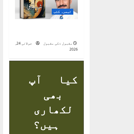
تبصرہ کتب
شہرِ وفا ( شعری مجموعہ
)
مقبول ذکی مقبول
جولائی 24,
2026
کیا آپ
بھی
لکھاری
ہیں؟