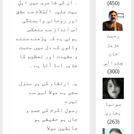
۔ ان کی شاعری میں اہلِ
)
450
(
بیت علیہ السّلام سے عشق
اور روحانی وابستگی
اس انداز سے منعکس
رحمت
ہوتی ہے کہ پڑھنے سننے
عزیز
والوں کے دل میں محبت
خان
، عقیدت اور تعظیم کا
چترالی
جذبہ امڈ آتا ہے ۔
)
300
(
یہ ارتقاء کی ہر منزل
سجی ہے مولا لہو سے
تیرے
سونیا
رسولِ اکرم کی جسم و
بخاری
جاں ہو حقیقی ہو
)
263
(
جانشین مولا