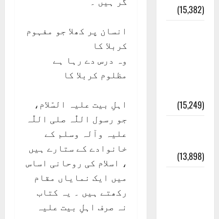
گر ہیں ۔
(15,382)
انسان پر کھلا جو مفہوم
معلومات
کربلا کا
مسجدِ
وہ درس دے رہا ہے
نبوی و
مظلوم کربلا کا
روضئہ
رسول ﷺ
اہلِ بیت علیہ السّلام،
(15,249)
جو رسول اللّٰہ صلی اللّٰہ
کالا چٹا
علیہ وآلہ وسلم کے
پہاڑ
خانوادے کے ستارے ہیں
(13,898)
، اسلام کی روحانی اساس
میں ایک نمایاں مقام
رئیس
رکھتے ہیں ۔ یہ کتاب
خانہ –
نہ صرف اہلِ بیت علیہ
کیمبل