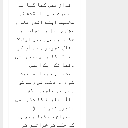
انداز میں کیا گیا ہے
۔ حضرت علیہ السّلام کی
شخصیت اپنے اندر علم و
فضل ، عدل و انصاف اور
حکمت و بصیرت کی ایک لا
مثال تصویر ہے ۔ آپ کی
زندگی کا ہر پہلو رہتی
دنیا تک ایک ایسی
روشنی ہے جو انسانیت
کو راہ دکھاتی رہے گی
۔ بی بی فاطمہ سلام
اللّٰہ علیہا کا ذکر بھی
مقبول ذکی نے بڑے
احترام سے کیا ہے ، جو
کہ جنّت کی خواتین کی