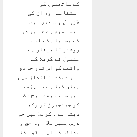
کے ساتھیوں کی
استقامت اور ان کی
لازوال بہادری ایک
ایسا سبق ہے جو ہر دور
کے مسلمان کے لیے
روشنی کا مینار ہے ۔
مقبول نے کربلا کے
واقعے کو اس قدر جامع
اور دلگداز انداز میں
بیان کیا ہے کہ پڑھتے
اور سنتے وقت روح تک
کو جھنجھوڑ کر رکھ
دیتا ہے ۔ کربلا میں جو
درس ہمیں ملا ، وہ حق و
صداقت کی ایسی قوت کا