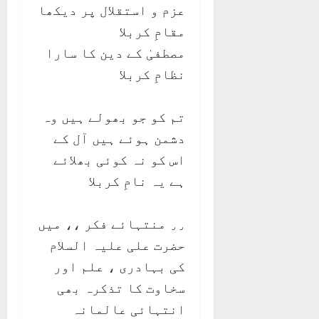
عزم و استقلال پر دیکھا
مقامِ کربلا
مصطفیٰ کے دین کا سارا
نظامِ کربلا
تم کو جو بھولے ہیں وہ
دشمن ہوئے ہیں آل کے
اس کو نہ کوئی بھلائے
ہے یہ نامِ کربلا
٫٫ منتہائے فکر ،، میں
حضرت علی علیہ السلام
کی بہادری ، علم اور
سخاوت کا تذکرہ بھی
انتہائی عالمانہ