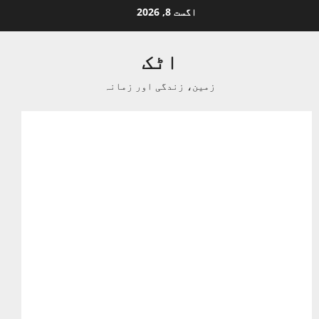
Ski
اگست 8, 2026
t
conten
اٹک
زمین، زندگی اور زمانہ