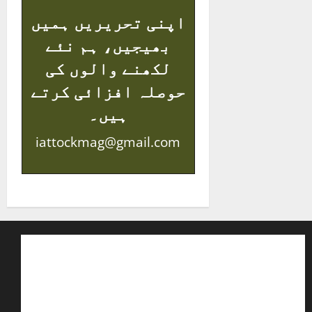
اپنی تحریریں ہمیں
بھیجیں، ہم نئے
لکھنے والوں کی
حوصلہ افزائی کرتے
ہیں۔
iattockmag@gmail.com