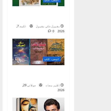
a
ماہنامہ ٫٫ کاروانِ
t
نعت ،، لاہور
i
مقبول ذکی مقبول
اگست 7,
0
2026
o
n
تبصرہ کتب
ضلع اٹک کی ادبی
بیٹھکیں
اظہر سجاد
جولائی 29,
2026