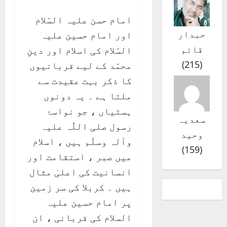
امام حسن علیہ السّلام
حبدار
اور امام حسین علیہ
قائم
السّلام کی اسلام اور دینِ
)
215
(
محمّد کے لیے قربانیوں
کا ذکر بہت عقیدت سے
ملتا ہے ۔ یہ دونوں
ہستیاں ، جو نواسۂ
سعدیہ
رسول صلی اللّٰہ علیہ
وحید
وآلہ وسلّم ہیں ، اسلام
)
159
(
میں صبر ، استقامت اور
انسانیت کی اعلیٰ مثال
ہیں ۔ کربلا کی سر زمین
پر امام حسین علیہ
السلام کی قربانی ، ان