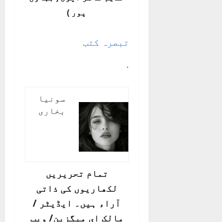
پور )
تبصرہ کتب
.
سونیا
بخاری
تمام تحریریں
لکھاریوں کی ذاتی
آراء ہیں۔ ایڈیٹر /
مالک ای میگزین/ ویب