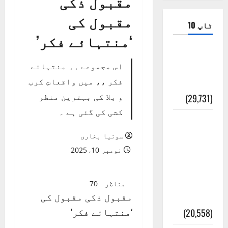
مقبول ذکی
مقبول کی
ٹاپ 10
‘منتہائے فکر’
ضلع اٹک
اس مجموعے ٫٫ منتہائے
کی وجہ
فکر ،، میں واقعاتِ کرب
تسمیہ
و بلا کی بہترین منظر
(29,731)
کشی کی گئی ہے ۔
اَھلاً وَ
سَھلاً
سونیا بخاری
مَرحَباً
نومبر 10, 2025
بِکُم یَا
رَمَضَانَ
مناظر
70
مقبول ذکی مقبول کی
الکَرِیم
‘منتہائے فکر’
(20,558)