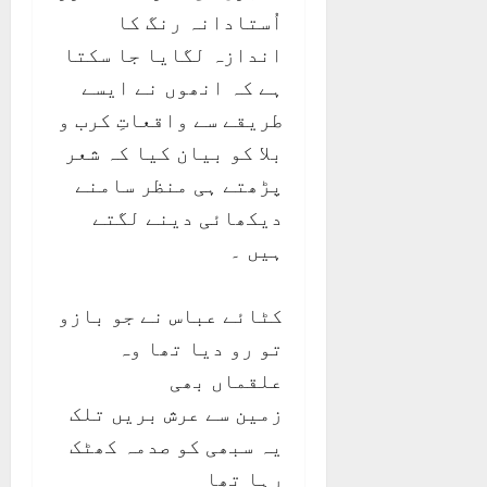
اُستادانہ رنگ کا
اندازہ لگایا جا سکتا
ہے کہ انھوں نے ایسے
طریقے سے واقعاتِ کرب و
بلا کو بیان کیا کہ شعر
پڑھتے ہی منظر سامنے
دیکھائی دینے لگتے
ہیں ۔
کٹائے عباس نے جو بازو
تو رو دیا تھا وہ
علقماں بھی
زمین سے عرش بریں تلک
یہ سبھی کو صدمہ کھٹک
رہا تھا