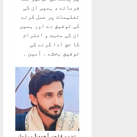
فرمائے ، ہمیں ان کی
تعلیمات پر عمل کرنے
کی توفیق دے اور ہمیں
ان کی محبت و احترام
کا حق ادا کرنے کی
توفیق بخشے ۔ آمین ۔
ندیم قاصر اُچوی ( بہاول