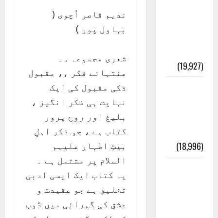
عدل و
ندیم قاصر اُچوی (
انصاف
بہاول پور )
قُرآن کی
رُو سے
شعری مجموعہ ٫٫
(19,927)
منتہائے فکر ،، مقبول
ذکی مقبول کی ایک
بنی
نہایت ہی فکر انگیز ،
اسرائیل
بلیغ اور روح پرور
کی
کتاب ہے ، جو ذکر اہلِ
کہانی
بیتِ اطہار علیہم
(18,996)
السلام پر مشتمل ہے ۔
فرعون
یہ کتاب ایک ایسی ادبی
کی
تخلیق ہے جو عقیدت و
کہانی (
عشق کی گہرائی میں ڈوب
Pharaoh )