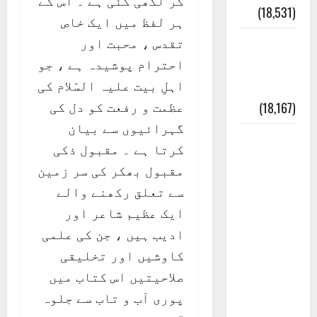
کر لکھی گئی ہے ۔ اس کے
(18,531)
ہر لفظ میں ایک خاص
تقدس ، محبت اور
ایک اور
احترام پوشیدہ ہے ، جو
کتاب کی
اہلِ بیت علیہ السّلام کی
چوری
عظمت و رفعت کو دل کی
(18,167)
گہرائیوں سے بیان
أھلًا و
کرتا ہے ۔ مقبول ذکی
سہلًا
مقبول بھکر کی سر زمین
اور
سے تعلق رکھنے والے
مرحبا
ایک عظیم شاعر اور
:معنی
ادیب ہیں ، جن کی علمی
اور
کاوشیں اور تخلیقی
ثقافتی
صلاحیتیں اس کتاب میں
و مذہبی
پوری آب و تاب سے جلوہ
تاریخ