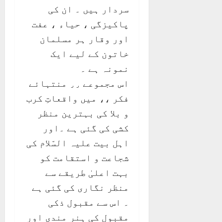
سردار ہیں ۔ ان کی
پاکیزگی ، حیاء ، عفت
اور وقار ہر مسلمان
خاتون کے لیے ایک
نمونہ ہے ۔
اس مجموعے ٫٫ منتہائے
فکر ،، میں واقعاتِ کرب
و بلا کی بہترین منظر
کشی کی گئی ہے ۔اور
اہل بیت علیہ السّلام کی
شجاعت و استقامت کو
بہت اعلیٰ طریقے سے
منظر نگاری کی گئی ہے
۔ اس سے مقبول ذکی
مقبول کی ہنر مندی اور