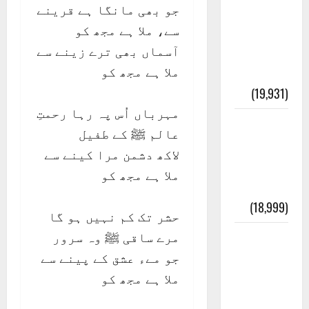
جو بھی مانگا ہے قرینے
عدل و
سے، ملا ہے مجھ کو
انصاف
آسماں بھی ترے زینے سے
قُرآن کی
ملا ہے مجھ کو
رُو سے
(19,931)
مہرباں اُس پہ رہا رحمتِ
بنی
عالم ﷺ کے طفیل
اسرائیل
لاکھ دشمن مرا کینے سے
کی
ملا ہے مجھ کو
کہانی
(18,999)
حشر تک کم نہیں ہو گا
مرے ساقی ﷺ وہ سرور
فرعون
جو مےء عشق کے پینے سے
کی
ملا ہے مجھ کو
کہانی (
Pharaoh )