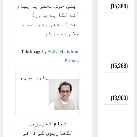
اپنی خوش بختی پہ پیار
(15,389)
آنے لگا ہے یاور!
معلومات
نعت کا شعر مدینے سے
مسجدِ
ملا ہے مجھ کو
نبوی و
روضئہ
Title Image by
Afdhal Haris
from
رسول ﷺ
Pixabay
(15,268)
یاور عظیم
کالا چٹا
پہاڑ
(13,903)
رئیس
خانہ –
تمام تحریریں
کیمبل
لکھاریوں کی ذاتی