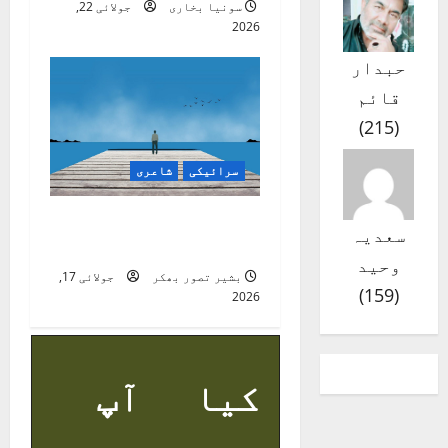
سونیا بخاری
جولائی 22,
2026
حبدار
قائم
)
215
(
سرائیکی
شاعری
وگڑدیں وگڑدیں وگڑدا
سعدیہ
گیا ہاں
وحید
بشیر تصور بھکر
جولائی 17,
)
159
(
2026
کیا آپ
بھی