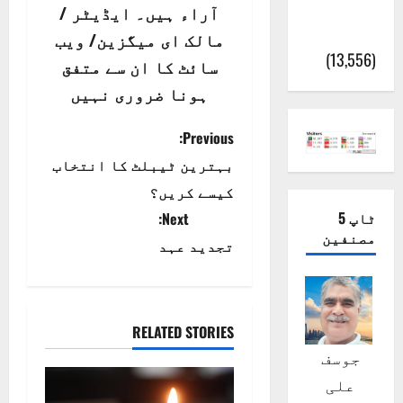
پور
آراء ہیں۔ ایڈیٹر /
(اٹک)
مالک ای میگزین/ ویب
(13,556)
سائٹ کا ان سے متفق
ہونا ضروری نہیں
P
Previous:
بہترین ٹیبلٹ کا انتخاب
o
کیسے کریں؟
s
ٹاپ 5
Next:
مصنفین
t
تجدید عہد
n
a
RELATED STORIES
جوسف
v
علی