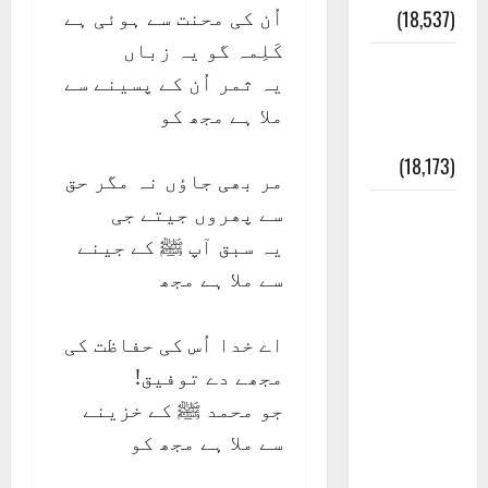
اُن کی محنت سے ہوئی ہے
(18,537)
کَلِمہ گو یہ زباں
ایک اور
یہ ثمر اُن کے پسینے سے
کتاب کی
ملا ہے مجھ کو
چوری
(18,173)
مر بھی جاؤں نہ مگر حق
سے پھروں جیتے جی
أھلًا و
یہ سبق آپ ﷺ کے جینے
سہلًا
سے ملا ہے مجھ
اور
مرحبا
اے خدا اُس کی حفاظت کی
:معنی
مجھے دے توفیق!
اور
جو محمد ﷺ کے خزینے
ثقافتی
سے ملا ہے مجھ کو
و مذہبی
تاریخ