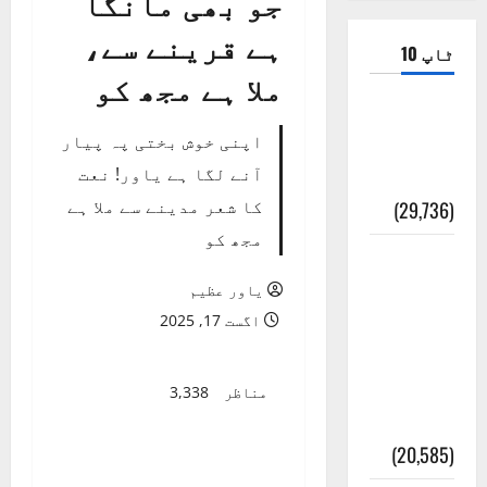
جو بھی مانگا
ہے قرینے سے،
ٹاپ 10
ملا ہے مجھ کو
ضلع اٹک
اپنی خوش بختی پہ پیار
کی وجہ
آنے لگا ہے یاور! نعت
تسمیہ
کا شعر مدینے سے ملا ہے
(29,736)
مجھ کو
اَھلاً وَ
سَھلاً
یاور عظیم
مَرحَباً
اگست 17, 2025
بِکُم یَا
رَمَضَانَ
مناظر
3,338
جو بھی مانگا ہے قرینے
الکَرِیم
سے، ملا ہے مجھ کو
(20,585)