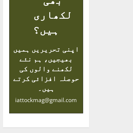
لکھاری
ہیں؟
اپنی تحریریں ہمیں
بھیجیں، ہم نئے
لکھنے والوں کی
حوصلہ افزائی کرتے
ہیں۔
iattockmag@gmail.com