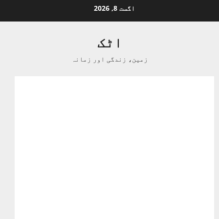
Ski
اگست 8, 2026
t
conten
اٹک
زمین، زندگی اور زمانہ