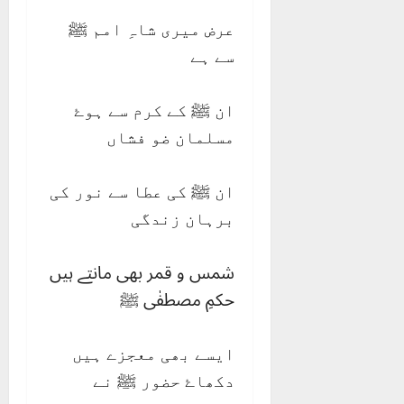
عرض میری شاہِ امم ﷺ
سے ہے
ان ﷺ کے کرم سے ہوۓ
مسلمان ضو فشاں
ان ﷺ کی عطا سے نور کی
برہان زندگی
شمس و قمر بھی مانتے ہیں
حکمِ مصطفٰی ﷺ
ایسے بھی معجزے ہیں
دکھاۓ حضور ﷺ نے