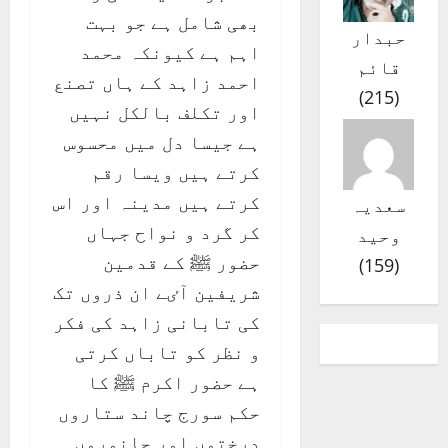
بھی شامل ہے جو بہت
حبدار
اہم ہے کیونکہ محمد
قائم
احمد زاہد کے ہاں تصنع
)
215
(
اور تکلف بالکل نہیں
ہے جیسا دل میں محسوس
کرتے ہیں ویسا رقم
کرتے ہیں مدینہ اور اس
سعدیہ
کر گرد و نواح جہاں
وحید
حضور ﷺ کے قدمین
)
159
(
شریفین آٸے ان ذروں تک
کی تابانی زاہد کی فکر
و نظر کو تاباں کرتی
ہے حضور اکرم ﷺ کا
حکم سورج چاند ستاروں
درختوں اور جانوروں