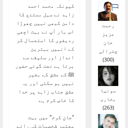
کیونکہ محمد احمد
زاہد نے سہل ممتنع کا
دامن کبھی نہیں چھوڑا
رحمت
اس بار آپ نے بہت اچھی
عزیز
ردیفوں کا استعمال کر
خان
کے انہیں بہترین
چترالی
انداز اور سلیقے سے
)
300
(
برتا ہے نعت گوئی حضور
ﷺ کے عشق کے بغیر
نہیں ہو سکتی اور یہ
سونیا
عشق جناب زاہد پر خدا
بخاری
کا خاص کرم ہے
)
263
(
"جانِ کرم” میں بہت
معتبر شخصیات کی رائے