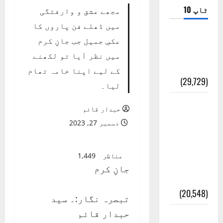
ٹاپ 10
مجھے عشق و وارفتگی
میں ڈھلے فن پاروں کا
ضلع اٹک
عکسِ جمیل جب جانِ کرم
کی وجہ
میں نظر آیا تو لکھنے
تسمیہ
کے لیے اپنا خامہ تھام
(29,729)
لیا۔
اَھلاً وَ
حبدار قائم
سَھلاً
دسمبر 27, 2023
مَرحَباً
بِکُم یَا
مناظر
1,449
رَمَضَانَ
جانِ کرم
الکَرِیم
(20,548)
تبصرہ نگار:۔ سید
حبدار قائم
عدل و