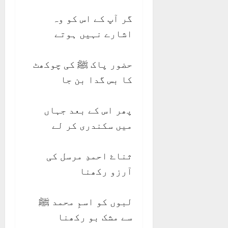
گر آپ کے اس کو وہ
اشارے نہیں ہوتے
حضور پاک ﷺ کی چوکھٹ
کا بس گدا بن جا
پھر اس کے بعد جہاں
میں سکندری کر لے
ثناۓ احمدِ مرسل کی
آرزو رکھنا
لبوں کو اسمِ محمد ﷺ
سے مشک بو رکھنا