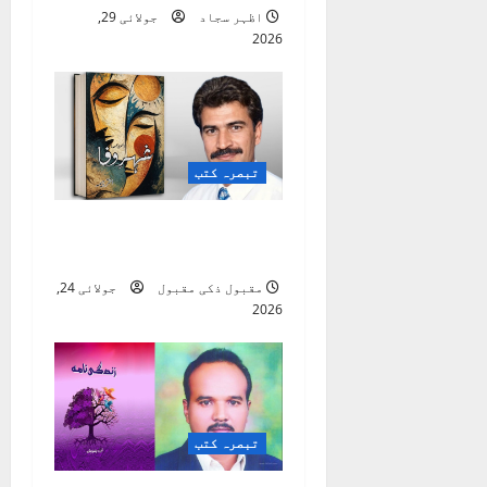
i
اظہر سجاد
جولائی 29,
2026
o
n
تبصرہ کتب
شہرِ وفا ( شعری مجموعہ
)
مقبول ذکی مقبول
جولائی 24,
2026
تبصرہ کتب