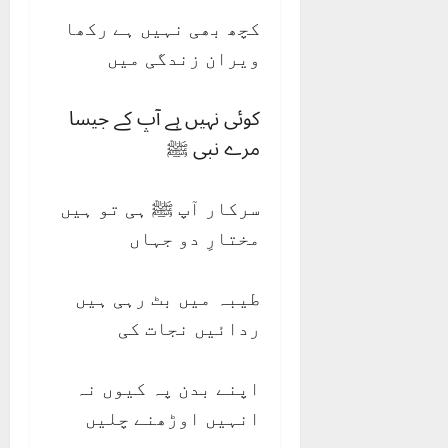
کچھ بھی نہیں ہے رکھا
ویران زندگی میں
کوئی نہیں ہے آپ کے جیسا
مرے نبی ﷺ
سرکار آپ ﷺ ہی تو ہیں
مختارِ دو جہاں
طیبہ میں بٹ رہی ہیں
ردائیں نجات کی
اپنے بدن پہ کیوں نہ
انہیں اوڑھنے چلیں