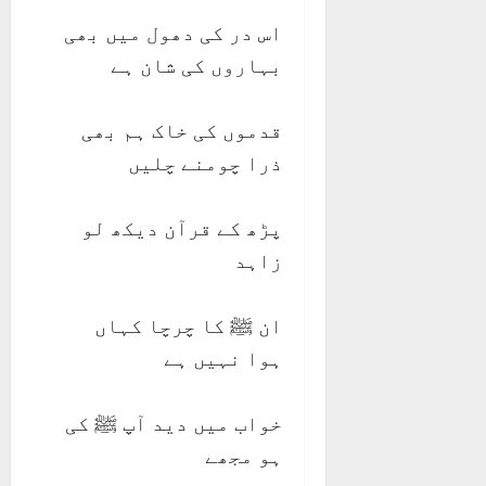
اس در کی دھول میں بھی
بہاروں کی شان ہے
قدموں کی خاک ہم بھی
ذرا چومنے چلیں
پڑھ کے قرآن دیکھ لو
زاہد
ان ﷺ کا چرچا کہاں
ہوا نہیں ہے
خواب میں دید آپ ﷺ کی
ہو مجھے