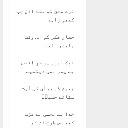
ترے سخن کو ملے اذن جب
کبھی زاہد
حصارِ فکر کو اس وقت
باوضو رکھنا
نوکِ نیزہ پر سرِ اقدس
ہے پھر بھی دیکھیے
جھوم کر قرآن کی آیت
سناتے حسینؑ
خدا نے بخشی ہے عزت
کچھ اس طرح ان کو