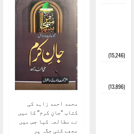
معلومات
مسجدِ
نبوی و
روضئہ
رسول ﷺ
(15,246)
کالا چٹا
پہاڑ
(13,896)
رئیس
محمد احمد زاہد کی
خانہ –
کتاب "جانِ کرم” کا میں
کیمبل
نے مطالعہ کیا جس میں
پور
مجھے کئی جگہ پر