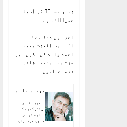
زمیں حسینؑ کی آسماں
حسینؑ کا ہے
آخر میں دعا ہے کہ
اللہ رب العزت محمد
احمد زاہد کی آگہی اور
عزت میں مزید اضافہ
فرماۓ۔آمین
حبدار قائم
میرا تعلق
پنڈیگھیب کے
ایک نواحی
گاوں غریبوال
سے ہے میں نے