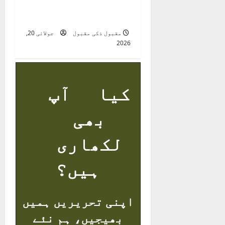
زندگی نامہ ( از قلم
انیل چوہان )
مقبول ذکی مقبول
جولائی 20,
2026
کیا آپ
بھی
لکھاری
ہیں؟
اپنی تحریریں ہمیں
بھیجیں، ہم نئے