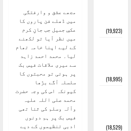
انصاف
مجھے عشق و وارفتگی
قُرآن کی
میں ڈھلے فن پاروں کا
رُو سے
عکسِ جمیل جب جانِ کرم
(19,923)
میں نظر آیا تو لکھنے
بنی
کے لیے اپنا خامہ تھام
اسرائیل
لیا۔ محمد احمد زاہد
کی
سے میری ملاقات فیس بک
کہانی
پر ہوئی تو محبتوں کا
(18,995)
سلسلہ آگے بڑھا
کیونکہ اس کی وجہ حضرت
فرعون
محمد صلی اللہ علیہ
کی
وآلہ وسلم کی ثنا تھی
کہانی (
فیس بک پر ہم دونوں
Pharaoh )
ادبی تنظیموں کے دیے
(18,529)