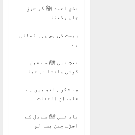
عشقِ احمد ﷺ کو حرزِ
جاں رکھنا
زیست کی بس یہی کمائی
ہے
نعتِ نبی ﷺ سے قبل
کوئی جانتا نہ تھا
صد شکر ہاتھ میں ہے
قلمدانِ التفات
یادِ نبی ﷺ سے دل کے
اجڑے چمن بسا لو