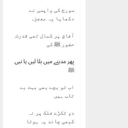
سورج کی واپسی نے
دکھایا یہ معجزہ
آفاق پر کمال تھی قدرت
حضور ﷺ کی
پھر مدینے میں بلا لیں یا نبی
ﷺ
اب تو بچے بھی بہت بے
تاب ہیں
دو ٹکڑے فلک پر نہ
کبھی چاند یہ ہوتا