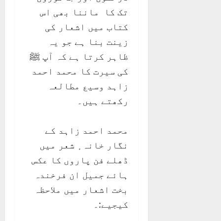
تک کا ماننا بھی اس
کتاب میں اشعار کی
زینت بنا ہے جو یہ
ظاہر کرتا ہے کہ آپ ﷺ
کی سیرت کا محمد احمد
زاہد وسیع مطالعہ
رکھتے ہیں۔
محمد احمد زاہد کے
نگار خانہ ٕ شعر میں
ڈھلے فن پاروں کا عکس
ہائے جمیل ان فرخندہ
بخت اشعار میں ملاحظہ
کیجیے:۔