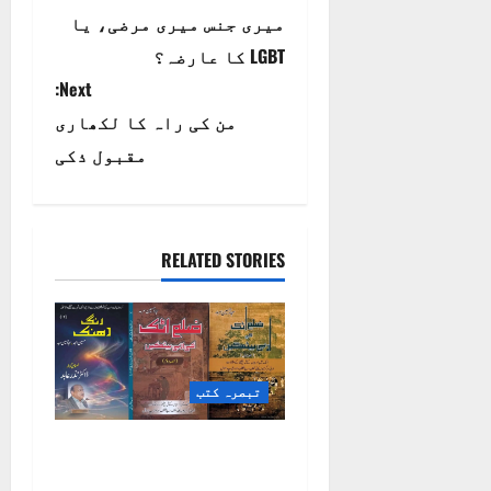
میری جنس میری مرضی، یا
o
LGBT کا عارضہ؟
s
Next:
t
من کی راہ کا لکھاری
مقبول ذکی
n
a
RELATED STORIES
v
i
g
تبصرہ کتب
a
t
ضلع اٹک کی ادبی
بیٹھکیں