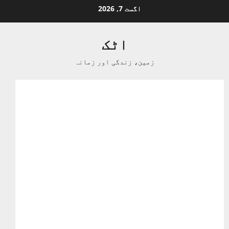
Ski
اگست 7, 2026
t
conten
اٹک
زمین، زندگی اور زمانہ