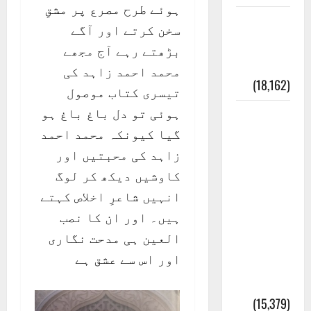
ہوئے طرح مصرع پر مشقِ
ایک اور
سخن کرتے اور آگے
کتاب کی
بڑھتے رہے آج مجھے
چوری
محمد احمد زاہد کی
(18,162)
تیسری کتاب موصول
ہوئی تو دل باغ باغ ہو
أھلًا و
گیا کیونکہ محمد احمد
سہلًا
زاہد کی محبتیں اور
اور
کاوشیں دیکھ کر لوگ
مرحبا
انہیں شاعرِ اخلاص کہتے
:معنی
ہیں۔ اور ان کا نصب
اور
العین ہی مدحت نگاری
ثقافتی
اور اس سے عشق ہے
و مذہبی
تاریخ
(15,379)