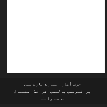
حرف آغاز
ہمارے بارے میں
پرائیویسی پالیسی
شرائط استعمال
ہم سے رابطہ