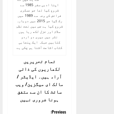
اپنا ادبی سفر 1985 سے
شروع کیا تھا جو عسکری
فرائض کی وجہ سے 1989 میں
رک گیا جو 2015 میں دوبارہ
شروع کیا ہے جس میں نعت نظم
سلام اور غزل لکھ رہا ہوں
نثر میں میری دو اردو
کتابیں جبکہ ایک پنجابی
کتاب اشاعت آشنا ہو چکی ہے
تمام تحریریں
لکھاریوں کی ذاتی
آراء ہیں۔ ایڈیٹر /
مالک ای میگزین/ ویب
سائٹ کا ان سے متفق
ہونا ضروری نہیں
P
Previous: