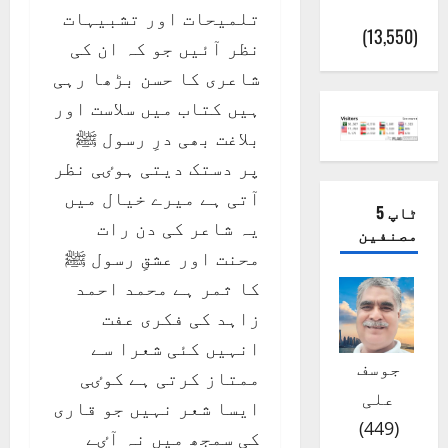
(اٹک)
تلمیحات اور تشبیہات
(13,550)
نظر آئیں جو کہ ان کی
شاعری کا حسن بڑھا رہی
ہیں کتاب میں سلاست اور
بلاغت بھی درِ رسول ﷺ
پر دستک دیتی ہوٸی نظر
آتی ہے میرے خیال میں
ٹاپ 5
یہ شاعر کی دن رات
مصنفین
محنت اور عشقِ رسول ﷺ
کا ثمر ہے محمد احمد
زاہد کی فکری عفت
انہیں کئی شعرا سے
جوسف
ممتاز کرتی ہے کوٸی
علی
ایسا شعر نہیں جو قاری
)
449
(
کی سمجھ میں نہ آٸے