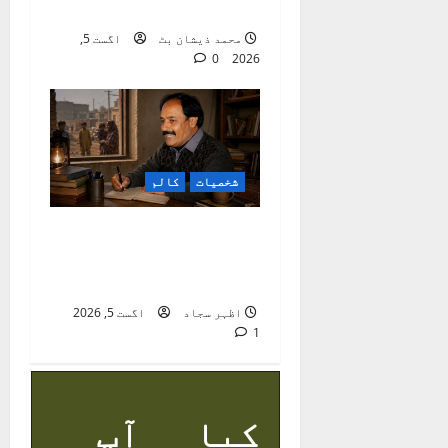
موت ایک اٹل حقیقت ہے
محمد ذیشان بٹ
اگست 5,
0
2026
شخصیات
کالم
راجہ عرفؔان :
معاشرتی ناہمواریوں
کا نوحہ گر
اظہر سجاد
اگست 5, 2026
1
کیا آپ