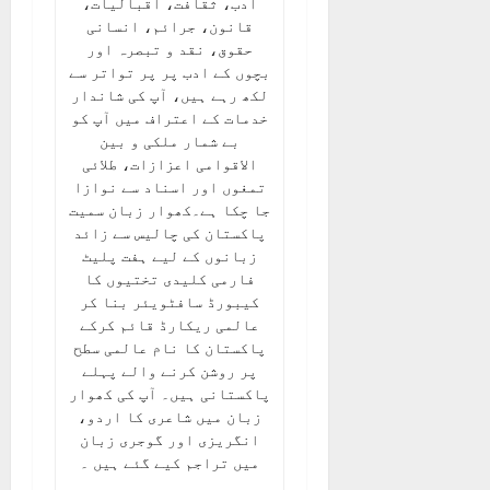
ادب، ثقافت، اقبالیات،
قانون، جرائم، انسانی
حقوق، نقد و تبصرہ اور
بچوں کے ادب پر پر تواتر سے
لکھ رہے ہیں، آپ کی شاندار
خدمات کے اعتراف میں آپ کو
بے شمار ملکی و بین
الاقوامی اعزازات، طلائی
تمغوں اور اسناد سے نوازا
جا چکا ہے۔کھوار زبان سمیت
پاکستان کی چالیس سے زائد
زبانوں کے لیے ہفت پلیٹ
فارمی کلیدی تختیوں کا
کیبورڈ سافٹویئر بنا کر
عالمی ریکارڈ قائم کرکے
پاکستان کا نام عالمی سطح
پر روشن کرنے والے پہلے
پاکستانی ہیں۔ آپ کی کھوار
زبان میں شاعری کا اردو،
انگریزی اور گوجری زبان
میں تراجم کیے گئے ہیں ۔