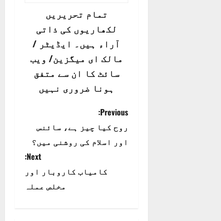
تمام تحریریں
لکھاریوں کی ذاتی
آراء ہیں۔ ایڈیٹر /
مالک ای میگزین/ ویب
سائٹ کا ان سے متفق
ہونا ضروری نہیں
P
Previous:
روح کیا چیز ہے، سائنس
o
اور اسلام کی روشنی میں؟
s
Next:
t
کامیاب کاروبار اور
مخلص عملہ
n
a