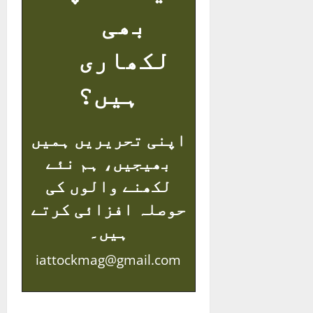
بھی
لکھاری
ہیں؟
اپنی تحریریں ہمیں
بھیجیں، ہم نئے
لکھنے والوں کی
حوصلہ افزائی کرتے
ہیں۔
iattockmag@gmail.com