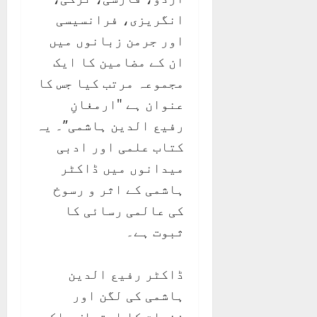
انگریزی، فرانسیسی
اور جرمن زبانوں میں
ان کے مضامین کا ایک
مجموعہ مرتب کیا جس کا
عنوان ہے "ارمغانِ
رفیع الدین ہاشمی”۔ یہ
کتاب علمی اور ادبی
میدانوں میں ڈاکٹر
ہاشمی کے اثر و رسوخ
کی عالمی رسائی کا
ثبوت ہے۔
ڈاکٹر رفیع الدین
ہاشمی کی لگن اور
فضیلت کا اعتراف ملکی