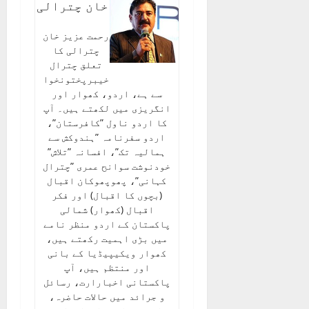
خان چترالی
رحمت عزیز خان
چترالی کا
تعلق چترال
خیبرپختونخوا
سے ہے، اردو، کھوار اور
انگریزی میں لکھتے ہیں۔ آپ
کا اردو ناول ”کافرستان”،
اردو سفرنامہ ”ہندوکش سے
ہمالیہ تک”، افسانہ ”تلاش”
خودنوشت سوانح عمری ”چترال
کہانی”، پھوپھوکان اقبال
(بچوں کا اقبال) اور فکر
اقبال (کھوار) شمالی
پاکستان کے اردو منظر نامے
میں بڑی اہمیت رکھتے ہیں،
کھوار ویکیپیڈیا کے بانی
اور منتظم ہیں، آپ
پاکستانی اخبارارت، رسائل
و جرائد میں حالات حاضرہ،