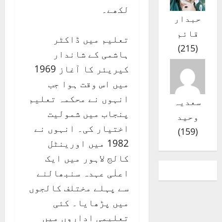
لکھے۔
حبدار
قائم
تعلیم میں ڈاکٹر
)
215
(
ہاشمی کے شاندار
کیریئر کا آغاز 1969
میں اس وقت ہوا جب
انہوں نے محکمہ تعلیم
سعدیہ
پنجاب میں شمولیت
وحید
اختیار کی۔ انہوں نے
)
159
(
1982 میں اورینٹل
کالج لاہور میں ایک
اعلٰی عہدہ سنبھالنے
سے پہلے مختلف کالجوں
میں پڑھایا۔ کئی
تعلیمی اداروں میں