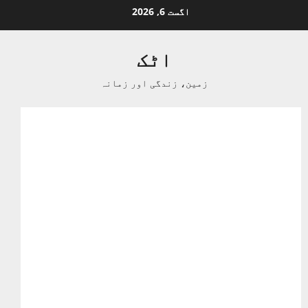
Ski
اگست 6, 2026
t
conten
اٹک
زمین، زندگی اور زمانہ