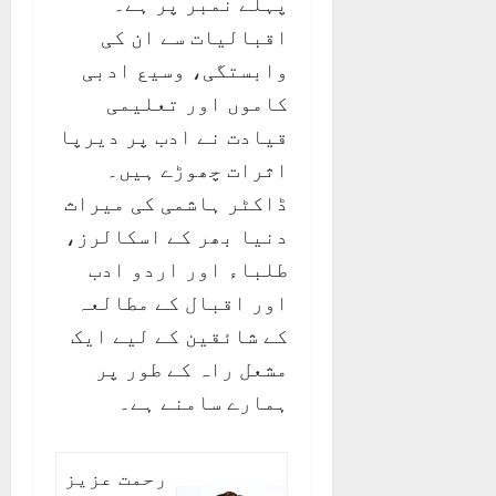
پہلے نمبر پر ہے۔
اقبالیات سے ان کی
وابستگی، وسیع ادبی
کاموں اور تعلیمی
قیادت نے ادب پر دیرپا
اثرات چھوڑے ہیں۔
ڈاکٹر ہاشمی کی میراث
دنیا بھر کے اسکالرز،
طلباء اور اردو ادب
اور اقبال کے مطالعہ
کے شائقین کے لیے ایک
مشعل راہ کے طور پر
ہمارے سامنے ہے۔
رحمت عزیز