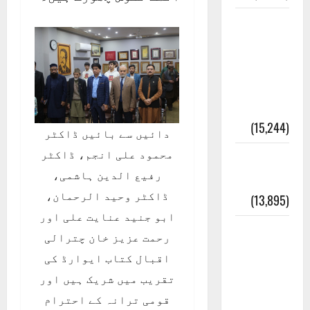
معلومات
مسجدِ
نبوی و
روضئہ
رسول ﷺ
(15,244)
دائیں سے بائیں ڈاکٹر
محمود علی انجم، ڈاکٹر
کالا چٹا
رفیع الدین ہاشمی،
پہاڑ
ڈاکٹر وحید الرحمان،
(13,895)
ابو جنید عنایت علی اور
رئیس
رحمت عزیز خان چترالی
خانہ –
اقبال کتاب ایوارڈ کی
کیمبل
تقریب میں شریک ہیں اور
پور
قومی ترانہ کے احترام