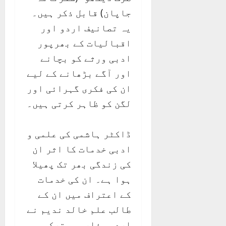
جاپان) قابل ذکر ہیں۔
یہ تصانیف اردو اور
اقبالیات کے بھرپور
ادبی ورثے کو بچانے
اور آگے بڑھانے کے لیے
ان کی فکری گہرائی اور
لگن کو ظاہر کرتی ہیں۔
ڈاکٹر ہاشمی کی علمی و
ادبی خدمات کا اثر ان
کی زندگی بھر تک پھیلا
ہوا ہے۔ ان کی خدمات
کے اعتراف میں ان کے
طالب علم خالد ندیم نے
اردو، فارسی، ترکی،