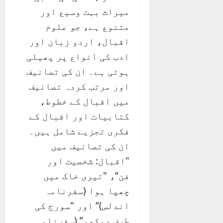
میراث بہت وسیع اور
متنوع ہے، جو علوم
اقبال، اردو زبان اور
ادب کی انواع پر پھیلی
ہوئی ہے۔ ان کی تصانیف
اور مرتب کردہ تصانیف
میں اقبال کے خطوط،
کتابیات اور اقبال کے
فکری تجزیے شامل ہیں۔
ان کی تصانیف میں
"اقبال: شخصیت اور
فن”، "تیری خاک میں
چھپا ہوا (سفرنامہ
اندلس)” اور "سورج کی
طرف دیکھو” (سفرنامہ