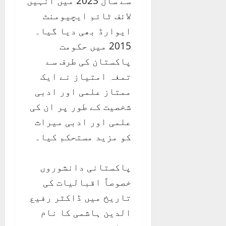
سے سال 2023 میں انہیں
لائف ٹائم ایچیومنٹ
ایوارڈ بھی دیا گیا۔
2015 میں حکومت
پاکستان کی طرف سے
تمغہ امتیاز نے ایک
ممتاز علمی اور ادبی
شخصیت کے طور پر ان کی
علمی اور ادبی میراث
کو مزید مستحکم کیا۔
پاکستانی دانشوروں
خصوصاً اقبالیات کی
تاریخ میں ڈاکٹر رفیع
الدین ہاشمی کا نام