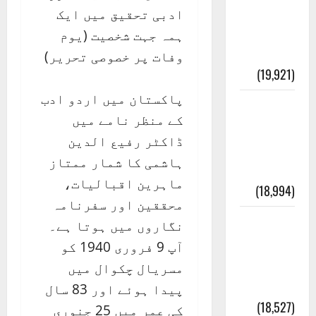
انصاف
ادبی تحقیق میں ایک
قُرآن کی
ہمہ جہت شخصیت (یوم
رُو سے
وفات پر خصوصی تحریر)
(19,921)
پاکستان میں اردو ادب
بنی
کے منظر نامے میں
اسرائیل
ڈاکٹر رفیع الدین
کی
ہاشمی کا شمار ممتاز
کہانی
ماہرین اقبالیات،
(18,994)
محققین اور سفرنامہ
فرعون
نگاروں میں ہوتا ہے۔
کی
آپ 9 فروری 1940 کو
کہانی (
مسریال چکوال میں
Pharaoh )
پیدا ہوئے اور 83 سال
(18,527)
کی عمر میں 25 جنوری