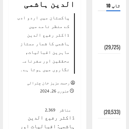
الدین ہاشمی
ٹاپ 10
پاکستان میں اردو ادب
ضلع اٹک
کے منظر نامے میں
کی وجہ
ڈاکٹر رفیع الدین
تسمیہ
ہاشمی کا شمار ممتاز
(29,725)
ماہرین اقبالیات،
اَھلاً وَ
محققین اور سفرنامہ
سَھلاً
نگاروں میں ہوتا ہے۔
مَرحَباً
رحمت عزیز خان چترالی
بِکُم یَا
جنوری 26, 2024
رَمَضَانَ
الکَرِیم
مناظر
2,369
(20,533)
ڈاکٹر رفیع الدین
عدل و
ہاشمی: اقبالیات اور