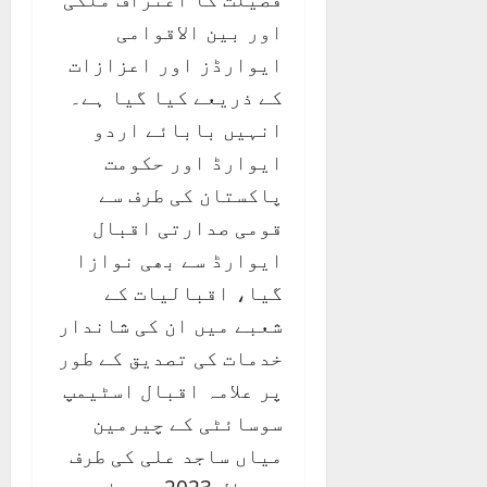
اور بین الاقوامی
ایوارڈز اور اعزازات
کے ذریعے کیا گیا ہے۔
انہیں بابائے اردو
ایوارڈ اور حکومت
پاکستان کی طرف سے
قومی صدارتی اقبال
ایوارڈ سے بھی نوازا
گیا، اقبالیات کے
شعبے میں ان کی شاندار
خدمات کی تصدیق کے طور
پر علامہ اقبال اسٹیمپ
سوسائٹی کے چیرمین
میاں ساجد علی کی طرف