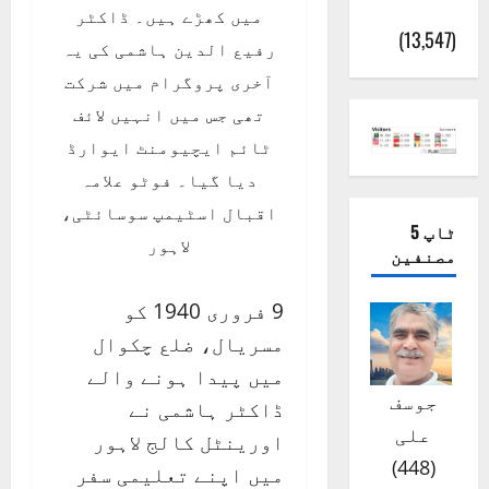
(اٹک)
میں کھڑے ہیں۔ ڈاکٹر
(13,547)
رفیع الدین ہاشمی کی یہ
آخری پروگرام میں شرکت
تھی جس میں انہیں لائف
ٹائم ایچیومنٹ ایوارڈ
دیا گیا۔ فوٹو علامہ
اقبال اسٹیمپ سوسائٹی،
ٹاپ 5
لاہور
مصنفین
9 فروری 1940 کو
مسریال، ضلع چکوال
میں پیدا ہونے والے
جوسف
ڈاکٹر ہاشمی نے
علی
اورینٹل کالج لاہور
)
448
(
میں اپنے تعلیمی سفر