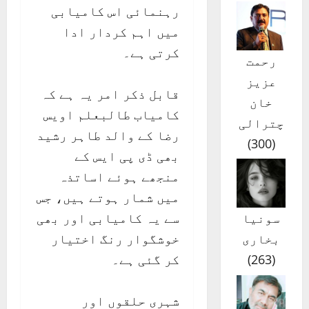
رہنمائی اس کامیابی
میں اہم کردار ادا
کرتی ہے۔
رحمت
عزیز
قابل ذکر امر یہ ہے کہ
خان
کامیاب طالبعلم اویس
چترالی
رضا کے والد طاہر رشید
)
300
(
بھی ڈی پی ایس کے
منجھے ہوئے اساتذہ
میں شمار ہوتے ہیں، جس
سے یہ کامیابی اور بھی
سونیا
خوشگوار رنگ اختیار
بخاری
کر گئی ہے۔
)
263
(
شہری حلقوں اور