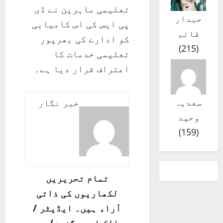
تعلیمی ماہرین نے ڈی
حبدار
پی ایس کی اس کامیابی
قائم
کو ادارے کی بھرپور
)
215
(
تعلیمی خدمات کا
اعتراف قرار دیا ہے۔
سعدیہ
خبر نگار
وحید
)
159
(
تمام تحریریں
لکھاریوں کی ذاتی
آراء ہیں۔ ایڈیٹر /