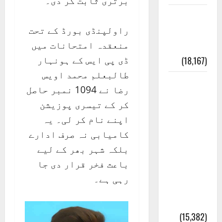
برتری ثابت کر دی۔
ایک اور
راولپنڈی بورڈ کے تحت
کتاب کی
منعقدہ امتحانات میں
چوری
ڈی پی ایس کے ہونہار
(18,167)
طالبعلم محمد اویس
أھلًا و
رضا نے 1094 نمبر حاصل
سہلًا
کر کے تیسری پوزیشن
اور
اپنے نام کر لی۔ یہ
مرحبا
کامیابی نہ صرف ادارے
:معنی
بلکہ شہر بھر کے لیے
اور
باعث فخر قرار دی جا
ثقافتی
رہی ہے۔
و مذہبی
تاریخ
(15,382)