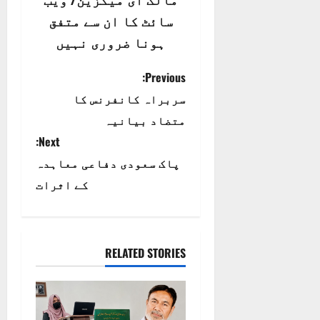
مالک ای میگزین/ ویب
سائٹ کا ان سے متفق
ہونا ضروری نہیں
P
Previous:
سربراہ کانفرنس کا
o
متضاد بیانیہ
s
Next:
t
پاک سعودی دفاعی معاہدہ
کے اثرات
n
a
RELATED STORIES
v
i