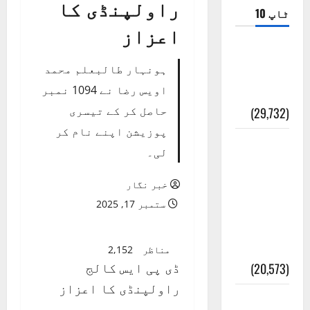
راولپنڈی کا
ٹاپ 10
اعزاز
ضلع اٹک
ہونہار طالبعلم محمد
کی وجہ
اویس رضا نے 1094 نمبر
تسمیہ
حاصل کر کے تیسری
(29,732)
پوزیشن اپنے نام کر
اَھلاً وَ
لی۔
سَھلاً
مَرحَباً
خبر نگار
بِکُم یَا
ستمبر 17, 2025
رَمَضَانَ
الکَرِیم
مناظر
2,152
ڈی پی ایس کالج
(20,573)
راولپنڈی کا اعزاز
عدل و