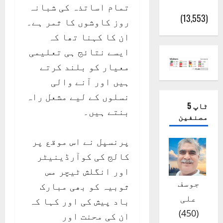
(اٹک)
تمام اساتذہ کی شبانہ
(13,553)
روز کاوشوں کا ثمر ہے۔
ان کا کہنا تھا کہ
ایسے نتائج ہی تعلیمی
معیار کو بلند کرتے
ہیں اور آنے والی
نسلوں کے لیے مشعل راہ
ٹاپ 5
بنتے ہیں۔
مصنفین
پرنسپل نے اس موقع پر
کالج کی کوآرڈینیٹر
اور انگلش ٹیچر مس
جوسف
ثوبیہ کو بھی مبارک
علی
باد پیش کی اور کہا کہ
)
450
(
ان کی محنت اور