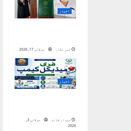
g
a
اخبار
t
ناردرن یونیورسٹی
نوشہرہ میں اردو
i
تحقیق کا نیا سنگِ میل
o
خبر نگار
جولائی 17, 2026
n
اخبار
”یوتھ فار نیشن پاک“
خدمتِ انسانیت کا روشن
استعارہ
حبدار قائم
جولائی 3,
2026