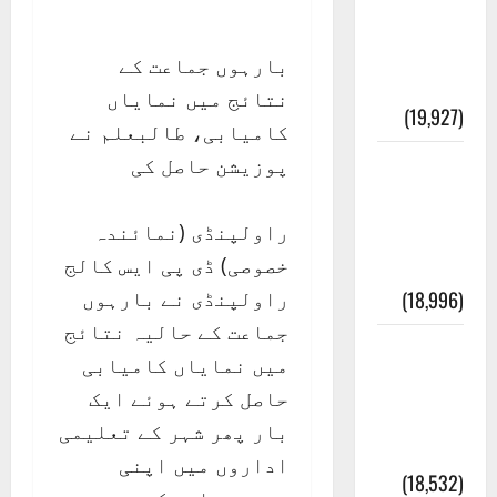
انصاف
قُرآن کی
بارہوں جماعت کے
رُو سے
نتائج میں نمایاں
(19,927)
کامیابی، طالبعلم نے
پوزیشن حاصل کی
بنی
اسرائیل
راولپنڈی (نمائندہ
کی
خصوصی) ڈی پی ایس کالج
کہانی
راولپنڈی نے بارہوں
(18,996)
جماعت کے حالیہ نتائج
فرعون
میں نمایاں کامیابی
کی
حاصل کرتے ہوئے ایک
کہانی (
بار پھر شہر کے تعلیمی
Pharaoh )
اداروں میں اپنی
(18,532)