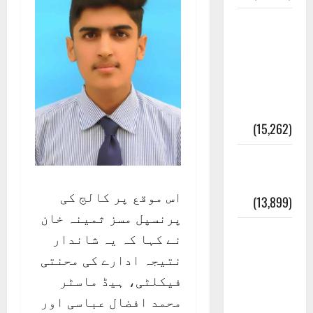
معلومات
مسجدِ
نبوی و
روضئہ
رسول ﷺ
(15,262)
کالا چٹا
پہاڑ
اس موقع پر کالج کی
(13,899)
پرنسپل مسز ثمینہ خان
رئیس
نے کہا کہ یہ شاندار
خانہ –
نتیجہ ادارے کی محنتی
کیمبل
فیکلٹی، ہیڈ ماسٹر
پور
محمد افضال عباسی اور