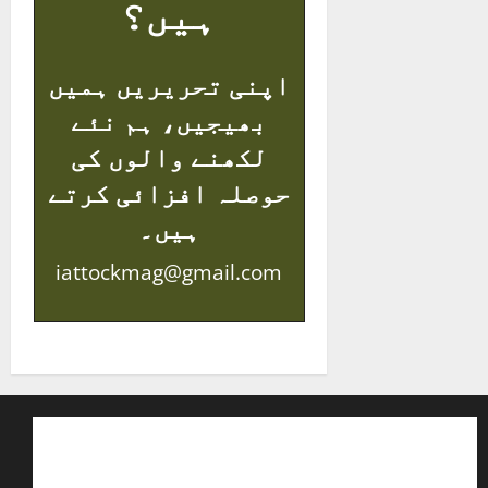
ہیں؟
اپنی تحریریں ہمیں
بھیجیں، ہم نئے
لکھنے والوں کی
حوصلہ افزائی کرتے
ہیں۔
iattockmag@gmail.com