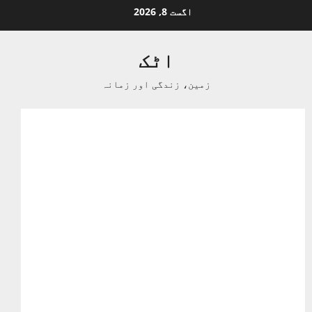
Ski
اگست 8, 2026
t
conten
اٹک
زمین، زندگی اور زمانہ