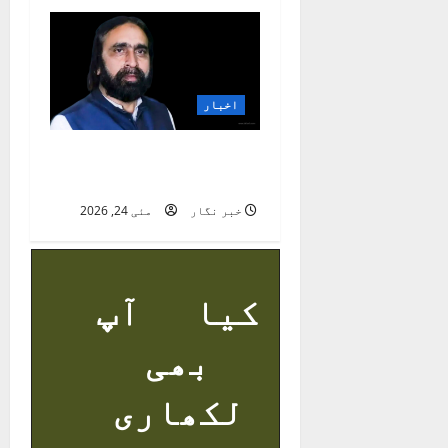
اخبار
حاجی داؤد تابش کی
والدہ انتقال کر گئیں
خبر نگار
مئی 24, 2026
کیا آپ
بھی
لکھاری