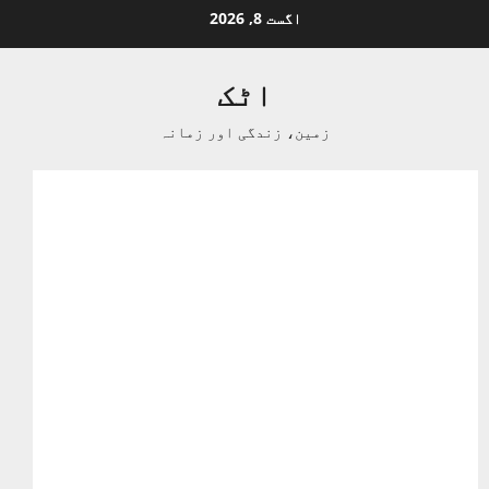
Ski
اگست 8, 2026
t
conten
اٹک
زمین، زندگی اور زمانہ