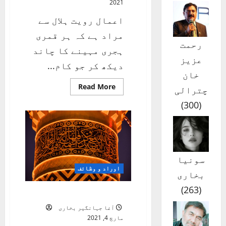
2021
اعمال رویت ہلال سے
مراد ہے کہ ہر قمری
رحمت
ہجری مہینے کا چاند
عزیز
دیکھ کر جو کام...
خان
Read
Read More
چترالی
more
about
)
300
(
اعمال
رویت
ہلال
سونیا
اوراد و وظائف
بخاری
)
263
(
دعائے کمیل
آغا جہانگیر بخاری
مارچ 4, 2021