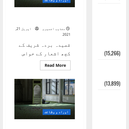
معلومات
خواص قصیدہ بردہ شریف
مسجدِ
-2
نبوی و
مجذوب اجمیری
اپریل 21,
2021
روضئہ
رسول ﷺ
قصیدہ بردہ شریف کے
(15,266)
کچھ اشعار کے خواص
Read
کالا چٹا
Read More
more
about
پہاڑ
خواص
قصیدہ
(13,899)
بردہ
شریف
-2
رئیس
خانہ –
اوراد و وظائف
کیمبل
پور
خواص قصیدہ بردہ شریف-