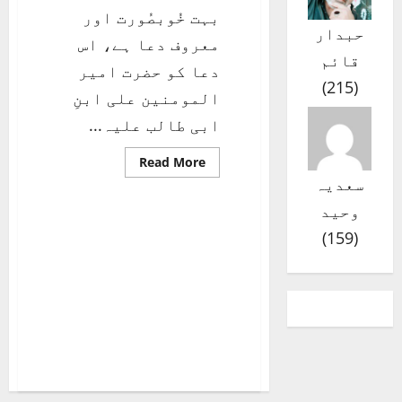
بہت خُوبصُورت اور
حبدار
معروف دعا ہے، اس
قائم
دعا کو حضرت امیر
)
215
(
المومنین علی ابنِ
ابی طالب علیہ...
Read
Read More
more
سعدیہ
about
دعائے
وحید
کمیل
)
159
(