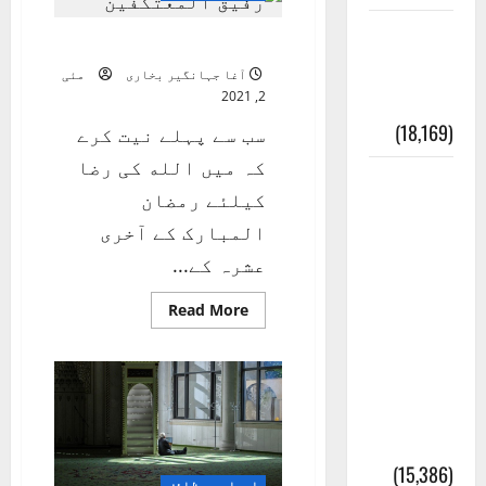
ایک اور
رفیق المعتکفین
کتاب کی
آغا جہانگیر بخاری
مئی
چوری
2, 2021
(18,169)
سب سے پہلے نیت کرے
کہ میں الله کی رضا
أھلًا و
کیلئے رمضان
سہلًا
المبارک کے آخری
اور
عشرہ کے...
مرحبا
:معنی
Read
Read More
more
about
اور
رفیق
المعتکفین
ثقافتی
و مذہبی
تاریخ
(15,386)
اوراد و وظائف