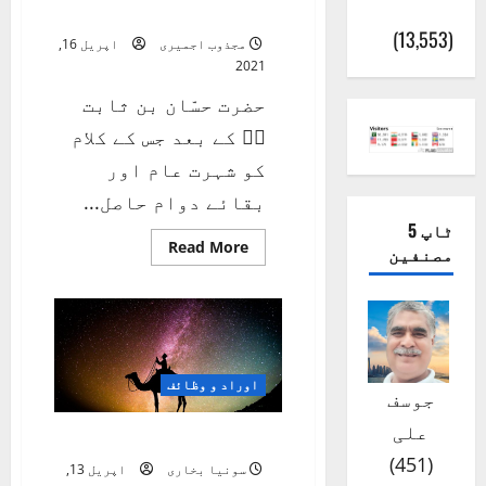
(اٹک)
1
(13,553)
مجذوب اجمیری
اپریل 16,
2021
حضرت حسّان بن ثابت
ٖؓ کے بعد جس کے کلام
کو شہرت عام اور
بقائے دوام حاصل...
ٹاپ 5
Read
Read More
مصنفین
more
about
خواص
قصیدہ
بردہ
شریف-
1
اوراد و وظائف
جوسف
علی
اعمال رویت ہلال
)
451
(
سونیا بخاری
اپریل 13,