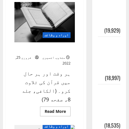
رمضان
انصاف
(طب
اہلبیتؑ)خوراک
قُرآن کی
و
فضائل
رُو سے
(19,929)
اوراد و وظائف
بنی
تلاوت قران
اسرائیل
مجذوب اجمیری
فروری 25,
کی
2022
کہانی
ہر وقت اور ہر حال
(18,997)
میں قرآن کی تلاوت
فرعون
کرو۔ (الکافی، جلد
کی
8، صفحه 79)
کہانی (
Read
Read More
more
Pharaoh )
about
تلاوت
(18,535)
اوراد و وظائف
قران