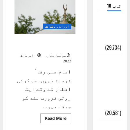
ٹاپ 10
ضلع اٹک
اوراد و وظائف
کی وجہ
تسمیہ
رمضان (طب
(29,734)
اہلبیتؑ)خوراک و فضائل
سونیا بخاری
اپریل 2,
اَھلاً وَ
2022
سَھلاً
امام علی رضا ؑ
مَرحَباً
فرماتے ہیں۔جب کوئی
بِکُم یَا
افطار کے وقت ایک
رَمَضَانَ
روٹی ضرورت مند کو
الکَرِیم
صدقے میں...
(20,581)
Read
Read More
more
عدل و
about