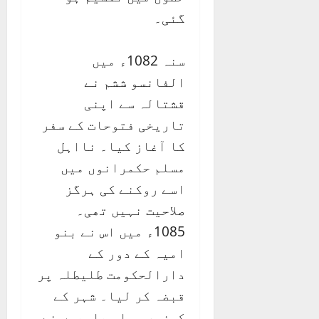
گئی۔
سنہ 1082ء میں
الفانسو ششم نے
قشتالہ سے اپنی
تاریخی فتوحات کے سفر
کا آغاز کیا۔ نااہل
مسلم حکمرانوں میں
اسے روکنے کی ہرگز
صلاحیت نہیں تھی۔
1085ء میں اس نے بنو
امیہ کے دور کے
دارالحکومت طلیطلہ پر
قبضہ کر لیا۔ شہر کے
کمزور مسلم باسیوں نے