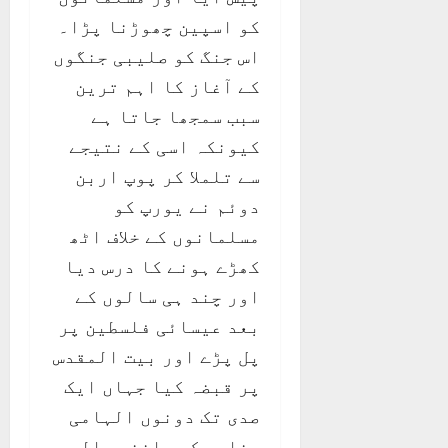
کو اسپین چھوڑنا پڑا۔
اس جنگ کو صلیبی جنگوں
کے آغاز کا اہم ترین
سبب سمجھا جاتا ہے
کیونکہ اسی کے نتیجے
سے تلملا کر پوپ اربن
دوئم نے یورپ کو
مسلمانوں کے خلاف اٹھ
کھڑے ہونے کا درس دیا
اور چند ہی سالوں کے
بعد عیسائی فلسطین پر
پل پڑے اور بیت المقدس
پر قبضہ کیا جہاں ایک
صدی تک دونوں الہامی
مذاہب کے ماننے والے