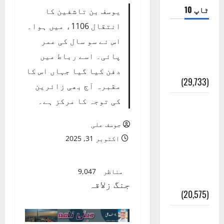
ٹاپ 10
یوسف بن تاشفین کا
انتقال 1106ء میں ہوا۔
ضلع اٹک
اس نے سو سال کی عمر
کی وجہ
پائی۔ اسے رباط میں
تسمیہ
دفن کیا گیا جہاں اس کا
(29,733)
مقبرہ آج بھی زائرین
کی توجہ کا مرکز ہے۔
اَھلاً وَ
سَھلاً
جوسف علی
مَرحَباً
اکتوبر 31, 2025
بِکُم یَا
رَمَضَانَ
مناظر
9,047
الکَرِیم
جنگ زلاقہ
(20,575)
عدل و