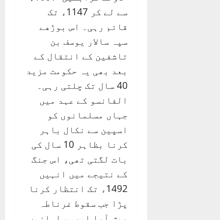
سے لے کر 1147ء تک
قائم رہی۔ اس بوڑھے
سپہ سالار یوسف بن
تاشفین کے انتقال کے
بعد بھی یہ حکومت مزید
40 سال تک چلتی رہی۔
الفانسو کے عہد میں
جہاں مسلمانوں کو
اسپین سے نکال باہر
کرنا بظاہر 10 سال کی
بات لگتی تھی، اس جنگ
کے نتیجے میں انہیں
1492ء تک انتظار کرنا
پڑا جب سقوط غرناطہ
پیش آیا اور مسلمانوں