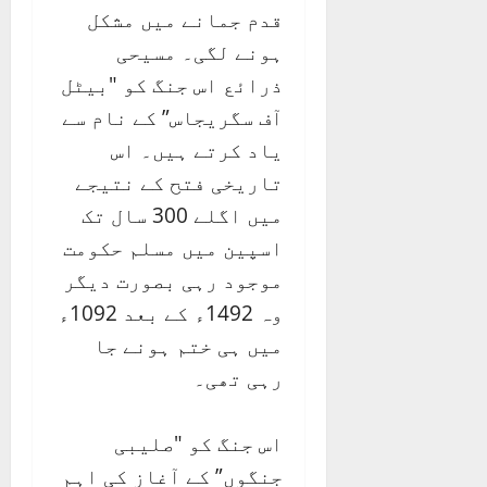
قدم جمانے میں مشکل
ہونے لگی۔ مسیحی
ذرائع اس جنگ کو "بیٹل
آف سگریجاس” کے نام سے
یاد کرتے ہیں۔ اس
تاریخی فتح کے نتیجے
میں اگلے 300 سال تک
اسپین میں مسلم حکومت
موجود رہی بصورت دیگر
وہ 1492ء کے بعد 1092ء
میں ہی ختم ہونے جا
رہی تھی۔
اس جنگ کو "صلیبی
جنگوں” کے آغاز کی اہم