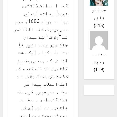
گیا اور ایک طاقتور
حبدار
فوج کے ساتھ اندلس
قائم
روانہ ہوا۔ 1086ء میں
)
215
(
مسیحی بادشاہ الفانسو
نے ”زلاقہ“ کے میدانِ
جنگ میں مسلمانوں کا
مقابلہ کیا۔ ایک سخت
سعدیہ
لڑائی کے بعد یوسف بن
وحید
تاشفین نے الفانسو کو
)
159
(
شکست دی۔ جنگ زلاقہ نے
ایک انقلاب پیدا کر
دیا، مسیحیوں کی ہمت
ٹوٹ گئی اور یوسف بن
تاشفین نے اندلس کی
چھوٹی چھوٹی مسلمان