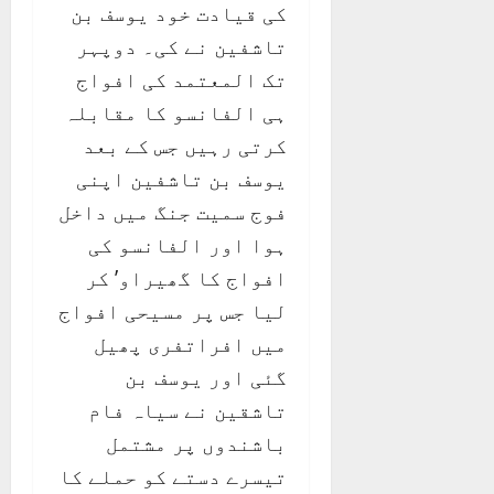
کی قیادت خود یوسف بن
تاشفین نے کی۔ دوپہر
تک المعتمد کی افواج
ہی الفانسو کا مقابلہ
کرتی رہیں جس کے بعد
یوسف بن تاشفین اپنی
فوج سمیت جنگ میں داخل
ہوا اور الفانسو کی
افواج کا گھیراو’ کر
لیا جس پر مسیحی افواج
میں افراتفری پھیل
گئی اور یوسف بن
تاشقین نے سیاہ فام
باشندوں پر مشتمل
تیسرے دستے کو حملے کا