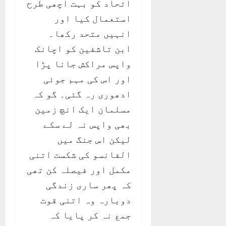
اتحاد کو بہت اچھی طرح
استعمال کیا اور
انہیں متحد رکھا۔
ابن تاشفین کو اچانک
واپس مراکش جانا پڑا
اور اس کی مہم جوئی
ادھوری رہ گئی۔ گو کہ
مسلمان ایک انچ زمین
بھی واپس نہ لے سکے
لیکن اس جنگ میں
الفانسو کی شکست اتنی
مکمل اور فیصلہ کن تھی
کہ پھر ساری زندگی
دوبارہ وہ اتنی قوت
جمع نہ کر پایا کہ