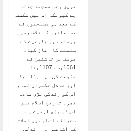
ترین وجہ سمجھا جاتا
ہے کیونکہ اس میں شکست
کے بعد ہی مسیحیوں نے
مسلمانوں کے خلاف وسیع
پیمانے پر جارحیت کے
سلسلے کا آغاز کیا۔
یوسف بن تاشفین نے
1061ءسے 1107ءتک
حکومت کی۔ یہ بڑا نیک
اور عادل حکمران تھا،
اس کی زندگی بڑی سادہ
تھی۔ تاریخ اسلام میں
اس کی بڑی اہمیت ہے۔
صحرائے اعظم میں اسلام
کی اشاعت اور اندلس