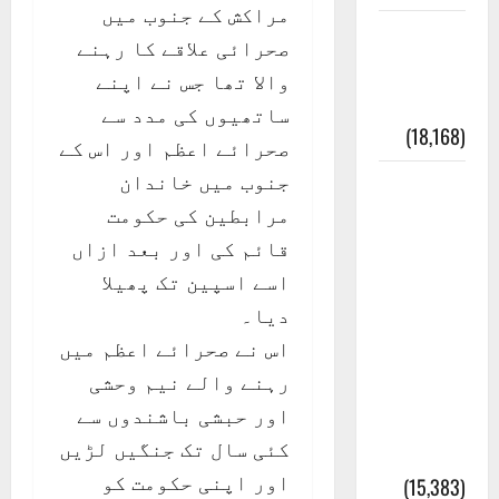
مراکش کے جنوب میں
ایک اور
صحرائی علاقے کا رہنے
کتاب کی
والا تھا جس نے اپنے
چوری
ساتھیوں کی مدد سے
(18,168)
صحرائے اعظم اور اس کے
جنوب میں خاندان
أھلًا و
مرابطین کی حکومت
سہلًا
قائم کی اور بعد ازاں
اور
اسے اسپین تک پھیلا
مرحبا
دیا۔
:معنی
اس نے صحرائے اعظم میں
اور
رہنے والے نیم وحشی
ثقافتی
اور حبشی باشندوں سے
و مذہبی
کئی سال تک جنگیں لڑیں
تاریخ
اور اپنی حکومت کو
(15,383)