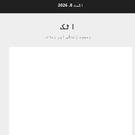
Ski
اگست 8, 2026
t
conten
اٹک
زمین، زندگی اور زمانہ