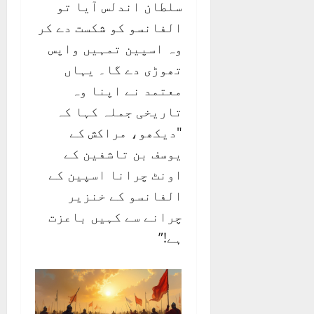
سلطان اندلس آیا تو
الفانسو کو شکست دے کر
وہ اسپین تمہیں واپس
تھوڑی دے گا۔ یہاں
معتمد نے اپنا وہ
تاریخی جملہ کہا کہ
"دیکھو، مراکش کے
یوسف بن تاشفین کے
اونٹ چرانا اسپین کے
الفانسو کے خنزیر
چرانے سے کہیں باعزت
ہے!”