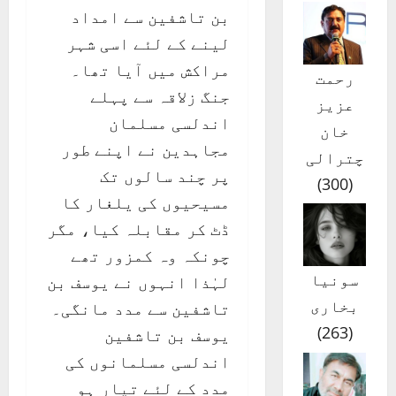
بن تاشفین سے امداد
لینے کے لئے اسی شہر
مراکش میں آیا تھا۔
رحمت
جنگ زلاقہ سے پہلے
عزیز
اندلسی مسلمان
خان
مجاہدین نے اپنے طور
چترالی
پر چند سالوں تک
)
300
(
مسیحیوں کی یلغار کا
ڈٹ کر مقابلہ کیا، مگر
چونکہ وہ کمزور تھے
سونیا
لہٰذا انہوں نے یوسف بن
بخاری
تاشفین سے مدد مانگی۔
)
263
(
یوسف بن تاشفین
اندلسی مسلمانوں کی
مدد کے لئے تیار ہو