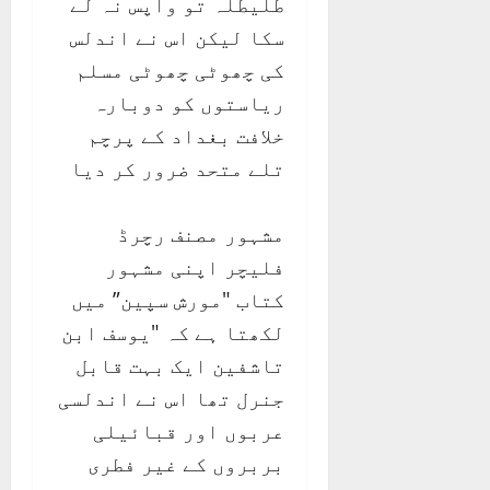
طلیطلہ تو واپس نہ لے
سکا لیکن اس نے اندلس
کی چھوٹی چھوٹی مسلم
ریاستوں کو دوبارہ
خلافت بغداد کے پرچم
تلے متحد ضرور کر دیا
مشہور مصنف رچرڈ
فلیچر اپنی مشہور
کتاب "مورش سپین” میں
لکھتا ہے کہ "یوسف ابن
تاشفین ایک بہت قابل
جنرل تھا اس نے اندلسی
عربوں اور قبائیلی
بربروں کے غیر فطری