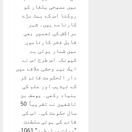
میں مسیحی یلغار کو
روکنا اس کے بہت بڑے
کارنامے ہیں۔ شہر
مراکش کی تعمیر بھی
قابل فخر کارناموں
میں شمار ہوتی ہے
کیونکہ اس طرح اس نے
ایک نیم وحشی علاقے میں
دار الحکومت قائم کر
کے تہذیب اور علم کی
بنیاد رکھی۔ یوسف بن
تاشفین نے تقریباً 50
سال حکومت کی۔ اس کی
قائم کی ہوئی سلطنت
"دولت مرابطین” 1061ء