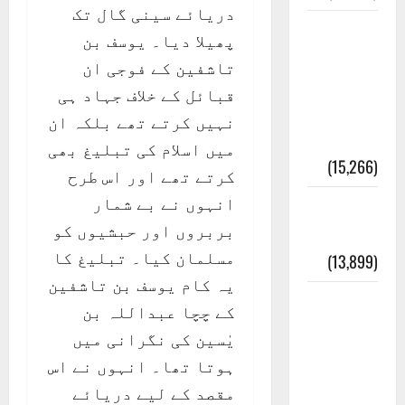
دریائے سینی گال تک
معلومات
پھیلا دیا۔ یوسف بن
مسجدِ
تاشفین کے فوجی ان
نبوی و
قبائل کے خلاف جہاد ہی
روضئہ
نہیں کرتے تھے بلکہ ان
رسول ﷺ
میں اسلام کی تبلیغ بھی
(15,266)
کرتے تھے اور اس طرح
انہوں نے بے شمار
کالا چٹا
بربروں اور حبشیوں کو
پہاڑ
مسلمان کیا۔ تبلیغ کا
(13,899)
یہ کام یوسف بن تاشفین
رئیس
کے چچا عبداللہ بن
خانہ –
یٰسین کی نگرانی میں
کیمبل
ہوتا تھا۔ انہوں نے اس
پور
مقصد کے لیے دریائے