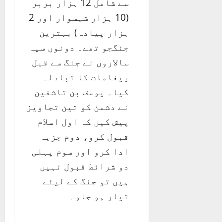
سے شامل 12 ہزار بربر
(10 ہزار شہسوار اور 2
ہزار پیادہ) بہترین
جنگجو تھے۔ دونوں سپہ
سالاروں نے جنگ سے قبل
پیغامات کا تبادلہ
کیا۔ یوسف بن تاشفین
نے دشمن کو تین تجاویز
پیش کیں کہ اول اسلام
قبول کرو، دوم جزیہ
ادا کرو اور سوم پہلی
دو شرائط قبول نہیں
ہیں تو جنگ کے لیئے
تیار ہو جاو۔