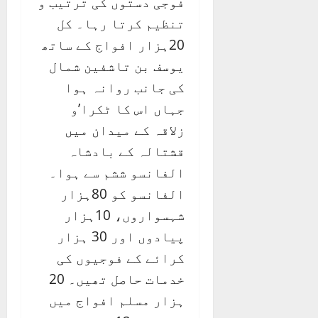
فوجی دستوں کی ترتیب و
تنظیم کرتا رہا۔ کل
20ہزار افواج کے ساتھ
یوسف بن تاشفین شمال
کی جانب روانہ ہوا
جہاں اس کا ٹکرا’و
زلاقہ کے میدان میں
قشتالہ کے بادشاہ
الفانسو ششم سے ہوا۔
الفانسو کو 80ہزار
شہسواروں، 10ہزار
پیادوں اور 30 ہزار
کرائے کے فوجیوں کی
خدمات حاصل تھیں۔ 20
ہزار مسلم افواج میں