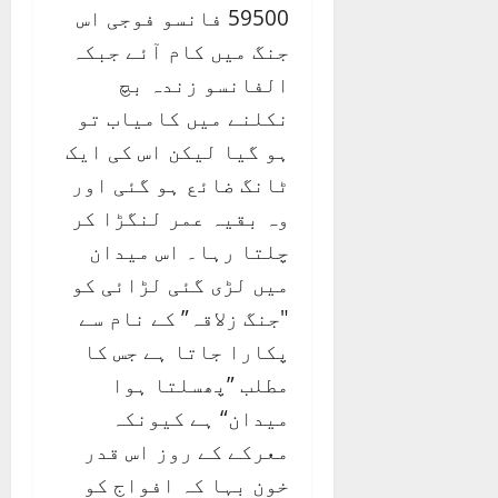
59500 فانسو فوجی اس
جنگ میں کام آئے جبکہ
الفانسو زندہ بچ
نکلنے میں کامیاب تو
ہو گیا لیکن اس کی ایک
ٹانگ ضائع ہو گئی اور
وہ بقیہ عمر لنگڑا کر
چلتا رہا۔ اس میدان
میں لڑی گئی لڑائی کو
"جنگ زلاقہ” کے نام سے
پکارا جاتا ہے جس کا
مطلب ”پھسلتا ہوا
میدان“ ہے کیونکہ
معرکے کے روز اس قدر
خون بہا کہ افواج کو