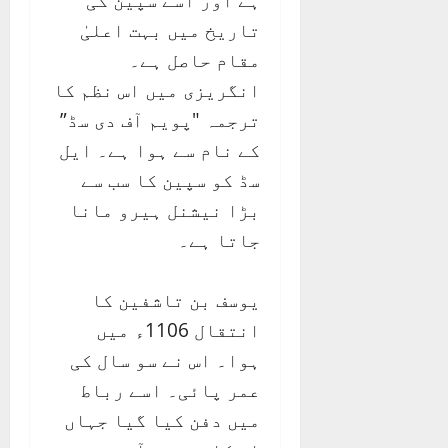
ہے اور اسے سپین کی
تاریخ میں بہت اعلیٰ
مقام حاصل ہے۔
انگریزی میں اس نظم کا
ترجمہ "پویم آف دی سڈ”
کے نام سے ہوا ہے۔ ایل
سڈ کو سپین کا سب سے
بڑا نیشنل ہیرو مانا
جاتا ہے۔
یوسف بن تاشفین کا
انتقال 1106ء میں
ہوا۔ اس نے سو سال کی
عمر پائی۔ اسے رباط
میں دفن کیا گیا جہاں