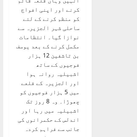
انہیں وہاں قلعہ قائم
کرنے اور اپنی افواج
کو منظم کرنے کے لئے
ساحلی شہر الجزیرہ سے
نوازا گیا۔ انتظامات
مکمل کرنے کے بعد یوسف
بن تاشفین 12 ہزار
فوجیوں کے ساتھ
اشبیلیہ روانہ ہوا
اور الجزیرہ کے قلعے
میں 5 ہزار فوجیوں کو
چھوڑا۔ وہ 8 روز تک
اشبیلیہ میں رہا اور
اندلس کے حکمرانوں کی
جانب سے فراہم کردہ