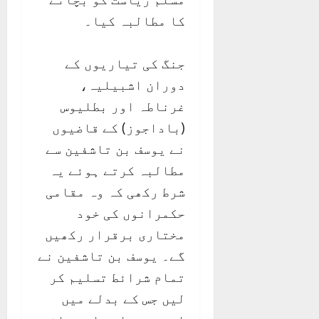
کا مطالبہ کیا۔
جنگ کی تیاریوں کے
دوران اشبیلیہ،
غرناطہ اور بطليوس
(باداجوز) کے قاضیوں
نے یوسف بن تاشفین سے
مطالبہ کرتے ہوئے یہ
شرط رکھی کہ وہ مقامی
حکمرانوں کی خود
مختاری برقرار رکھیں
گے۔ یوسف بن تاشفین نے
تمام شرائط تسلیم کر
لیں جس کے بدلے میں