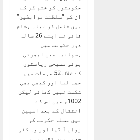
حکومتوں کو ختم کر کے
ان کو "سلطنت مرابطین”
میں شامل کر لیا۔ ہشام
ثانی نے اپنے 26 سالہ
دور حکومت میں
ہسپانیہ میں ابھرتی
ہوئی مسیحی ریاستوں
کے خلاف 52 مہمات میں
حصہ لیا اور کبھی بھی
شکست نہیں کھائی لیکن
1002ء میں اس کے
انتقال کے بعد اسپین
میں مسلم حکومت کو
زوال آ گیا اور وہ کئی
حصوں میں تقسیم ہو