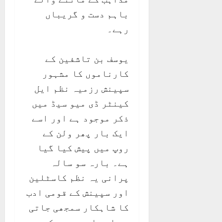
باہم دست و گریباں
رہے۔
یوسف بن تاشفین کے
کارناموں کا مشہور
سپینش رزمیہ نظم ایل
کینٹر ڈی میو سیڈ میں
ذکر موجود ہے اور اسے
ایک بار پھر ولن کے
روپ میں پیش کیا گیا
ہے۔ بارہ سو سالہ
پرانی یہ نظم کاسٹلین
اور سپینش کے قومی ادب
کا شاہکار سمجھی جاتی