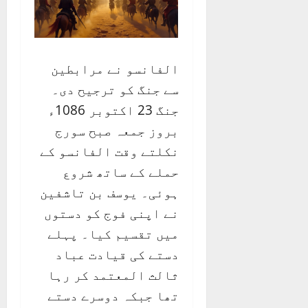
الفانسو نے مرابطین
سے جنگ کو ترجیح دی۔
جنگ 23 اکتوبر 1086ء
بروز جمعہ صبح سورج
نکلتے وقت الفانسو کے
حملے کے ساتھ شروع
ہوئی۔ یوسف بن تاشفین
نے اپنی فوج کو دستوں
میں تقسیم کیا۔ پہلے
دستے کی قیادت عباد
ثالث المعتمد کر رہا
تھا جبکہ دوسرے دستے