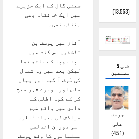
(اٹک)
سینی گال کے ایک جزیرے
(13,553)
میں ایک خانقاہ بھی
بنائی تھی۔
آغاز میں یوسف بن
تاشفین اس کام میں
اپنے چچا کے ساتھ تھا
ٹاپ 5
لیکن بعد میں وہ شمال
مصنفین
کی طرف آ گیا اور یہاں
فاس اور دوسرے شہر فتح
کر کے کوہ اطلس کے
دامن میں واقع شہر
جوسف
مراکش کی بنیاد ڈالی۔
علی
اسی دوران اندلسی
)
451
(
مسلمانوں کا وفد یوسف