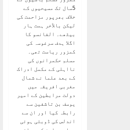
5سال تک مسیحیوں کے
خلاف بھرپور مزاحمت کی
لیکن بالآخر ہمت ہار
بیٹھے۔ الفانسو کا
اگلا ہدف سرغوسہ کی
کمزور ریاست تھی۔
مسلم حکمرانوں کی
نااہلی کے مکمل ادراک
کے بعد علما نے شمال
مغربی افریقہ میں
دولت مرابطین کے امیر
یوسف بن تاشفین سے
رابطہ کیا اور ان سے
اندلس کی ڈوبتی ہوئی
مسلم ریاست کو بچانے