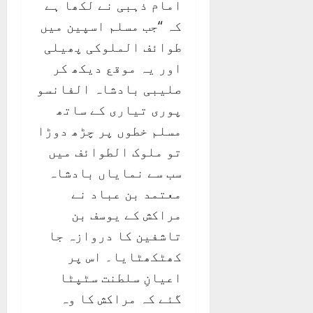
امام ذہبی نے لکھا ہے
کہ “جب مسلم اسپین میں
طوائف الملوکی پھیلی
اور یہ موقع دیکھ کر
صلیبی بادشاہ الفانسو
پوری تیاری کے ساتھ
مسلم خطوں پر چڑھ دوڑا
تو ملوک الطوائف میں
سب سے نمایاں بادشاہ
معتمد بن عباد نے
مراکش کے یوسف بن
تاشفین کا دروازہ جا
کھٹکھٹایا۔ اس پر
اعیانِ سلطنت سٹپٹا
گئے کہ مراکش کا وہ