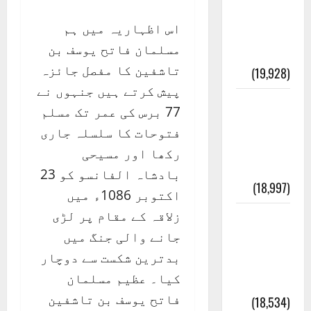
انصاف
اس اظہاریہ میں ہم
قُرآن کی
مسلمان فاتح یوسف بن
رُو سے
تاشفین کا مفصل جائزہ
(19,928)
پیش کرتے ہیں جنہوں نے
بنی
77 برس کی عمر تک مسلم
اسرائیل
فتوحات کا سلسلہ جاری
کی
رکھا اور مسیحی
کہانی
بادشاہ الفانسو کو 23
(18,997)
اکتوبر 1086ء میں
زلاقہ کے مقام پر لڑی
فرعون
جانے والی جنگ میں
کی
بدترین شکست سے دوچار
کہانی (
کیا۔ عظیم مسلمان
Pharaoh )
فاتح یوسف بن تاشفین
(18,534)