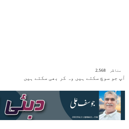
مناظر
2,568
آپ جو سوچ سکتے ہیں وہ کر بھی سکتے ہیں