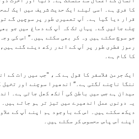
انسان کے اعمال سے منسلک ہے۔ دنیا اور آخرت دون
کا فرق ہے۔ اسی لیئے ایک حدیث شریف میں ایک لمحے
قرار دیا گیا ہے۔ آپ تعمیری طور پر سوچیں گے تو
چلے جائیں گے۔ یہاں تک کہ آپ کے دماغ میں جو بھی
جو سوچ سکتے ہیں وہ کر بھی سکتے ہیں۔” اس کی وجہ
رموز فطری طور پر آپ کے اندر رکھ دیئے گئے ہیں، ا
کا کام ہے۔
ایک جرمن فلاسفر کا قول ہے کہ، "جب میں رات کے ا
ننگا ناچنے لگتی ہے۔” اندھیرا سوچنے اور تخیل ک
میدان ہے جس میں باطن کی آنکھ کھل جاتی ہے۔ اند
یہ دونوں عمل اندھیرے میں تیز تر ہو جاتے ہیں۔ چ
دیکھ سکتے ہیں۔ اس کے باوجود ہم اپنے آپ کے علا
اپنے آس پاس محسوس کر سکتے ہیں۔