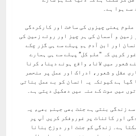
 سے ہوا ہے۔
 علوم یعنی چیزوں کی ساخت اور کارکردگی
زمین و آسمان کی ہر چیز اور روئے زمین کی
نسان اور ابن آدم ہم پہلے سے ہی گزر چکے
غور کریں کہ "علم کل” پہلے سے ہی ہمارے
ے شعور میں لانا، واقع ہونے دینا، کرنا
ری عقل و شعور، ادراک اور عمل پر منحصر
 گیا ہے کیونکہ یہ انسان کو بے عمل بناتی
توں میں موت کے منہ میں دھکیل دیتی ہے۔
سے زندگی بنتی ہے جنت بھی جہنم بھی، یہ
دگی اور کائنات پر غوروفکر کریں آپ پر
سکتا ہے۔ زندگی کو جنت اور دوزخ بنانا