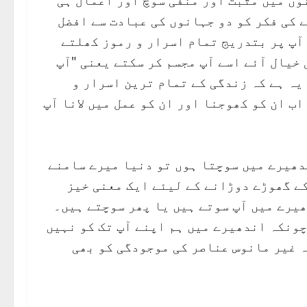
وں میں مثبت اور منفی سوچ اور اعمال ہی
 کی فکر کو دو جہانوں کی عبادت سے افضل
 آپ پر بتدریج تمام اسرار و رموز کھلتے
 خیال آئے اسے آپ مجسم کر سکتے یعنی "آپ
 یہ ہے کہ زندگی کے تمام ترین اسرار و
ب ان کو کھوجنا اور ان کو عمل میں لانا آپ
ندھیرے میں سوچتا ہوں تو دنیا میرے سامنے
ے گھوڑے دوڑانے کے لیئے ایک معنی خیز
ھیرے میں آپ سوتے ہیں یا پھر سوچتے ہیں۔
ونکہ اندھیرے میں ہم اپنے آپ تک کو نہیں
وہ غیر مانوس عناصر کی موجودگی کو بھی