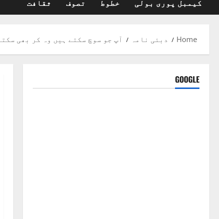
کیمبل پوری بولی
خطوط
تصوف
ثقافت
Home
دبئی نامہ
آپ جو سوچ سکتے ہیں وہ کر بھی سکتے
GOOGLE