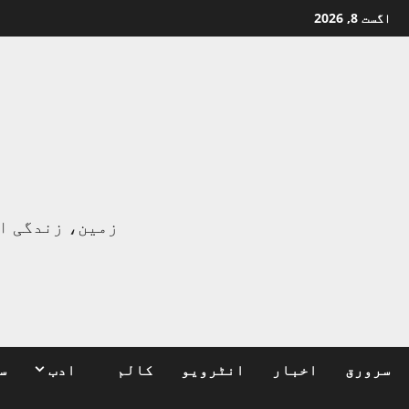
Ski
اگست 8, 2026
t
conten
ا
زمین، زندگی ا
سرورق
اخبار
انٹرویو
کالم
ادب
س