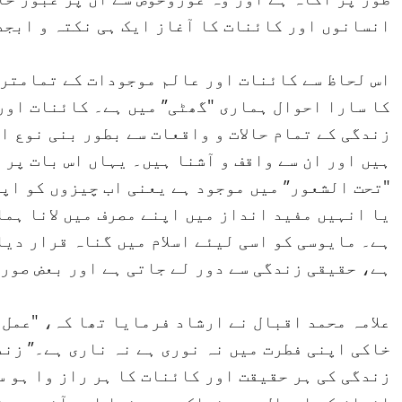
انسانوں اور کائنات کا آغاز ایک ہی نکتہ و ابجد
اس لحاظ سے کائنات اور عالم موجودات کے تمامتر
کا سارا احوال ہماری "گھٹی” میں ہے۔ کائنات اور 
زندگی کے تمام حالات و واقعات سے بطور بنی نوع ا
ہیں اور ان سے واقف و آشنا ہیں۔ یہاں اس بات پر 
"تحت الشعور” میں موجود ہے یعنی اب چیزوں کو اپن
یا انہیں مفید انداز میں اپنے مصرف میں لانا ہما
ہے۔ مایوسی کو اسی لیئے اسلام میں گناہ قرار دیا
ہے، حقیقی زندگی سے دور لے جاتی ہے اور بعض صور
علامہ محمد اقبال نے ارشاد فرمایا تھا کہ، "عمل 
خاکی اپنی فطرت میں نہ نوری ہے نہ ناری ہے۔” زن
زندگی کی ہر حقیقت اور کائنات کا ہر راز وا ہو 