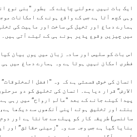
ایک بات نہیں بھولنی چایئے کہ بطور "بنی نوع انس
وہی کچھ آتا ہے جس کے واقع ہونے کے امکانات موج
ہمارے دماغ اور تخیل کی ساخت اور ماہیت کی تخلی
میں چیزیں وقوع پذیر ہونے ہی کے لیئے آتی ہیں۔
اس بات کو سلیس اور سادہ زبان میں یوں بیان کیا 
فطری امکان نہیں ہوتا ہے وہ ہمارے دماغ میں ہی 
انسان کی خوش قسمتی ہے کہ وہ "افضل المخلوقات” ہ
الارض” قرار دیاہے۔ انسان کی تخلیق کو دو مرحلوں
پیدا کیئے جانے کے بعد "عالم ارواح” میں رہی ہے 
بنتے اور تخلیق ہوتے اپنی آنکھوں سے دیکھا ہے، 
سائنسی) طریقہ کار کو پہلے سے جانتا ہے اور دوم 
بنایا گیا ہے جس وجہ سے وہ "زمینی حقائق” اور ا
طور پر آگاہ ہے اور وہ غوروخوض سے ان پر عبور حا