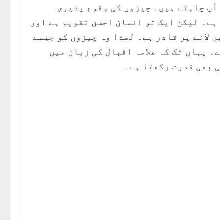
 آپ چاہتے ہیں۔ چیزوں کی وقوع پذیری
ہے۔ لیکن ایک تو انسان احسن تقویم ہے اور
 لانے پر قادر ہے۔ لھذا وہ چیزوں کو جیسے
۔ یہاں تک کہ علامہ اقبال کی زبان میں
ی بھی قدرت رکھتا ہے۔