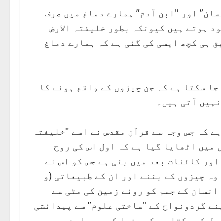
ان” اور "ابن آدم” ہمارے دماغ میں صرف
ود ہوتے ہیں کیونکہ بطور خلیفتہ الارض
ق ہی کچھ ایسی کی گئی ہے کہ ہمارے دماغ
جا سکتا ہے کہ جن چیزوں کے واقع ہونے کا
نہیں آتی ہیں۔
ے کہ جس وجہ سے قرآن مقدس نے اسے "خلیفتہ
 میں اٹھایا گیا ہے کہ اول اس کی روح
اور کائنات بعد میں بنی ہے جس کو اس نے
وہ چیزوں کے بننے اور ان کے طبیعاتی (و
انسان کے جسم کو روئے زمین کی مٹی سے
پنے گردونواح کے "ساختی علوم” سے پیدائشی
صل کر سکتا ہے کہ دنیا کے ہم سارے