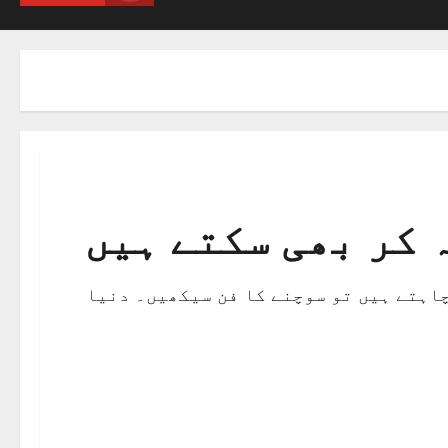
 کر بھی سکتے ہیں
اہتے ہیں تو سوچنے کا فن سیکھیں۔ دنیا