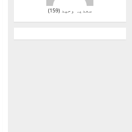
سعدیہ وحید
(
159
)