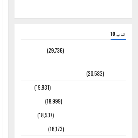
ٹاپ 10
ضلع اٹک کی وجہ تسمیہ
(29,736)
اَھلاً وَ سَھلاً مَرحَباً بِکُم یَا رَمَضَانَ
الکَرِیم
(20,583)
عدل و انصاف قُرآن کی رُو سے
(19,931)
بنی اسرائیل کی کہانی
(18,999)
فرعون کی کہانی ( Pharaoh )
(18,537)
ایک اور کتاب کی چوری
(18,173)