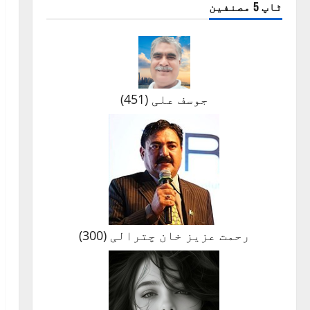
ٹاپ 5 مصنفین
جوسف علی
(
451
)
رحمت عزیز خان چترالی
(
300
)