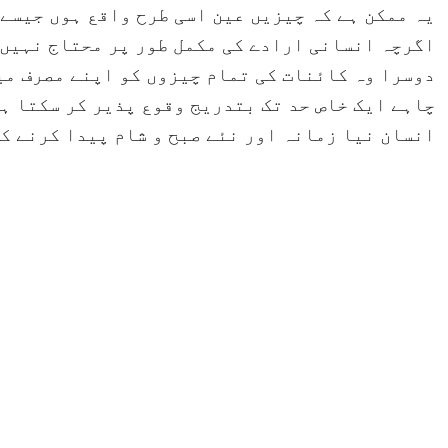
یہ ممکن ہے کہ چیزیں عین اسی طرح واقع ہوں جیسے
اگرچہ انسانی ارادے کی مکمل طور پر محتاج نہیں 
دوسرا وہ کائنات کی تمام چیزوں کو اپنے مصرف میں
چاہے ایک خاص حد تک بتدریج وقوع پذیر کر سکتا ہے
انسان نیا زمانہ اور نئے صبح و شام پیدا کرنے ک