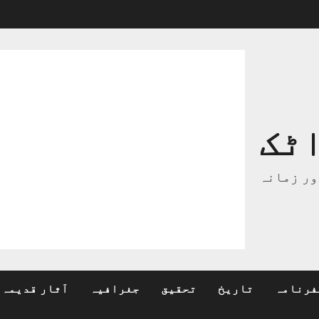
ٹک
ور زمانہ
فرنامہ
تاریخ
تحقیق
جغرافیہ
آثار قدیمہ