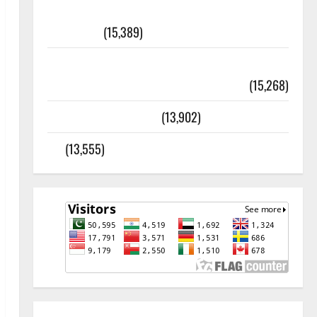
أھلًا و سہلًا اور مرحبا :معنی اور
ثقافتی و مذہبی تاریخ
(15,389)
معلومات مسجدِ نبوی و روضئہ رسول ﷺ
(15,268)
کالا چٹا پہاڑ
(13,902)
رئیس خانہ – کیمبل پور (اٹک)
(13,555)