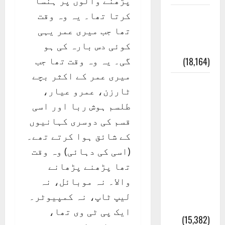
پڑھنے والوں پر ہنسا
کرتا تھا۔ یہ وہ وقت
ایک اور
تھا جب میری عمر یہی
کتاب کی
کوئی دس بارہ کی ہو
چوری
گی۔ یہ وہ وقت تھا جب
(18,164)
میری عمر کے اکثر بچے
أھلًا و
ٹارزن، عمرو عیار،
سہلًا
طلسم ہوش ربا اور اسی
اور
قسم کی دوسری کہانیوں
مرحبا
کے شائق ہوا کرتے تھے۔
:معنی
(اسی کی دہائی) وہ وقت
اور
تھا پڑھنے پڑھانے
ثقافتی
والا۔ نہ موبائل، نہ
و مذہبی
لیپ ٹاپ، نہ کمپیوٹر۔
تاریخ
ایک پی ٹی وی تھا،
(15,382)