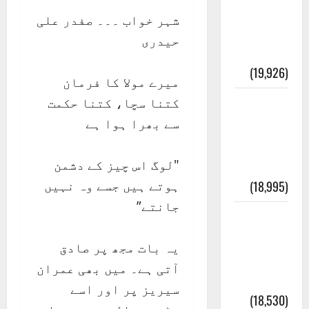
انصاف
شہر خواب ۔۔۔ صفدر علی
قُرآن کی
حیدری
رُو سے
(19,926)
میرے مولا کا فرمان
کتنا سچا، کتنا حکمت
بنی
سے بھرا ہوا ہے
اسرائیل
کی
"لوگ اس چیز کے دشمن
کہانی
ہوتے ہیں جسے وہ نہیں
(18,995)
جانتے”
فرعون
کی
یہ بات مجھ پر صادق
کہانی (
آتی ہے۔ میں بھی عمران
Pharaoh )
سیریز پر اور اسے
(18,530)