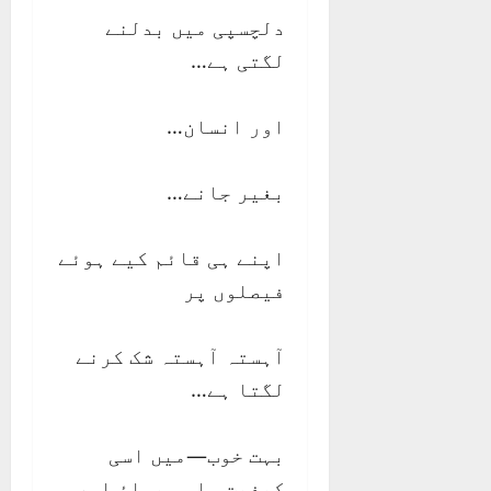
دلچسپی میں بدلنے
لگتی ہے…
اور انسان…
بغیر جانے…
اپنے ہی قائم کیے ہوئے
فیصلوں پر
آہستہ آہستہ شک کرنے
لگتا ہے…
بہت خوب—میں اسی
کیفیت، اسی بہاؤ اور