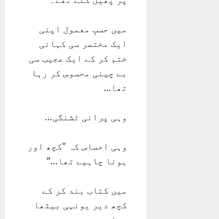
میں حسبِ معمول اپنی
ایک مختصر سی کہانی
ختم کر کے ایک عجیب سی
بے چینی محسوس کر رہا
تھا…
وہی پرانی تشنگی…
وہی احساس کہ "کچھ اور
ہونا چاہیے تھا…”
میں کتاب بند کر کے
کچھ دیر یونہی بیٹھا