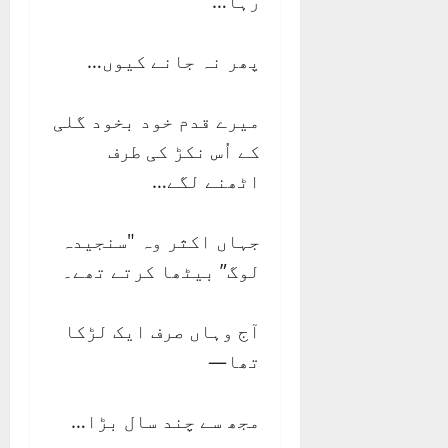
رہا…
پھر نہ جانے کیوں…
میرے قدم خود بخود گلی
کے اُس نکڑ کی طرف
اٹھنے لگے…
جہاں اکثر وہ "سنجیدہ
لوگ” بیٹھا کرتے تھے۔
آج وہاں صرف ایک لڑکا
تھا—
مجھ سے چند سال بڑا…