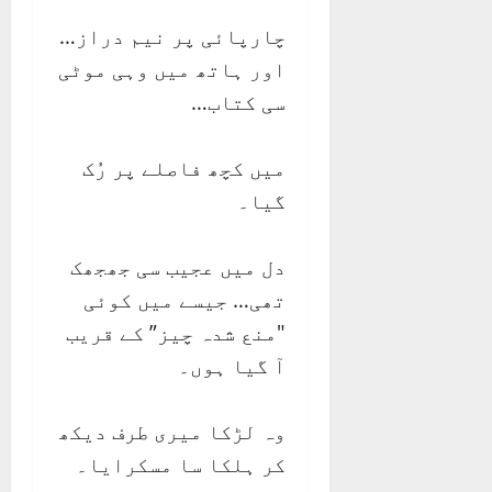
چارپائی پر نیم دراز…
اور ہاتھ میں وہی موٹی
سی کتاب…
میں کچھ فاصلے پر رُک
گیا۔
دل میں عجیب سی جھجھک
تھی… جیسے میں کوئی
"منع شدہ چیز” کے قریب
آ گیا ہوں۔
وہ لڑکا میری طرف دیکھ
کر ہلکا سا مسکرایا۔