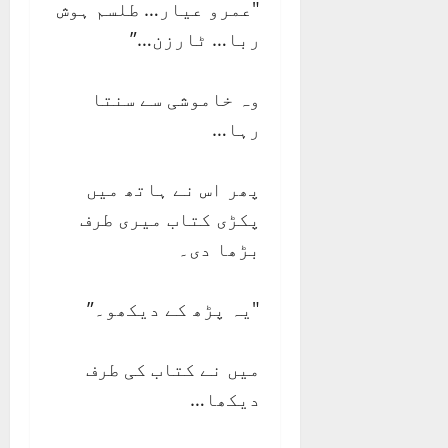
"عمرو عیار… طلسم ہوش
ربا… ٹارزن…”
وہ خاموشی سے سنتا
رہا…
پھر اس نے ہاتھ میں
پکڑی کتاب میری طرف
بڑھا دی۔
"یہ پڑھ کے دیکھو۔”
میں نے کتاب کی طرف
دیکھا…