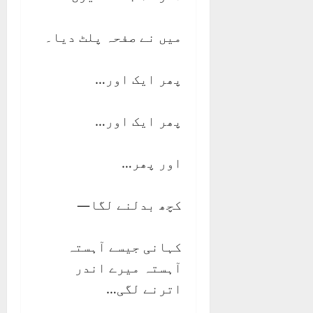
میں نے صفحہ پلٹ دیا۔
پھر ایک اور…
پھر ایک اور…
اور پھر…
کچھ بدلنے لگا—
کہانی جیسے آہستہ
آہستہ میرے اندر
اترنے لگی…