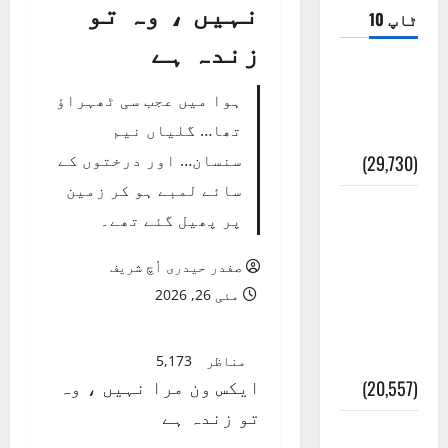
نہیں ، وہ تو
ٹاپ 10
زندہ ہے
ضلع اٹک
ہوا میں عجب سی ٹھہراؤ
کی وجہ
تھا… گلیاں نیم
تسمیہ
سنسان… اور درختوں کے
(29,730)
سائے لمبے ہو کر زمین
اَھلاً وَ
پر پھیل گئے تھے۔
سَھلاً
مَرحَباً
صفدر حیدری اُچ شریف
بِکُم یَا
مئی 26, 2026
رَمَضَانَ
الکَرِیم
مناظر
5,173
ایکس ون مرا نہیں ، وہ
(20,557)
تو زندہ ہے
عدل و