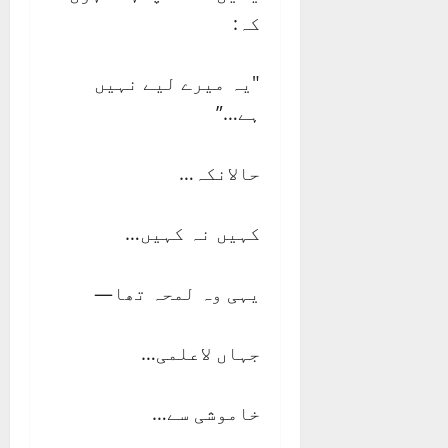
کہ:
"یہ میرے لیے نہیں
ہے…”
حالانکہ…
کہیں نہ کہیں…
یہی وہ لمحہ تھا—
جہاں لاعلمی…
خاموشی سے…