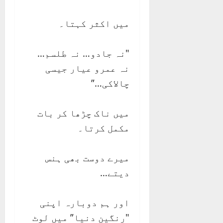
میں اکثر کہتا۔
"نہ جادو… نہ طلسم…
نہ عمرو عیار جیسی
چالاکی…”
میں ناک چڑھا کر بات
مکمل کرتا۔
میرے دوست بھی ہنس
دیتے…
اور ہم دوبارہ اپنی
"رنگین دنیا” میں لوٹ