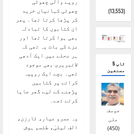
روپے والی چھوٹی
(اٹک)
چھوٹی کہانیاں خرید
(13,553)
کر پڑھا کرتا تھا۔ پھر
ان کتابوں کا تبادلہ
بھی ہوا کرتا تھا اور
مزے کی بات یہ تھی کہ
ہر محلے میں ایک آدھی
ٹاپ 5
لائبریری بھی موجود
مصنفین
تھی۔ بچے ایک روپیہ
کرائے پر کتابیں
پڑھنے کے لیے گھر جایا
کرتے تھے۔
جوسف
وہ عمرو عیار، ٹارزن،
علی
الف لیلیٰ، طلسم ہوش
)
450
(