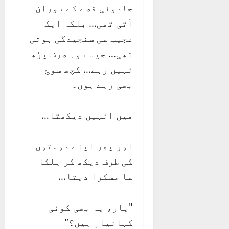
جادوئی قصے کے دوران
آتی تھی… بلکہ ایک
عجیب سی سنجیدگی ہوتی
تھی… جیسے وہ صرف پڑھ
نہیں رہے… کچھ سوچ
بھی رہے ہوں۔
میں انہیں دیکھتا…
اور پھر اپنے دوستوں
کی طرف دیکھ کر ہلکا
سا مسکرا دیتا…
"یار، یہ بھی کوئی
کہانیاں ہیں؟”