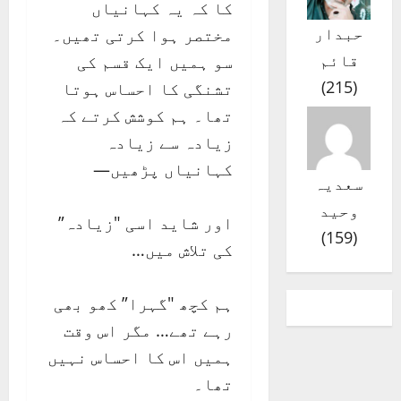
کا کہ یہ کہانیاں
حبدار
مختصر ہوا کرتی تھیں۔
قائم
سو ہمیں ایک قسم کی
)
215
(
تشنگی کا احساس ہوتا
تھا۔ ہم کوشش کرتے کہ
زیادہ سے زیادہ
کہانیاں پڑھیں—
سعدیہ
وحید
اور شاید اسی "زیادہ”
)
159
(
کی تلاش میں…
ہم کچھ "گہرا” کھو بھی
رہے تھے… مگر اس وقت
ہمیں اس کا احساس نہیں
تھا۔