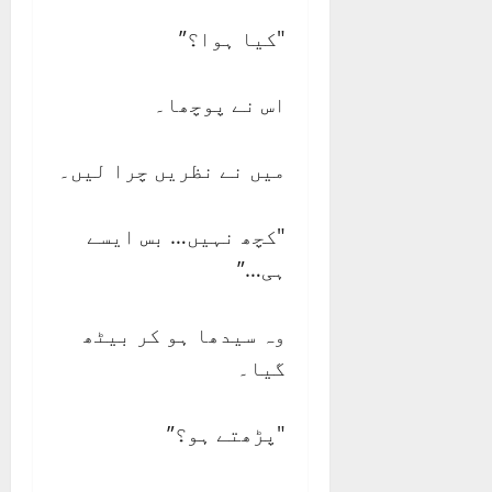
"کیا ہوا؟”
اس نے پوچھا۔
میں نے نظریں چرا لیں۔
"کچھ نہیں… بس ایسے
ہی…”
وہ سیدھا ہو کر بیٹھ
گیا۔
"پڑھتے ہو؟”