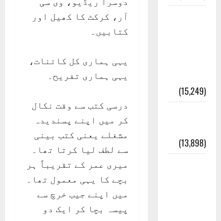
دوسرا ریڈیو، وی سی
آر، کرکٹ کا کھیل اور
معلومات
کتابیں۔
مسجدِ
نبوی و
یہی ہماری کل کائنات،
روضئہ
یہی ہماری تفریح۔
رسول ﷺ
(15,249)
درسی کتب سے وقت نکال
کالا چٹا
کر میں اپنے پسندیدہ
پہاڑ
مشغلے یعنی کتب بینی
(13,898)
سے لطف لیا کرتا تھا۔
میری عمر کے تقریباً ہر
رئیس
بچے کا یہی معمول تھا۔
خانہ –
میں اپنے جیب خرچ سے
کیمبل
پیسہ بچا کر ایک دو
پور