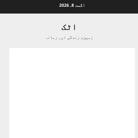
Ski
اگست 8, 2026
t
conten
اٹک
زمین، زندگی اور زمانہ