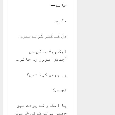
جاتے—
مگر…
دل کے کسی کونے میں…
ایک بہت ہلکی سی
"چبھن” ضرور رہ جاتی…
یہ چبھن کیا تھی؟
تجسس؟
یا انکار کے پردے میں
چھپی ہوئی کوئی خاموش