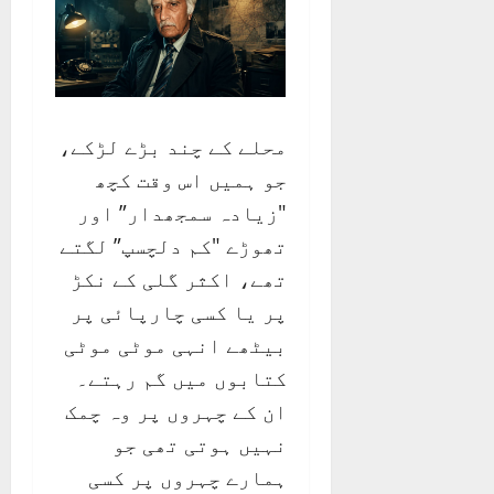
محلے کے چند بڑے لڑکے،
جو ہمیں اس وقت کچھ
"زیادہ سمجھدار” اور
تھوڑے "کم دلچسپ” لگتے
تھے، اکثر گلی کے نکڑ
پر یا کسی چارپائی پر
بیٹھے انہی موٹی موٹی
کتابوں میں گم رہتے۔
ان کے چہروں پر وہ چمک
نہیں ہوتی تھی جو
ہمارے چہروں پر کسی