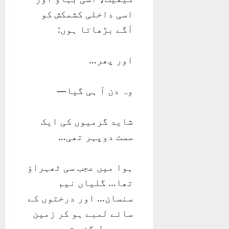
اسی داخلی کشمکش کو
آگے بڑھاتا ہوں:
اور پھر…
وہ دن آ ہی گیا—
شاید گرمیوں کی ایک
سست دوپہر تھی…
ہوا میں عجب سی ٹھہراؤ
تھا… گلیاں نیم
سنسان… اور درختوں کے
سائے لمبے ہو کر زمین
پر پھیل گئے تھے۔