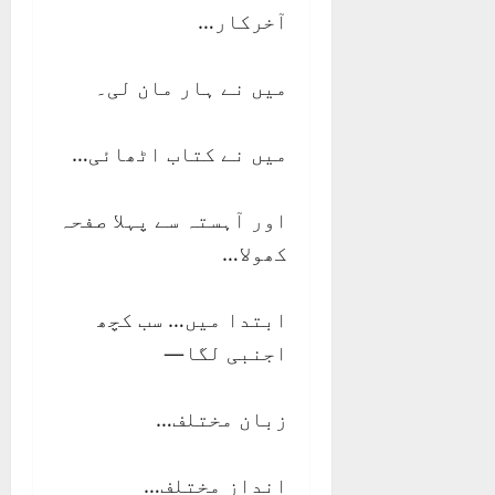
آخرکار…
میں نے ہار مان لی۔
میں نے کتاب اٹھائی…
اور آہستہ سے پہلا صفحہ
کھولا…
ابتدا میں… سب کچھ
اجنبی لگا—
زبان مختلف…
انداز مختلف…