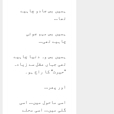
ہمیں بس جادو چاہیے
تھا…
ہمیں بس مہم جوئی
چاہیے تھی…
ہمیں بس وہ دنیا چاہیے
تھی جہاں عقل سے زیادہ
"حیرت” کا راج ہو۔
اور پھر…
اسی ماحول میں… اسی
گلی میں… اسی محلے