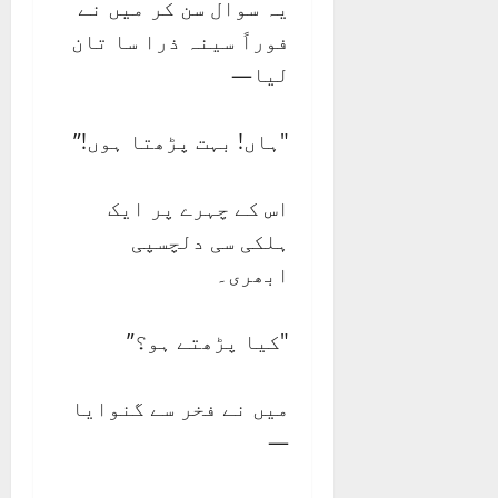
یہ سوال سن کر میں نے
فوراً سینہ ذرا سا تان
لیا—
"ہاں! بہت پڑھتا ہوں!”
اس کے چہرے پر ایک
ہلکی سی دلچسپی
ابھری۔
"کیا پڑھتے ہو؟”
میں نے فخر سے گنوایا
—