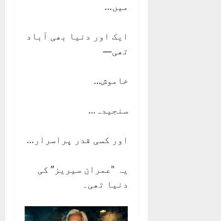
میں…
ایک اور دنیا بھی آباد
تھی—
خاموش…
سنجیدہ…
اور کسی قدر پراسرار…
یہ "عمران سیریز” کی
دنیا تھی۔