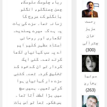
ربا، چلوسک ملوسک،
چھن چھنگلو، انگلو
بانگلو کے عروج کا
رحمت
زمانہ تھا۔ مزے کی بات
عزیز
یہ ہے کہ میرے پسندیدہ
خان
لکھاری اور روحانی
چترالی
استاد مظہر کلیم ایم
)
300
(
اے یہ سب کہانیاں لکھا
کرتے تھے۔ کئی ایک
کردار تو ان کے خود کے
تخلیق کردہ تھے۔ کتنی
سونیا
مزے دار کہانیاں ہوا
بخاری
کرتی تھیں۔ ہمیں سچ
)
263
(
میں بڑا لطف آتا تھا۔
بس شکوہ تھا تو اس بات