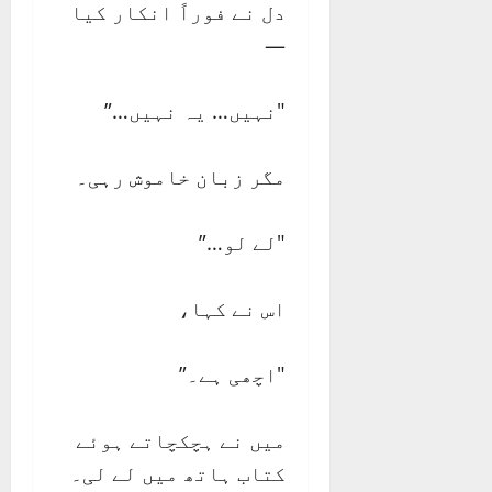
دل نے فوراً انکار کیا
—
"نہیں… یہ نہیں…”
مگر زبان خاموش رہی۔
"لے لو…”
اس نے کہا،
"اچھی ہے۔”
میں نے ہچکچاتے ہوئے
کتاب ہاتھ میں لے لی۔