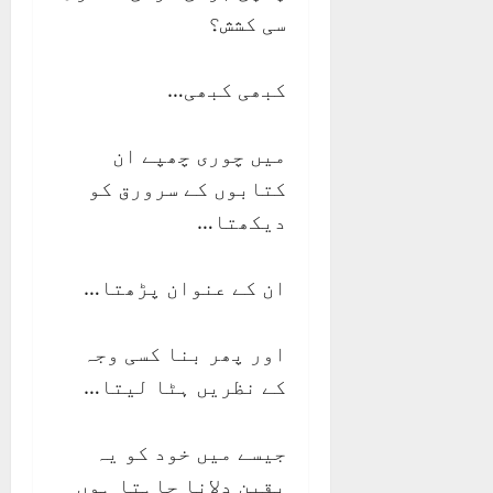
سی کشش؟
کبھی کبھی…
میں چوری چھپے ان
کتابوں کے سرورق کو
دیکھتا…
ان کے عنوان پڑھتا…
اور پھر بنا کسی وجہ
کے نظریں ہٹا لیتا…
جیسے میں خود کو یہ
یقین دلانا چاہتا ہوں