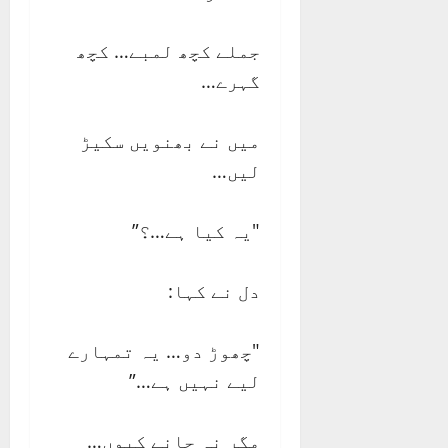
جملے کچھ لمبے… کچھ
گہرے…
میں نے بھنویں سکیڑ
لیں…
"یہ کیا ہے…؟”
دل نے کہا:
"چھوڑ دو… یہ تمہارے
لیے نہیں ہے…”
مگر نہ جانے کیوں…