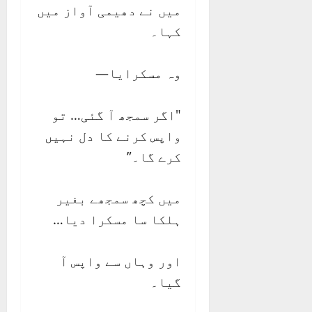
میں نے دھیمی آواز میں
کہا۔
وہ مسکرایا—
"اگر سمجھ آ گئی… تو
واپس کرنے کا دل نہیں
کرے گا۔”
میں کچھ سمجھے بغیر
ہلکا سا مسکرا دیا…
اور وہاں سے واپس آ
گیا۔