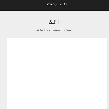
Ski
اگست 8, 2026
t
conten
اٹک
زمین، زندگی اور زمانہ