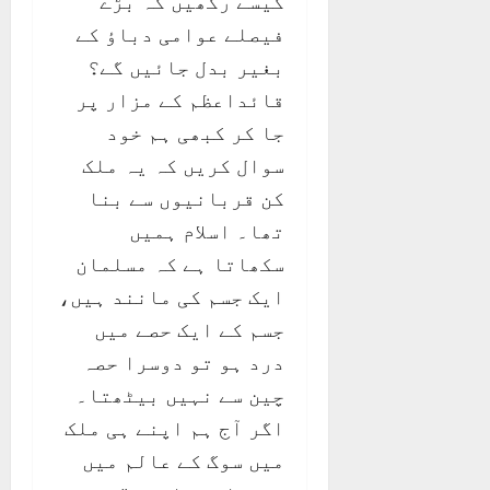
کیسے رکھیں کہ بڑے
فیصلے عوامی دباؤ کے
بغیر بدل جائیں گے؟
قائداعظم کے مزار پر
جا کر کبھی ہم خود
سوال کریں کہ یہ ملک
کن قربانیوں سے بنا
تھا۔ اسلام ہمیں
سکھاتا ہے کہ مسلمان
ایک جسم کی مانند ہیں،
جسم کے ایک حصے میں
درد ہو تو دوسرا حصہ
چین سے نہیں بیٹھتا۔
اگر آج ہم اپنے ہی ملک
میں سوگ کے عالم میں