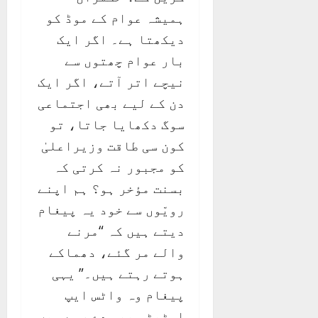
ہمیشہ عوام کے موڈ کو
دیکھتا ہے۔ اگر ایک
بار عوام چھتوں سے
نیچے اتر آتے، اگر ایک
دن کے لیے بھی اجتماعی
سوگ دکھایا جاتا، تو
کون سی طاقت وزیراعلیٰ
کو مجبور نہ کرتی کہ
بسنت مؤخر ہو؟ ہم اپنے
رویّوں سے خود یہ پیغام
دیتے ہیں کہ “مرنے
والے مر گئے، دھماکے
ہوتے رہتے ہیں۔” یہی
پیغام وہ واٹس ایپ
اسٹیٹس بھی دے رہے ہیں