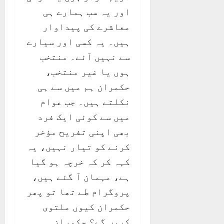
اور یہ سب ہمارے ہی
معاشرے کی پیداوار
ہیں۔ یہ کسی اور سیارے
سے نہیں آئے۔ منتخب
ہوں یا غیر منتخب،
حکمران ہم میں سے ہی
نکلتے ہیں۔ جب عوام
میں سے کوئی ایک فرد
بھی اپنی تفریح مؤخر
کرنے کو تیار نہیں، یہ
کہہ کر کہ خرچہ ہو گیا
ہے، مہمان آ گئے ہیں،
پروگرام طے تھا تو پھر
حکمران کیوں ملتوی
کریں گے؟ حکمران