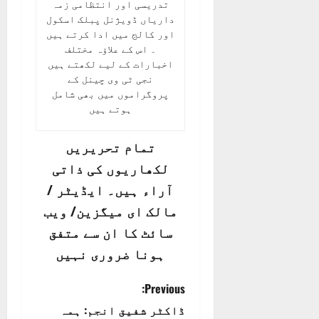
تدریسی اور انتظامی زمہ
داریاں ڈویژنل پبلک اسکول
اور کالج میں ادا کرتے ہیں
۔ اس کے علاؤہ مختلف
اخبارات کے لیے لکھتے ہیں
نجی ٹی وی چینل کے
پروگراموں میں بھی شامل
ہوتے ہیں
تمام تحریریں
لکھاریوں کی ذاتی
آراء ہیں۔ ایڈیٹر /
مالک ای میگزین/ ویب
سائٹ کا ان سے متفق
ہونا ضروری نہیں
P
Previous:
ڈاکٹر شفیق انجم: ہمہ