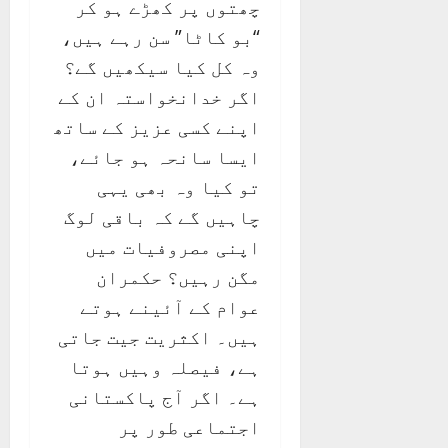
چھتوں پر کھڑے ہو کر
“بو کاٹا” سن رہے ہیں،
وہ کل کیا سیکھیں گے؟
اگر خدانخواستہ ان کے
اپنے کسی عزیز کے ساتھ
ایسا سانحہ ہو جائے،
تو کیا وہ بھی یہی
چاہیں گے کہ باقی لوگ
اپنی مصروفیات میں
مگن رہیں؟ حکمران
عوام کے آئینے ہوتے
ہیں۔ اکثریت جیت جاتی
ہے، فیصلہ وہیں ہوتا
ہے۔ اگر آج پاکستانی
اجتماعی طور پر