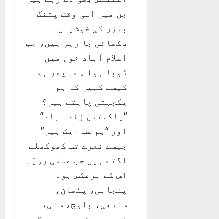
جن میں اسی وقت پتنگ
بازی کی خوشیاں
دکھائی جا رہی ہیں، جب
اسلام آباد خون میں
ڈوبا ہوا ہے۔ پھر ہم
کیسے کہیں کہ ہم
یکجہتی چاہتے ہیں؟
“پاکستان زندہ باد”
اور “ہم سب ایک ہیں”
جیسے نعرے تب کھوکھلے
لگتے ہیں جب عملی رویّہ
اس کے برعکس ہو۔
پنجابی، پٹھان،
سندھی، بلوچ، سنی،
شیعہ سب کچھ ہیں، مگر