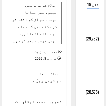
ٹاپ 10
اسلام کو صرف نعرہ
نہیں، عمل بنانا
ضلع اٹک
ہوگا۔ کم از کم اتنا تو
کی وجہ
کر سکتے ہیں کہ دعا کے
تسمیہ
لیے ہاتھ اٹھا لیں،
(29,732)
اپنی خوشی مؤخر کر دیں
اَھلاً وَ
محمد ذیشان بٹ
سَھلاً
فروری 8, 2026
مَرحَباً
بِکُم یَا
مناظر
129
رَمَضَانَ
دو قومی رویّے
الکَرِیم
(20,575)
تحریر: محمد ذیشان بٹ
عدل و