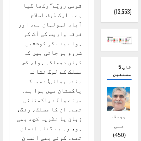
(اٹک)
قومی رویّے” رکھا گیا
(13,553)
ہے ۔ ایک طرف اسلام
آباد لہولہان ہے، اور
فرقہ واریت کی آگ کو
ہوا دینے کی کوششیں
شروع ہو جاتی ہیں کہ
کہاں دھماکہ ہوا، کس
ٹاپ 5
مسلک کے لوگ نشانہ
مصنفین
بنے۔ بھائی! دھماکہ
پاکستان میں ہوا ہے۔
مرنے والے پاکستانی
تھے۔ ان کا مسلک، رنگ،
جوسف
زبان یا نظریہ کچھ بھی
علی
ہو، وہ بے گناہ انسان
)
450
(
تھے۔ کوئی بھی انسان