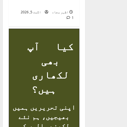
کا نوحہ گر
اظہر سجاد
اگست 5, 2026
1
کیا آپ
بھی
لکھاری
ہیں؟
اپنی تحریریں ہمیں
بھیجیں، ہم نئے
لکھنے والوں کی