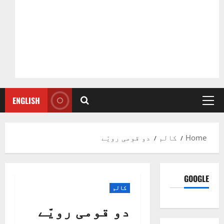
ENGLISH
Primary
Menu
Home
کالم
دو قومی رویّے
GOOGLE
کالم
دو قومی رویّے