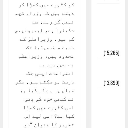
کو کٹہرے میں کھڑا کر
معلومات
دیتے ہیں کہ وزراء کچھ
مسجدِ
نہیں کر رہے، سب
نبوی و
دکھاوا ہے، ایمبولینس
روضئہ
کم ہیں، وزیراعلیٰ کے
رسول ﷺ
دعوے صرف میڈیا تک
(15,265)
محدود ہیں، وزیراعظم
بے بس ہیں۔ یہ
کالا چٹا
اعتراضات اپنی جگہ
پہاڑ
درست ہو سکتے ہیں، مگر
(13,899)
سوال یہ ہے کہ کیا ہم
رئیس
نے کبھی خود کو بھی
خانہ –
اسی کٹہرے میں کھڑا
کیمبل
کیا ہے؟ اسی لیے اس
پور
تحریر کا عنوان “دو