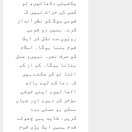
یکجہتی دکھائیں، تو
کسی کی جرات نہیں کہ
قومی سوگ کو نظرانداز
کرے۔ ہمیں دو قومی
رویّوں سے نکل کر ایک
قوم بننا ہوگا۔ اسلام
کو صرف نعرہ نہیں، عمل
بنانا ہوگا۔ کم از کم
اتنا تو کر سکتے ہیں
کہ دعا کے لیے ہاتھ
اٹھا لیں، اپنی خوشی
مؤخر کر دیں، اور جہاں
ممکن ہو عملی مدد
کریں۔ شاید یہی چھوٹے
قدم ہمیں ایک بڑی قوم