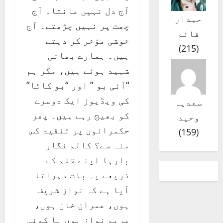
آج دل نہیں مانتا۔ آج
حبدار
چھت پر نہیں چڑھتے۔ آج
قائم
خوشی مؤخر کر دیتے
)
215
(
ہیں۔ ہمارے بھائی
شہید ہوئے ہیں، مگر ہم
“آئی بو ” اور “بو کاٹا”
کی ویڈیوز ایک دوسرے
سعدیہ
کو بھیج رہے ہیں۔ پھر
وحید
حکمرانوں پر تنقید کس
)
159
(
منہ سے؟ کالم نگار
بارہا اپنے قلم کے
ذریعے یہ بات دہراتا
آیا ہے کہ نواز شریف
ہوں، عمران خان ہوں،
مریم نواز ہوں یا کوئی