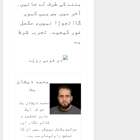
بننے کی طرف لے جائیں۔
آخر میں بس یہی کہوں
گا: تھوڑا نہیں، مکمل
غور کیجیے۔ تجربہ شرط
ہے
محمد ذیشان
بٹ
محمد ذیشان بٹ
جو کہ ایک
ماہر تعلیم ،
کالم نگار اور
موٹیویشنل سپیکر ہیں ان کا
تعلق راولپنڈی سے ہے ۔