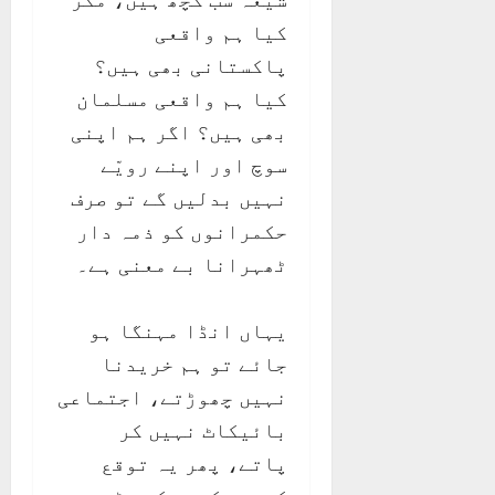
کیا ہم واقعی
پاکستانی بھی ہیں؟
کیا ہم واقعی مسلمان
بھی ہیں؟ اگر ہم اپنی
سوچ اور اپنے رویّے
نہیں بدلیں گے تو صرف
حکمرانوں کو ذمہ دار
ٹھہرانا بے معنی ہے۔
یہاں انڈا مہنگا ہو
جائے تو ہم خریدنا
نہیں چھوڑتے، اجتماعی
بائیکاٹ نہیں کر
پاتے، پھر یہ توقع