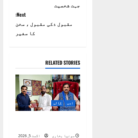
o
جہت شخصیت
s
Next:
t
مقبول ذکی مقبول ، سخن
کا سفیر
n
a
RELATED STORIES
v
i
g
a
ادب
کالم
t
مقبول ذکی مقبول کی
شاعری پر ایک نظر
i
سونیا بخاری
اگست 5, 2026