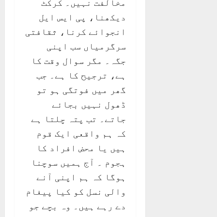
مخالفت نہیں۔ کرکٹ
دیکھنا، پی ایس ایل
انجوائے کرنا، ثقافتی
سرگرمیاں سب اپنی
جگہ۔ مگر سوال وقت کا
ہے، ترجیح کا ہے۔ جب
گھر میں فوتگی ہو تو
ڈھول نہیں بجائے
جاتے۔ تب پتہ چلتا ہے
کہ ہم واقعی ایک قوم
ہیں یا محض افراد کا
ہجوم ۔ آج ہمیں سوچنا
ہوگا کہ ہم اپنی آنے
والی نسل کو کیا پیغام
دے رہے ہیں۔ وہ بچے جو