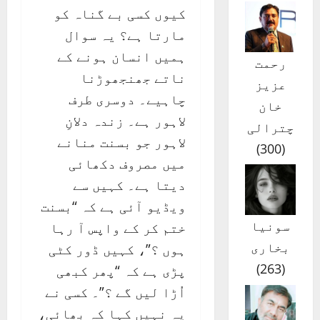
کیوں کسی بے گناہ کو
مارتا ہے؟ یہ سوال
ہمیں انسان ہونے کے
رحمت
ناتے جھنجھوڑنا
عزیز
چاہیے۔ دوسری طرف
خان
لاہور ہے۔ زندہ دلانِ
چترالی
لاہور جو بسنت منانے
)
300
(
میں مصروف دکھائی
دیتا ہے۔ کہیں سے
ویڈیو آئی ہے کہ “بسنت
سونیا
ختم کر کے واپس آ رہا
بخاری
ہوں ؟”، کہیں ڈور کٹی
)
263
(
پڑی ہے کہ “پھر کبھی
اُڑا لیں گے ؟”۔ کسی نے
یہ نہیں کہا کہ بھائی،