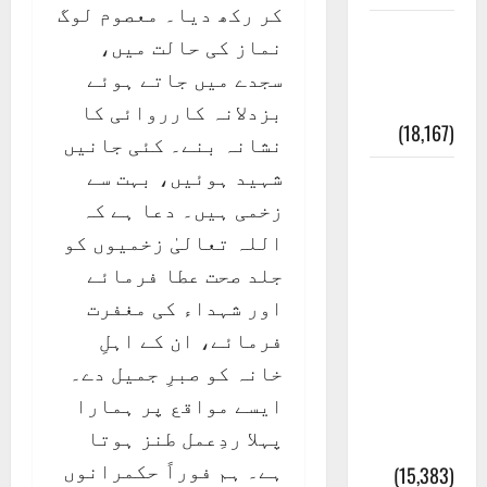
کر رکھ دیا۔ معصوم لوگ
ایک اور
نماز کی حالت میں،
کتاب کی
سجدے میں جاتے ہوئے
چوری
بزدلانہ کارروائی کا
(18,167)
نشانہ بنے۔ کئی جانیں
شہید ہوئیں، بہت سے
أھلًا و
زخمی ہیں۔ دعا ہے کہ
سہلًا
اللہ تعالیٰ زخمیوں کو
اور
جلد صحت عطا فرمائے
مرحبا
اور شہداء کی مغفرت
:معنی
فرمائے، ان کے اہلِ
اور
خانہ کو صبرِ جمیل دے۔
ثقافتی
ایسے مواقع پر ہمارا
و مذہبی
پہلا ردِعمل طنز ہوتا
تاریخ
ہے۔ ہم فوراً حکمرانوں
(15,383)