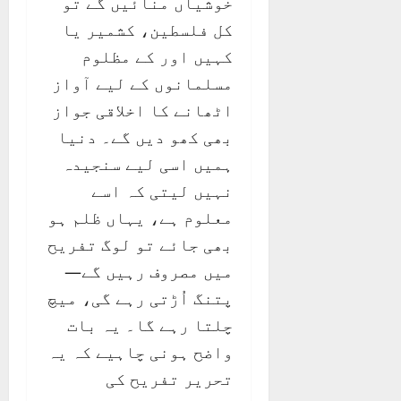
خوشیاں منائیں گے تو
کل فلسطین، کشمیر یا
کہیں اور کے مظلوم
مسلمانوں کے لیے آواز
اٹھانے کا اخلاقی جواز
بھی کھو دیں گے۔ دنیا
ہمیں اسی لیے سنجیدہ
نہیں لیتی کہ اسے
معلوم ہے، یہاں ظلم ہو
بھی جائے تو لوگ تفریح
میں مصروف رہیں گے—
پتنگ اُڑتی رہے گی، میچ
چلتا رہے گا۔ یہ بات
واضح ہونی چاہیے کہ یہ
تحریر تفریح کی