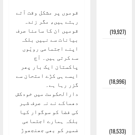
انصاف
قوموں پر مشکل وقت آتے
قُرآن کی
رہتے ہیں، مگر زندہ
رُو سے
قومیں ان کا سامنا صرف
(19,927)
بیانات سے نہیں بلکہ
بنی
اپنے اجتماعی رویّوں
اسرائیل
سے کرتی ہیں۔ آج
کی
پاکستان ایک بار پھر
کہانی
ایسے ہی کڑے امتحان سے
(18,996)
گزر رہا ہے۔
دارالحکومت میں خودکش
فرعون
دھماکے نے نہ صرف شہر
کی
کی فضا کو سوگوار کیا
کہانی (
بلکہ ہمارے اجتماعی
Pharaoh )
ضمیر کو بھی جھنجھوڑ
(18,533)