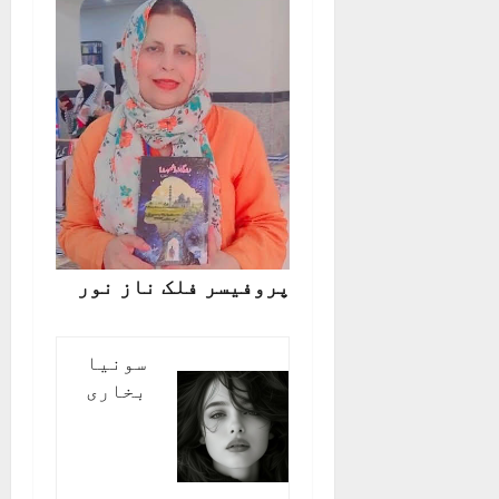
پروفیسر فلک ناز نور
سونیا
بخاری