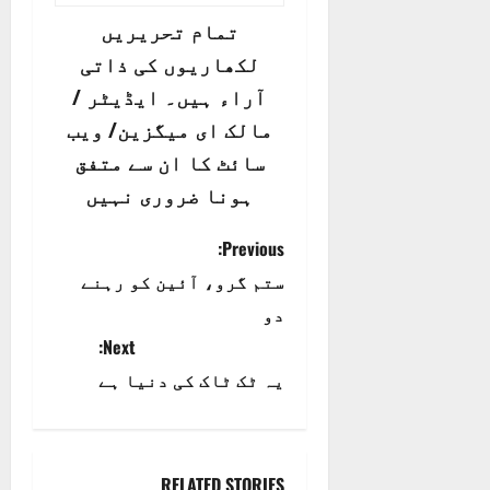
تمام تحریریں
لکھاریوں کی ذاتی
آراء ہیں۔ ایڈیٹر /
مالک ای میگزین/ ویب
سائٹ کا ان سے متفق
ہونا ضروری نہیں
P
Previous:
ستم گرو، آئین کو رہنے
o
دو
s
Next:
t
یہ ٹک ٹاک کی دنیا ہے
n
a
RELATED STORIES