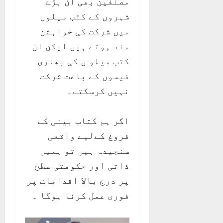
مصنفین بھی ان بڑے
شہروں کے کتب میلوں
میں شرکت کی خواہشن
مند ہوتے ہیں لیکن ان
کتب میلو ں کی بھاری
فیسوں کے باعث شرکت
نہیں کرسکتے۔
اگر ہم کتاب بینی کے
فروغ کےلیے واقعی
سنجیدہ ہیں تو ہمیں
ذاتی اور حکومتی سطح
پر درج بالا اقدامات پر
فوری عمل کرنا ہوگا ۔