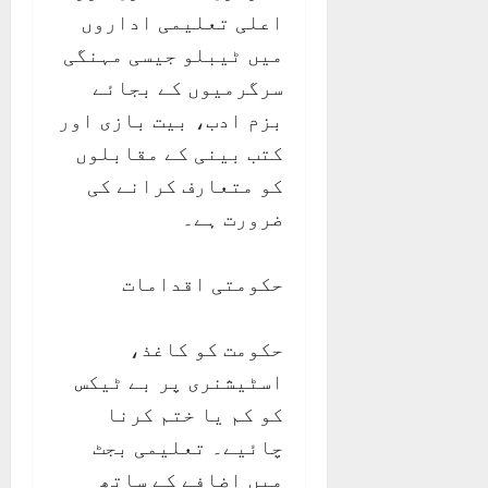
اعلی تعلیمی اداروں
میں ٹیبلو جیسی مہنگی
سرگرمیوں کے بجائے
بزم ادب، بیت بازی اور
کتب بینی کے مقابلوں
کو متعارف کرانے کی
ضرورت ہے۔
حکومتی اقدامات
حکومت کو کاغذ،
اسٹیشنری پر بے ٹیکس
کو کم یا ختم کرنا
چائیے۔ تعلیمی بجٹ
میں اضافے کے ساتھ