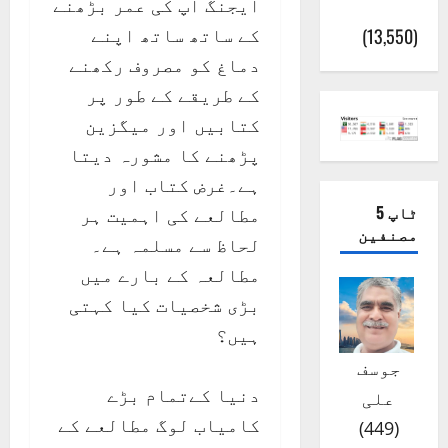
ایجنگ آپ کی عمر بڑھنے
(اٹک)
کے ساتھ ساتھ اپنے
(13,550)
دماغ کو مصروف رکھنے
کے طریقے کے طور پر
کتابیں اور میگزین
پڑھنے کا مشورہ دیتا
ہے۔غرض کتاب اور
ٹاپ 5
مطالعے کی اہمیت ہر
مصنفین
لحاظ سے مسلمہ ہے۔
مطالعہ کے بارے میں
بڑی شخصیات کیا کہتی
ہیں؟
جوسف
دنیا کےتمام بڑے
علی
کامیاب لوگ مطالعے کے
)
449
(