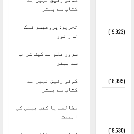
انصاف
کتاب سے بہتر
قُرآن کی
رُو سے
تحریر: پروفیسر فلک
(19,923)
ناز نور
بنی
سرور علم ہے کیف شراب
اسرائیل
سے بہتر
کی
کہانی
کوئی رفیق نہیں ہے
(18,995)
کتاب سے بہتر
فرعون
کی
مطالعے یا کتب بینی کی
کہانی (
اہمیت
Pharaoh )
(18,530)