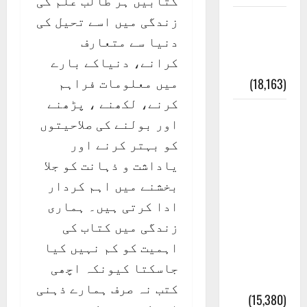
کتابیں ہر طالب علم کی
زندگی میں اسے تحیل کی
ایک اور
دنیا سے متعارف
کتاب کی
کرانے، دنیاکے بارے
چوری
میں معلومات فراہم
(18,163)
کرنے، لکھنے ، پڑھنے
أھلًا و
اور بولنے کی صلاحیتوں
سہلًا
کو بہتر کرنے اور
اور
یاداشت و ذہانت کو جلا
مرحبا
بخشنے میں اہم کردار
:معنی
ادا کرتی ہیں۔ ہماری
اور
زندگی میں کتاب کی
ثقافتی
اہمیت کو کم نہیں کیا
و مذہبی
جاسکتا کیونکہ اچھی
تاریخ
کتب نہ صرف ہمارے ذہنی
(15,380)