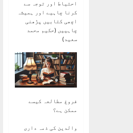
احتیاط اور توجہ سے
کرنا چاہیے اور ہمیشہ
اچھی کتابیں پڑھنی
چاہییں (حکیم محمد
سعید)
فروغ مطالعہ کیسے
ممکن ہے؟
والدین کی ذمہ داری