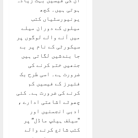
ان کی فیسیں بہت زیادہ
ہوتی ہیں۔ کچھ
یونیورسٹیاں کتب
میلوں کے دوران میلے
میں آنے والے لوگوں پر
سیکورٹی کے نام پر بے
جا بندشیں لگاتی ہیں
جنھیں ختم کرنے کی
ضرورت ہے۔ اسی طرح بک
فئیرز کے فیسیں کم
کرنے کی ضرورت ہے۔ کئی
چھوٹے اشاعتی ادارے ،
ادبی انجمنیں اور
"سیلف ہیلپ ماڈل” پر
کتب شائع کرنے والے