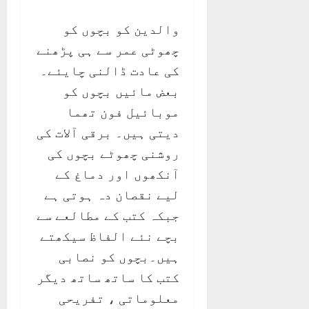
والدین کو بچوں کو
چھوٹی عمر سے ہی پڑھنے
کی عادت ڈالنی چایئے۔
بعض مائیں بچوں کو
موبائیل فون تھما
دیتی ہیں۔ برقی آلات کی
روشنی چھوٹے بچوں کی
آنکھوں اور دماغ کے
لیے نقصان دہ ہوتی ہے
جبکہ کتب کے مطالعے سے
بچے نئے الفاظ سیکھتے
ہیں۔بچوں کو نصابی
کتب کا ساتھ ساتھ دیگر
معلوماتی ، تفریحی