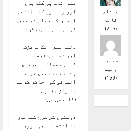
عنوانات پر کتابوں
حبدار
اور رسالوں کا مطالعہ
قائم
انسان کے دماغ کو منور
)
215
(
کر دیتا ہے۔ (ملٹن)
دنیا میں ایک باعزت
اور ذی علم قوم بننے
سعدیہ
کےلیے مطالعہ ضروری
وحید
ہے مطالعے میں جوہر
)
159
(
انسانی کو اجاگر کرنے
کا راز مضمر ہے
(گاندھی جی)
دوستوں کی طرح کتابوں
کا انتخاب بھی پوری