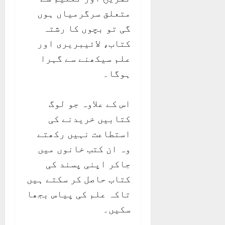
متعلق سرگرمیاں ہوں
گی تو بچوں کا رشتہ
کتاب، لائیبریری اور
علم سیکھنے سے گہرا
ہوگا۔
اس کے علاوہ جو لوگ
کتابیں خریدنے کی
استطاعت نہیں رکھتے
وہ ان کتب خانوں میں
جاکر اپنی پسند کی
کتاب حاصل کر سکتے ہیں
تاکہ علم کی پیاس بجھا
سکیں۔