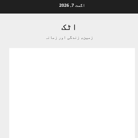
Ski
اگست 7, 2026
t
conten
اٹک
زمین، زندگی اور زمانہ