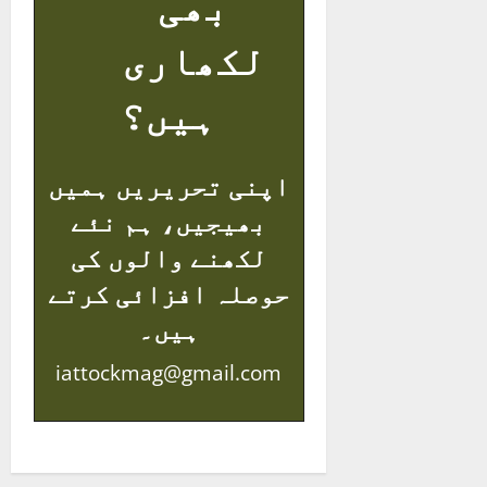
بھی
لکھاری
ہیں؟
اپنی تحریریں ہمیں
بھیجیں، ہم نئے
لکھنے والوں کی
حوصلہ افزائی کرتے
ہیں۔
iattockmag@gmail.com