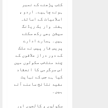
کتب پڑھنے کے نمبر
ہونے چاہیے۔ اردو ،
اسلامیات کے اساتذہ
ہفتہ وار بک ریڈنگ
سیشن بھی رکھ سکتے
ہیں۔ ہمارے ادارے
پریس فار پیس نے ملک
کے دور دراز علاقوں کے
چند منتخب سکولوں میں
اس سرگرمی کا انعقاد
کیا ہے جس کے نہایت
مفید نتائج سامنے آئے
ہیں۔
سکولوں ، کالجوں اور