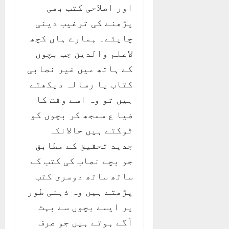
اور اصلاحی کتب بھی
پڑھنے کی ترغیب دینی
چایئے۔ ہمارے ہاں کچھ
لاعلم والدین جب بچوں
کے ہاتھ میں غیر نصابی
کتاب یا رسالہ دیکھتے
ہیں تو وہ اسے وقت کا
ضیا ع سمجھ کر بچوں کو
ٹوکتے ہیں حالانکہ
جدید تحقیق کے مطابق
جو بچے نصاب کی کتب کے
ساتھ ساتھ دوسری کتب
پڑھتے ہیں وہ ذہنی طور
پر ایسے بچوں سے بہت
آگے ہوتے ہیں جو صرف