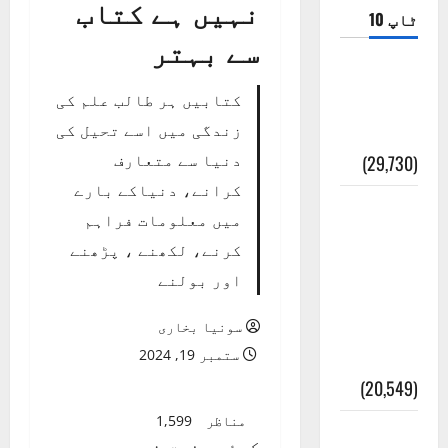
نہیں ہے کتاب
ٹاپ 10
سے بہتر
ضلع اٹک
کتابیں ہر طالب علم کی
کی وجہ
زندگی میں اسے تحیل کی
تسمیہ
دنیا سے متعارف
(29,730)
کرانے، دنیاکے بارے
اَھلاً وَ
میں معلومات فراہم
سَھلاً
کرنے، لکھنے ، پڑھنے
مَرحَباً
اور بولنے
بِکُم یَا
رَمَضَانَ
سونیا بخاری
الکَرِیم
ستمبر 19, 2024
(20,549)
مناظر
1,599
عدل و
کوئی رفیق نہیں ہے