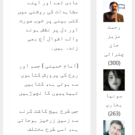
عادی تھے اور اپنے
مشاہدات کی روشنی میں
کتب بینی پر خوب صورت
رحمت
اور دل پر نقش ہونے
عزیز
والے اقوال آج بھی
خان
زندہ ہیں۔
چترالی
)
300
(
(امام خمینی ) جسم اور
روح کی پرورش کتابوں
سے ہوتی ہے، کتابیں
تہیذیبوں کا نچوڑہیں
سونیا
بخاری
جس طرح بیج کاشت کرنے
)
263
(
سے زمین زرخیز ہوجاتی
ہے، اسی طرح مختلف