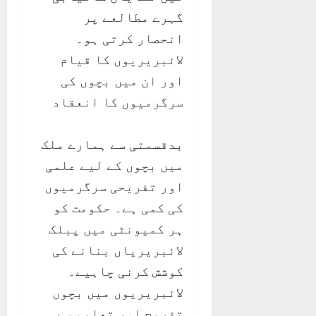
گہرے مطالعے پر
انحصار کرتی ہو۔
لائبریریوں کا قیام
اور ان میں بچوں کی
سرگرمیوں کا انعقاد
بدقسمتی سے ہمارے ملک
میں بچوں کے لیے علمی
اور تفریحی سرگرمیوں
کی کمی ہے۔ حکومت کو
ہر کمیونٹی میں پبلک
لائبریریاں بنانے کی
کوشش کرنی چاہیے۔
لائبریریوں میں بچوں
تفریح اور تعلیم سے