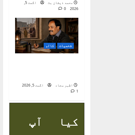
محمد ذیشان بٹ
اگست 5,
0
2026
شخصیات
کالم
راجہ عرفؔان :
معاشرتی ناہمواریوں
کا نوحہ گر
اظہر سجاد
اگست 5, 2026
1
کیا آپ