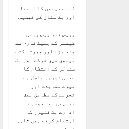
کتاب میلوں کا انعقاد
اور بک سٹال کی فیسیس
پریس فار پیس پبلی
کیشنز کے پلیٹ فارم سے
چند بڑے اور چھوٹے کتب
میلوں میں شرکت اور بک
سٹالز کے انتظام کا
عملی تجربہ حاصل ہے۔
میرے مشاہدے اور
تجربے کے مطابق بعض
تعلیمی اور دوسرے
ادارے بک فئیرز کا
اہتمام کرتے ہیں تاہم