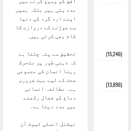
افق کو وسیع کرنے میں
مدد یتی ہیں بلکہ ہمیں
معلومات
اپنے ارد گرد کی دنیا
مسجدِ
سے جوڑنے کے دروازے کا
نبوی و
کام بھی کرتی ہیں۔
روضئہ
رسول ﷺ
تحقیق سے پتہ چلتا ہے
(15,246)
کہ ذہنی طور پر متحرک
کالا چٹا
رہنا انسان کی مجموعی
پہاڑ
صحت کے لیے بہت ضروری
(13,896)
ہے۔ مطالعہ انسانی
دماغ کو فعال رکھنے
رئیس
میں مدد دیتا ہے۔
خانہ –
کیمبل
نیشنل انسٹی ٹیوٹ آن
پور