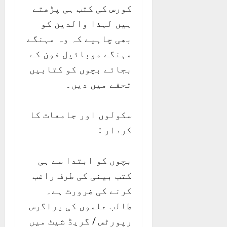
کورس کی کتب ہی پڑھتے
ہیں لہذا والدین کو
بھی چاہیے کہ وہ مہنگے
مہنگے موبائیل فون کے
بجائے بچوں کو کتابیں
تحفے میں دیں۔
سکولوں اور جامعات کا
کردار :
بچوں کو ابتدا سے ہی
کتب بینی کی طرف راغب
کرنے کی ضرورت ہے۔
طالب علموں کی پراگرس
رپورٹس / گریڈ شیٹ میں