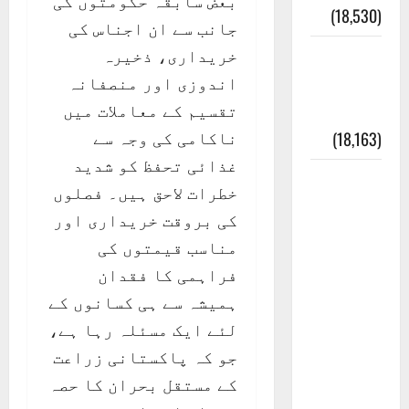
بعض سابقہ حکومتوں کی
(18,530)
جانب سے ان اجناس کی
خریداری، ذخیرہ
ایک اور
اندوزی اور منصفانہ
کتاب کی
تقسیم کے معاملات میں
چوری
ناکامی کی وجہ سے
(18,163)
غذائی تحفظ کو شدید
أھلًا و
خطرات لاحق ہیں۔ فصلوں
سہلًا
کی بروقت خریداری اور
اور
مناسب قیمتوں کی
مرحبا
فراہمی کا فقدان
:معنی
ہمیشہ سے ہی کسانوں کے
اور
لئے ایک مسئلہ رہا ہے،
ثقافتی
جو کہ پاکستانی زراعت
و مذہبی
کے مستقل بحران کا حصہ
تاریخ