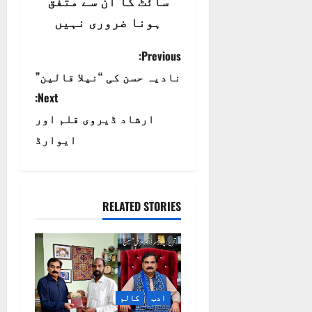
سائٹ کا ان سے متفق
ہونا ضروری نہیں
P
Previous:
نادیہ حسن کی “نیلا قالین”
o
Next:
s
ارشاد ڈیروی قلم اور
t
ایوارڈ
n
a
RELATED STORIES
v
i
g
ادب
کالم