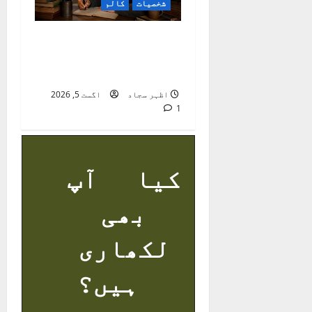
شخصیات
کالم
راجہ عرفؔان :
معاشرتی ناہمواریوں
کا نوحہ گر
اظہر سجاد
اگست 5, 2026
1
کیا آپ
بھی
لکھاری
ہیں؟