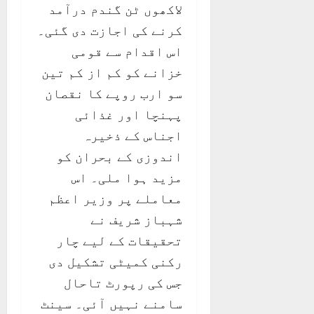
لاکھوں ٹن گندم درآمد
کرنے کی اجازت دی گئی۔
اس اقدام سے قومی
خزانے کو کم از کم تین
سو ارب روپے کا نقصان
پہنچا اور غذائی
اجناس کے ذخیرہ
اندوزی کے بحران کو
مزید ہوا ملی۔ اس
معاملے پر وزیر اعظم
شہباز شریف نے
تحقیقات کے لیے چار
رکنی کمیٹی تشکیل دی
جس کی رپورٹ تاحال
سامنے نہیں آئی۔ سینٹ