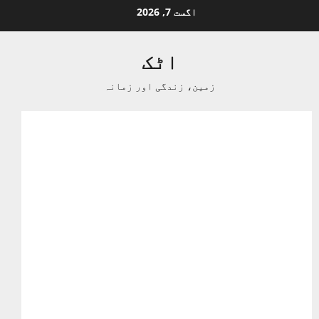
Ski
اگست 7, 2026
t
conten
اٹک
زمین، زندگی اور زمانہ