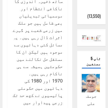
ساتھ ذخیرہ اندوزی کا
پور
ناکافی انتظام اور
(اٹک)
موسمیاتی تبدیلیاں
(13,550)
بھی شامل ہیں جو ملک
میں زرعی شعبے پر گہرے
اثرات ڈال رہی ہیں۔ یہ
مسائل کئی دہائیوں سے
موجود ہیں لیکن ان کا
ٹاپ 5
مستقل حل نکالنے میں
مصنفین
حکومتیں ہمیشہ سے ہی
ناکام رہی ہیں۔
1970 اور 1980 کی
دہائیوں میں حکومتی
پالیسیوں نے کچھ حد تک
جوسف
زرعی پیداوار میں
علی