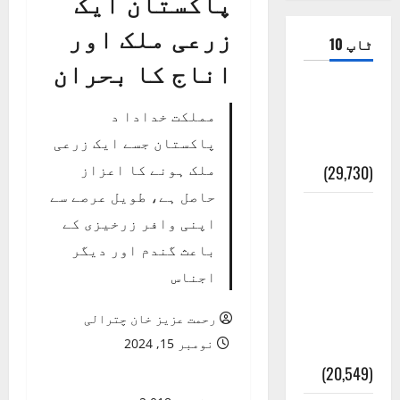
پاکستان ایک
زرعی ملک اور
ٹاپ 10
اناج کا بحران
ضلع اٹک
مملکت خدادا د
کی وجہ
پاکستان جسے ایک زرعی
تسمیہ
ملک ہونے کا اعزاز
(29,730)
حاصل ہے، طویل عرصے سے
اَھلاً وَ
اپنی وافر زرخیزی کے
سَھلاً
باعث گندم اور دیگر
مَرحَباً
اجناس
بِکُم یَا
رَمَضَانَ
رحمت عزیز خان چترالی
الکَرِیم
نومبر 15, 2024
(20,549)