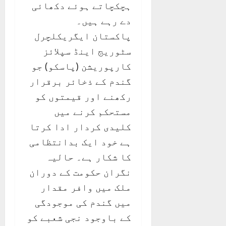
ہچکچاتے ہوئے دکھائی
دے رہے ہیں۔
پاکستان ایگریکلچرل
سٹوریج اینڈ سپلائز
کارپوریشن (پاسکو) جو
گندم کے ذخائر برقرار
رکھنے اور قیمتوں کو
مستحکم کرنے میں
کلیدی کردار ادا کرتا
ہے خود ایک بدانتظامی
کا شکار ہے۔ حالیہ
نگران حکومت کے دوران
ملک میں وافر مقدار
میں گندم کی موجودگی
کے باوجود نجی شعبے کو