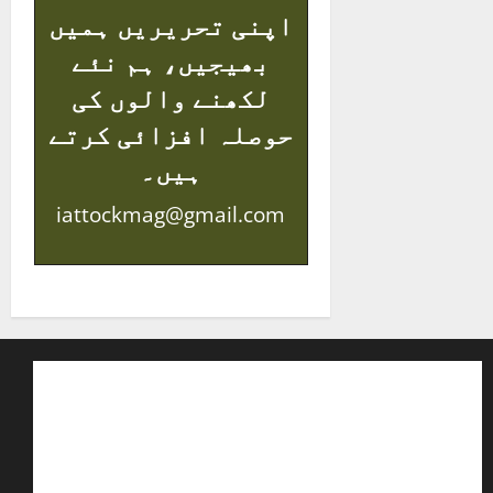
اپنی تحریریں ہمیں
بھیجیں، ہم نئے
لکھنے والوں کی
حوصلہ افزائی کرتے
ہیں۔
iattockmag@gmail.com