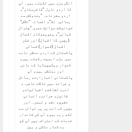
انگریزی میں لکھتے ہیں۔ آپ
کا اردو ناول ”کافرستان”،
اردو سفرنامہ ”ہندوکش سے
ہمالیہ تک”، افسانہ ”تلاش”
خودنوشت سوانح عمری ”چترال
کہانی”، پھوپھوکان اقبال
(بچوں کا اقبال) اور فکر
اقبال (کھوار) شمالی
پاکستان کے اردو منظر نامے
میں بڑی اہمیت رکھتے ہیں،
کھوار ویکیپیڈیا کے بانی
اور منتظم ہیں، آپ
پاکستانی اخبارارت، رسائل
و جرائد میں حالات حاضرہ،
ادب، ثقافت، اقبالیات،
قانون، جرائم، انسانی
حقوق، نقد و تبصرہ اور
بچوں کے ادب پر پر تواتر سے
لکھ رہے ہیں، آپ کی شاندار
خدمات کے اعتراف میں آپ کو
بے شمار ملکی و بین