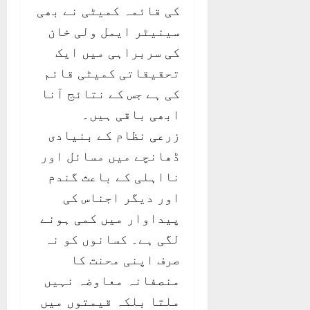
کی قائمہ کمیٹی نے بھی
سینیٹر ایمل ولی خان
کی سربراہی میں ایک
تحقیقاتی کمیٹی قائم
کی ہے جس کے نتائج آنا
ابھی باقی ہیں۔
زرعی نظام کے بنیادی
ڈھانچے میں مسائل اور
نااہلی کے باعث گندم
اور دیگر اجناس کی
پیداوار میں کمی ہونے
لگی ہے۔ کسانوں کو نہ
صرف اپنی محنت کا
منصفانہ معاوضہ نہیں
ملتا بلکہ قیمتوں میں