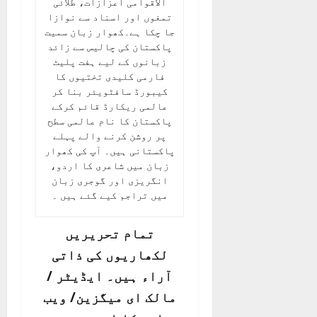
الاقوامی اعزازات، طلائی
تمغوں اور اسناد سے نوازا
جا چکا ہے۔کھوار زبان سمیت
پاکستان کی چالیس سے زائد
زبانوں کے لیے ہفت پلیٹ
فارمی کلیدی تختیوں کا
کیبورڈ سافٹویئر بنا کر
عالمی ریکارڈ قائم کرکے
پاکستان کا نام عالمی سطح
پر روشن کرنے والے پہلے
پاکستانی ہیں۔ آپ کی کھوار
زبان میں شاعری کا اردو،
انگریزی اور گوجری زبان
میں تراجم کیے گئے ہیں ۔
تمام تحریریں
لکھاریوں کی ذاتی
آراء ہیں۔ ایڈیٹر /
مالک ای میگزین/ ویب