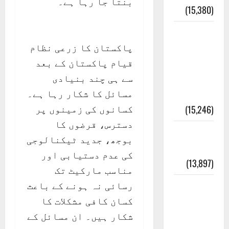
بنتا جا رہا ہے۔
(15,380)
معلومات
پاکستان کا زرعی نظام
مسجدِ
قیام پاکستان کے بعد
نبوی و
سے ہی چند بنیادی
روضئہ
مسائل کا شکار رہا ہے۔
رسول ﷺ
کسانوں کی زمینوں پر
(15,246)
دسترس، قرضوں کا
کالا چٹا
بوجھ، جدید ٹیکنالوجی
پہاڑ
کی عدم دستیابی اور
(13,897)
مناسب مارکیٹ تک
رسائی نہ ہونے کے باعث
رئیس
کسان کافی مشکلات کا
خانہ –
شکار ہیں۔ ان مسائل کے
کیمبل