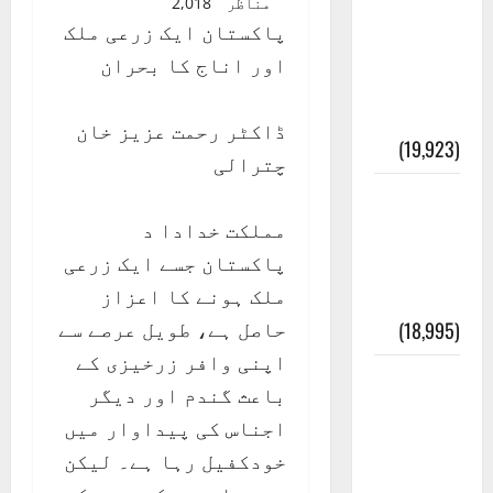
مناظر
2,018
عدل و
پاکستان ایک زرعی ملک
انصاف
اور اناج کا بحران
قُرآن کی
رُو سے
ڈاکٹر رحمت عزیز خان
(19,923)
چترالی
بنی
مملکت خدادا د
اسرائیل
پاکستان جسے ایک زرعی
کی
ملک ہونے کا اعزاز
کہانی
حاصل ہے، طویل عرصے سے
(18,995)
اپنی وافر زرخیزی کے
فرعون
باعث گندم اور دیگر
کی
اجناس کی پیداوار میں
کہانی (
خودکفیل رہا ہے۔ لیکن
Pharaoh )