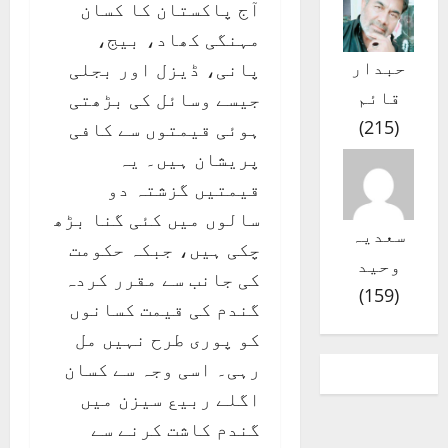
آج پاکستان کا کسان
مہنگی کھاد، بیج،
حبدار
پانی، ڈیزل اور بجلی
قائم
جیسے وسائل کی بڑھتی
)
215
(
ہوئی قیمتوں سے کافی
پریشان ہیں۔ یہ
قیمتیں گزشتہ دو
سالوں میں کئی گنا بڑھ
سعدیہ
چکی ہیں، جبکہ حکومت
وحید
کی جانب سے مقرر کردہ
)
159
(
گندم کی قیمت کسانوں
کو پوری طرح نہیں مل
رہی۔ اسی وجہ سے کسان
اگلے ربیع سیزن میں
گندم کاشت کرنے سے