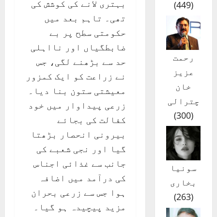
بہتری لانے کی کوشش کی
)
449
(
تھی۔ تاہم بعد میں
حکومتی سطح پر بے
ضابطگیاں اور نااہلی
رحمت
حد سے بڑھنے لگی، جس
عزیز
نے زراعت کو ایک کمزور
خان
معیشتی ستون بنا دیا۔
چترالی
زرعی پیداوار میں خود
)
300
(
کفالت کی بجائے
بیرونی انحصار بڑھتا
گیا اور نجی شعبے کی
جانب سے غذائی اجناس
سونیا
کی درآمد میں اضافہ
بخاری
ہوا جس سے زرعی بحران
)
263
(
مزید پیچیدہ ہو گیا۔