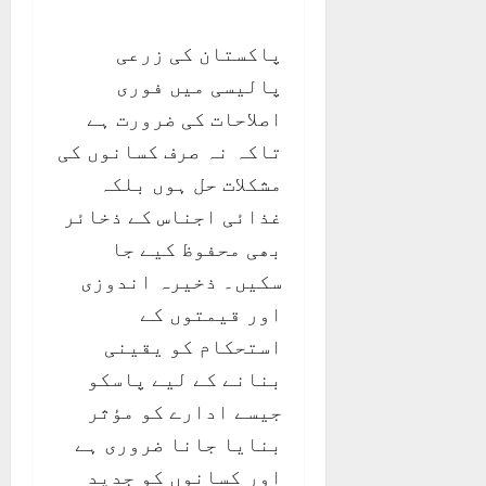
پاکستان کی زرعی
پالیسی میں فوری
اصلاحات کی ضرورت ہے
تاکہ نہ صرف کسانوں کی
مشکلات حل ہوں بلکہ
غذائی اجناس کے ذخائر
بھی محفوظ کیے جا
سکیں۔ ذخیرہ اندوزی
اور قیمتوں کے
استحکام کو یقینی
بنانے کے لیے پاسکو
جیسے ادارے کو مؤثر
بنایا جانا ضروری ہے
اور کسانوں کو جدید