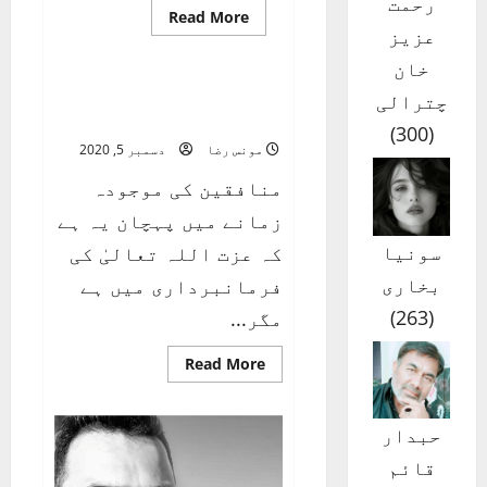
رحمت
Read
Read More
more
عزیز
ندائے حق
about
اڈیاں
خان
گھیبی
کھیڈاں
عزت و نعمتِ حقیقی کیا
چترالی
ہیں ؟
)
300
(
مونس رضا
دسمبر 5, 2020
منافقین کی موجودہ
زمانے میں پہچان یہ ہے
سونیا
کہ عزت اللہ تعالیٰ کی
بخاری
فرمانبرداری میں ہے
)
263
(
مگر...
Read
Read More
more
about
عزت
و
حبدار
نعمتِ
حقیقی
قائم
کیا
ہیں