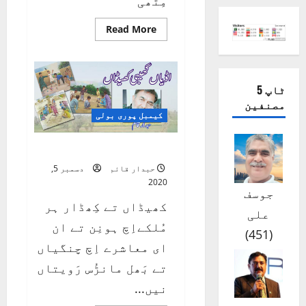
مِٹھی
Read
Read More
more
about
سجناں
نی
ہر
گل
ٹاپ 5
مٹھیائی
مصنفین
کولوں
لگی
کیمبل پوری بولی
مِٹھی
اڈیاں گھیبی کھیڈاں
حبدار قائم
دسمبر 5,
2020
جوسف
کھیڈاں تے کِھڈار ہر
علی
مُلکےاِچ ہونِن تے ان
)
451
(
ای معاشرے اِچ چنگیاں
تے بَھل مانڑُس رَویتاں
نیں...