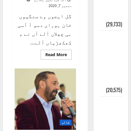
کی وجہ
دسمبر 7, 2020
تسمیہ
گل ایجوں وے سنگیوں
(29,733)
خان ہوراں دسو آ اَسی
بی چھِلاں آلے آں نے ،
اَھلاً وَ
کھکھڑیاں آلے...
سَھلاً
مَرحَباً
Read
Read More
more
بِکُم یَا
about
چھِلاں
آلے
رَمَضَانَ
پھَس
گئے
الکَرِیم
(20,575)
عدل و
انصاف
قُرآن کی
کالم
رُو سے