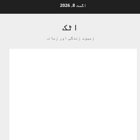
Ski
اگست 8, 2026
t
conten
اٹک
زمین، زندگی اور زمانہ