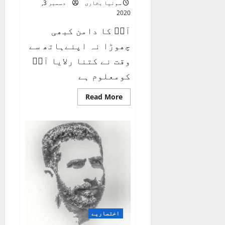
سونیا بخاری
دسمبر 3,
2020
آپؐ کا دامن کبھی
چھوڑا نہ اپنےہاتھ سے
وقت نے کتنا رلایا آپؐ
کومعلوم ہے
Read
Read More
more
about
جو
بنی
اس
کو
نبھایا
آپؐ
کومعلوم
ہے
اختصاریے