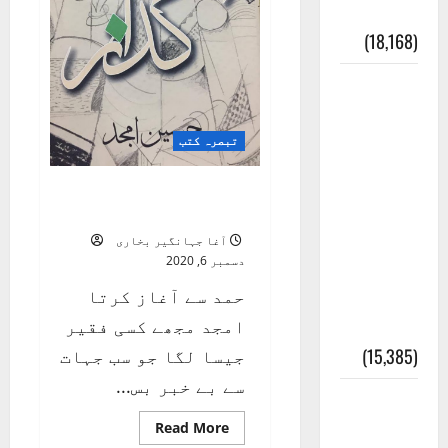
چوری
(18,168)
أھلًا و
سہلًا
تبصرہ کتب
اور
مرحبا
گداز – حسین امجد کا
:معنی
مجوعہ کلام
اور
آغا جہانگیر بخاری
دسمبر 6, 2020
ثقافتی
و مذہبی
حمد سے آغاز کرتا
تاریخ
امجد مجھے کسی فقیر
(15,385)
جیسا لگا جو سب جہات
سے بے خبر بس...
معلومات
Read
Read More
مسجدِ
more