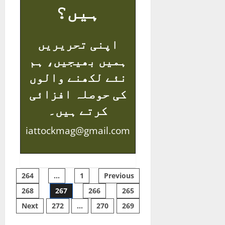
ہیں؟
اپنی تحریریں
ہمیں بھیجیں، ہم
نئے لکھنے والوں
کی حوصلہ افزائی
کرتے ہیں۔
iattockmag@gmail.com
Posts
264
…
1
Previous
268
267
266
265
pagination
Next
272
…
270
269