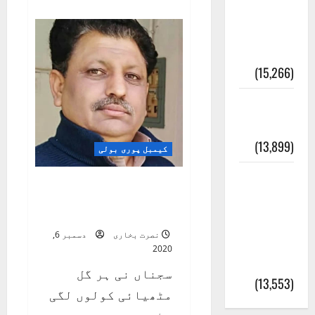
about
نبوی و
گداز
–
روضئہ
حسین
امجد
رسول ﷺ
کا
مجوعہ
(15,266)
کلام
کالا چٹا
پہاڑ
(13,899)
کیمبل پوری بولی
رئیس
سجناں نی ہر گل
خانہ –
مٹھیائی کولوں لگی
مِٹھی
کیمبل
نصرت بخاری
دسمبر 6,
پور
2020
(اٹک)
سجناں نی ہر گل
(13,553)
مٹھیائی کولوں لگی