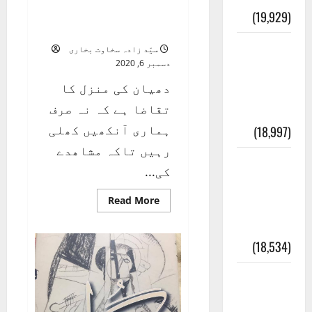
دھیان ، گیان اور
(19,929)
نروان (قسط دوم)
بنی
سیّد زادہ سخاوت بخاری
دسمبر 6, 2020
اسرائیل
دھیان کی منزل کا
کی
تقاضا ہے کہ نہ صرف
کہانی
ہماری آنکھیں کھلی
(18,997)
رہیں تاکہ مشاھدے
فرعون
کی...
کی
Read
Read More
کہانی (
more
about
Pharaoh )
دھیان
،
(18,534)
گیان
اور
نروان
ایک اور
(قسط
دوم)
کتاب کی