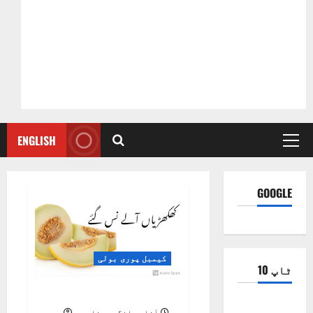
ENGLISH
Primary
Menu
GOOGLE
کیمبل پوری بولی
ٹاپ 10
چھِلاں آلے پھَس گئے
ضلع اٹک
آغا جہانگیر بخاری