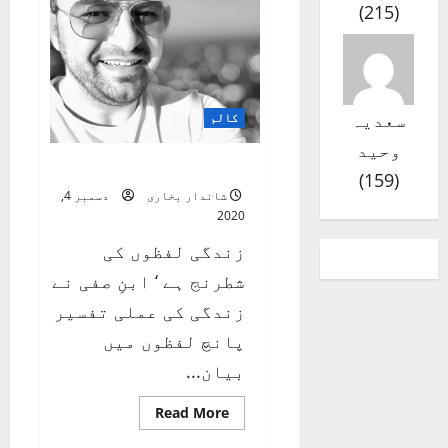
)
215
(
؟
سعدیہ
کالم
وحید
زُبانِ شِیریں مُلک گِیری
)
159
(
شاندار بخاری
دسمبر 4,
2020
زندگی لفظوں کی
شطرنج ہے ‘ ابنِ صفی نے
زندگی کی عملی تفسیر
پانچ لفظوں میں
بیان...
Read
Read More
more
about