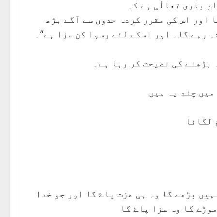
ا اور اس کی مقرر کردہ حدوں سے آگے بڑھ
ہ رہے گا۔ اور اسکے لئے رسوا کن سزا ہے”۔
 بڑھنے کی نصیحت کر رہا ہے۔
میں چند یہ ہیں
ہیں بڑھے گا وہ ہی عزت پاۓ گا اور جو خدا
موڑے گا وہ سزا پاۓ گا