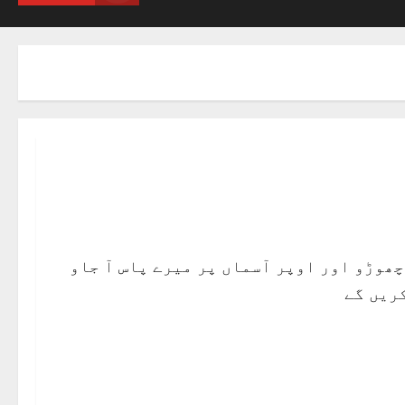
چھوڑو اور اوپر آسماں پر میرے پاس آ جاو
ریں گے