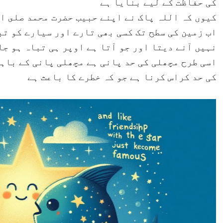
کی حفاظت کے لیے بنایا ہے
کیوں کہ اللہ پاک نے اپنے حبیب حضرت محمد صلى ا
اب زمین کی سطح تک کسی بھی تارے اور سیارے کو تب
نہیں آنے دیتا اور جو آتا ہے اوپر ہی تباہ ہو جا
اسی طرح مچھلی کی حد پانی ہے مچھلی پانی کے باہر
کی حد کراس کرنا ہے جو کہ خطرے کا باعث ہے