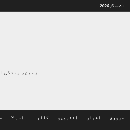
Ski
اگست 6, 2026
t
conten
ا
زمین، زندگی ا
سرورق
اخبار
انٹرویو
کالم
ادب
س