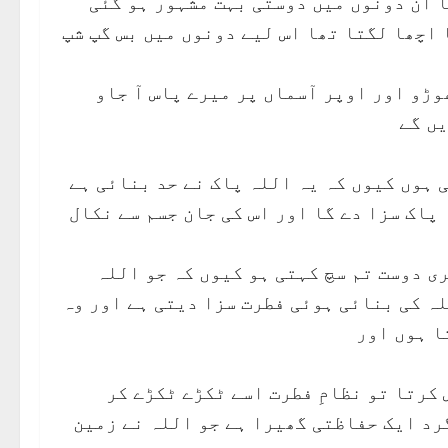
ا ان دونوں میں دوستی بہت مشہور ہو گئی
اچھا لگتا تھا اس لیے دونوں میں بس گپ شپ
وڑو اور اوپر آسماں پر میرے پاس آ جاو
یں گے
ی ہوں کیوں کہ یہ اللہ پاک نے حد بنائی ہے
 پاک سزا دے گا اور اس کی جان جسم سے نکال
ری دوست تم سچ کہتی ہو کیوں کہ جو اللہ
ہ کی بنائی ہوئی فطرت سزا دیتی ہے اور وہ
ا ہوں اور
 کرتا تو نظامِ فطرت اسے ٹکڑے ٹکڑے کر
گرد ایک حفاظتی گھیرا ہے جو اللہ نے زمین