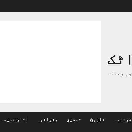
ٹک
ور زمانہ
فرنامہ
تاریخ
تحقیق
جغرافیہ
آثار قدیمہ