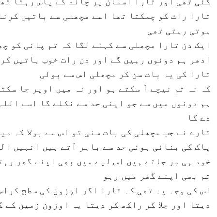
گئی تھی اور تارا آسمان پر چاند کے پاس رہتا تھ
تارا رات کو چمکتا تھا اسے مچھلی سے باتیں کرنا 
ہوتی رہتی تھی
ایک دن تارا مچھلی سے کہنے لگا کہ تم پانی کو چھ
ادھر ہم دونوں رہیں گے اور دن رات خوب باتیں کر
تارا کی یہ بات سن کر مچھلی اس سے بولی
کہ نہ تم نیچے آ سکتے ہو اور نہ میں اوپر جا سکت
ہم دونوں میں سے جو اپنی حد سے نکلے گا اسے اللہ
دے گا
تارے نے جب مچھلی کی بات سنی تو اس سے بولا کہ می
پاک کی بنائی ہوئی حد سے باہر آتے ہیں انہیں الل
خود ہی مر جاتے ہیں اس لیے میں بھی اپنے گھر رہت
تم بھی اپنے گھر میں رہو
اس کی وجہ یہ تھی کہ تارا اگر اوزون کی سطح کراس
دیتا اور جلا کر راکھ کر دیتا یہ اوزون زمین کے 