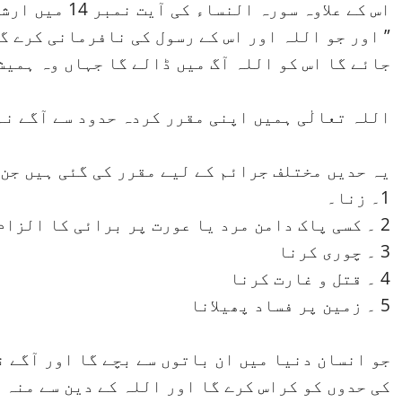
اس کے علاوہ سورہ النساء کی آیت نمبر 14 میں ارشادِ باری تعالٰی ہے کہ
” اور جو اللہ اور اس کے رسول کی نافرمانی کرے گ
جائے گا اس کو اللہ آگ میں ڈالے گا جہاں وہ ہمیش
اللہ تعالٰی ہمیں اپنی مقرر کردہ حدود سے آگے نہ
یہ حدیں مختلف جرائم کے لیے مقرر کی گئی ہیں جن 
1۔ زنا۔
2 ۔ کسی پاک دامن مرد یا عورت پر برائی کا الزام لگانا
3 ۔ چوری کرنا
4 ۔ قتل و غارت کرنا
5 ۔ زمین پر فساد پھیلانا
جو انسان دنیا میں ان باتوں سے بچے گا اور آگے ن
کی حدوں کو کراس کرے گا اور اللہ کے دین سے منہ 