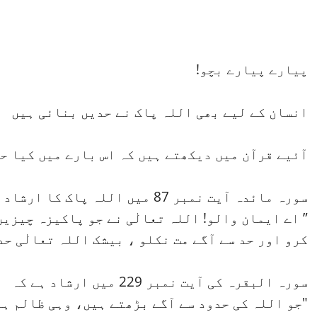
پیارے پیارے بچو!
انسان کے لیے بھی اللہ پاک نے حدیں بنائی ہیں
آئیے قرآن میں دیکھتے ہیں کہ اس بارے میں کیا ح
سورہ مائدہ آیت نمبر 87 میں اللہ پاک کا ارشاد ہے
” اے ایمان والو! اللہ تعالٰی نے جو پاکیزہ چیزیں
کرو اور حد سے آگے مت نکلو ، بیشک اللہ تعالٰی حد
سورہ البقرہ کی آیت نمبر 229 میں ارشاد ہے کہ
"جو اللہ کی حدود سے آگے بڑھتے ہیں، وہی ظالم ہی