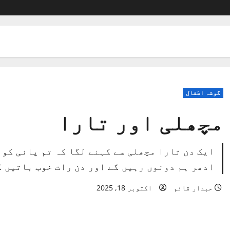
گوشہ اطفال
مچھلی اور تارا
ایک دن تارا مچھلی سے کہنے لگا کہ تم پانی کو 
ادھر ہم دونوں رہیں گے اور دن رات خوب باتیں ک
حبدار قائم
اکتوبر 18, 2025