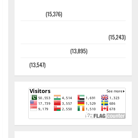
أھلًا و سہلًا اور مرحبا :معنی اور
ثقافتی و مذہبی تاریخ
(15,376)
معلومات مسجدِ نبوی و روضئہ رسول ﷺ
(15,243)
کالا چٹا پہاڑ
(13,895)
رئیس خانہ – کیمبل پور (اٹک)
(13,547)