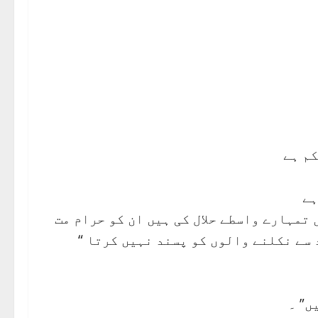
کم ہے
 تمہارے واسطے حلال کی ہیں ان کو حرام مت
 سے نکلنے والوں کو پسند نہیں کرتا “
ں” ۔