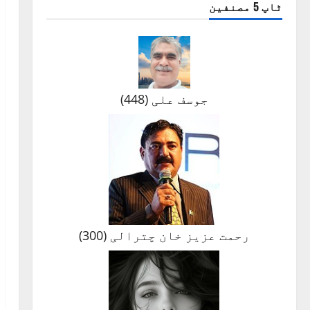
ٹاپ 5 مصنفین
جوسف علی
(
448
)
رحمت عزیز خان چترالی
(
300
)