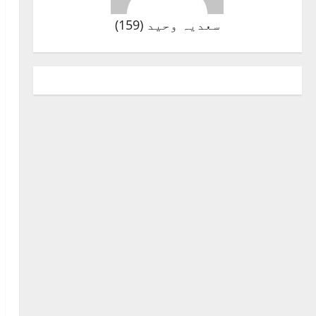
سعدیہ وحید
(
159
)