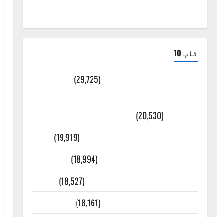
ٹاپ 10
ضلع اٹک کی وجہ تسمیہ
(29,725)
اَھلاً وَ سَھلاً مَرحَباً بِکُم یَا رَمَضَانَ
الکَرِیم
(20,530)
عدل و انصاف قُرآن کی رُو سے
(19,919)
بنی اسرائیل کی کہانی
(18,994)
فرعون کی کہانی ( Pharaoh )
(18,527)
ایک اور کتاب کی چوری
(18,161)