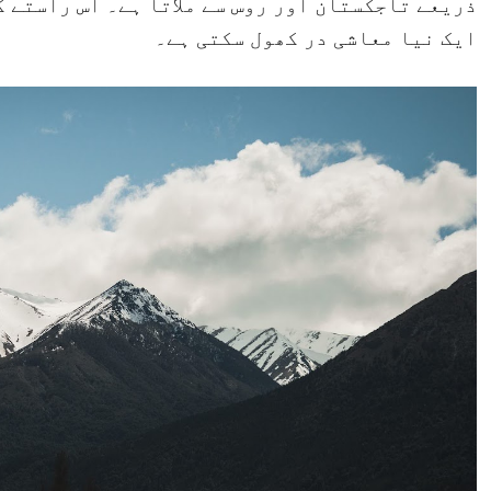
ذریعے تاجکستان اور روس سے ملاتا ہے۔ اس راستے 
ایک نیا معاشی در کھول سکتی ہے۔