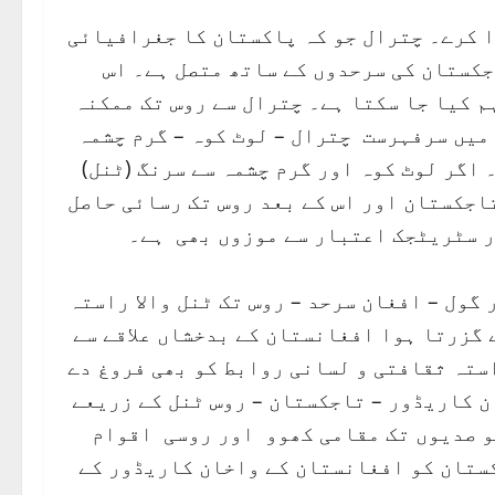
ا کرے۔ چترال جو کہ پاکستان کا جغرافیائی
کستان کی سرحدوں کے ساتھ متصل ہے۔ اس
م کیا جا سکتا ہے۔ چترال سے روس تک ممکنہ
 میں سرفہرست چترال – لوٹ کوہ – گرم چشمہ
 اگر لوٹ کوہ اور گرم چشمہ سے سرنگ (ٹنل)
اجکستان اور اس کے بعد روس تک رسائی حاصل
ر سٹریٹجک اعتبار سے موزوں بھی ہے۔
گول – افغان سرحد – روس تک ٹنل والا راستہ
 گزرتا ہوا افغانستان کے بدخشاں علاقے سے
ستہ ثقافتی و لسانی روابط کو بھی فروغ دے
 کاریڈور – تاجکستان – روس ٹنل کے زریعے
و صدیوں تک مقامی کھوو اور روسی اقوام
کستان کو افغانستان کے واخان کاریڈور کے