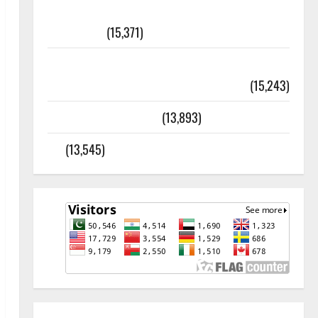
أھلًا و سہلًا اور مرحبا :معنی اور
ثقافتی و مذہبی تاریخ
(15,371)
معلومات مسجدِ نبوی و روضئہ رسول ﷺ
(15,243)
کالا چٹا پہاڑ
(13,893)
رئیس خانہ – کیمبل پور (اٹک)
(13,545)