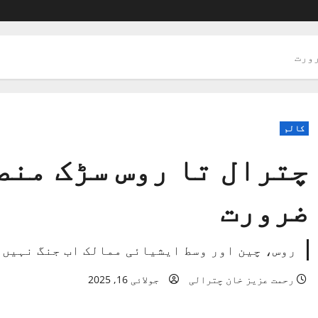
رورت
کالم
چترال تا روس سڑک منص
ضرورت
روس، چین اور وسط ایشیائی ممالک اب جنگ نہیں،
رحمت عزیز خان چترالی
جولائی 16, 2025