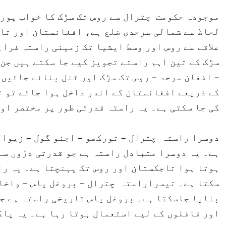
موجودہ حکومت چترال سے روس تک سڑک کا خواب پور
لحاظ سے شمالی سرحدی ضلع ہے، افغانستان اور تاج
علاقے سے روس اور وسط ایشیا تک زمینی راستہ فراہ
سڑک کے تین اہم راستے تجویز کیے جا سکتے ہیں جن
– افغان سرحد – روس تک سڑک اور ٹنل بنائے جائیں۔
کے ذریعے افغانستان کے اندر داخل ہوا جائے تو ت
کی جا سکتی ہے۔ یہ راستہ قدرتی طور پر مختصر او
دوسرا راستہ چترال – تورکھو – اجنو گول – زیوار 
ہے۔ یہ دوسرا متبادل راستہ ہے جو قدرتی درّوں سے
ہوتا ہوا تاجکستان اور روس تک پہنچتا ہے۔ یہ را
سکتا ہے۔ تیسراراستہ چترال – بروغل پاس – واخان
بنایا جاسکتا ہے۔ بروغل پاس تاریخی راستہ ہے ج
اور قافلوں کے لیے استعمال ہوتا رہا ہے۔ یہ پا