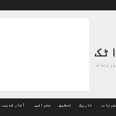
ٹک
ور زمانہ
فرنامہ
تاریخ
تحقیق
جغرافیہ
آثار قدیمہ