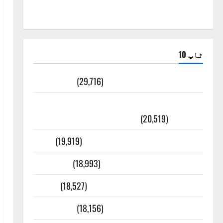
ٹاپ 10
ضلع اٹک کی وجہ تسمیہ
(29,716)
اَھلاً وَ سَھلاً مَرحَباً بِکُم یَا رَمَضَانَ
الکَرِیم
(20,519)
عدل و انصاف قُرآن کی رُو سے
(19,919)
بنی اسرائیل کی کہانی
(18,993)
فرعون کی کہانی ( Pharaoh )
(18,527)
ایک اور کتاب کی چوری
(18,156)