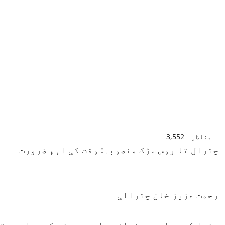
مناظر
3,552
چترال تا روس سڑک منصوبہ: وقت کی اہم ضرورت
رحمت عزیز خان چترالی