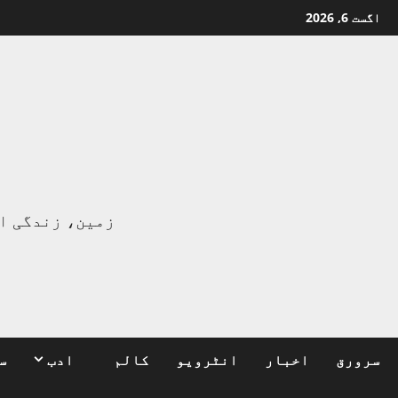
Ski
اگست 6, 2026
t
conten
ا
زمین، زندگی ا
سرورق
اخبار
انٹرویو
کالم
ادب
س