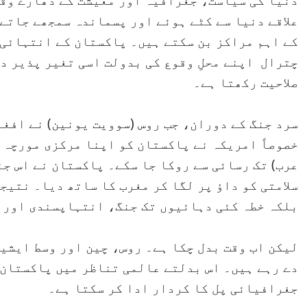
دنیا کی سیاست، جغرافیہ اور معیشت کے دھارے وقت
علاقے دنیا سے کٹے ہوئے اور پسماندہ سمجھے جاتے 
کے اہم مراکز بن سکتے ہیں۔ پاکستان کے انتہائی
چترال اپنے محلِ وقوع کی بدولت اسی تغیر پذیر د
صلاحیت رکھتا ہے۔
سرد جنگ کے دوران، جب روس (سوویت یونین) نے افغ
خصوصاً امریکہ نے پاکستان کو اپنا مرکزی مورچہ 
عرب) تک رسائی سے روکا جا سکے۔ پاکستان نے اس جن
سلامتی کو داؤ پر لگا کر مغرب کا ساتھ دیا۔ نتیج
بلکہ خطہ کئی دہائیوں تک جنگ، انتہاپسندی اور 
لیکن اب وقت بدل چکا ہے۔ روس، چین اور وسط ایشی
دے رہے ہیں۔ اس بدلتے عالمی تناظر میں پاکستان،
جغرافیائی پل کا کردار ادا کر سکتا ہے۔