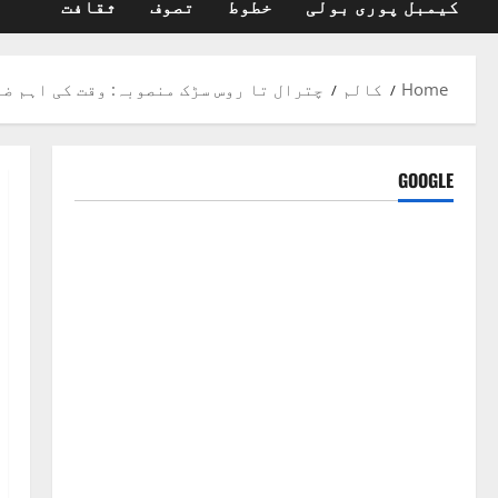
کیمبل پوری بولی
خطوط
تصوف
ثقافت
Home
کالم
چترال تا روس سڑک منصوبہ: وقت کی اہم ض
GOOGLE