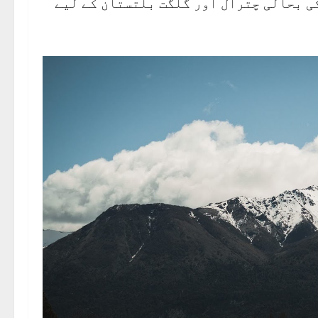
کی بحالی چترال اور گلگت بلتستان کے لیے