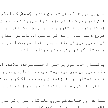
حال ہی میں شنگھا
خان اور روس کے نائب وزیر ٹرانسپورٹ کے درمیان
اس کا مقصد پاکستان، روس اور وسط ایشیائی ممالک
فروغ دینا ہے۔ ان مذاکرات میں اس بات پر اتفاق 
کی تعمیر تیز کی جائے۔ جدید ٹرانسپورٹ انفراسٹ
پاکستان کو تجارتی گیٹ وے بنایا جائے۔
پاکستان خاص طور پر چترال جیسے سرحدی علاقے، اس
سکتے ہیں جن میں سرفہرست دوطرفہ تجارتی فروغ 
ترکمانستان اور قازقستان جیسے ممالک کو پاکستا
رسائی ملے گی، جبکہ پاکستان کو وسط ایشیائی من
سیاحت اور ثقافت کو فروع ملے گا۔ چترال کی قدرت
الاقوامی سیاحوں کے لیے کشش کا باعث بن سکتا ہے،