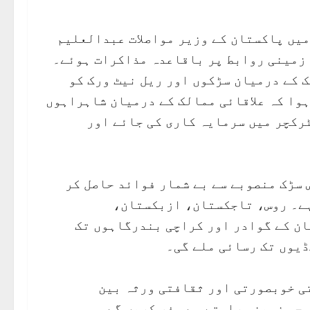
ئی تعاون تنظیم (SCO) کے اجلاس میں پاکستان کے وزیر مواصلات عبدالعلیم
 زمینی روابط پر باقاعدہ مذاکرات ہوئے۔
 کے درمیان سڑکوں اور ریل نیٹ ورک کو
ہوا کہ علاقائی ممالک کے درمیان شاہراہوں
رکچر میں سرمایہ کاری کی جائے اور
 سڑک منصوبے سے بے شمار فوائد حاصل کر
ہے۔ روس، تاجکستان، ازبکستان،
ن کے گوادر اور کراچی بندرگاہوں تک
ڈیوں تک رسائی ملے گی۔
ی خوبصورتی اور ثقافتی ورثہ بین
 جو زمینی راستے سے سفر کریں گے۔