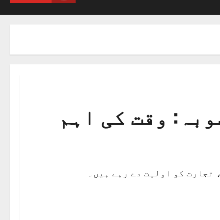
وبہ: وقت کی اہم
 تجارت کو اولیت دے رہے ہیں۔