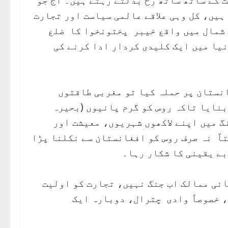
 کے ساتھ ساتھ رخ بدلتے رہتے ہیں۔ آج جو
ہیں، کل وہی علاقے عالمی سیاست اور تجارت
 شمال میں واقع خیبر پختونخوا کا ضلع
نیا میں ایک کلیدی کردار ادا کرنے کی
انستان پر حملہ کیا تو مغربی طاقتوں
بنایا تاکہ روس کو گرم پانیوں (بحیرہ
گ میں اپنے لاکھوں شہریوں، معیشت اور
تاً نہ صرف روس کو افغانستان سے نکلنا پڑا
بے یقینی کا شکار رہا۔
ائی ممالک اب جنگ نہیں، تجارت کو اولیت
 خصوصاً وادی چترال، دوبارہ ایک